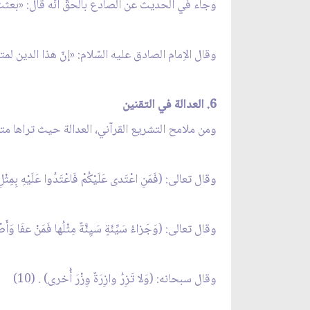
وجاء في الحديث عن الصادع بالحقّ أنّه قال: «بعثت 
وقال الاِمام الصادق عليه السّلام: «إنّ هذا الدين لمتين،
6. العدالة في التقنين
ومن ملامح التشريع القرآني، العدالة حيث تراها متجلّية في
وقال تعالى: (فَمَنِ اعْتَدى عَلَيْكُمْ فَاعْتَدُوا عَلَيْهِ بِمِثْلِ م
وقال تعالى: (وَجَزاءُ سَيِّئَةٍ سَيِئَّةٌ مِثْلُها فَمَنْ عفَا وَأَصْلَح
وقال سبحانه: (وَلا تَزِرُ وازِرَةٌ وِزْرَ أُخرى) . (10)