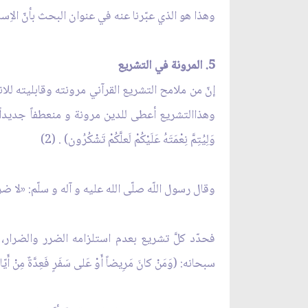
وهذا هو الذي عبّرنا عنه في عنوان البحث بأنّ الاِسل
5. المرونة في التشريع
إنّ من ملامح التشريع القرآني مرونته وقابليته للان
وَلِيُتِمَّ نِعْمَتَهُ عَلَيْكُمْ لَعلَّكُمْ تَشْكُرُون) . (2)
وقال رسول اللّه صلّى الله عليه و آله و سلّم: «لا ضرر
فحدّد كلَّ تشريع بعدم استلزامه الضرر والضرار، 
سبحانه: (وَمَنْ كانَ مَرِيضاً أَوْ عَلى سَفَرٍ فَعِدَّةٌ مِنْ أَيّامٍ أُخَرَ يُرِيدُ اللّهُ بِكُمُ الْيُس