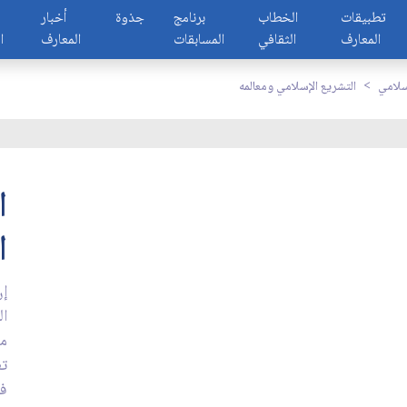
تطبيقات
الخطاب
برنامج
جذوة
أخبار
المعارف
الثقافي
المسابقات
المعارف
ا
سلامي
التشريع الإسلامي ومعالمه
ا
ا
إن
ال
مظ
تغ
فل