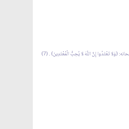
ُوا إِنَّ اللّهَ لا يُحِبُّ الْمُعْتَدِينَ) . (7)