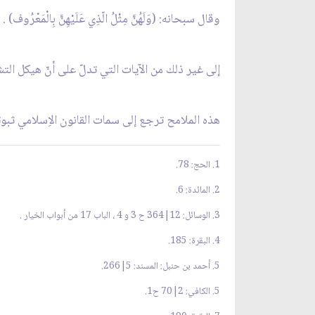
وقال سبحانه: (وَلَهُنَّ مِثْلُ الّذِي عَلَيْهِنَّ بِالْمَعْرُوف) . (11
إلى غير ذلك من الآيات التي تدلّ على أنّ هيكل الت
هذه الملامح ترجع إلى سمات القانون الاِسلامي ثبوتا
1. الحج: 78.
2. المائدة: 6.
3. الوسائل: 12|364 ح 3 و 4 ، الباب 17 من أبواب الخيار .
4. البقرة: 185.
5. أحمد بن حنبل: المسند: 5|266.
5. الكافي: 2|70 ح1.