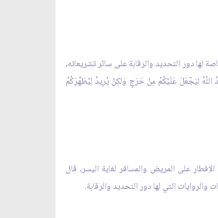
خاصة لها دور التحديد والرقابة على سائر تشريعاته،
قال سبحانه: (وَما جَعَلَ عَلَيْكُمْْ فِي الدِّينِ مِنْ حَرَج) . (1)وقال: (ما يُريدُ اللّهُ لِيَجْعَلَ عَلَيْكُمْ مِنْ حَرَجٍ وَلكِنْ يُرِيدُ لِيُطَهِّرَكُمْ
الاِفطار على المريض والمسافر لغاية اليسر، قال