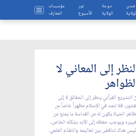
صدى
دوحة
نور
مؤسسات
لولاية
الولاية
الأسبوع
المعارف
لنظر إلى المعاني لا
لظواهر
ّ التشريع القرآني ينظر إلى الحقائق لا إلى
قشور، فلا تجد في الاِسلام مظهراً خاصاً من
اهر الحياة يكون له من القداسة ما يمنع من
ييره ويوجب حفظه إلى الاَبد بشكله الخاص،
يس هناك تناقض بين تعاليمه والتقدّم العلمي.