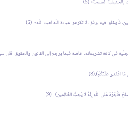
بالحنيفية السمحة».(5)
 فأوغلوا فيه برفق، لا تكرهوا عبادة اللّه لعباد اللّه». (6)
 كافة تشريعاته، خاصة فيما يرجع إلى القانون والحقوق، قال سبحانه: (وَلا تَعْتَد
َا اعْتَدى عَلَيْكُمْ).(8)
َ فَأَجْرُهُ عَلَى اللّهِ إِنَّهُ لا يُحِبُّ الظّالِمين) . (9)