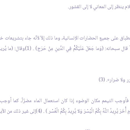
ام ينظر إلى المعاني لا إلى القشور.
طباق على جميع الحضارات الاِنسانية، وما ذلك إلاّ لاَنّه جاء بتشريعات 
وهذاالتشريع أعطى للدين مرونة و منعطفاً جديداً 
 ولا ضرار». (3)
فأوجب التيمم مكان الوضوء إذا كان استعمال الماء مضرّاً، كما أوجب 
ْرَ وَلا يُرِيدُ بِكُمُ الْعُسْر ) . (4)إلى غير ذلك من الآيات والروايات التي لها دور التحديد والرقابة.