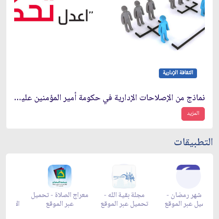
الثقافة الإدارية
نماذج من الإصلاحات الإدارية في حكومة أمير المؤمنين عليه السلام
المزيد
التطبيقات
زاد شهر رمضان -
زاد شهر رمضان -
زاد شهر رمضان -
مجلة 
appgallery
appstore
تحميل عبر الموقع
تحميل