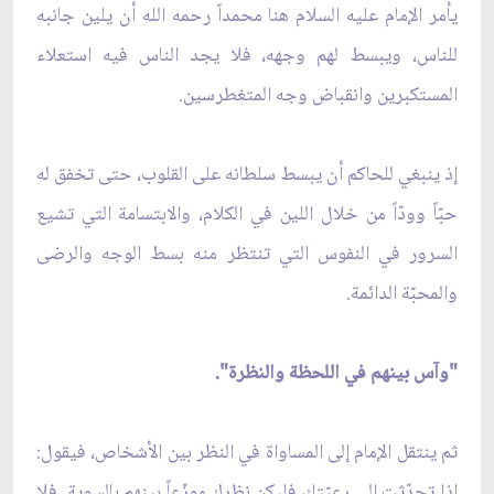
يأمر الإمام عليه السلام هنا محمداً رحمه الله أن يلين جانبه
للناس، ويبسط لهم وجهه، فلا يجد الناس فيه استعلاء
المستكبرين وانقباض وجه المتغطرسين.
إذ ينبغي للحاكم أن يبسط سلطانه على القلوب، حتى تخفق له
حبّاً وودّاً من خلال اللين في الكلام، والابتسامة التي تشيع
السرور في النفوس التي تنتظر منه بسط الوجه والرضى
والمحبّة الدائمة.
"وآس بينهم في اللحظة والنظرة".
ثم ينتقل الإمام إلى المساواة في النظر بين الأشخاص، فيقول:
إذا تحدّثت إلى رعيّتك فليكن نظرك موزّعاً بينهم بالسوية. فلا