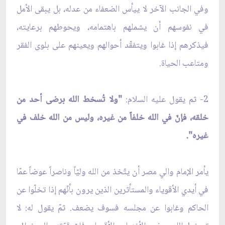
وفي الجانب الآخر لا ييأس الضعفاء من عدله، بل يبقى الأمل
في نفوسهم أن يشملهم باهتمامه، ويحوطهم برعايته،
فيذكرهم إذا غابوا ويتفقّد أحوالهم ويعينهم على بلوى الفقر
ومتاعب الحياة.
2- ثم يقول عليه السلام:
"ولا تُسخط الله برضى أحد من
خلقه، فإنّ في الله خلفاً من غيره، وليس من الله خلف في
غيره".
يأمر الإمام والي مصر أن يتّخذ من الله وليّاً وناصراً عوضاً عمّا
في أيدي الأقوياء والمستأثرين الذين يرون بأنّهم إذا تخلّوا عن
الحاكم وغابوا عن مجلسه فسوف يضعف. ثمّ يقول له: لا