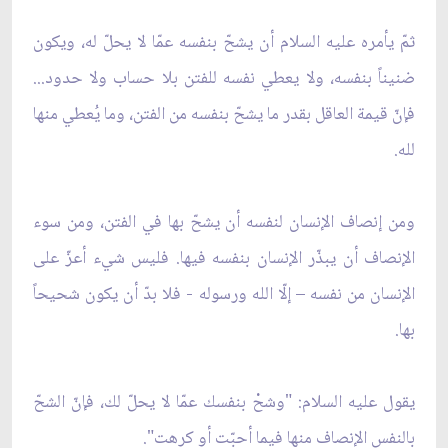
ثمّ يأمره عليه السلام أن يشحّ بنفسه عمّا لا يحلّ له، ويكون
ضنيناً بنفسه، ولا يعطي نفسه للفتن بلا حساب ولا حدود...
فإنّ قيمة العاقل بقدر ما يشحّ بنفسه من الفتن، وما يُعطي منها
لله.
ومن إنصاف الإنسان لنفسه أن يشحّ بها في الفتن، ومن سوء
الإنصاف أن يبذّر الإنسان بنفسه فيها. فليس شيء أعزّ على
الإنسان من نفسه – إلّا الله ورسوله - فلا بدّ أن يكون شحيحاً
بها.
يقول عليه السلام: "وشحْ بنفسك عمّا لا يحلّ لك، فإنّ الشحّ
بالنفس الإنصاف منها فيما أحبّت أو كرهت".