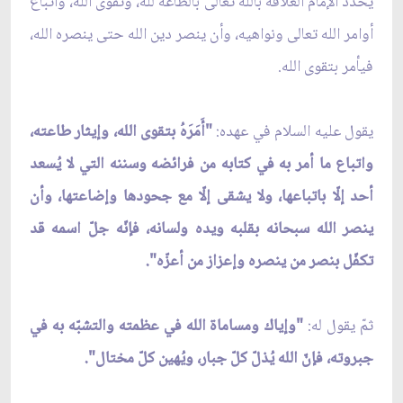
يُحدّد الإمام العلاقة بالله تعالى بالطاعة لله، وتقوى الله، واتباع
أوامر الله تعالى ونواهيه، وأن ينصر دين الله حتى ينصره الله،
فيأمر بتقوى الله.
يقول عليه السلام في عهده:
"أَمَرَهُ بتقوى الله، وإيثار طاعته،
واتباع ما أمر به في كتابه من فرائضه وسننه التي لا يُسعد
أحد إلّا باتباعها، ولا يشقى إلّا مع جحودها وإضاعتها، وأن
ينصر الله سبحانه بقلبه ويده ولسانه، فإنّه جلّ اسمه قد
تكفّل بنصر من ينصره وإعزاز من أعزّه".
ثمّ يقول له:
"وإياك ومساماة الله في عظمته والتشبّه به في
جبروته، فإنّ الله يُذلّ كلّ جبار، ويُهين كلّ مختال".