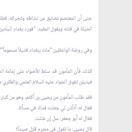
حتى أن المعتصم تضايق من نشاطه وتحركه، فطلبه 
الحيلة في قتله ويقول المفيد: "فورد بغداد لليلتين بقيتا من المحرم سنة 220 هجرية و
3
وفي روضة الواعظين "مات ببغداد قتيلاً مسموماً"
كذلك فأن المأمون قد سلط الأضواء على إمامة الج
فيتبيّن تفوق الجواد عليه السلام العلمي والفكري
فقد طلب المأمون من يحيى بن أكثم، وهو من كبار ال
فقال له: أتأذن لي جعلت فداك في مسألة.
فقال له أبو جعفر: سل إن شئت.
قال يحيى: ما تقول في محرم قتل صيداً؟