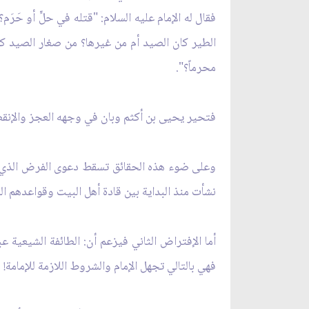
فقال له الإمام عليه السلام: "قتله في حلّ‏ٍ أو حَرَم؟
الطير كان الصيد أم من غيرها؟ من صغار الصيد كان 
محرماً؟".
فتحير يحيى بن أكثم وبان في وجهه العجز والإن
وعلى ضوء هذه الحقائق تسقط دعوى الفرض الذي يقو
نشأت منذ البداية بين قادة أهل البيت وقواعدهم ال
أما الإفتراض الثاني فيزعم أن: الطائفة الشيعية ع
فهي بالتالي تجهل الإمام والشروط اللازمة للإمامة!