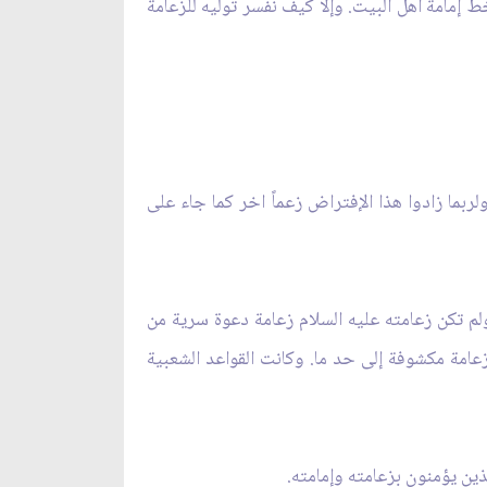
ط إمامة أهل البيت. وإلا كيف نفسر توليه للزعامة
لربما زادوا هذا الإفتراض زعماً اخر كما جاء على
ولم تكن زعامته عليه السلام زعامة دعوة سرية من
عامة مكشوفة إلى حد ما. وكانت القواعد الشعبية
ين يؤمنون بزعامته وإمامته.