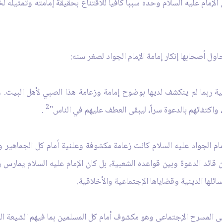
إمام عليه السلام وحده سبباً كافياً للاقتناع بحقيقة إمامته وتمثيله لخ
ول أصحابها إنكار إمامة الإمام الجواد لصغر سنه:
ية ربما لم ينكشف لديها بوضوح إمامة وزعامة هذا الصبي لأهل البيت. و
2
 واكتفائهم بالدعوة سراً، ليبقى العطف عليهم في الناس"
.
مام الجواد عليه السلام كانت زعامة مكشوفة وعلنية أمام كل الجماهير 
ائد الدعوة وبين قواعده الشعبية، بل كان الإمام عليه السلام يمارس ز
ئلها الدينية وقضاياها الإجتماعية والأخلاقية.
ى المسرح الإجتماعي وهو مكشوف أمام كل المسلمين بما فيهم الشيعة الذ