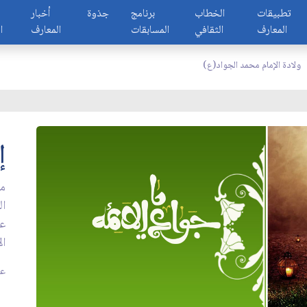
تطبيقات
الخطاب
برنامج
جذوة
أخبار
المعارف
الثقافي
المسابقات
المعارف
ا
ولادة الإمام محمد الجواد(ع)
إ
من
ال
عل
ال
عدد