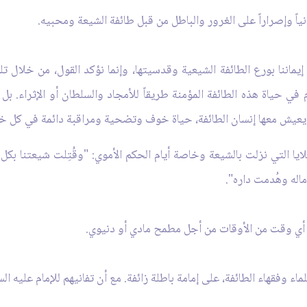
انياً وإصراراً على الغرور والباطل من قبل طائفة الشيعة ومحبيه.
ماننا بورع الطائفة الشيعية وقدسيتها، وإنما نؤكد القول، من خلال 
 في حياة هذه الطائفة المؤمنة طريقاً للأمجاد والسلطان أو الإثراء. بل 
ن يعيش معها إنسان الطائفة، حياة خوف وتضحية ومراقبة دائمة في كل 
لايا التي نزلت بالشيعة وخاصة أيام الحكم الأموي: "وقُتِلت شيعتنا بكل
ماله وهُدمت داره".
ي أي وقت من الأوقات من أجل مطمح مادي أو دنيوي.
اء وفقهاء الطائفة، على إمامة باطلة زائفة. مع أن تفانيهم للإمام عليه ال