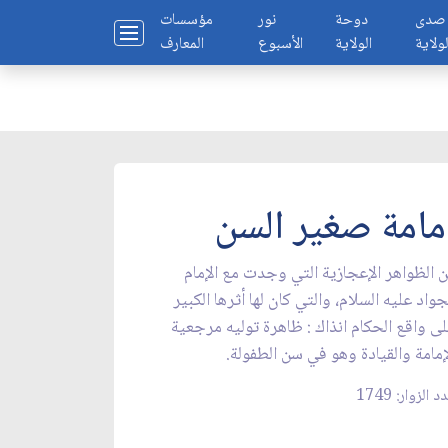
صدى
دوحة
نور
مؤسسات
لولاية
الولاية
الأسبوع
المعارف
مامة صغير السن
 الظواهر الإعجازية التي وجدت مع الإمام
جواد عليه السلام، والتي كان لها أثرها الكبير
ى واقع الحكام انذاك : ظاهرة توليه مرجعية
إمامة والقيادة وهو في سن الطفولة.
 الزوار: 1749