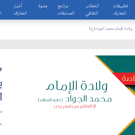
تطبيقات
الخطاب
برنامج
جذوة
أخبار
المعارف
الثقافي
المسابقات
المعارف
ا
ولادة الإمام محمد الجواد(ع)
ص
ب
ا
صف
عد