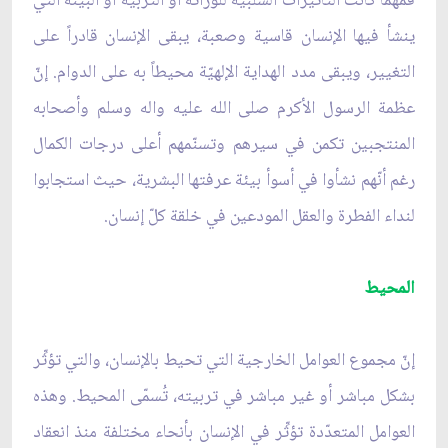
فمهما كانت التأثيرات السلبيّة للوراثة أو التربيّة أو البيئة التي
ينشأ فيها الإنسان قاسية وصعبة، يبقى الإنسان قادراً على
التغيير، ويبقى مدد الهداية الإلهيّة محيطاً به على الدوام. إنّ
عظمة الرسول الأكرم صلى الله عليه واله وسلم وأصحابه
المنتجبين تكمن في سيرهم وتسنّمهم أعلى درجات الكمال
رغم أنّهم نشأوا في أسوأ بيئة عرفتها البشرية، حيث استجابوا
لنداء الفطرة والعقل المودعين في خلقة كلّ إنسان.
المحيط
إنّ مجموع العوامل الخارجية التي تحيط بالإنسان، والتي تؤثِّر
بشكل مباشر أو غير مباشر في تربيته، تُسمّى المحيط. وهذه
العوامل المتعدّدة تؤثِّر في الإنسان بأنحاء مختلفة منذ انعقاد