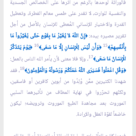
فالوراثة لوحدها بالرغم من أثرها على الخصائص الجسدية
والنفسية للوارث، لا تقدر على طمس معالم الفطرة، وتعطيل
القدرة والاختيار الإنساني المُعطى للإنسان بالأصل من أجل
تقرير مصيره بيده:
إِنَّ اللّهَ لاَ يُغَيِّرُ مَا بِقَوْمٍ حَتَّى يُغَيِّرُواْ مَا
﴿
16
15
بِأَنْفُسِهِمْ
وَأَن لَّيْسَ لِلْإِنسَانِ إِلَّا مَا سَعَى
يَوْمَ يَتَذَكَّرُ
﴿
﴾
﴿
﴾
17
الْإِنسَانُ مَا سَعَى
، وإلا فلا معنى لأن يأمر الله الناس بالعمل:
﴾
18
وَقُلِ اعْمَلُواْ فَسَيَرَى اللّهُ عَمَلَكُمْ وَرَسُولُهُ وَالْمُؤْمِنُونَ
، فقد
﴾
﴿
شهدنا الكثيرين ممَّن وُلِدُوا من أبوين كافرين أو فاسقين،
ولكنّهم تحرّروا في نهاية المطاف من تأثيرهما السلبي
الموروث بعد مجاهدة الطبع الموروث وترويضه؛ ليكون
خاضعاً لقوّة العقل والإرادة.