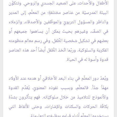
الأطفال والأحداث، على الصعيد الجسدي والروحي. وتتكوَّن
البيئة المدرسيّة من عناصر مختلفةٍ؛ من المعلّم، إلى المدير
والناظر والمسؤول التربويّ والموظّفين والأصدقاء، والزملاء
في الصفّ، وغيرهم بحيث يمكن أن يساهموا جميعهم أو
بعضهم في تشكيل شخصية الطِّفل، وفي رسم معالم منظومته
الفكرية والسلوكية. وربّما اتّخذ الطِّفل أيضاً أحد هذه العناصر
قدوة وأسوة له في الحياة.
ويُعدّ دور المعلّم في بناء البعد الأخلاقيّ أو هدمه عند الأولاد
مهمّاً جدّاً. فالمعلّم، وبسبب نفوذه المعنويّ، يُقدِّم القدوة
والأنموذج للتلاميذ من خلال سلوكيّاته. فهم يتأثّرون بشدّة
بكافّة الحركات والسكنات والإشارات، وحتى الألفاظ التي
يستخدمها المعلّم أثناء قيامه بوظيفته التعليميّة.