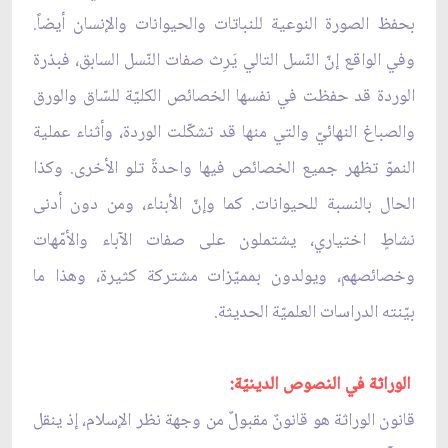
بحفظ الصورة النوعية للنباتات والحيوانات والإنسان أيضاً.
وفي الواقع إنّ النّسل التالي يَرِث صفات النّسل السابق، فبذرة
الوردة قد حفظت في نفسها الخصائص الكليّة للسّاق والورق
والصباغ النهائيّ والتي منها قد تشكّلت الوردة، وأثناء عملية
النموّ تظهر جميع الخصائص فيها واحدةً تلو الأخرى. وكذا
الحال بالنسبة للحيوانات. كما وإنّ الأبناء، ومن دون أدنى
نشاطٍ اختياري، يشتملون على صفات الآباء والأمّهات
وخصائصهم، ويولدون بمميّزات مشتركة كثيرة، وهذا ما
بيّنته الدراسات العلميّة الحديثة.
الوراثة في النصوص الدينيّة:
قانون الوراثة هو قانونٌ مقبولٌ من وجهة نظر الإسلام، إذ ينقل