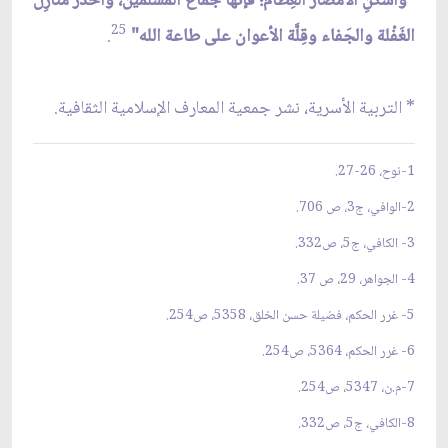
"واسكنِ الأمصار العِظام؛ فإنّها جماعُ المسلمين، واحذر منازِل
25
الغَفْلة والجَفاء وقِلَّة الأعوان على طاعة الله"
.
* التربية الأسرية، نشر جمعية المعارف الإسلامية الثقافية.
1-نوح، 26-27.
2-الوافي، ج3، ص 706.
3- الكافي، ج5، ص332.
4- الجواهر، 29، ص 37.
5- غرر الحكم، فضيلة حسن الخلق، 5358، ص254.
6- غرر الحكم، 5364، ص254.
7-م.ن، 5347، ص254.
8-الكافي، ج5، ص332.