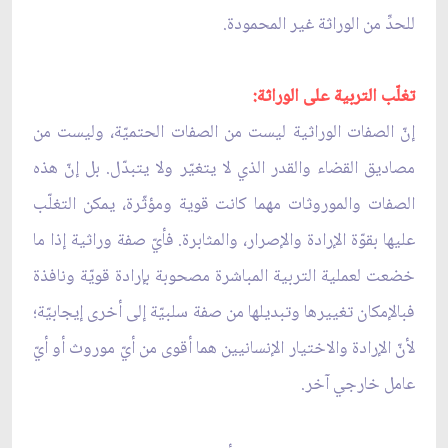
للحدِّ من الوراثة غير المحمودة.
تغلّب التربية على الوراثة:
إنّ الصفات الوراثية ليست من الصفات الحتميّة، وليست من
مصاديق القضاء والقدر الذي لا يتغيّر ولا يتبدّل. بل إنّ هذه
الصفات والموروثات مهما كانت قوية ومؤثّرة، يمكن التغلّب
عليها بقوّة الإرادة والإصرار، والمثابرة. فأيّ صفة وراثية إذا ما
خضعت لعملية التربية المباشرة مصحوبة بإرادة قويّة ونافذة
فبالإمكان تغييرها وتبديلها من صفة سلبيّة إلى أخرى إيجابيّة؛
لأنّ الإرادة والاختيار الإنسانيين هما أقوى من أيّ موروث أو أيّ
عامل خارجي آخر.