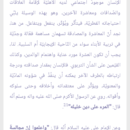
الإنسان موجودٌ اجتماعي لديه الأهليّة لإقامة العلاقات
والصّداقات ومعاشرة الآخرين، وهو بهذه الوسيلة يلبِّي
احتياجاته الفطريّة، فيتأثَّر ويُؤثّر، ينفعل ويتفاعل. من هنا،
نجد أنّ المعاشرة والمصادقة تسهمان مساهمة فعّالة وجدّيّة
في تربية الأبناء سواء من النّاحية الإيجابيّة أم السلبية. لذا،
يجب أن تكون العشرة مورد عناية واهتمام الوالدين، وكذلك
القيّمين على الشأن التربوي. فالإنسان بمقدار صداقته ودرجة
ارتباطه بالطرف الآخر يمكنه أن ينفُذْ في شؤونه المادّيّة
والمعنويّة، ويؤثّّر على معتقداته وأخلاقه وحتى سلوكه
وأقواله. روي عن الرسول الأكرم صلى الله عليه واله وسلم أنّه
21
قال:
"المرء على دين خليله"
.
وعن الإمام علي عليه السلام أنّه قال:
"واعلموا إنّ مجالسةَ