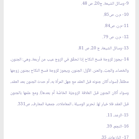
9-وسائل الشيعة، ج20، ص 48.
10- م.ن، ص85.
11-م.ن، ص84.
12- م.ن، ص 79.
13-وسائل الشيعة، ج 20، ص 81.
14-يجوز للزوجة فسخ النكاح إذا تحقّق في الزوج عيب من أربعة، وهي: الجنون،
والخصاء، والجبّ، والعنن. الأوّل: الجنون، ويجوز للزوجة فسخ النكاح بجنون زوجها
مطلقاً، (سواء أكان جنونه قبل العقد مع جهل المرأة به، أم حدث الجنون بعد العقد،
وسواء أكان الجنون قبل العلاقة الزوجيّة الخاصّة أم بعدها). ومع علمها بالجنون
قبل العقد فلا خيار لها. تحرير الوسيلة ـ المعاملات، جمعية المعارف، ص331.
15-الرعد، 11.
16-النجم، 39.
17- النازعات، 35.