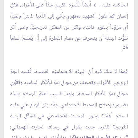
الحاكمة عليه - له أيضاً تأثيره الكبير جدّاً على الأفراد. فكلّ
إنسان كما يقول الشهيد مطهري يأتي إلى الدّنيا طاهراً ونقيّاً؛
أي مزوّداً بتقوى ذاتيّة، ولكن من الممكن تدريجيّاً، وعلى أثر
تلوُّث البيئة أن ينحرف عن مسار الفطرة إلى أن يُمسَخَ تماماً
24
.
فممّا لا شكّ فيه أنّ البيئة الاجتماعيّة الفاسدة، تُفسد الجوّ
الروحيّ للأفراد، وتضعف من مجال نموّ الأفكار السامية وتُقوِّي
مجال نموّ الأفكار السافلة. ولهذا السبب اهتمّ الإسلام بشدّة
بضرورة إصلاح المحيط الاجتماعيّ. وقد بيّن الإمام علي عليه
السلام أهمّيّة ودور المحيط الاجتماعي في تشكّل البنية
التّربوية للفرد، حيث يقول في رسالته لحارث الهمداني: