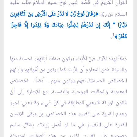
القرآن الكريم في قصّة النبي نوح عليه السلام طلبه عليه
السلام من ربّه:
وَقَالَ نُوحٌ رَّبِّ لَا تَذَرْ عَلَى الْأَرْضِ مِنَ الْكَافِرِينَ
﴿
دَيَّارًا * إِنَّكَ إِن تَذَرْهُمْ يُضِلُّوا عِبَادَكَ وَلَا يَلِدُوا إِلَّا فَاجِرًا
1
كَفَّارًا
.
﴾
وفقاً لهذه الآية، فإنّ الأبناء يرثون صفات آبائهم؛ الحسنة منها
والسيئة. فمن المعلوم أن الأبناء كما يرثون من أمّهاتهم وآبائهم
الخصائص الجسميّة، فهم يرثون منهم ـ أيضاً ـ الخصائص
المعنوية والحالات الروحية والنفسية. مع الإشارة إلى أنّ
قانون الوراثة لا يعني المطابقة في كلّ شيء، ولا يعني الجبر
وعدم القدرة على تغيير هذه الخصائص، بل يبقى للإنسان
القدرة على التغيير في ما لو أعمل إرادته بشكل سليم
وصحيح على تغيير الكثير من هذه الصفات الموروثة