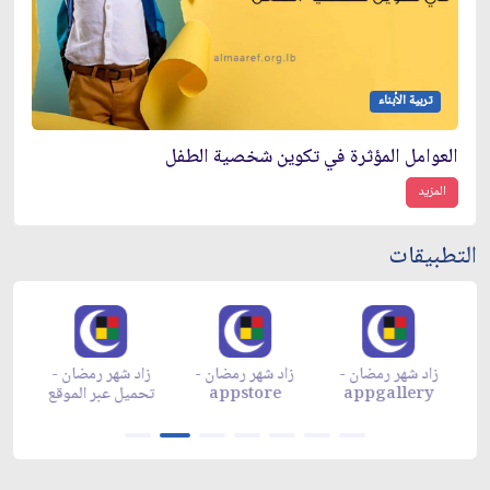
تربية الأبناء
العوامل المؤثرة في تكوين شخصية الطفل
المزيد
التطبيقات
زاد شهر رمضان -
زاد شهر رمضان -
زاد شهر رمضان -
م
appgallery
appstore
تحميل عبر الموقع
تح