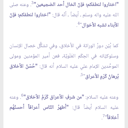
3
"اختاروا لنطفكم؛ فإنّ الخال أحد الضجيعين"
. وعنه صلى
الله عليه واله وسلم ـ أيضاً ـ أنّه قال:
"اختاروا لنطفكم؛ فإنّ
4
الأبناء تشبه الأخوال
"
.
كما بُيّن دورُ الوراثة في الأخلاق، وفي تشكُّل خصال الإنسان
وسلوكيّاته في الحِكَم العَلَويّة، فعن أمير المؤمنين ومولى
الموحِّدين الإمام علي عليه السلام أنه قال:
"حُسْنُ الأخلاق
5.
بُرهانُ كَرَمِ الأعراق
"
6
وعنه عليه السلام:
"من شرفِ الأعراق كَرَمُ الأخلاق"
. وعنه
عليه السلام أيضاً قال:
"أطهرُ النّاس أعراقاً أحسنُهُم
7
أخلاقاً
"
.