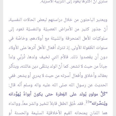
سنرى أنّ أكثرها يعود إلى التربية الأسريّة.
ويعتبر الباحثون من خلال دراستهم لبعض الحالات النفسية،
أنّ جذور كثير من الأمراض العصبيّة والنفسيّة تعود إلى
سلوكيّات الأهل المنحرفة والسّيئة مع أولادهم، وخاصّة في
سنوات الطّفولة الأولى. إذ تترك أفعال الأهل أثرها على الأولاد
دون أن يقصدوا ذلك. فالأم التي تخيف ولدها، تُربِّي ولداً
جباناً من حيث لا تشعر. كما أنّ الولد يتلقّى دين عائلته، ويتأثّر
بعقائد وأخلاق وأفعال أسرته من حيث لا يدري أو يشعر. ففي
الحديث عن رسولِ الله صلى الله عليه واله وسلم أنّه قال:
"كُلُّ مولودٍ يُولد على الفِطرة حتى يكونَ أبواهُ يُهوِّدانه
19
ويُنصِّرانه"
. فقد خُلِقَ الطفل قابلاً للخير والشر معاً، ووالداه
هما اللذان يمنحانه القيم الأخلاقيّة السليمة والحسنة أو