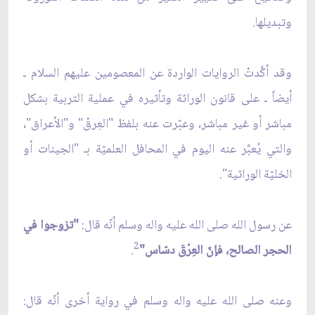
وتبديلها.
وقد أكَّدتْ الروايات الواردة عن المعصومين عليهم السلام ـ
أيضاً ـ على قانون الوراثة وتأثيره في عملية التربية بشكل
مباشر أو غير مباشر، وعبّرت عنه بلفظ "العِرقْ" و"الأعراق"،
والتي يُعبَّر عنه اليوم في المحافل العلميّة بـ "الجينات أو
الخليّة الوراثية".
عن رسول الله صلى الله عليه واله وسلم أنّه قال:
"تزوجوا في
2
الحجر الصالح، فإنّ العِرْقَ دسّاس"
.
وعنه صلى الله عليه واله وسلم في رواية أخرى أنّه قال: