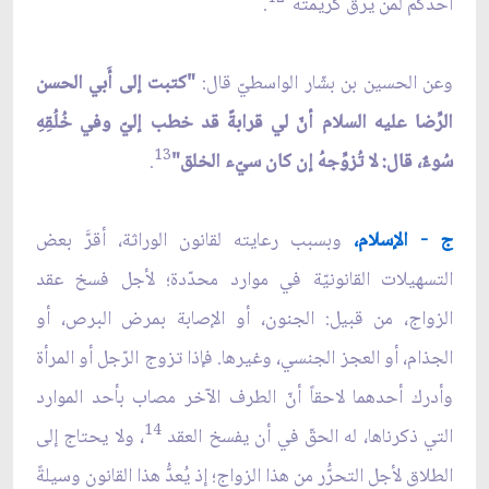
أحدُكم لمن يرقّ كريمتَه"
.
وعن الحسين بن بشّار الواسطيّ قال:
"كتبت إلى أَبي الحسن
الرِّضا عليه السلام أنّ لي قرابةً قد خطب إليّ وفي خُلُقِهِ
13
سُوءٌ، قال: لا تُزوِّجهُ إن كان سيّء الخلق"
.
ج - الإسلام،
وبسبب رعايته لقانون الوراثة، أقرَّ بعض
التسهيلات القانونيّة في موارد محدّدة؛ لأجل فسخ عقد
الزواج، من قبيل: الجنون، أو الإصابة بمرض البرص، أو
الجذام، أو العجز الجنسي، وغيرها. فإذا تزوج الرّجل أو المرأة
وأدرك أحدهما لاحقاً أنّ الطرف الآخر مصاب بأحد الموارد
14
التي ذكرناها، له الحقّ في أن يفسخ العقد
، ولا يحتاج إلى
الطلاق لأجل التحرُّر من هذا الزواج؛ إذ يُعدُّ هذا القانون وسيلةً