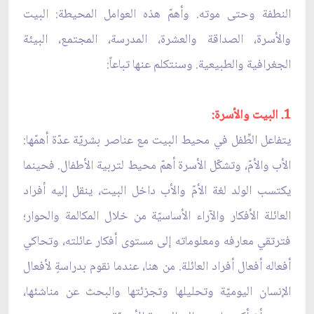
النطفة وحتى موته. وأهمّ هذه العوامل المحيطة: البيت
والأسرة، الصداقة والعشرة، المدرسة، المجتمع، البيئة
الجغرافية والطبيعية. وسنتكلم عنها تباعاً:
1. البيت والأسرة:
يتفاعل الطِّفل في محيط البيت مع عناصر بشريّة عدّة أهمّها:
الأب والأمّ، وتشكّل الأسرة أهمّ محيط لتربية الأطفال. فحينما
يكتسب الولد لغة الأمّ والأب داخل البيت، ينقل إليه أفراد
العائلة الأفكار والآراء الأساسيّة من خلال المكالمة والحوار؛
فترتقي معارفه ومعلوماته إلى مستوى أفكار عائلته، وتحاكي
أفعاله أفعال أفراد العائلة. من هنا، عندما نقوم بدراسةٍ لأفعال
الإنسان اليوميّة وتحليلها وتجزئتها والبحث عن مناشئها،