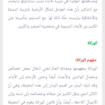
ومساهمتها المؤثّرة في تربية الأبناء دينياً، سنتناولها بالبحث،
مع التذكير بأنّ هذه العوامل تشكّل الأرضية للتربية الدينيّة
والأخلاقيّة وليست علّة تامّة لها. مع التسليم بتأثيرها على
الكثير من الأبعاد التربوية في شخصية الصغير والكبير.
الوراثة
مفهوم الوراثة:
الوراثة بمفهومها ومعناها العامّ تعني انتقال بعض خصائص
وخصال الوالدين والأجداد أيضاً وحتى الأرحام إلى الأبناء.
وقد تنبّه البشر من قديم الزمان إلى هذه الحقيقة، وهي أنّ
الكائن الحيّ ينقل الكثير من صفاته وخصائصه إلى نسله وإلى
الأجيال اللاحقة ـ أيضاً، وأنّ قانون الوراثة يقوم في الحقيقة