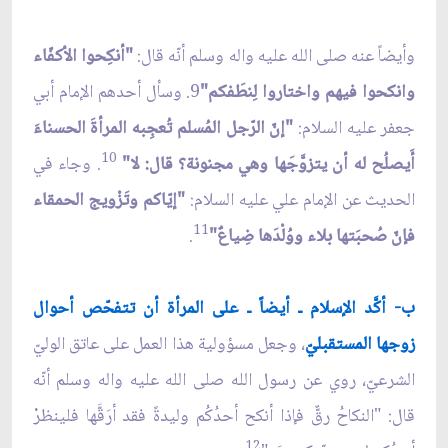
وأيضاً عنه صلى الله عليه واله وسلم أنّه قال:
"أنكِحوا الأكفّاء
وانكحوا فيهم واختاروا لِنطَفكم"
9. وسأل أحدهم الإمام أبي
جعفر عليه السلام:
"إنّ الرّجل المُسلم تُعجِبه المرأةَ الحسناءَ
10
أَيصلُح له أن يتزوَّجَها وهي مجنونة؟ قال: لا"
. وجاء في
الحديث عن الإمام علي عليه السلام:
"إيّاكم وتَزْويج الحمقاء
11
فإنّ صُحبَتها بلاء ووُلْدَها ضِياعٌ"
.
ب- أكَّد الإسلام ـ أيضاً ـ على المرأة أن تتفحّص أحوال
زوجها المستقبليّ
، وجعل مسؤولية هذا العمل على عاتق الوليّ
الشرعيّ، روي عن رسول الله صلى الله عليه واله وسلم أنّه
قال: "النكاحُ رقٌّ فإذا أنكح أحدُكُم وليدةً فقد أرَقَّها فلينظرْ
12