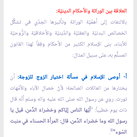
العلاقة بين الوراثة والأحكام الدينيّة:
بالالتفات إلى أهمّيّة الوراثة وتأثيرها الجدّي في تشكُّل
الخصائص البدنيّة والعقليّة والدّينيّة والأخلاقيّة والرُّوحيّة
للأبناء، بنى الإسلام الكثير من الأحكام وفِقاً لهذا القانون
المسلَّم به، على سبيل المثال:
أ- أوصى الإسلام في مسألة اختيار الزوج للزوجة:
أن
يختارها من العائلات الصالحة؛ لأنّ خصال الآباء والأمّهات
تورث. روي عن رسول الله صلى الله عليه واله وسلم أنّه قال
ذات يوم خطيباً: "
أيّها الناس إيّاكم وخضراءَ الدِّمن، قيل يا
رسول الله وما خضراء الدِّمن، قال: المرأة الحسناء في منبت
8
السّوء"
.