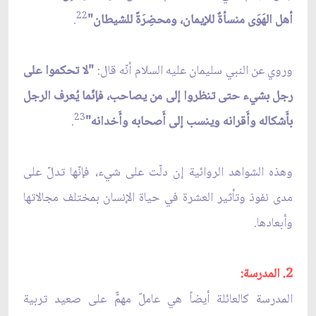
22
أهل الهَوَى منسأةٌ للإيمان، ومحضِرَةً للشيطان"
.
وروي عن النبي سليمان عليه السلام أنّه قال:
"لا تحكموا على
رجل بشيء حتى تنظروا إلى من يصاحب، فإنّما يُعرف الرجل
23
بأَشكاله وأَقرانه وينسب إلى أَصحابه وأَخدانه"
.
وهذه الشواهد الروائية إن دلّت على شيء، فإنّها تدلّ على
مدى نفوذ وتأثير العشرة في حياة الإنسان بمختلف مجالاتها
وأبعادها.
2. المدرسة:
المدرسة كالعائلة أيضاً هي عاملٌ مهمٌّ على صعيد تربية