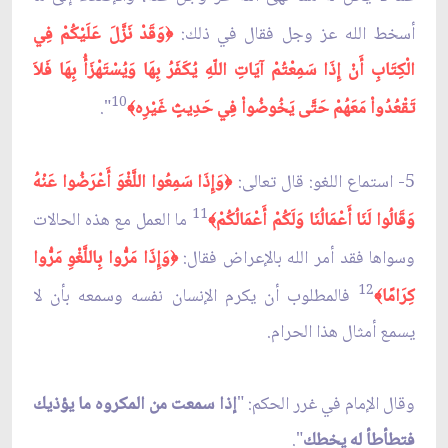
أسخط الله عز وجل فقال في ذلك:
وَقَدْ نَزَّلَ عَلَيْكُمْ فِي
﴿
الْكِتَابِ أَنْ إِذَا سَمِعْتُمْ آيَاتِ اللّهِ يُكَفَرُ بِهَا وَيُسْتَهْزَأُ بِهَا فَلاَ
10
تَقْعُدُواْ مَعَهُمْ حَتَّى يَخُوضُواْ فِي حَدِيثٍ غَيْرِه
".
﴾
5- استماع اللغو: قال تعالى:
وَإِذَا سَمِعُوا اللَّغْوَ أَعْرَضُوا عَنْهُ
﴿
11
وَقَالُوا لَنَا أَعْمَالُنَا وَلَكُمْ أَعْمَالُكُمْ
ما العمل مع هذه الحالات
﴾
وسواها فقد أمر الله بالإعراض فقال:
وَإِذَا مَرُّوا بِاللَّغْوِ مَرُّوا
﴿
12
كِرَامًا
فالمطلوب أن يكرم الإنسان نفسه وسمعه بأن لا
﴾
يسمع أمثال هذا الحرام.
وقال الإمام في غرر الحكم: "
إذا سمعت من المكروه ما يؤذيك
فتطأطأ له يخطك
".