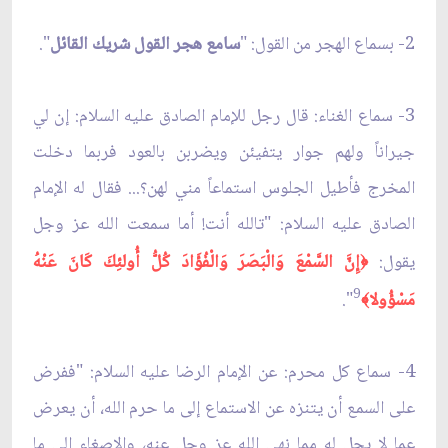
2- بسماع الهجر من القول: "
سامع هجر القول شريك القائل
".
3- سماع الغناء: قال رجل للإمام الصادق عليه السلام: إن لي
جيراناً ولهم جوار يتفيئن ويضربن بالعود فربما دخلت
المخرج فأطيل الجلوس استماعاً مني لهن؟... فقال له الإمام
الصادق عليه السلام: "تالله أنت! أما سمعت الله عز وجل
يقول:
إِنَّ السَّمْعَ وَالْبَصَرَ وَالْفُؤَادَ كُلُّ أُولئِكَ كَانَ عَنْهُ
﴿
9
مَسْؤُولا
".
﴾
4- سماع كل محرم: عن الإمام الرضا عليه السلام: "ففرض
على السمع أن يتنزه عن الاستماع إلى ما حرم الله، أن يعرض
عما لا يحل له مما نهى الله عز وجل عنه، والإصغاء إلى ما