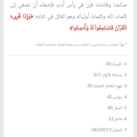
صالحنا وفائدتنا فإن في رأس أدب الإصغاء أن نصغي إلى
كلمات الله وكلمات أوليائه وهو القائل في كتابه:
وَإِذَا قُرِىءَ
﴿
الْقُرْآنُ فَاسْتَمِعُواْ لَهُ وَأَنصِتُوا
.
﴾
*
جهاد الجوارح , سلسلة الدروس الثقافية ,
نشر: جمعية المعارف الإسلامية الثقافية
1- الإسراء:36.
2- مشكاة الأنوار 255.
3- نهج البلاغة، الخطبة 83.
4- يونس:42.
5- النحل:80.
6- فاطر:22.
7- البحار،/18/109/17.