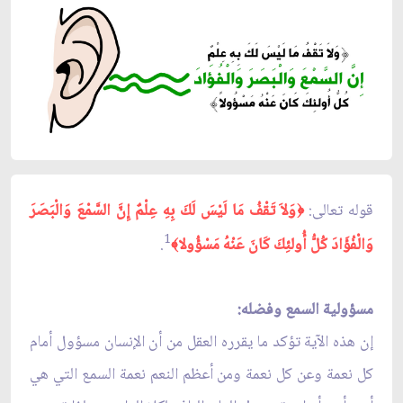
قوله تعالى:
وَلاَ تَقْفُ مَا لَيْسَ لَكَ بِهِ عِلْمٌ إِنَّ السَّمْعَ وَالْبَصَرَ
﴿
1
وَالْفُؤَادَ كُلُّ أُولئِكَ كَانَ عَنْهُ مَسْؤُولا
.
﴾
مسؤولية السمع وفضله:
إن هذه الآية تؤكد ما يقرره العقل من أن الإنسان مسؤول أمام
كل نعمة وعن كل نعمة ومن أعظم النعم نعمة السمع التي هي