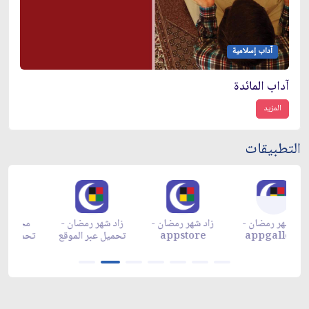
آداب إسلامية
آداب المائدة
المزيد
التطبيقات
زاد شهر رمضان -
زاد شهر رمضان -
زاد شهر رمضان -
م
appgallery
appstore
تحميل عبر الموقع
تح