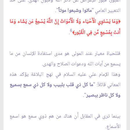
القبور، قبور الإعراض عن ذكر الله وقبول الهدى. على حد
التعبير العامي "
ماتوا وشبعوا موتاً
".
وَمَا يَسْتَوِي الْأَحْيَاء وَلَا الْأَمْوَاتُ إِنَّ اللَّهَ يُسْمِعُ مَن يَشَاء وَمَا
﴿
6
أَنتَ بِمُسْمِعٍ مَّن فِي الْقُبُور
.
﴾
فللحياة معيار عند المولى هو مدى استفادة الإنسان من ما
يسمع من آيات الله ودعوات الصلاح والهدى.
وهذا الإمام علي عليه السلام في نهج البلاغة يؤكد هذه
المعاني قائلاً: "
ما كل ذي قلب بلبيب ولا كل ذي سمع بسميع
ولا كل ناظر ببصير
".
بينما ترى في المقابل أن هناك من هم ذوي سمع هو اسمع
الأسماع.