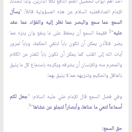
أحد أهم أبواب تحصيل العلم النافع لكلا الدارين، ولذا تحدث
الإمام الصادق‏عليه السلام عن هذه المسؤولية قائلاً: "
يسأل
السمع عما سمع والبصر عما نظر إليه والفؤاد عما عقد
2
عليه
"
فقيمة السمع أن يحفظ على ما ينفع وان ينزه عما
يضر. فالأذن يمكن أن تكون باباً لتلقي الحكمة، وباباً لمرور
آيات الله إلى القلب كما يمكن أن تكون باباً للقذر من الكلام
والمحرم منه وللإنسان أن يشرفه ويكرمه باستماع كل ما يليق
بالعاقل والحكيم وتنزيهه عما لا يليق بهما.
وفي فضل السمع قال الإمام علي عليه السلام: "
جعل لكم
3
أسماعاً لتعي ما عناها، وأبصاراً لتجلو عن عشاها
"
.
حق السمع: