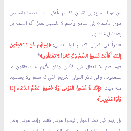
من هو السميع: إن القران الكريم وأهل بيت العصمة يقسمون
ذوي الأسماع إلى سامع وأصم لا باعتبار عطل آلة السمع بل
بتعطيل فائدتها.
فنقرأ في القران الكريم قوله تعالى:
وَمِنْهُم مَّن يَسْتَمِعُونَ
﴿
4
إِلَيْكَ أَفَأَنتَ تُسْمِعُ الصُّمَّ وَلَوْ كَانُواْ لاَ يَعْقِلُون
.
﴾
فهم صم لا لعطل في الأذان ولكن لأنهم لا يتعقلون ما
يسمعونه. وفي نظر المولى الكريم الذي له سمع ولا يستفيد
منه ميت:
إِنَّكَ لَا تُسْمِعُ الْمَوْتَى وَلَا تُسْمِعُ الصُّمَّ الدُّعَاء إِذَا
﴿
5
وَلَّوْا مُدْبِرِين
.
﴾
بل إنهم في نظر المولى ليسوا موتى فقط وإنما موتى وفي