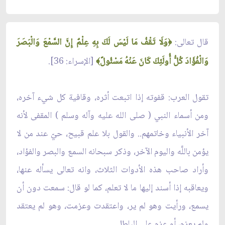
قال تعالى:
وَلَا تَقْفُ مَا لَيْسَ لَكَ بِهِ عِلْمٌ إِنَّ السَّمْعَ وَالْبَصَرَ
﴿
وَالْفُؤَادَ كُلُّ أُولَئِكَ كَانَ عَنْهُ مَسْئُولً
[الإسراء: 36].
﴾
تقول العرب: قفوته إذا اتبعت أثره، وقافية كل شيء آخره،
ومن أسماء النبي ( صلى الله عليه وآله وسلم ) المقفى لأنه
آخر الأنبياء وخاتمهم.. والقول بلا علم قبيح، حيّ عند من لا
يؤمن باللَّه واليوم الآخر، وذكر سبحانه السمع والبصر والفؤاد،
وأراد صاحب هذه الأدوات الثلاث، وانه تعالى يسأله عنها،
ويعاقبه إذا أسند إليها ما لا تعلم، كما لو قال: سمعت دون أن
يسمع، ورأيت وهو لم ير، واعتقدت وعزمت، وهو لم يعتقد
ولم يعزم، أو عزم على الباطل.