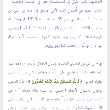
المجتهد بغير دليل إلا استحسانه هو أي حدسه وهجسه (
كتاب اللمع في أصول الفقه لأبي اسحق إبراهيم بن علي بن
يوسف الفيروزآبادي ص 65 طبعة سنة 1939 ). ومثّل له
صاحب الكتاب المذكور بمن قال: ان فعلت كذا ( فأنا ) يهودي،
فيحنث هذا القائل، وتجب عليه الكفارة استحسانا لأنه بمنزلة
من قال: واللَّه ان فعلت كذا فهو يهودي.
ج - ان كل من تصدى للإفتاء، وبيان الحلال والحرام، وهو غير
كفؤ فقد كذب وافترى على اللَّه ورسوله، وكان من المعنيين
بقوله تعالى:
تَاللَّهِ لَتُسْئَلُنَّ عَمَّا كُنْتُمْ تَفْتَرُونَ
- 56 النحل،
﴾
﴿
وقول الرسول الأعظم ( صلى الله عليه وآله وسلم ): « من
كذب عليّ متعمدا فليتبوأ مقعده من النار ». فان الكذب على
اللَّه ورسوله كما يكون بالرواية عنهما يكون أيضا بنسبة الحلال