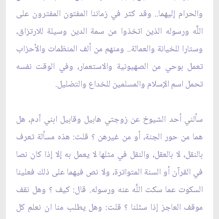
والحرام إليهما.. وقد كثر في زماننا المفتون المفترون على
اللَّه ورسوله الذين اتخذوا من سمة الدين وسيلة للارتزاق،
وستارا للخيانة والعمالة.. ومنهم من ألف المنظمات والأحزاب
تعمل بوحي من الصهيونية والاستعمار، وفي الوقت نفسه
تحمل اسم الإسلام والمسلمين للخداع والتضليل.
سألني أحد الشيوخ عن زوجتي هابيل وقابيل ابني آدم، هل
هما من حور الجنة، أو من غيرهن ؟ قلت: هذه مسألة تعرف
بالنقل، لا بالعقل، والنقل في مثلها لا يعمل به إلا إذا كان نصا
في القرآن أو السنة المتواترة، ولا نص فيهما على ذلك فعلينا
السكوت عما سكت اللَّه عنه ورسوله. قال: كيف ؟ وهل نقف
موقف العاجز إذا سئلنا ؟ قلت: وهل يطلب منا ان نعلم كل