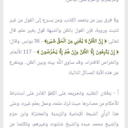
ولا فرق بين من يتعمد الكذب، ومن يسرع إلى القول من غير
تثبت وروية، فإن القول بالظن والشبهة قول بغير علم، قال
تعالى:
إِنَّ الظَّنَّ لا يُغْنِي مِنَ الْحَقِّ شَيْئ
- 36 يونس. وقال:
﴾
﴿
إِنْ يَتَّبِعُونَ إِلَّا الظَّنَّ وإِنْ هُمْ إِلَّا يَخْرُصُونَ
- 117 الأنعام.
﴾
﴿
والخراص الافتراء، وقد ساوى اللَّه بينه وبين الظن.. ويتفرع
عن هذه الآية المسائل التالية:
أ - بطلان التقليد وتحريمه على الكفؤ القادر على استنباط
الأحكام من مصادرها حيث ترك علمه، وعمل بعلم غيره. وعلى
هذا الرأي الشيعة الإمامية والزيدية والمعتزلة وابن حزم
والشيخ محمد عبده والشيخ شلتوت وغيرهم، وتكلمنا عن