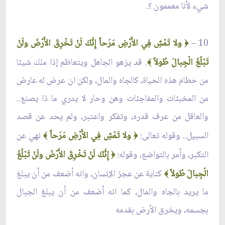
شيء لأنا معممون ؟.
10 –
ولا تَمْشِ فِي الأَرْضِ مَرَحاً إِنَّكَ لَنْ تَخْرِقَ الأَرْضَ ولَنْ
﴿
تَبْلُغَ الْجِبالَ طُولاً
. قد يزهو الجاهل ويتعاظم إذا ملك شيئا
﴾
من حطام هذه الحياة، كالجاه والمال، ولكن ان عرض له عارض
من المخبئات والمفاجئات وهن وحار لا يدري ما ذا يصنع..
والعاقل من عرف قدره، وتفكر واعتبر، ولم يحد عن قصد
السبيل.. وقوله تعالى:
ولا تَمْشِ فِي الأَرْضِ مَرَحاً
نهي عن
﴾
﴿
التكبر، وأمر بالتواضع، وقوله:
إِنَّكَ لَنْ تَخْرِقَ الأَرْضَ ولَنْ تَبْلُغَ
﴿
الْجِبالَ طُولاً
كناية عن عجز الإنسان، وانه أضعف من أن يبلغ
﴾
ما يريد بالجاه والمال، كما انه أضعف من أن يبلغ الجبال
بجسمه، ويخرق الأرض بقدمه