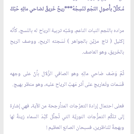
مُـكلَّلٌ بأُصولِ النَجْمِ تَنْسِجُهُ***ريحٌ خَريقٌ لضاحي مائِهِ حُبُكُ
مراده بالنَجم النبات الناعم، وشَبّه تربية الرياح له بالنَسج، كأنّه
إكليل ( تاج مزيّن بالجواهر ) نَسَجته الريح، ووصف الريح
بالخَريق، وهو العاصف.
ثُمّ وَصَف ضاحي مائِهِ وهو الصافي الزُلال بأنّ على وجهه
قَسَمات وتَعاريج على أثر مَهبّ الرياح عليه، وهو منظر بهيج.
فعلى احتمال إرادة التعرّجات المتأرجحة من الآية، فهي إشارة
إلى تلكُم التمرُّجات النوريّة التي تُجلِّل كَبْدَ السماء زينةً لها
وبهجةً للناظرين، فسبحان الصانع العظيم !