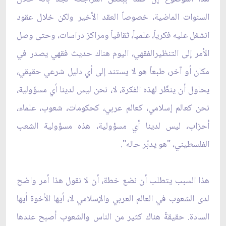
السنوات الماضية، خصوصاً العقد الأخير ولكن خلال عقود
انشغل عليه فكرياً، علمياً، ثقافياً ومراكز دراسات، وحتى وصل
الأمر إلى التنظيرالفقهي، اليوم هناك حديث فقهي يصدر في
مكان أو آخر، طبعاً هو لا يستند إلى أي دليل شرعي حقيقي،
يحاول أن ينظّر لهذه الفكرة، لا، نحن ليس لدينا أي مسؤولية،
نحن كعالم إسلامي، كعالم عربي، كحكومات، شعوب، علماء،
أحزاب، ليس لدينا أي مسؤولية، هذه مسؤولية الشعب
الفلسطيني، "هو يدبّر حاله".
هذا السبب يتطلب أن نضع خطة، أن لا نقول هذا أمر واضح
لدى الشعوب في العالم العربي والإسلامي لا، أيها الأخوة أيها
السادة. حقيقةً هناك كثير من الناس والشعوب أصبح عندها