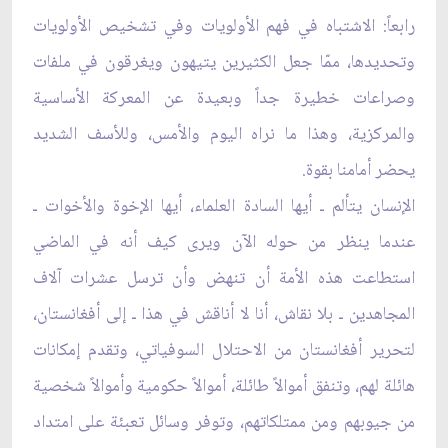
رابعاً: الاشتباه في فهم الأولويات وفي تشخيص الأولويات
وتحديدها، ممّا جعل الكثيرين يتيهون ويغرقون في ملفات
وصراعات خطيرة جداً وبعيدة عن المعركة الأساسية
والمركزية، وهذا ما نراه اليوم والأمس، وللأسف الشديد
يحضر أمامنا بقوة.
الإنسان يتألم ـ أيها السادة العلماء، أيها الإخوة والأخوات ـ
عندما ينظر من حوله الآن ويرى كيف أنه في الماضي
استطاعت هذه الأمة أن تنهض وأن ترسل عشرات آلاف
المجاهدين ـ بلا نقاش، أنا لا أناقش في هذا ـ إلى أفغانستان،
لتحرير أفغانستان من الاحتلال السوفياتي، وتقدم إمكانات
هائلة لهم، وتنفق أموالاً طائلة، أموالاً حكومية وأموالاً شخصية
من جيوبهم ومن ممتلكاتهم، وتوفر وسائل تعبئة على امتداد