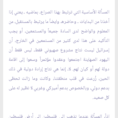
المسألة الأساسية التي ترتبط بهذا الصراع، بماضيه ـ يعني إذا
أخذنا من البدايات ـ وحاضرهـ وايضاً ما يرتبط بالمستقبل، من
المعلوم والواضح لدى السادة جميعاً والمستمعين، أو يجب
التأكيد على هذا لدى كثير من المستمعين في الخارج، أن
إسرائيل ليست نتاج مشروع صهيوني فقط، ليس فقط أن
اليهود الصهاينة اجتمعوا وعقدوا مؤتمراً وسعوا إلى اقامة
دولة لهم أو كيان لهم. لا، إنما هي نتاج إرادة دولية في ذلك
الحين، زُرعت في قلب منطقتنا، وكانت وما زالت تحظى
بدعم دولي، وبالخصوص بدعم أميركي وغربي لا نظير له على
كل صعيد.
إذاً، المسألة عندما نذهب إلى فلسطين إلى أرض فلسطين