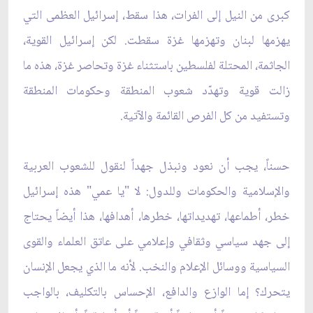
كبرى من النيل إلى الفرات، هذا سقط، إسرائيل العظمى التي
يهزمها لبنان وتهزمها غزة سقطت. لكن إسرائيل القوية،
الجاثمة، المحتلة لفلسطين باستثناء غزة وتحاصر غزة، هذه ما
زالت قوية وتهدّد شعوب المنطقة وحكومات المنطقة
وتستفيد من كل الفرص القائمة والآتية.
حسناً، يجب أن نعود ونبذل جهداً لنقول للشعوب العربية
والإسلامية والحكومات وللدول: لا "يا عمي" هذه إسرائيل
خطر، أطماعها، تهديداتها، خطرها، أهدافها، هذا أيضاً يحتاج
إلى جهد سياسي وثقافي وإعلامي على عاتق العلماء والقوى
السياسية ووسائل الإعلام والنخب. لأنه ما الذي يجعل الإنسان
يتحرك؟ إما الوازع والدافع، الإحساس بالتكليف، بالواجب