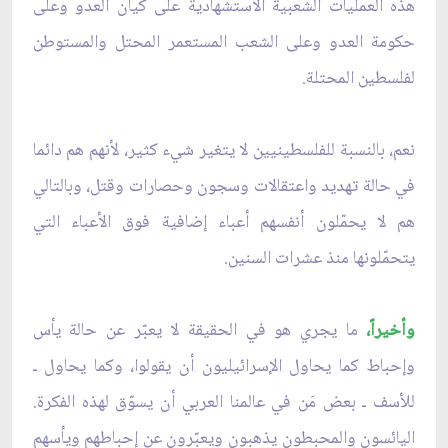
هذه العمليات الشعبية الاستشهادية على كيان العدو وعلى
حكومة العدو وعلى الشعب المستعمر المحتل والمستوطن
لفلسطين المحتلة.
نعم، بالنسبة للفلسطينيين لا يتغير شيء كثير، لأنهم هم دائما
في حالة تهديد واعتقالات وسجون وحصارات وقتل، وبالتالي
هم لا يحمّلون أنفسهم أعباء إضافية فوق الأعباء التي
يتحمّلونها منذ عشرات السنين.
وأخيراً،
ما يجري هو في الحقيقة لا يعبّر عن حالة يأس
وإحباط كما يحاول الإسرائيليون أن يقولوا، وكما يحاول ـ
للأسف ـ بعض مَن في عالمنا العربي أن يسوّق لهذه الفكرة.
اليائسون والمحبطون يذهبون ويعبّرون عن إحباطهم ويأسهم