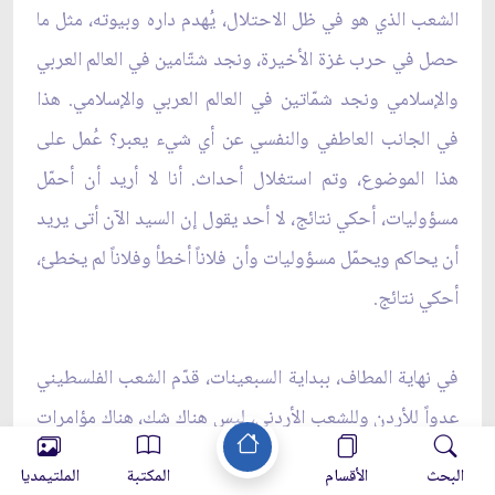
الشعب الذي هو في ظل الاحتلال، يُهدم داره وبيوته، مثل ما
حصل في حرب غزة الأخيرة، ونجد شتّامين في العالم العربي
والإسلامي ونجد شمّاتين في العالم العربي والإسلامي. هذا
في الجانب العاطفي والنفسي عن أي شيء يعبر؟ عُمل على
هذا الموضوع، وتم استغلال أحداث. أنا لا أريد أن أحمّل
مسؤوليات، أحكي نتائج، لا أحد يقول إن السيد الآن أتى يريد
أن يحاكم ويحمّل مسؤوليات وأن فلاناً أخطأ وفلاناً لم يخطئ،
أحكي نتائج.
في نهاية المطاف، ببداية السبعينات، قدّم الشعب الفلسطيني
عدواً للأردن وللشعب الأردني، ليس هناك شك، هناك مؤامرات
وهناك أجهزة مخابرات وهناك أخطاء، يعني "كلّه يساعد على
البحث
الأقسام
المكتبة
الملتيمديا