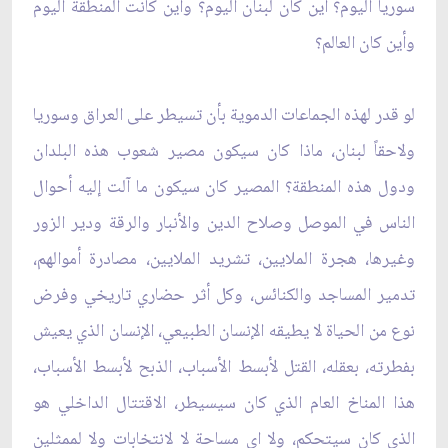
سوريا اليوم؟ أين كان لبنان اليوم؟ وأين كانت المنطقة اليوم
وأين كان العالم؟
لو قدر لهذه الجماعات الدموية بأن تسيطر على العراق وسوريا
ولاحقاً لبنان، ماذا كان سيكون مصير شعوب هذه البلدان
ودول هذه المنطقة؟ المصير كان سيكون ما آلت إليه أحوال
الناس في الموصل وصلاح الدين والأنبار والرقة ودير الزور
وغيرها، هجرة الملايين، تشريد الملايين، مصادرة أموالهم،
تدمير المساجد والكنائس، وكل أثر حضاري تاريخي وفرض
نوع من الحياة لا يطيقه الإنسان الطبيعي، الإنسان الذي يعيش
بفطرته، بعقله، القتل لأبسط الأسباب، الذبح لأبسط الأسباب،
هذا المناخ العام الذي كان سيسيطر، الاقتتال الداخلي هو
الذي كان سيتحكم، ولا اي مساحة لا لانتخابات ولا لممثلين