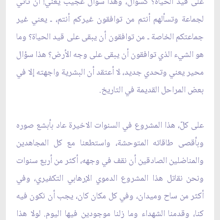
على قيد الحياة؟ كسؤال، وهذا سؤال عجيب يعني! أن تأتي
لجماعة وتسألهم أنتم من توافقون غيركم أنتم، ـ يعني غير
جماعتكم الخاصة ـ من توافقون أن يبقى على قيد الحياة؟ وما
هو الشيء الذي توافقون أن يبقى على وجه الأرض؟ هذا سؤال
محير يعني وتحدي جديد، لا أعتقد أن البشرية واجهته إلا في
بعض المراحل القديمة في التاريخ.
على كلّ، هذا المشروع في السنوات الاخيرة عاد بأبشع صوره
وبأقصى طاقاته المتوحشة، واستطعنا مع كل المجاهدين
والمناضلين الصادقين أن نقف في وجهه، أكثر من أربع سنوات
ونحن نقاتل هذا المشروع الدموي الإرهابي التكفيري، وفي
أكثر من ساح وميدان، وفي كل مكان كان، يجب أن نكون فيه
كنا، وقدمنا الشهداء وما زلنا موجودين فيها اليوم. لولا هذا