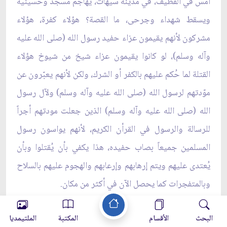
أمس في القطيف، في مدينة سيهات، يهاجَم مسجد وحسينية
ويسقط شهداء وجرحى، ما القصة؟ هؤلاء كفرة، هؤلاء
مشركون لأنهم يقيمون عزاء حفيد رسول الله (صلى الله عليه
وآله وسلم)، لو كانوا يقيمون عزاء شيخ من شيوخ هؤلاء
القتلة لما حُكم عليهم بالكفر أو الشرك، ولكن لأنهم يعبّرون عن
موّدتهم لرسول الله (صلى الله عليه وآله وسلم) ولآل رسول
الله (صلى الله عليه وآله وسلم) الذين جعلت مودتهم أجراً
للرسالة والرسول في القرأن الكريم، لأنهم يواسون رسول
المسلمين جميعاً بصاب حفيده، هذا يكفي بأن يُقتلوا وبأن
يُعتدى عليهم ويتم إرهابهم وإرعابهم والهجوم عليهم بالسلاح
وبالمتفجرات كما يحصل الآن في أكثر من مكان.
البحث
الأقسام
المكتبة
الملتيمديا
هذه الأحداث التي تحصل أيها الإخوة والأخوات هذه تزيدنا