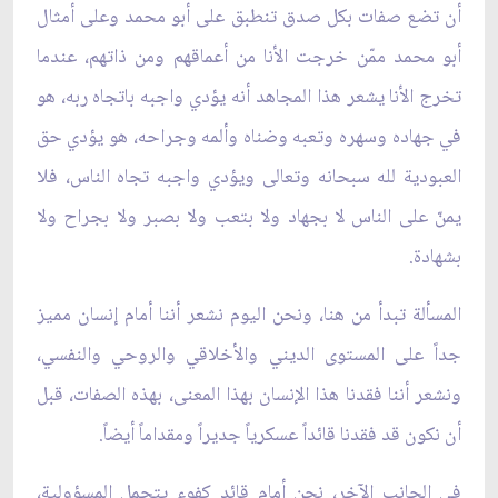
أن تضع صفات بكل صدق تنطبق على أبو محمد وعلى أمثال
أبو محمد ممّن خرجت الأنا من أعماقهم ومن ذاتهم، عندما
تخرج الأنا يشعر هذا المجاهد أنه يؤدي واجبه باتجاه ربه، هو
في جهاده وسهره وتعبه وضناه وألمه وجراحه، هو يؤدي حق
العبودية لله سبحانه وتعالى ويؤدي واجبه تجاه الناس، فلا
يمنّ على الناس لا بجهاد ولا بتعب ولا بصبر ولا بجراح ولا
بشهادة.
المسألة تبدأ من هنا، ونحن اليوم نشعر أننا أمام إنسان مميز
جداً على المستوى الديني والأخلاقي والروحي والنفسي،
ونشعر أننا فقدنا هذا الإنسان بهذا المعنى، بهذه الصفات، قبل
أن نكون قد فقدنا قائداً عسكرياً جديراً ومقداماً أيضاً.
في الجانب الآخر، نحن أمام قائد كفوء يتحمل المسؤولية،