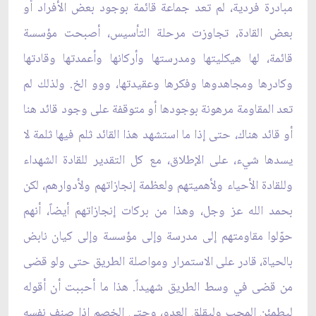
مبادرة فردية، لم تعد جماعة قائمة بوجود بعض الأفراد أو
بعض القادة، تجاوزت مرحلة التأسيس، أصبحت مؤسسة
قائمة، لها هيكليتها ومدرستها وأركانها وأعمدتها وقادتها
وكادرها ومجاهدوها وفكرها وعقيدتها، ووو الخ. ولذلك لم
تعد المقاومة مرهونة بوجودها أو متوقفة على وجود قائد هنا
أو قائد هناك، حتى إذا ما استشهد هذا القائد ثلم فيها ثلمة لا
يسدها شيء، على الإطلاق، مع كل التقدير للقادة الشهداء
وللقادة الأحياء ولأهميتهم ولعظمة إنجازاتهم ولأدوارهم، لكن
بحمد الله عز وجل، وهذا من بركات إنجازاتهم أيضاً، أنهم
حوّلوا مقاومتهم إلى مدرسة وإلى مؤسسة وإلى كيان نابض
بالحياة، قادر على الاستمرار ومواصلة الطريق حتى ولو قضى
من قضى في وسط الطريق شهيداً. هذا ما أحببت أن أقوله
ليطمئن المحب وليقلق العدو، وحتى الخصم إذا صنف نفسه