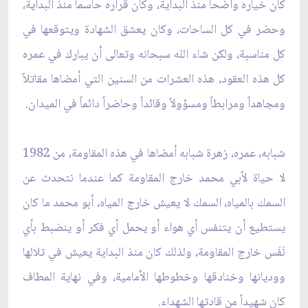
كان خياره واضحاً منذ البداية، وكان قراره حاسماً منذ البداية،
وحضر في كل الساحات، وكان يعشق الشهادة ويتوقعها في
كل مناسبة، ولكن شاء الله سبحانه وتعالى أن يبارك في عمره
كل هذه العقود، هذه العشرات من السنين التي أمضاها مقاتلاً
ومجاهداً ومرابطاً ومسؤولاً وقائداً وحاضراً دائماً في الميدان.
شبابه، عمره، زهرة شبابه أمضاها في هذه المقاومة، من 1982
لا حياة لأبي محمد خارج المقاومة كما عندما نتحدث عن
السمك بالمياه، السمك لا يعيش خارج المياه، أبو محمد ما كان
يستطيع أن يتنفس أي هواء أو يحمل أي فكر أو ينضبط بأي
نَفَس خارج المقاومة، ولذلك كان منذ البداية يعيش في تلالها
ووديانها وخنادقها وخطوطها الأمامية، وفي نهاية المطاف
كان شهيداً من قادتها الشهداء.