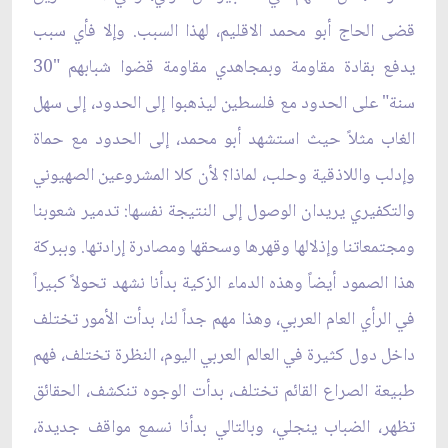
قضى الحاج أبو محمد الاقليم، لهذا السبب. وإلا فأي سبب
يدفع بقادة مقاومة وبمجاهدي مقاومة قضوا شبابهم "30
سنة" على الحدود مع فلسطين ليذهبوا إلى الحدود، إلى سهل
الغاب مثلاً حيث استشهد أبو محمد، إلى الحدود مع حماة
وإدلب واللاذقية وحلب، لماذا؟ لأن كلا المشروعين الصهيوني
والتكفيري يريدان الوصول إلى النتيجة نفسها: تدمير شعوبنا
ومجتمعاتنا وإذلالها وقهرها وسحقها ومصادرة إرادتها. وببركة
هذا الصمود أيضاً وهذه الدماء الزكية بدأنا نشهد تحولاً كبيراً
في الرأي العام العربي، وهذا مهم جداً لنا، بدأت الأمور تختلف
داخل دول كثيرة في العالم العربي اليوم، النظرة تختلف، فهم
طبيعة الصراع القائم تختلف، بدأت الوجوه تنكشف، الحقائق
تظهر، الضباب ينجلي، وبالتالي بدأنا نسمع مواقف جديدة،