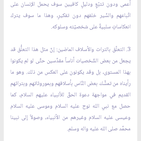
أعمى ودون تتبّعٍ ودليلٍ كافيين سوف يحمل الإنسان على
اتّباعهم والسَّير خلفهم دون تفكيرٍ، وهذا ما سوف يترك
انعكاساتٍ سلبيةً على شخصيّته وسلوكه.
3. التعلّق بالتراث والأسلاف الماضين: إنّ مثل هذا التعلُّق قد
يجعل من بعض الشّخصيات أناساً مقدَّسين حتَّى لو لم يكونوا
بهذا المستوى، بل وقد يكونون على العكس من ذلك. وهو ما
رأيناه من تمسُّك بعض النَّاس بأسلافهم وبموروثاتهم وبتراثهم
القديم في مواجهة دعوة الحقّ للأنبياء عليهم السلام، كما
حصل مع نبي الله نوح عليه السلام وموسى عليه السلام
وعيسى عليه السلام وغيرهم من الأنبياء، وصولاً إلى نبينا
محمَّد صلى الله عليه واله وسلم.