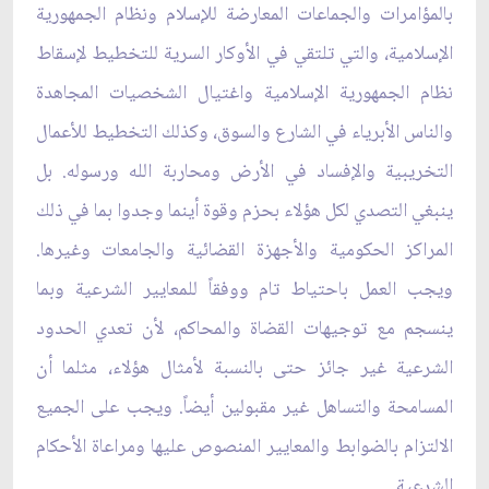
بالمؤامرات والجماعات المعارضة للإسلام ونظام الجمهورية
الإسلامية، والتي تلتقي في الأوكار السرية للتخطيط لإسقاط
نظام الجمهورية الإسلامية واغتيال الشخصيات المجاهدة
والناس الأبرياء في الشارع والسوق، وكذلك التخطيط للأعمال
التخريبية والإفساد في الأرض ومحاربة الله ورسوله. بل
ينبغي التصدي لكل هؤلاء بحزم وقوة أينما وجدوا بما في ذلك
المراكز الحكومية والأجهزة القضائية والجامعات وغيرها.
ويجب العمل باحتياط تام ووفقاً للمعايير الشرعية وبما
ينسجم مع توجيهات القضاة والمحاكم، لأن تعدي الحدود
الشرعية غير جائز حتى بالنسبة لأمثال هؤلاء، مثلما أن
المسامحة والتساهل غير مقبولين أيضاً. ويجب على الجميع
الالتزام بالضوابط والمعايير المنصوص عليها ومراعاة الأحكام
الشرعية.