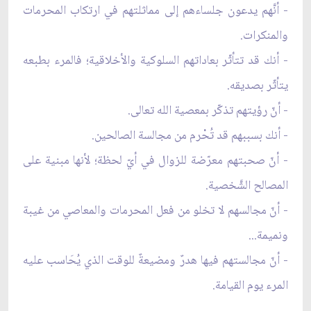
- أنَّهم يدعون جلساءهم إلى مماثلتهم في ارتكاب المحرمات
والمنكرات.
- أنك قد تتأثّر بعاداتهم السلوكية والأخلاقية؛ فالمرء بطبعه
يتأثّر بصديقه.
- أنّ رؤيتهم تذكّر بمعصية الله تعالى.
- أنك بسببهم قد تُحْرم من مجالسة الصالحين.
- أنّ صحبتهم معرّضة للزوال في أيّ لحظة؛ لأنها مبنية على
المصالح الشَّخصية.
- أنّ مجالسهم لا تخلو من فعل المحرمات والمعاصي من غيبة
ونميمة...
- أنّ مجالستهم فيها هدرٌ ومضيعةٌ للوقت الذي يُحَاسب عليه
المرء يوم القيامة.