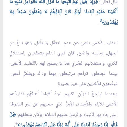
قال تعالى:
وَإِذَا قِيلَ لَهُمُ اتَّبِعُوا مَا أَنْزَلَ اللهُ قَالُوا بَلْ نَتَّبِعُ مَا
﴿
أَلْفَيْنَا عَلَيْهِ آبَاءنَا أَوَلَوْ كَانَ آبَاؤُهُمْ لاَ يَعْقِلُونَ شَيْئاً وَلاَ
3
يَهْتَدُونَ
.
﴾
التقليد الأعمى ناشئ عن عدم التعقّل والتأمّل، وهو نابعٌ من
الجهل، ودليله واضح، فإنّ ذوي العلم يتمتّعون باستقلالٍ
فكري، واستقلالهم الفكري هذا لا يسمح لهم بالتَّقليد الأعمى،
بينما الجاهلون تراهم مرتبطون بهذا وذاك وبشكلٍ أعمى،
فيتَّبعون الآخرين على غير بصيرةٍ.
وعندما نراجعُ القرآن الكريم نجدُ أقواماً أهلكَهُم تقليدُهم
الأعمى للآباء والأجداد، الأمرُ الذي حجبهم عن نور المعرفة
التي جاء بها الأنبياء والرُّسل عليهم السلام، وكان منطقهم:
بَلْ
﴿
4
قَالُوا إِنَّا وَجَدْنَا آبَاءَنَا عَلَى أُمَّةٍ وَإِنَّا عَلَى آثَارِهِمْ مُهْتَدُونَ
.
﴾