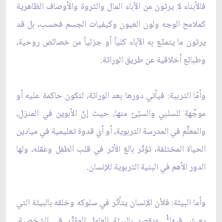
فالأبناء لا يرثون من الآباء المال والثروة والأوصاف الظاهرية
كملامح الوجه ولون العيون وكيفيات الجسم فحسب، بل قد
يرثون ما يتمتّع به الآباء كلياً أو جزئياً من خصائص روحية،
وطبائع أخلاقية عن طريق الوراثة.
وأمّا التربية: فيأتي دورها بعد الوراثة، لتكون حاكمة عليه أو
موجِّهة للسلبي والسيّئ منها، حيث إنّ الأبوين في المنزل،
والمعلِّم في المدرسة التربوية، أو أي قدوة تعليمية في ميادين
الحياة المختلفة، تؤثّر بالغ الأثر في قلب الطفل وعقله، ولها
الدور الأهم في البنية التربوية للإنسان.
وأما البيئة: فلأن الإنسان يتأثّر في سلوكه وخلقه بالبيئة التي
1
يعيش فيها
. ويقصد بالبيئة العامل المؤثّر في الشخصية،