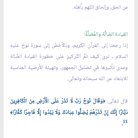
من الحق، وإلحاق التّهم بأهله.
القيادة الضالَّة والمُضلَّةُ:
إذا رجعنا إلى القرآن الكريم، وبالأخصّ إلى سورة نوح عليه
السلام ، نرى كيف تمَّ التَّركيز على خطورة القيادة الضّالة
ومدى تأثيرها في تضليل الجمهور، وتهيئة الأرضية المناسبة
للابتعاد عن الله سبحانه وتعالى.
قال تعالى:
وَقَالَ نُوحٌ رَبِّ لَا تَذَرْ عَلَى الْأَرْضِ مِنَ الْكَافِرِينَ
﴿
دَيَّارًا إِنَّكَ إِنْ تَذَرْهُمْ يُضِلُّوا عِبَادَكَ وَلَا يَلِدُوا إِلَّا فَاجِرًا كَفَّارًا
﴾
11
.