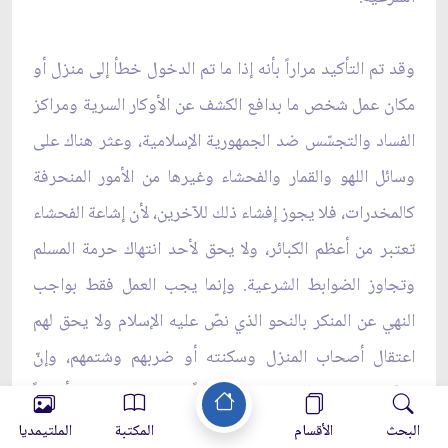
وقد تم التأكيد مراراً بأنه إذا ما تم الدخول خطأ إلى منزل أو
مكان عمل شخص ما بدافع الكشف عن الأوكار السرية ومراكز
الفساد والتجسّس ضد الجمهورية الإسلامية، وعثر هناك على
وسائل اللهو والقمار والفحشاء وغيرها من الأمور المنحرفة
كالمخدرات، فلا يجوز إفشاء ذلك للآخرين، لأن إشاعة الفحشاء
تعتبر من أعظم الكبائر، ولا يحق لأحد انتهاك حرمة المسلم
وتجاوز الضوابط الشرعية. وإنما يجب العمل فقط بواجب
النهي عن المنكر بالنحو الذي نصّ عليه الإسلام ولا يحق لهم
اعتقال أصحاب المنزل وسكنته أو ضربهم وشتمهم، وإنّ
تعدّي الحدود الإلهية يعتبر ظلماً يوجب التعزير وأحياناً
القصاص.
البحث
الأقسام
المكتبة
الملتيمديا