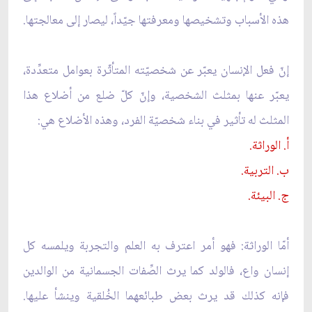
هذه الأسباب وتشخيصها ومعرفتها جيّداً، ليصار إلى معالجتها.
إنّ فعل الإنسان يعبّر عن شخصيّته المتأثّرة بعوامل متعدِّدة،
يعبّر عنها بمثلث الشخصية، وإنّ كلّ ضلع من أضلاع هذا
المثلث له تأثير في بناء شخصيّة الفرد، وهذه الأضلاع هي:
أ. الوراثة.
ب. التربية.
ج. البيئة.
أمّا الوراثة: فهو أمر اعترف به العلم والتجربة ويلمسه كل
إنسان واع، فالولد كما يرث الصِّفات الجسمانية من الوالدين
فإنه كذلك قد يرث بعض طبائعهما الخُلقية وينشأ عليها.