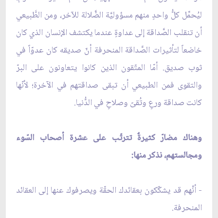
ليُحمِّل كلُّ واحدٍ منهم مسؤوليَّة الضَّلالة للآخر، ومن الطَّبيعي
أن تنقلب الصَّداقة إلى عداوةٍ عندما يكتشف الإنسان الذي كان
خاضعاً لتأثيرات الصَّداقة المنحرفة أنّ صديقه كان عدوّاً في
ثوب صديق. أمّا المتّقون الذين كانوا يتعاونون على البرّ
والتقوى فمن الطبيعي أن تبقى صداقتهم في الآخرة؛ لأنّها
كانت صداقة ورعٍ وتُقىً وصلاحٍ في الدُّنيا.
وهناك مضارّ كثيرةٌ تترتّب على عشرة أصحاب السّوء
ومجالستهم، نذكر منها:
- أنَّهم قد يشكّكون بعقائدك الحقّة ويصرفوك عنها إلى العقائد
المنحرفة.