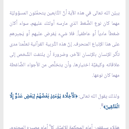
يبيّن الله تعالى في هذه الآية أنَّ التَّابعين يتحمّلون المسؤوليّة
مهما كان نوع الضَّغط الذي مارسه أولئك عليهم، سواء أكان
ضغطاً مادياً أو عاطفياً. فلا شيء يَفرض عليهم أو يَجبرهم
على هذا الإتباع المنحرف. إنّ هذه التَّربية القرآنية تعلّمنا مدى
تأثّر الإنسان بالإنسان الآخر، وضرورة أن يلتفت الشَّخص إلى
علاقاته وكيفيَّة اختيارها، وأن يتخلَّص من الأجواء الضَّاغطة
مهما كان نوعها.
ولذلك يقول الله تعالى:
الْأَخِلَّاءُ يَوْمَئِذٍ بَعْضُهُمْ لِبَعْضٍ عَدُوٌّ إِلَّا
﴿
8
الْمُتَّقِينَ
.
﴾
هؤلاء سيقفون أمام المحكمة الإلهيَّة، كلٌّ أمام مصيره المحتوم،