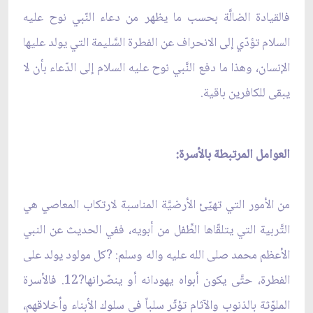
فالقيادة الضالَّة بحسب ما يظهر من دعاء النّبي نوح عليه
السلام تؤدّي إلى الانحراف عن الفطرة السَّليمة التي يولد عليها
الإنسان، وهذا ما دفع النَّبي نوح عليه السلام إلى الدّعاء بأن لا
يبقى للكافرين باقية.
العوامل المرتبطة بالأسرة:
من الأمور التي تهيّئ الأرضيَّة المناسبة لارتكاب المعاصي هي
التَّربية التي يتلقّاها الطِّفل من أبويه، ففي الحديث عن النبي
الأعظم محمد صلى الله عليه واله وسلم: ?كل مولود يولد على
الفطرة، حتَّى يكون أبواه يهودانه أو ينصّرانها?12. فالأسرة
الملوّثة بالذنوب والآثام تؤثّر سلباً في سلوك الأبناء وأخلاقهم،