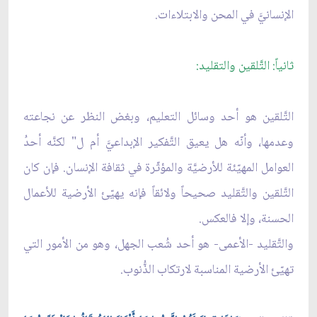
الإنسانيَّ في المحن والابتلاءات.
ثانياً: التَّلقين والتقليد:
التَّلقين هو أحد وسائل التعليم، وبغض النظر عن نجاعته
وعدمها، وأنّه هل يعيق التَّفكير الإبداعيَّ أم ل" لكنَّه أحدُ
العوامل المهيّئة للأرضيَّة والمؤثّرة في ثقافة الإنسان. فإن كان
التَّلقين والتَّقليد صحيحاً ولائقاً فإنه يهيّئ الأرضية للأعمال
الحسنة، وإلا فالعكس.
والتَّقليد -الأعمى- هو أحد شُعب الجهل، وهو من الأمور التي
تهيّئ الأرضية المناسبة لارتكاب الذُّنوب.