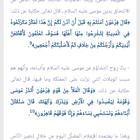
الالتحاق بدين موسى عليه السلام ، قال تعالى حكاية عن ذلك:
قَالَ فِرْعَوْنُ آمَنْتُمْ بِهِ قَبْلَ أَنْ آذَنَ لَكُمْ إِنَّ هَذَا لَمَكْرٌ مَكَرْتُمُوهُ
﴿
فِي الْمَدِينَةِ لِتُخْرِجُوا مِنْهَا أَهْلَهَا فَسَوْفَ تَعْلَمُونَ لَأُقَطِّعَنَّ
9
أَيْدِيَكُمْ وَأَرْجُلَكُمْ مِنْ خِلَافٍ ثُمَّ لَأُصَلِّبَنَّكُمْ أَجْمَعِين
.
﴾
- بثّ روح التشاؤم من موسى عليه السلام وأتباعه، وأنّهم هم
سبب الويلات التي نزلت على المملكة وما فيها، قال تعالى
حكاية عن ذلك:
وَقَالَ الْمَلَأُ مِنْ قَوْمِ فِرْعَوْنَ أَتَذَرُ مُوسَى
﴿
وَقَوْمَهُ لِيُفْسِدُوا فِي الْأَرْضِ وَيَذَرَكَ وَآلِهَتَكَ قَالَ سَنُقَتِّلُ
10
أَبْنَاءَهُمْ وَنَسْتَحْيِي نِسَاءَهُمْ وَإِنَّا فَوْقَهُمْ قَاهِرُون
.
﴾
وهذا ما يعتمده الإعلام المضلّل اليوم من خلال تنفير النَّاس