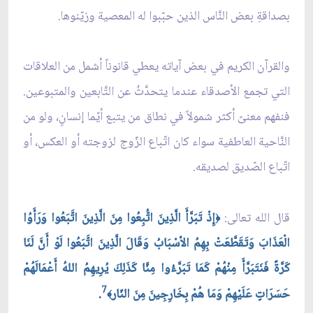
بصداقةِ بعض النَّاس الذين حبّبوا له المعصية وزيّنوها.
والقرآن الكريم في بعض آياته يعطي قانوناً أشمل من العلاقات
التي تجمع الأصدقاء عندما يتحدَّثُ عن التَّابعين والمتبوعين.
فنفهم معنىً أكثر شمولاً في نطاق من يتبع أيّما إنسانٍ، ولو من
النَّاحية العاطفية سواء كان اتّباع الزّوج لزوجته أو العكس، أو
اتّباع الصّديق لصديقه.
قال الله تعالى:
إِذْ تَبَرَّأَ الَّذِينَ اتُّبِعُوا مِنَ الَّذِينَ اتَّبَعُوا وَرَأَوُا
﴿
الْعَذَابَ وَتَقَطَّعَتْ بِهِمُ الأسْبَابُ وَقَالَ الَّذِينَ اتَّبَعُوا لَوْ أَنَّ لَنَا
كَرَّةً فَنَتَبَرَّأَ مِنْهُمْ كَمَا تَبَرَّءُوا مِنَّا كَذَلِكَ يُرِيهِمُ اللهُ أَعْمَالَهُمْ
7
حَسَرَاتٍ عَلَيْهِمْ وَمَا هُمْ بِخَارِجِينَ مِنَ النّار
.
﴾