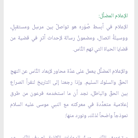
الإعلام المضلّل:
الإعلام في أبسط صُوَره هو تواصلٌ بين مرسِل ومستقبِلٍ،
ووسيلةُ اتصال، ومضمونُ رسالة لإحداث أثرٍ في قضية من
قضايا الحياة التي تهم النَّاس.
والإعلام المضلِّل يعمل على عدّة محاور لإبعاد النَّاس عن النهج
الحقّ والسلوك السليم. وإذا رجعنا إلى التاريخ لنقرأ الصراع
بين الحقّ والباطل، نجد أن ما استخدمه فرعون من طرق
إعلامية متعدِّدة في معركته مع النبي موسى عليه السلام
نموذجاً واضحاً لذلك، ونورد منها:
- تخويف النَّاس، وبثّ الدعايات الكاذبة، لصرف النَّاس عن