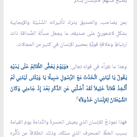
يصبح مثلهم. فالإنسان يتأثَّر
بمن يصاحب، والصديق يترك تأثيراته السَّلبيّة والإيجابية
بشكلٍ لاشعوريٍّ على صديقه، ما يجعل مسألة الصَّداقة ذات
ارتباطٍ وعلاقةٍ قويَّةٍ بمصير الإنسان في كثيرٍ من المجالات.
وهذا ما نقرأه في قوله تعالى:
وَيَوْمَ يَعَضُّ الظَّالِمُ عَلَى يَدَيْهِ
﴿
يَقُولُ يَا لَيْتَنِي اتَّخَذْتُ مَعَ الرَّسُولِ سَبِيلًا يَا وَيْلَتَى لَيْتَنِي لَمْ
أَتَّخِذْ فُلاَناً خَلِيلاً لَقَدْ أَضَلَّنِي عَنِ الذِّكْرِ بَعْدَ إِذْ جَاءنِي وَكَانَ
6
الشَّيْطَانُ لِلإِنْسَانِ خَذُولاً
.
﴾
فهذا نموذجٌ للإنسان الذي يعيش الحسرةَ والنَّدامةَ يوم القيامة
بسبب الخطِّ المنحرف الذي سلكه، وذلك انطلاقاً من تأثُّره