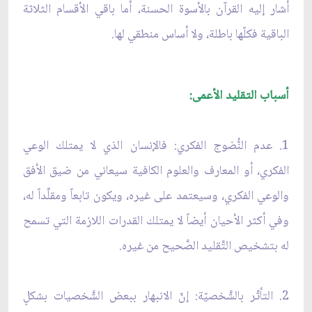
أشار إليه القرآن بالأسوة الحسنة، أما باقي الأقسام الثلاثة
الباقية فكلّها باطلة، ولا أساس منطقي لها.
أسباب التقليد الأعمى:
1. عدم النُّضوج الفكري: فالإنسان الذي لا يمتلك الوعي
الفكري، أو المعارف والعلوم الكافية سيعاني من ضيق الأفق
والوعي الفكري، وسيعتمد على غيره، ويكون تابعاً ومقلِّداً له،
وفي أكثر الأحيان أيضاً لا يمتلك القدرات اللازمة التي تسمح
له بتشخيص التَّقليد الصَّحيح من غيره.
2. التأثّر بالشَّخصيّة: إنّ الانبهار ببعض الشَّخصيات بشكلٍ