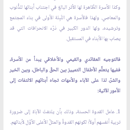
وكذا الأسرة الطَّاهرة لها الأثر البالغ في اجتناب أبنائها للذُّنوب
والمعاصي. ولهذا فالأسرة هي اللَبِنَة الأولى في بناء المجتمع
وترشيده، ولها الدور الكبير في دَرْء الانحرافات التي قد
يصاب بها الأبناء في المستقبل.
فالتوجيه العقائدي والقيمي والأخلاقي يبدأ من الأسرة،
ففيها يتعلَّم الأطفال التمييز بين الحقّ والباطل، وبين الخير
والشرّ، لذا على الآباء والأمهات تجاه أبنائهم الالتفات إلى
الأمور الآتية:
1. عامل القدوة الحسنة، وذلك بأن يلتفتَ الآباءُ إلى ضرورة
تربية أنفسهم أولاً؛ لكونهم القدوةُ والمثلُ الأعلى الأوَّل لأبنائهم.