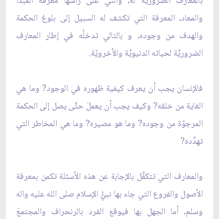
بالمعارف الضَّرورية له، والتي على رأسها معرفة المبدأ
والمعاد، المعرفة التي تكشف له السبيل إلى بلوغ الحكمة
والهدف من وجوده، و بالتالي تدخلُه في إطار المعارف
الضروريَّة لحياته الدنيويَّة والأخرويّة.
فالإنسان يجب أن يعرف كيفية ظهوره في الوجود? وما هي
الغاية من خلقه? وكيف يجب أن يعملَ حتَّى يصل إلى الحكمة
المرجوّة من وجوده? وما هو مصيره? وما هي المخاطر التي
تهدِّده?
والمعارف التي تتكفَّل بالإجابة عن هذه الأسئلة تكمن بمعرفة
الأصول والفروع التي جاء بها نبيُّ الإسلام صلى الله عليه واله
وسلم، أما الجهل بها فيوقع الفرد بالرنحراف والمجتمعَ