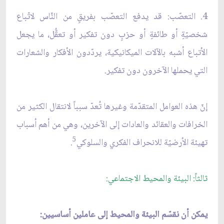
4. التعصّب: قد يدفع التعصّب بفريقٍ من النَّاس لاتّباع
شخصيّةٍ أو طائفةٍ أو حزبٍ دون تفكير أو تعقُّل، ما يجعل
الأتباع أشبه بالآلات الميكانيكية، يردّدون الأفكار والشعارات
التي يحملها الآخرون دون تفكير.
إنّ هذه العوامل المتقدّمة وغيرها تُعدّ سبباً لانتقال الكثير من
الخرافات والعقائد والعادات إلى الآخرين، وهي من أهم أسباب
5
تهيئة الأرضيّة للانحراف الفكري والسلوكي
.
ثالثاً: البيئة والمحيط الاجتماعي:
يمكن أن نقسّم البيئة والمحيط إلى عاملين أساسيين: