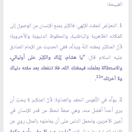
القبيحة:
1. التعرّض للمقت الإلهي: فالكِبْر يمنع الإنسان من الوصول إلى
كمالاته الظاهرية والباطنية، والحظوظ الدنيوية والأخروية؛
لأنّ المتكبّر يمقته اللهُ ويذلّه، ففي الحديث عن الإمام الصادق
عليه السلام قال:
"يا هشام، إيّاك والكِبْر على أوليائي،
والاستطالة بعلمك؛ فيمقتك الله، فلا تنفعك بعد مقته دنياك
12
ولا آخرتك"
.
2. يولِّد في النُّفوس الحقد والعداوة: لأنَّ المتكبر لا يحبّ أن
يرى أحداً أفضل منه، وهي صفةٌ تحطّ من قدر الإنسان في
أعين الآخرين، وتحمل الناس على أن يعاملوه بالمثل، روي عن
الإمام الصادق عليه السلام:
"ما من عبدٍ إلا وفي رأسه حكمة