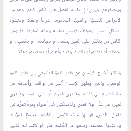
ويحتقرهم، ويرى أنّ لنفسه الفضلَ على النَّاس كلّهم. وهو من
الأمراض النَّفسيَّة والقلبيَّة المذمومة شرعاً وعقلاً، ومنشؤه
-بشكلٍ أساسٍ- إعجابُ الإنسان بنفسه وحبّه المفرط لها. ومن
النَّاس من يتكبَّر على الغير بعلمه، أو بعبادته، أو بحَسَبِه، أو
بجماله، أو بقوّته، أو بكثرة أولاده وأهله، أو بمنصبه، وهكذا.
والكِبْر يُخرِجُ الإنسانَ عن طور النموّ الطَّبيعي إلى طور النّمو
الوهميّ، والذي يُظهر الإنسانَ أكبر من واقعه وأضخمَ من
حقيقته، فيرى نفسَهُ ولا يرى غيره، أو يرى نفسه ولا يرى
لغيره من شأنٍ ولا خطرٍ. والاستكبار في أصوله بِذرةُ تمرُّدٍ في
داخل النَّفس، قوامها حبُّ النَّفس والشَّغف بحفظِ تفرُّدها
وذاتيَّتها المظلمة، ومنعها من الطَّاعة حتَّى لو كانت لله الكبير