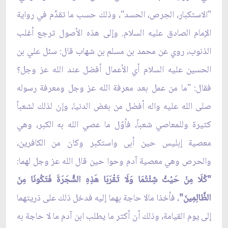
"الاستكبار، الحِرص، الحسد"، وذلك حسب ما تقدَّم في رواية
الإمام الصادق عليه السلام. وإلى هذه الأصول ترجع أغلب
الذنوب، روي عن محمد بن مسلم بن شهاب قال: سئل علي بن
الحسين عليه السلام أي الأعمال أفضل عند الله عز وجل؟
فقال: "ما من عمل بعد معرفة الله عز وجل ومعرفة رسوله
صلى الله عليه واله أفضل من بغض الدنيا، وإن لذلك لشعباً
كثيرة وللمعاصي شعباً، فأوّل ما عصي الله به الكبر، وهي
معصية إبليس حين أبى واستكبر وكان من الكافرين،
والحرص وهي معصية آدم وحوا حين قال الله عز وجل لهما:
"كُلَا مِنْ حَيْثُ شِئْتُمَا وَلَا تَقْرَبَا هَذِهِ الشَّجَرَةَ فَتَكُونَا مِنَ
الظَّالِمِينَ"
، فأخذا مالا حاجة بهما إليه فدخل ذلك على ذريتهما
إلى يوم القيامة، وذلك أن أكثر ما يطلب ابن آدم ما لا حاجة به