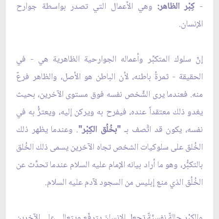
-
كِبْر الظاهر:
وهي الأعمال التي تصدر بواسطة جوارح
الإنسان.
إنّ سلوك المتكبِّر وأعماله الجوارحية الظاهرية هي - في
الحقيقة - ثمرةُ باطنه، لأن الباطن هو الأصل، والظاهر فرعٌ
منه. فعندما يرى الشَّخص نفسه فوق مستوى الآخرين، بحيث
يغدو ذلك معتقداً عنده، فيفرح به ويركن إليه، ويعتزُّ به في
نفسه، يكون قد اتَّصف بـ
"بخُلُق الكِبْر"
. وعندما يظهر ذلك
الخُلق على سلوكيات الشخص تجاه الآخرين يسمى ذلك الخُلق
بالتكبُّر، وهو ما أراد بيانه الإمام عليه السلام عندما تحدَّث عن
الخُلُق الذي منع إبليس من السجود لآدم عليه السلام.
والكِبْر حالةٌ نفسيَّةٌ تجعل الإنسانَ يترفّع ويتعالى على الآخرين