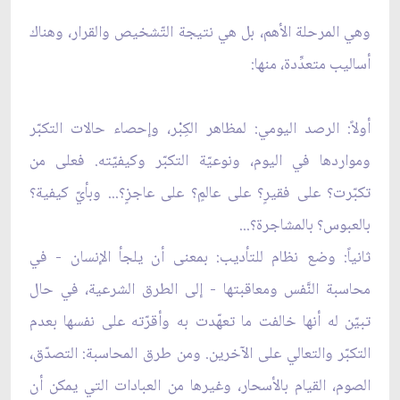
وهي المرحلة الأهم، بل هي نتيجة التّشخيص والقرار، وهناك
أساليب متعدِّدة، منها:
أولاً: الرصد اليومي: لمظاهر الكِبْر، وإحصاء حالات التكبّر
ومواردها في اليوم، ونوعيّة التكبّر وكيفيّته. فعلى من
تكبّرت؟ على فقيرٍ؟ على عالمٍ؟ على عاجزٍ؟... وبأيّ كيفية؟
بالعبوس؟ بالمشاجرة؟...
ثانياً: وضع نظام للتأديب: بمعنى أن يلجأ الإنسان - في
محاسبة النَّفس ومعاقبتها - إلى الطرق الشرعية، في حال
تبيّن له أنها خالفت ما تعهّدت به وأقرّته على نفسها بعدم
التكبّر والتعالي على الآخرين. ومن طرق المحاسبة: التصدّق،
الصوم، القيام بالأسحار، وغيرها من العبادات التي يمكن أن