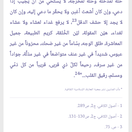
حلّة لمدخله وحلّة لمخرجه، لا يستحي من أن يجيب إذا
دعي، وإن كان أشعث أغبر، ولا يحقّر ما دعي إليه، وإن كان
23
لا يجد إلا حشف الدقل
، لا يرفع غداء لعشاء ولا عشاء
لغداء، هيّن المقولة، ليّن الخُلقة، كريم الطبيعة، جميل
المعاشرة، طلق الوجه، بسّاماً من غير ضحك، محزوناً من غير
عبوس، شديداً في غير عنف متواضعاً في غير مذلَّة، جواداً
من غير سرف، رحيماً لكلّ ذي قربى، قريباً من كل ذمّي
24
ومسلم، رقيق القلب..."
.
* مآب المذنبين، نشر جمعية المعارف الإسلامية الثقافية.
1 - أصول الكافي، ج2، ص289.
2 - أصول الكافي، ج2، ص130-131.
3 - ص، 75.