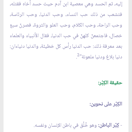
إليه، ثم الحسد وهي معصية ابن آدم حيث حسد أخاه فقتله،
فتشعب من ذلك حب النساء، وحب الدنيا، وحب الرئاسة،
وحب الراحة، وحب الكلام، وحب العلو والثروة، فصرنّ سبع
خصال، فاجتمعنّ كلهنّ في حب الدنيا، فقال الأنبياء والعلماء
بعد معرفة ذلك: حب الدنيا رأس كل خطيئة، والدنيا دنياءان:
2
دنيا بلاغ ودنيا ملعونة"
.
حقيقة الكِبْر:
الكِبْر على نحوين:
-
كِبْر الباطن:
وهو خُلُق في باطن الإنسان ونفسه.