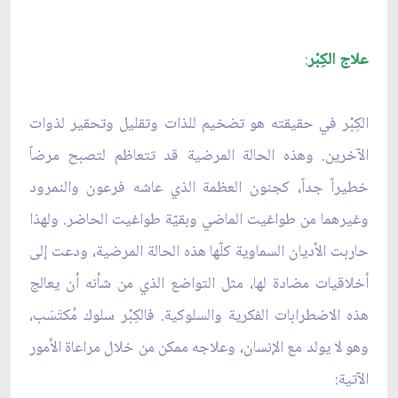
علاج الكِبْر
:
الكِبْر في حقيقته هو تضخيم للذات وتقليل وتحقير لذوات
الآخرين. وهذه الحالة المرضية قد تتعاظم لتصبح مرضاً
خطيراً جداً، كجنون العظمة الذي عاشه فرعون والنمرود
وغيرهما من طواغيت الماضي وبقيّة طواغيت الحاضر. ولهذا
حاربت الأديان السماوية كلّها هذه الحالة المرضية، ودعت إلى
أخلاقيات مضادة لها، مثل التواضع الذي من شأنه أن يعالج
هذه الاضطرابات الفكرية والسلوكية. فالكِبْر سلوك مُكتَسَب،
وهو لا يولد مع الإنسان، وعلاجه ممكن من خلال مراعاة الأمور
الآتية: