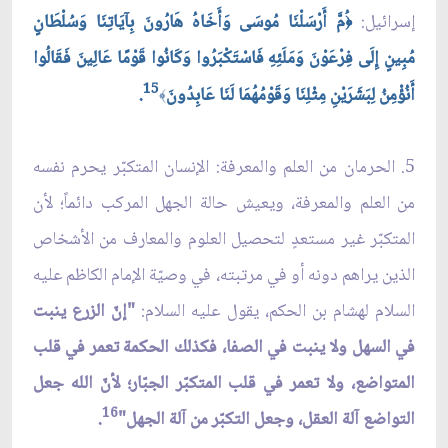
إسرائيل:
ُمَّ أَرْسَلْنَا مُوسَى وَأَخَاهُ هَارُونَ بِآيَاتِنَا وَسُلْطَانٍ
﴿
مُبِينٍ إِلَى فِرْعَوْنَ وَمَلَئِهِ فَاسْتَكْبَرُوا وَكَانُوا قَوْمًا عَالِينَ فَقَالُوا
15
أَنُؤْمِنُ لِبَشَرَيْنِ مِثْلِنَا وَقَوْمُهُمَا لَنَا عَابِدُونَ
.
﴾
5. الحرمان من العلم والمعرفة: الإنسان المتكبّر يحرم نفسه
من العلم والمعرفة، ويعيش حالة الجهل المركب دائماً؛ لأن
المتكبّر غير مستعدٍ لتحصيل العلوم والمعارف من الأشخاص
الذين يراهم دونه أو في مرتبته، في وصيّة الإمام الكاظم عليه
السلام لهشام بن الحكم، يقول عليه السلام:
"إنّ الزرع ينبت
في السهل ولا ينبت في الصفا، فكذلك الحكمة تعمر في قلب
المتواضع، ولا تعمر في قلب المتكبّر الجبّار؛ لأنّ الله جعل
16
التواضع آلة العقل، وجعل التكبّر من آلة الجهل"
.