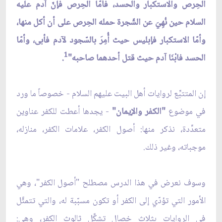
الحِرص والاستكبار والحسد، فأمّا الحِرص فإنّ آدم عليه
السلام حين نُهِيَ عن الشّجرة حمله الحِرص على أن أكل منها،
وأمّا الاستكبار فإبليس حيث أُمِرَ بالسّجود لآدم فأبى، وأمّا
1
الحسد فابْنَا آدم حيث قتل أحدهما صاحبه"
.
إن المتتبِّع لروايات أهل البيت عليهم السلام - خصوصاً ما ورد
في موضوع
"الكفر والإيمان"
- يجدها أعطت للكفر عناوين
متعدِّدة، نذكر منها: أصول الكفر، علامات الكفر، منازله،
موجباته، وغير ذلك.
وسوف نعرض في هذا الدرس مصطلح "أصول الكفر"، وهي
الأمور التي تؤدّي إلى الكفر أو تكون مسبّبة له، والتي تتمثَّل
في الروايات بثلاث خصال تشكِّل ثالوث الكفر، وهي: