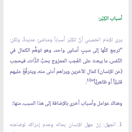
أسباب الكِبْر:
يرى الإمام الخميني أنَّ للكِبْر أسباباً ومناشئ عديدةً، ولكن:
"ترجع كلّها إلى سببٍ أساسٍ واحد، وهو توهُّم الكمال في
النَّفس، ما يبعث على العُجب الممزوج بحبِّ الذَّات، فيحجب
(عن الإنسان) كمال الآخرين ويراهم أدنى منه، ويترفَّعُ عليهم
10
قلبيَّاً أو ظاهريَّاً"
.
وهناك عوامل وأسباب أخرى بالإضافة إلى هذا السبب، منها:
1. الجهل: إنّ جهل الإنسان بحاله وعدم إدراكه لوضاعته