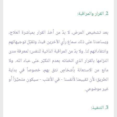
2. القرار والمراقبة:
بعد تشخيص المرض، لا بدّ من أخذ القرار بمباشرة العلاج،
ويساعدنا على ذلك سماع رأي الآخرين فينا، وتقبّل توجيهاتهم
وانتقاداتهم لنا. ولا بدّ من المراقبة الذاتية للنفس؛ لمعرفة مدى
التزامها بالقرار الذي اتخذته بعدم التكبّر على عباد الله. ولا
مانع من الاستعانة بأشخاصٍ نثق بهم، خصوصاً في بداية
الطريق؛ لأن تقييمنا لأنفسنا - في الأغلب - سيكون متحيِّزاً أو
غير موضوعي.
3. التنفيذ: