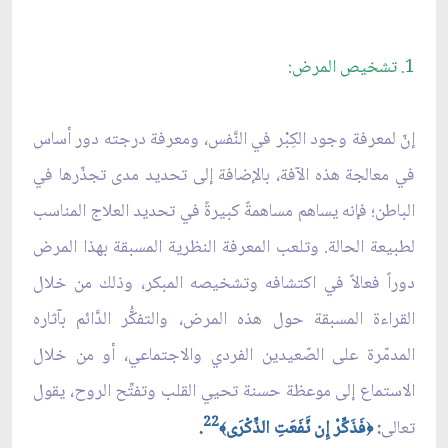
1. تشخيص المرض:
إنّ لمعرفة وجود الكِبْر في النَّفس، ومعرفة درجته دور أساس
في معالجة هذه الآفة، بالإضافة إلى تحديد مدى تجذّرها في
الباطن؛ فإنه يساهم مساهمةً كبيرةً في تحديد العلاج المناسب
لطبيعة الحالة. وتلعب المعرفة النظرية المسبقة بهذا المرض
دوراً فعالاً في اكتشافه وتشخيصه المبكر، وذلك من خلال
القراءة المسبقة حول هذه المرض، والتفكُّر الدَّائم بآثاره
المدمّرة على الصّعيدين الفردي والاجتماعي، أو من خلال
الاستماع إلى موعظة حسنة تحيي القلب وتفتِّح الروح، يقول
22
تعالى
:
فَذَكِّرْ إِن نَّفَعَتِ الذِّكْرَى
.
﴾
﴿