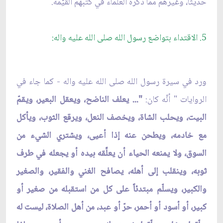
حديثاً، وغيرهم ممّا ذكره العلماء في كتبهم القيّمة.
5. الاقتداء بتواضع رسول الله صلى الله عليه واله:
ورد في سيرة رسول الله صلى الله عليه واله - كما جاء في
الروايات " أنَّه كان:
"... يعلف الناضح، ويعقل البعير، ويقمّ
البيت، ويحلب الشاة، ويخصف النعل، ويرقع الثوب، ويأكل
مع خادمه، ويطحن عنه إذا أعيى، ويشتري الشيء من
السوق، ولا يمنعه الحياء أن يعلِّقه بيده أو يجعله في طرف
ثوبه، وينقلب إلى أهله، يصافح الغني والفقير، والصغير
والكبير، ويسلّم مبتدئاً على كل من استقبله من صغير أو
كبير، أو أسود أو أحمر، حرّ أو عبد، من أهل الصلاة، ليست له