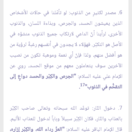
6. مصدر لكثيرٍ من الذنوب: لو تأمّلنا في حالات الأشخاص
الذين يعيشون الحسد، والحِرص، وبذاءة اللسان، والذنوب
الأخرى، لرأينا أنّ الداعي لارتكاب جميع الذنوب منشؤه في
الأصل هو التكبّر. فهؤلاء لا يجدون في أنفسهم رغبةً لرؤية من
هو أفضل منهم، ولذا فإنّ أي نعمة وموهبة تكون من نصيب
الآخرين سوف يتعاملون معهم من موقع الحسد، روي عن
الإمام علي عليه السلام:
"الحِرص والكِبْر والحسد دواعٍ إلى
17
التقحُّم في الذنوب"
.
7. دخول النّار: توعّد الله سبحانه وتعالى صاحب الكِبْر
بالعذاب والنّار، فكان الكِبْر سبيلاً وباباً لدخول للعذاب الأليم.
قال الإمام الباقر عليه السلام:
"العزّ رداء الله، والكِبْر إزاره،