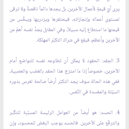
يرى أيّ قيمةٍ لأعمال الآخرين، بل يجدها دائماً ناقصةً ولا ترقى
لمستوى أعماله وإنجازاته، فيحتقرها ويزدريها ويبخِّس من
قيمتها ما استطاع إليه سبيلاً، وفي المقابل يجدُ نفسه أهمّ من
الآخرين وأعظم، فيقع في شراك التكبّر المهلكة.
3. الحِقد: الحقود لا يمكن أن تطاوعه نفسه للتواضع أمام
الآخرين، خصوصاً إذا ما امتزج هذا الحقد بالغضب والعصبية،
ففي هذه الحالة سوف يجد التكبّر أرضاً صالحة لغرس بذوره
السيّئة والمفسدة في النَّفس.
4. الحسد: هو أيضاً من العوامل الرئيسة المسبّبة للتكّبر
والترفّع على الآخرين. فالحسد يوجب البغض للمحسود، وإن