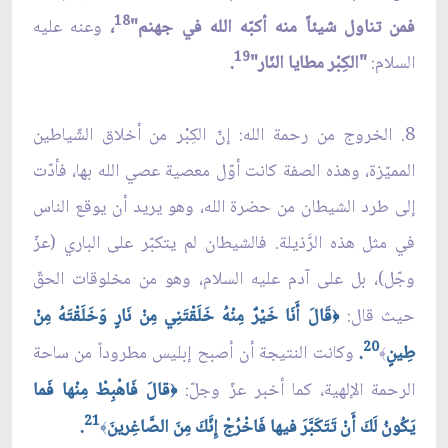
18
فمن تناول شيئاً منه أكبّه الله في جهنم"
،
وعنه عليه
19
السلام:
"الكِبْر مطايا النّار"
.
8. الخروج من رحمة الله: إنّ الكِبْر من أخلاق الشّياطين
المميّزة، وهذه الصفة كانت أوّل معصية عصي الله بها، فأدّت
إلى طرد الشيطان من حضرة الله، وهو يريد أن يوقع الناس
في مثل هذه الرَّذيلة. فالشيطان لم يتكبّر على الباري (عزّ
وجّل)، بل على آدم عليه السلام، وهو من مخلوقات الحقّ
حيث قال:
قَالَ أَنَا خَيْرٌ مِنْهُ خَلَقْتَنِي مِنْ نَارٍ وَخَلَقْتَهُ مِنْ
﴿
20
طِينٍ
.
وكانت النتيجة أن أصبح إبليس مطروداً من ساحة
﴾
الرحمة الإلهية، كما أخبر عزّ وجلّ:
قالَ فَاهْبِطْ مِنْها فَما
﴿
21
يَكُونُ لَكَ أَنْ تَتَكَبَّرَ فيها فَاخْرُجْ إِنَّكَ مِنَ الصَّاغِرينَ
.
﴾