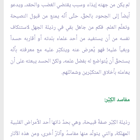
لم يكن من جهته إيذاء وسبب يقتضي الغضب والحقد، ويدعو
أيضاً إلى الجحود بالحقّ، حتَّى أنّه يمنع من قبول النصيحة
وتعلّم العلم. فكم من جاهل بقي في رذيلة الجهل لاستنكاف
نفسه من أن يستفيد من أحد علماء بلدته أو أقاربه حسداً
وبغياً عليه! فهو يُعرض عنه ويتكبّر عليه مع معرفته بأنّه
يستحقّ أن يُتواضع له بفضل علمه، ولكنّ الحسد يبعثه على أن
يعامله بأخلاق المتكبّرين وشمائلهم.
مفاسد الكِبْر:
رذيلة الكِبْر صفةٌ قبيحة، وهي بحدّ ذاتها أحد الأمراض القلبية
المهلكة، والتي يتولّد منها مفاسدُ وآثارٌ أخرى، ومن هذه الآثار