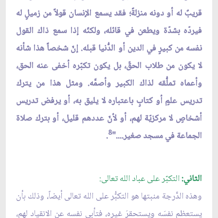
قريبٌ له أو دونه منزلةً؛ فقد يسمع الإنسان قولاً من زميلٍ له
فيردّه بشدّة ويطعن في قائله، ولكنّه إذا سمع ذاك القول
نفسه من كبيرٍ في الدين أو الدُّنيا قبله. إنّ شخصاً هذا شأنه
لا يكون من طلاب الحقّ، بل يكون تكبّره أخفى عنه الحق،
وأعماه تملُّقه لذاك الكبير وأصمَّه. ومثل هذا من يترك
تدريس علمٍ أو كتابٍ باعتباره لا يليق به، أو يرفض تدريس
أشخاصٍ لا مركزيّة لهم، أو لأنّ عددهم قليل، أو بترك صلاة
8
الجماعة في مسجد صغير...."
.
الثاني:
التكبّر على عباد الله تعالى:
وهذه الدَّرجة منبتها هو التكبُّر على الله تعالى أيضاً، وذلك بأن
يستعظم نفسَه ويستحقرَ غيره، فتأبى نفسه عن الانقياد لهم،