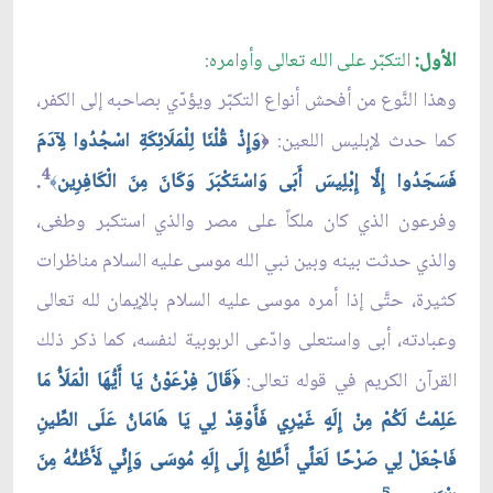
الأول:
التكبّر على الله تعالى وأوامره:
وهذا النَّوع من أفحش أنواع التكبّر ويؤدّي بصاحبه إلى الكفر،
كما حدث لإبليس اللعين:
وَإِذْ قُلْنَا لِلْمَلَائِكَةِ اسْجُدُوا لِآدَمَ
﴿
4
فَسَجَدُوا إِلَّا إِبْلِيسَ أَبَى وَاسْتَكْبَرَ وَكَانَ مِنَ الْكَافِرِين
.
﴾
وفرعون الذي كان ملكاً على مصر والذي استكبر وطغى،
والذي حدثت بينه وبين نبي الله موسى عليه السلام مناظرات
كثيرة، حتَّى إذا أمره موسى عليه السلام بالإيمان لله تعالى
وعبادته، أبى واستعلى وادّعى الربوبية لنفسه، كما ذكر ذلك
القرآن الكريم في قوله تعالى:
َقَالَ فِرْعَوْنُ يَا أَيُّهَا الْمَلَأُ مَا
﴿
عَلِمْتُ لَكُمْ مِنْ إِلَهٍ غَيْرِي فَأَوْقِدْ لِي يَا هَامَانُ عَلَى الطِّينِ
فَاجْعَلْ لِي صَرْحًا لَعَلِّي أَطَّلِعُ إِلَى إِلَهِ مُوسَى وَإِنِّي لَأَظُنُّهُ مِنَ