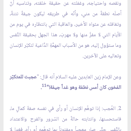
ونقصه واحتياجه، وغفلته عن حقيقة خلقته، وتناسيه أنّ
أصلَه نطفةٌ من مني، وأنّه في طريقه ليكون جيفةً نتنةً،
وتغافله عن مثواه الأخير، والعاقبة التي بانتظاره في يوم من
الأيام التي لا مفرَّ منها ولا مهربَ، هذا الجهل بحقيقة النَّفس
وما ستؤول إليه، هو من الأسباب المهمَّةِ الدَّاعية لتكبّر الإنسان
وتعاليه على الآخرين.
وعن الإمام زين العابدين عليه السلام أنه قال: "
عجبت للمتكبّر
11
الفخور، كان أمس نطفة وهو غداً جيفة!"
.
2. العُجب: إذا توهّم الإنسان أو رأى في نفسه صفةَ كمالٍ ما،
فاستحسنها، وانتابته حالةٌ من السّرور والفرح والاعتداد
بالنَّفس حتَّى صار معجباً ومفتوناً بما توهّمه أو رآه، فغدا لا