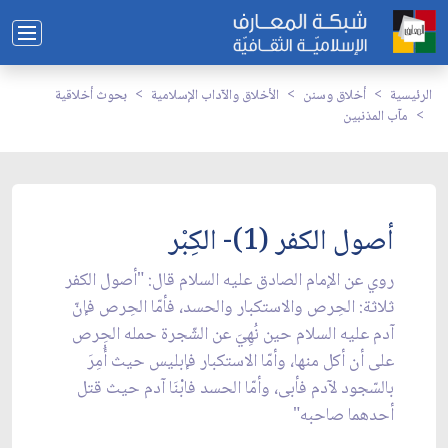
الرئيسية
أخلاق وسنن
الأخلاق والآداب الإسلامية
بحوث أخلاقية
مآب المذنبين
أصول الكفر (1)- الكِبْر
روي عن الإمام الصادق عليه السلام قال: "أصول الكفر
ثلاثة: الحِرص والاستكبار والحسد، فأمّا الحِرص فإنّ
آدم عليه السلام حين نُهِيَ عن الشّجرة حمله الحِرص
على أن أكل منها، وأمّا الاستكبار فإبليس حيث أُمِرَ
بالسّجود لآدم فأبى، وأمّا الحسد فابْنَا آدم حيث قتل
أحدهما صاحبه"