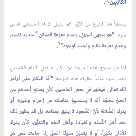
5
الْكَاذِبِينَ
.
﴾
ومنشأ هذا النوع من الكِبْر كما يقول الإمام الخميني قدس
6
سره :
"هو منتهى الجهل، وعدم معرفة الممكن
حدود نفسه،
7
وعدم معرفة مقام واجب الوجود"
.
أمّا عن مرجع هذه الدرجة من الكِبْر فيقول الإمام الخميني
قدس سره مبيّناً حقيقة هذه الدرجة:
"أمّا التكبّر على أوامر
الله تعالى فيظهر في بعض العاصين، كأن يمتنع أحدهم عن
الحجّ بحجّة أنّه لا يستسيغ مناسكه من إحرام وغيره، أو
يترك الصَّلاة؛ لأنَّ السُّجود لا يليق بمقامه، بل قد يظهر ذلك
عند أهل النُّسك والعبادة وأهل العلم والتديُّن، كأن يتركَ
الأذان تكبّراً، أو لا يتقبَّل مقولة الحقّ إذا جاءت ممن هو