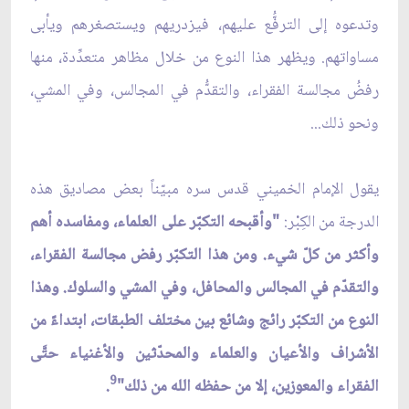
وتدعوه إلى الترفُّع عليهم، فيزدريهم ويستصغرهم ويأبى
مساواتهم. ويظهر هذا النوع من خلال مظاهر متعدِّدة، منها
رفضُ مجالسة الفقراء، والتقدُّم في المجالس، وفي المشي،
ونحو ذلك...
يقول الإمام الخميني قدس سره مبيّناً بعض مصاديق هذه
الدرجة من الكِبْر:
"وأقبحه التكبّر على العلماء، ومفاسده أهم
وأكثر من كلّ شيء. ومن هذا التكبّر رفض مجالسة الفقراء،
والتقدّم في المجالس والمحافل، وفي المشي والسلوك. وهذا
النوع من التكبّر رائج وشائع بين مختلف الطبقات، ابتداءً من
الأشراف والأعيان والعلماء والمحدّثين والأغنياء حتَّى
9
الفقراء والمعوزين، إلا من حفظه الله من ذلك"
.