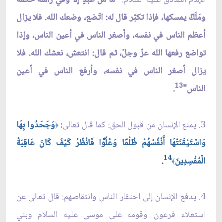
ومَلَكٌ يمسكها، فإذا تكبّر قال له: اتّضع، وضعك الله. فلا يزال
أعظم الناس في نفسه، وأصغر الناس في أعين الناس، وإذا
تواضع رفعها الله عزّ وجلّ، ثم قال: انتعش، نعشك الله. فلا
يزال أصغر الناس في نفسه، وأرفع الناس في أعين
13
الناس"
.
3. يمنع الإنسان من قبول الحق: كما قال تعالى
:
وَجَحَدُوا بِهَا
﴿
وَاسْتَيْقَنَتْهَا أَنْفُسُهُمْ ظُلْمًا وَعُلُوًّا فَانْظُرْ كَيْفَ كَانَ عَاقِبَةُ
14
الْمُفْسِدِينَ
.
﴾
4. يدفع الإنسان إلى احتقار الناس وانتقاصهم: قال تعالى عن
استعلاء فرعون وقومه على موسى عليه السلام وبني