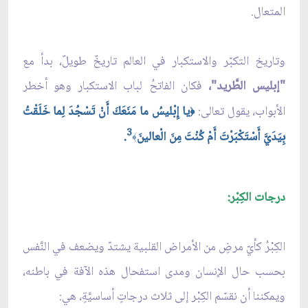
المتعال.
وتاريخ التكبّر والاستكبار في العالم تاريخٌ طويلٌ، بدأ مع
"إبليس الطَّريد"،
فكان الفاتحُ لباب الاستكبار وهو أخطر
الأبواب، يقول تعالى:
يا إِبْليسُ ما مَنَعَكَ أَنْ تَسْجُدَ لِما خَلَقْتُ
﴿
3
بِيَدَيَّ أَسْتَكْبَرْتَ أَمْ كُنْتَ مِنَ الْعالينَ
.
﴾
درجات الكِبْر:
الكِبْرُ كأيّ مرضٍ من الأمراض القلبية يشتدّ ويضعف في النَّفس
بحسب حال الإنسان ومدى استفحال هذه الآفة في باطنه،
ويمكننا أن نقسّم الكِبْر إلى ثلاث درجاتٍ أساسيَّةٍ، هي: