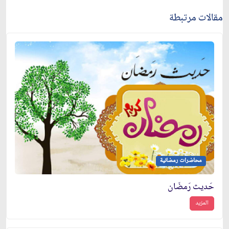
مقالات مرتبطة
محاضرات رمضانية
حَديث رَمضَان
المزيد