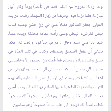
ولما اردنا الخروج من البلد اقمنا في (اُحُد) يوماً وكان أول
منازلنا. فلمّا نزلنا فيه، وفرغنا من زيارة الشهداء رقدت فرأيت
المولى جعفر المذكور مقبلاً عليّ في زيٍّ حَسَنٍ وعليه ثياب
بيض كغرقىء البيض وعلى رأسه عمامة محنّكة وبيده عصاً،
فلما دنا مني سلّم وقال : مرحباً بالأخوة والصداقة، هكذا
ينبغي أن يفعل الصديق بصديقه، وكنت في تلك المدّة في
ضيق وشدة وبلاء ومحنة، فما قُمتَ مِنَ الحضرة إلاّ وخلصتني
منها، والآن يومان أو ثلاثة ارسلوني الى الحمام وطهروني من
الأقذار والكثافات. وبعث اليّ الرسول صلى ‌الله‌ عليه وآله بهذه
الثياب والصديقة الطاهرة عليها‌ السلام بهذا العباء، وصار أمري
بحمد الله الى حَسَنٍ وعافية. وجئتُ إليك مشيعاً لك ومبشراً.
فطب نفساً انّك ترجع الى اهلك سالماً صحيحاً وهم سالمون.