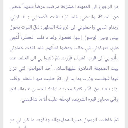
من الرجوع الى المدينة المشرّفة مرضت مرضاً شديداً منعني
عن الحركة والمشي. فلما نزلنا قلت لأصحابي : غسلوني،
وبدلوا ثيابي واحملوني الى الروضة المطهرة لعلّ الموت يحول
بيني وبين الوصول إليها. ففعلوا، ولما دخلت الحضرة أُغمِيَ
عليَّ، فتركوني في جانب ومضوا لشأنهم. فلما افقت حملوني
وأتو بي الى قرب الشباك، فزرت. ثمّ ذهبوا بي الى الخلف عند
بيت الصديقة الطاهرة عليها‌السلام، أحد المواضع التي تزار
فيها فجلست وزرت بما بدا لي، ثمّ طلبت منها الشفاء. وقلت
لها : بلغلنا مِنَ الآثار كثرة محبتك لولدك الحسين عليه‌السلام،
وانّي مجاور قبره الشريف، فبحقّه عليك ألا ما شافيتني.
ثمّ خاطبت الرسول صلى‌الله‌عليه‌وآله وذكرت ما كان لي من