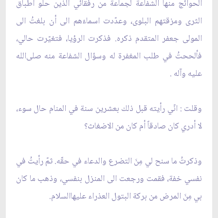
الحوائج منها الشفاعة لجماعة من رفقائي الذين حلُّو أطباق
الثرى ومزقتهم البلوى، وعدّدت اسماءَهم الى أن بلغتُ الى
المولى جعفر المتقدم ذكره. فذكرت الرؤيا، فتغيّرت حالي،
فألححتُ في طلب المغفرة له وسؤال الشفاعة منه صلى‌الله‌
عليه ‌وآله .
وقلت : انّي رأيته قبل ذلك بعشرين سنة في المنام حال سوء،
لا أدري كان صادقاً أم كان من الاضغاث؟
وذكرتُ ما سنح لي مِنَ التضرع والدعاء في حقّه. ثمّ رأيتُ في
نفسي خفة، فقمت ورجعت الى المنزل بنفسي، وذهب ما كان
بي مِنَ المرض من بركة البتول العذراء عليها‌السلام.