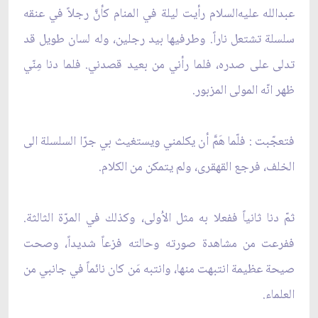
عبدالله عليه‌السلام رأيت ليلة في المنام كأنَّ رجلاً في عنقه
سلسلة تشتعل ناراً. وطرفيها بيد رجلين، وله لسان طويل قد
تدلى على صدره، فلما رأني من بعيد قصدني. فلما دنا مِنّي
ظهر انّه المولى المزبور.
فتعجّبت : فلّما هَمَّ أن يكلمني ويستغيث بي جرّا السلسلة الى
الخلف، فرجع القهقرى، ولم يتمكن من الكلام.
ثمّ دنا ثانياً ففعلا به مثل الاُولى، وكذلك في المرّة الثالثة.
ففرعت من مشاهدة صورته وحالته فزعاً شديداً، وصحت
صيحة عظيمة انتبهت منها، وانتبه مَن كان نائماً في جانبي من
العلماء.