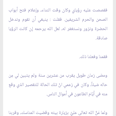
فقصصت عليه رؤياي وكان وقت النداء، وإعلام فتح أبواب
الصحن والحرم الشريفين. فقلت : ينبغي أن نقوم وندخل
الحضرة ونزور ونستغفر له، لعل الله يرحمه إن كانت الرؤيا
صادقة.
فقمنا وفعلنا ذلك.
ومضى زمان طويل يقرب من عشرين سنة ولم يتبين لي مِن
حاله شيئاً، وكان في زعمي انّ تلك الحالة للتقصير الذي وقع
منه في أيّام الطاعون في أموال الناس.
ولما مَنَّ الله تعالى عليَّ بزيارة بيته وقضيت المناسك، وقربنا