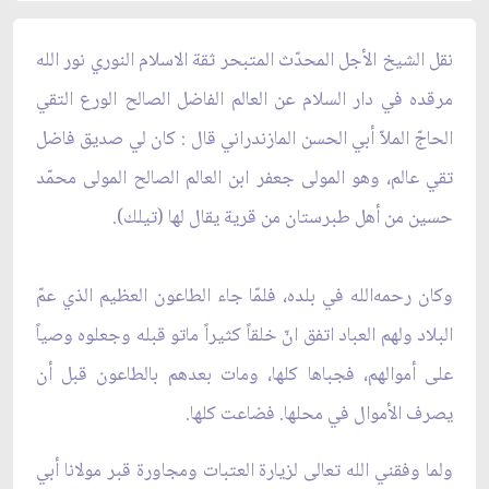
نقل الشيخ الأجل المحدّث المتبحر ثقة الاسلام النوري نور الله
مرقده في دار السلام عن العالم الفاضل الصالح الورع التقي
الحاجّ الملاّ أبي الحسن المازندراني قال : كان لي صديق فاضل
تقي عالم، وهو المولى جعفر ابن العالم الصالح المولى محمّد
حسين من أهل طبرستان من قرية يقال لها (تيلك).
وكان رحمه‌الله في بلده، فلمّا جاء الطاعون العظيم الذي عمّ
البلاد ولهم العباد اتفق انّ خلقاً كثيراً ماتو قبله وجعلوه وصياً
على أموالهم، فجباها كلها، ومات بعدهم بالطاعون قبل أن
يصرف الأموال في محلها. فضاعت كلها.
ولما وفقني الله تعالى لزيارة العتبات ومجاورة قبر مولانا أبي