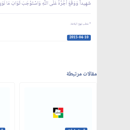
شَهِيداً وَوَقَعَ أَجْرُهُ عَلَى اللَّهِ وَاسْتَوْجَبَ ثَوَابَ مَا نَوَى مِنْ
* خطب نهج البلاغة.
2015-04-10
مقالات مرتبطة