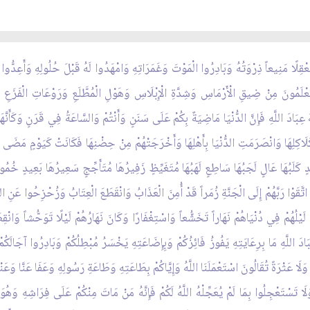
عْقِلًا مَنِيعاً ذِرْوَتُهُ وَبَادِرُوا الْمَوْتَ وَغَمَرَاتِهِ وَامْهَدُوا لَهُ قَبْلَ حُلُولِهِ وَأَعِدُّوا لَ
 تَعْلَمُونَ مِنْ ضِيقِ الْأَرْمَاسِ وَشِدَّةِ الْإِبْلَاسِ وَهَوْلِ الْمُطَّلَعِ وَرَوْعَاتِ الْفَزَعِ 
عِبَادَ اللَّهِ فَإِنَّ الدُّنْيَا مَاضِيَةٌ بِكُمْ عَلَى سَنَنٍ وَأَنْتُمْ وَالسَّاعَةُ فِي قَرَنٍ وَكَأَنّ
ِكَلَاكِلِهَا وَانْصَرَمَتِ الدُّنْيَا بِأَهْلِهَا وَأَخْرَجَتْهُمْ مِنْ حِضْنِهَا فَكَانَتْ كَيَوْمٍ مَض
ٍ كَلَبُهَا عَالٍ لَجَبُهَا سَاطِعٍ لَهَبُهَا مُتَغَيِّظٍ زَفِيرُهَا مُتَأَجِّجٍ سَعِيرُهَا بَعِيدٍ خُ
قَوْا رَبَّهُمْ إِلَى الْجَنَّةِ زُمَراً قَدْ أُمِنَ الْعَذَابُ وَانْقَطَعَ الْعِتَابُ وَزُحْزِحُوا عَنِ النَّا
 لَيْلُهُمْ فِي دُنْيَاهُمْ نَهَاراً تَخَشُّعاً وَاسْتِغْفَارًا وَكَانَ نَهَارُهُمْ لَيْلًا تَوَحُّشاً وَانْقِط
َ اللَّهِ مَا بِرِعَايَتِهِ يَفُوزُ فَائِزُكُمْ وَبِإِضَاعَتِهِ يَخْسَرُ مُبْطِلُكُمْ وَبَادِرُوا آجَالَكُمْ بِ
َلَا عَثْرَةً تُقَالُونَ اسْتَعْمَلَنَا اللَّهُ وَإِيَّاكُمْ بِطَاعَتِهِ وَطَاعَةِ رَسُولِهِ وَعَفَا عَنَّا وَ
ا تَسْتَعْجِلُوا بِمَا لَمْ يُعَجِّلْهُ اللَّهُ لَكُمْ فَإِنَّهُ مَنْ مَاتَ مِنْكُمْ عَلَى فِرَاشِهِ وَهُو