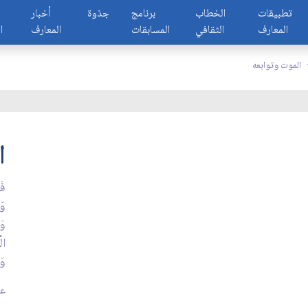
تطبيقات
الخطاب
برنامج
جذوة
أخبار
المعارف
الثقافي
المسابقات
المعارف
ا
الموت وتوابعه
ا
فَا
وَم
وَا
الْ
وَم
عد