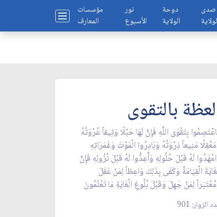
صدى
دوحة
نور
مؤسسات
لولاية
الولاية
الأسبوع
المعارف
لعظة بالتقوى
عْتَصِمُوا بِتَقْوَى اللَّهِ فَإِنَّ لَهَا حَبْلًا وَثِيقاً عُرْوَتُهُ
َعْقِلًا مَنِيعاً ذِرْوَتُهُ وَبَادِرُوا الْمَوْتَ وَغَمَرَاتِهِ
مْهَدُوا لَهُ قَبْلَ حُلُولِهِ وَأَعِدُّوا لَهُ قَبْلَ نُزُولِهِ فَإِنَّ
غَايَةَ الْقِيَامَةُ وَكَفَى بِذَلِكَ وَاعِظاً لِمَنْ عَقَلَ
ُعْتَبَراً لِمَنْ جَهِلَ وَقَبْلَ بُلُوغِ الْغَايَةِ مَا تَعْلَمُونَ
د الزوار: 901