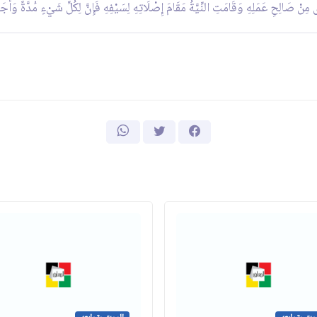
 صَالِحِ عَمَلِهِ وَقَامَتِ النِّيَّةُ مَقَامَ إِصْلَاتِهِ لِسَيْفِهِ فَإِنَّ لِكُلِّ شَيْ‏ءٍ مُدَّةً وَأَجَل