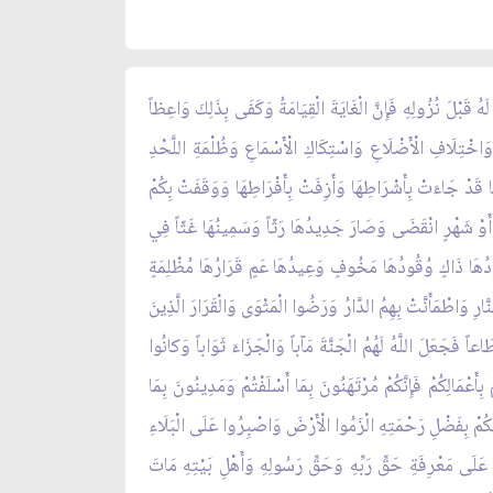
هُ قَبْلَ نُزُولِهِ فَإِنَّ الْغَايَةَ الْقِيَامَةُ وَكَفَى بِذَلِكَ وَاعِظاً
وَاخْتِلَافِ الْأَضْلَاعِ وَاسْتِكَاكِ الْأَسْمَاعِ وَظُلْمَةِ اللَّحْدِ
َهَا قَدْ جَاءَتْ بِأَشْرَاطِهَا وَأَزِفَتْ بِأَفْرَاطِهَا وَوَقَفَتْ بِكُمْ
َى أَوْ شَهْرٍ انْقَضَى وَصَارَ جَدِيدُهَا رَثّاً وَسَمِينُهَا غَثّاً فِي
مُودُهَا ذَاكٍ وُقُودُهَا مَخُوفٍ وَعِيدُهَا عَمٍ قَرَارُهَا مُظْلِمَةٍ
رِ وَاطْمَأَنَّتْ بِهِمُ الدَّارُ وَرَضُوا الْمَثْوَى وَالْقَرَارَ الَّذِينَ
َاعاً فَجَعَلَ اللَّهُ لَهُمُ الْجَنَّةَ مَآباً وَالْجَزَاءَ ثَوَاباً وَكانُوا
أَعْمَالِكُمْ فَإِنَّكُمْ مُرْتَهَنُونَ بِمَا أَسْلَفْتُمْ وَمَدِينُونَ بِمَا
عَنْكُمْ بِفَضْلِ رَحْمَتِهِ الْزَمُوا الْأَرْضَ وَاصْبِرُوا عَلَى الْبَلَاءِ
َ عَلَى مَعْرِفَةِ حَقِّ رَبِّهِ وَحَقِّ رَسُولِهِ وَأَهْلِ بَيْتِهِ مَاتَ