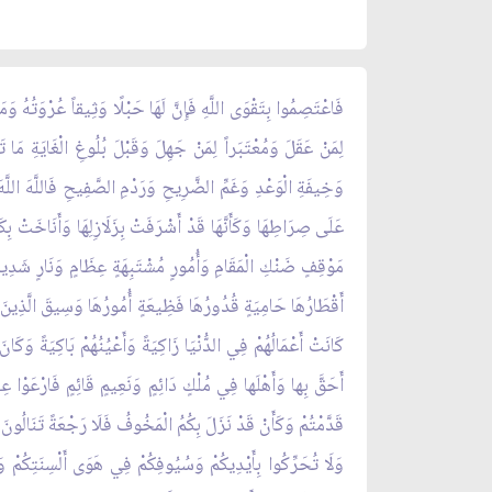
فَاعْتَصِمُوا بِتَقْوَى اللَّهِ فَإِنَّ لَهَا حَبْلًا وَثِيقاً عُرْوَتُهُ وَمَ
لِمَنْ عَقَلَ وَمُعْتَبَراً لِمَنْ جَهِلَ وَقَبْلَ بُلُوغِ الْغَايَةِ مَا
وَخِيفَةِ الْوَعْدِ وَغَمِّ الضَّرِيحِ وَرَدْمِ الصَّفِيحِ فَاللَّهَ اللَّهَ 
عَلَى صِرَاطِهَا وَكَأَنَّهَا قَدْ أَشْرَفَتْ بِزَلَازِلِهَا وَأَنَاخَتْ ب
مَوْقِفٍ ضَنْكِ الْمَقَامِ وَأُمُورٍ مُشْتَبِهَةٍ عِظَامٍ وَنَارٍ شَدِيد
أَقْطَارُهَا حَامِيَةٍ قُدُورُهَا فَظِيعَةٍ أُمُورُهَا وَسِيقَ الَّذِينَ اتَّ
كَانَتْ أَعْمَالُهُمْ فِي الدُّنْيَا زَاكِيَةً وَأَعْيُنُهُمْ بَاكِيَةً وَكَانَ
أَحَقَّ بِها وَأَهْلَها فِي مُلْكٍ دَائِمٍ وَنَعِيمٍ قَائِمٍ فَارْعَوْا عِبَاد
قَدَّمْتُمْ وَكَأَنْ قَدْ نَزَلَ بِكُمُ الْمَخُوفُ فَلَا رَجْعَةً تَنَالُونَ و
وَلَا تُحَرِّكُوا بِأَيْدِيكُمْ وَسُيُوفِكُمْ فِي هَوَى أَلْسِنَتِكُمْ وَلَ