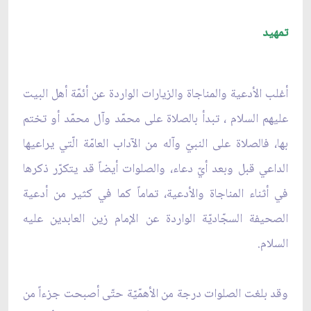
تمهيد
أغلب الأدعية والمناجاة والزيارات الواردة عن أئمّة أهل البيت
عليهم السلام ، تبدأ بالصلاة على محمّد وآل محمّد أو تختم
بها، فالصلاة على النبيّ وآله من الآداب العامّة الّتي يراعيها
الداعي قبل وبعد أيّ دعاء، والصلوات أيضاً قد يتكرّر ذكرها
في أثناء المناجاة والأدعية، تماماً كما في كثير من أدعية
الصحيفة السجّاديّة الواردة عن الإمام زين العابدين عليه
السلام.
وقد بلغت الصلوات درجة من الأهمّيّة حتّى أصبحت جزءاً من