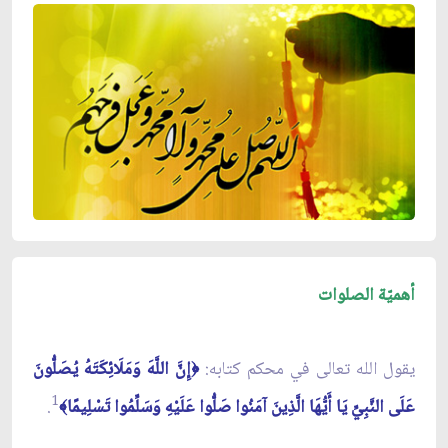
أهميّة الصلوات
يقول الله تعالى في محكم كتابه:
إِنَّ اللَّهَ وَمَلَائِكَتَهُ يُصَلُّونَ
﴿
1
عَلَى النَّبِيِّ يَا أَيُّهَا الَّذِينَ آمَنُوا صَلُّوا عَلَيْهِ وَسَلِّمُوا تَسْلِيمًا
.
﴾