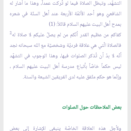
التشهّد، وتبطل الصلاة فيما لو تُركت عمداً، وهذا ما أشار له
الشافعيّ وهو أحد الأئمّة الأربعة عند أهل السنّة في شعره
بمدح أهل البيت عليهم السلام قائلاً: (1)
2
كفاكم من عظيم القدر أنّكم من لم يصلّ عليكم لا صلاة له
فالصلاة الّتي هي علاقة فرديّة وشخصيّة مع الله سبحانه نجد
أنّه لا بدّ أن تُذكر الصلوات فيها، وهذا الوجوب في التشهّد
ليس حكماً خاصّاً بأتباع مدرسة أهل البيت عليهم السلام ،
وإنّما هو حكم متّفق عليه لدى الفريقين الشيعة والسنة.
بعض الملاحظات حول الصلوات
ولأجل هذه العلاقة الخاصّة ينبغي الإشارة إلى بعض