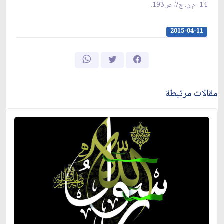
14- م.ن، ج7، ص193.
2015-04-11
مقالات مرتبطة