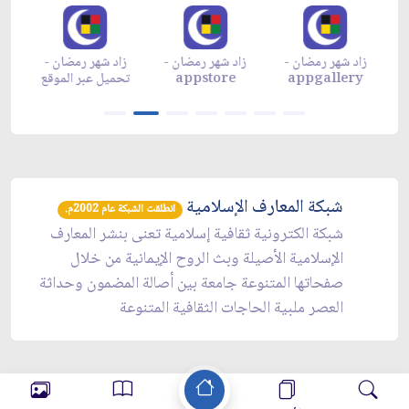
زاد شهر رمضان -
زاد شهر رمضان -
زاد شهر رمضان -
م
appgallery
appstore
تحميل عبر الموقع
تح
شبكة المعارف الإسلامية
انطلقت الشبكة عام 2002م.
شبكة الكترونية ثقافية إسلامية تعنى بنشر المعارف
الإسلامية الأصيلة وبث الروح الإيمانية من خلال
صفحاتها المتنوعة جامعة بين أصالة المضمون وحداثة
العصر ملبية الحاجات الثقافية المتنوعة