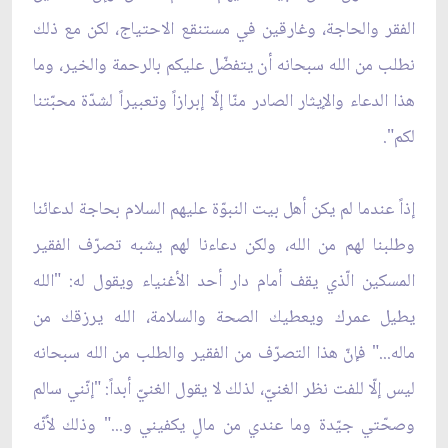
الفقر والحاجة، وغارقين في مستنقع الاحتياج، لكن مع ذلك
نطلب من الله سبحانه أن يتفضّل عليكم بالرحمة والخير، وما
هذا الدعاء والإيثار الصادر منّا إلّا إبرازاً وتعبيراً لشدّة محبّتنا
لكم".
إذاً عندما لم يكن أهل بيت النبوّة عليهم السلام بحاجة لدعائنا
وطلبنا لهم من الله، ولكن دعاءنا لهم يشبه تصرّف الفقير
المسكين الّذي يقف أمام دار أحد الأغنياء ويقول له: "الله
يطيل عمرك ويعطيك الصحة والسلامة، الله يرزقك من
ماله..." فإنّ هذا التصرّف من الفقير والطلب من الله سبحانه
ليس إلّا للفت نظر الغنيّ، لذلك لا يقول الغنيّ أبداً: "إنّني سالم
وصحّتي جيّدة وما عندي من مالٍ يكفيني و..." وذلك لأنّه