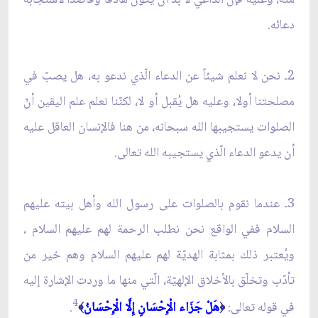
دعائه.
2ـ نحن لا نعلم شيئاً عن الدعاء الّذي ندعو به، هل يصبّ في
مصلحتنا أولا، وعليه هل يُقبل أو لا، لكنّنا نعلم علم اليقين أنّ
الصلوات يستجيبها الله سبحانه، من هنا فالإنسان العاقل عليه
أن يدعو الدعاء الّذي يستجيبه الله تعالى.
3ـ عندما نقوم بالصلوات على رسول الله وأهل بيته عليهم
السلام ففي الواقع نحن نطلب الرحمة لهم عليهم السلام ،
ويُعتبر ذلك بمثابة الهديّة لهم عليهم السلام وهم خير من
تأدّب وتخلّق بالأخلاق الإلهيّة، الّتي منها ما وردت الإشارة إليه
4
في قوله تعالى:
هَلْ جَزَاء الْإِحْسَانِ إِلَّا الْإِحْسَانُ
.
﴾
﴿