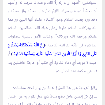
الشهادتين: "أشهد أن لا إله إلّا الله، وحده لا شريك له، وأشهد
أنّ محمّداً عبده ورسوله، اللهمّ صلِّ على محمّد وآل محمّد"،
وقد ورد بعدها السلام وهو: "السلام عليك أيّها النبيّ ورحمة
الله وبركاته، السلام علينا وعلى عباد الله الصالحين، السلام
عليكم ورحمة الله وبركاته"، وكذلك الأمر بالنسبة للصلوات
المذكورة في الآية القرآنية الكريمة:
إِنَّ اللَّهَ وَمَلَائِكَتَهُ يُصَلُّونَ
﴿
3
عَلَى النَّبِيِّ يَا أَيُّهَا الَّذِينَ آمَنُوا صَلُّوا عَلَيْهِ وَسَلِّمُوا تَسْلِيمًا
،
﴾
حيث لا يوجد أيّ دعاء لنا، ولا أيّ طلب أو حاجة خاصّتَين بنا،
فما هي حكمة هذه الصلوات؟
وقبل الإجابة على هذا السؤال لا بدّ من بيان ثلاث مقدّمات:
1ـ إنّ كلّ إنسان عاقل يضع هدفاً لأيّ عمل يقوم به عن اختيار
منه، وعليه فإنّ الداعي لا بدّ أن يكون هادفاً وقاصداً لاستجابة