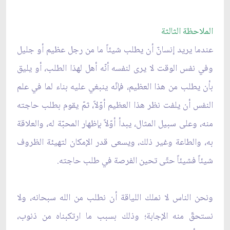
الملاحظة الثالثة
عندما يريد إنسانٌ أن يطلب شيئاً ما من رجل عظيم أو جليل
وفي نفس الوقت لا يرى لنفسه أنّه أهل لهذا الطلب، أو يليق
بأن يطلب من هذا العظيم، فإنّه ينبغي عليه بناء لما في علم
النفس أن يلفت نظر هذا العظيم أوّلاً، ثمّ يقوم بطلب حاجته
منه، وعلى سبيل المثال، يبدأ أوّلاً بإظهار المحبّة له، والعلاقة
به، والطاعة وغير ذلك، ويسعى قدر الإمكان لتهيئة الظروف
شيئاً فشيئاً حتّى تحين الفرصة في طلب حاجته.
ونحن الناس لا نملك اللياقة أن نطلب من الله سبحانه، ولا
نستحقّ منه الإجابة؛ وذلك بسبب ما ارتكبناه من ذنوب،