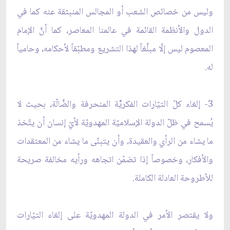
وليس من خصائص الشعب أو المجالس المنبثقة عنه كما في
الدول والأنظمة القائمة في عالمنا المعاصر، كما أنَّ الإمام
المعصوم ليس إلّا مبلِّغاً لهذا التشريع ومطبّقاً لأحكامه، وحامياً
له.
3- إلغاء كلّ التيّارات الفكريّّة المنحرفة والضَّالّة، بحيث لا
يُسمح في ظلّ الدولة الإسلاميّة المهدويّة لأيّ إنسان أن يتّخذ
ما يشاء من الرأي والعقيدة، وأن يتبنّى ما يشاء من المعتقدات
والأفكار، وخصوصاً إذا تضمّن اتجاهه ورأيه مخالفة صريحة
للأطروحة العادلة الكاملة.
ولا يقتصر الأمر في الدولة المهدويّة على إلغاء التيّارات