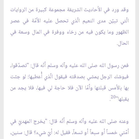
وقد ورد في الأحاديث الشريفة مجموعة كبيرة من الروايات
الّتي تبيّن مدى النعيم الّذي تحصل عليه الأمّة في عصر
الظهور وما يكون فيه من رخاء ووفرة في المال وسعة في
الحال.
فعن رسول الله صلى الله عليه وآله وسلم أنّه قال: "تصدّقوا،
فيوشك الرجل يمشي بصدقته فيقول الّذي أُعطيها: لو جئت
بها بالأمس قبلتها وأمّا الآن فلا حاجة لي فيها، فلا يجد من
20
يقبلها"
.
وعنه صلى الله عليه وآله وسلم أنّه قال: "يخرج المهديّ في
أمّتي خمساً أو سبعاً أو تسعاً، فقيل له: أيّ شيء؟ قال: سنين،