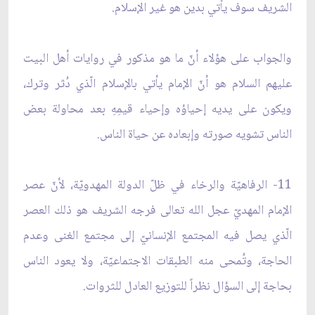
الشريف سوف يأتي بدين هو غير الإسلام.
والجواب على هؤلاء أنّ ما هو مذكور في روايات أهل البيت
عليهم السلام هو أنّ الإمام يأتي بالإسلام الّذي دُثر وترك،
ويكون على يديه إحياؤه وإحياء قيمِهِ بعد محاولة بعض
الناس تشويه صورته وإبعاده عن حياة الناس.
11- الرفاهيّة والرخاء في ظلّ الدولة المهدويّة، لأنّ عصر
الإمام المهديّ عجل الله تعالى فرجه الشريف هو ذلك العصر
الّذي يصل فيه المجتمع الإنسانيّ إلى مجتمع الغنى وعدم
الحاجة، وتُمحى منه الطبقات الاجتماعيّة، ولا يعود الناس
بحاجة إلى السؤال نظراً للتوزيع العادل للثروات.