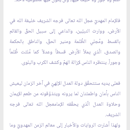
فالإمام المهديّ عجل الله تعالى فرجه الشريف خليفة الله في
الأرض، ووارث النبيّين، والداعي إلى سبيل الحقّ والقائم
بالقسط ومُجلي الظُلمة ومنير الحقّ، والناطق بالحكمة
والصدق، الّذي يملأ الأرض قسطاً وعدلاً كما مُلئت ظُلماً
وجوراً. ينتظره الناس لإزالة الهمّ وكشف الكرب والبلوى.
فعلى يديه ستتحقّق دولة العدل الإلهيّ في آخر الزمان ليعيش
الناس بأمان واطمئنان لما يرونه ويتذوّقونه من طعم الإيمان
وحلاوة العدل الّذي يحقّقه الإمامعجل الله تعالى فرجه
الشريف.
ولهذا أشارت الروايات والأخبار إلى معالم الزمن المهدويّ وما