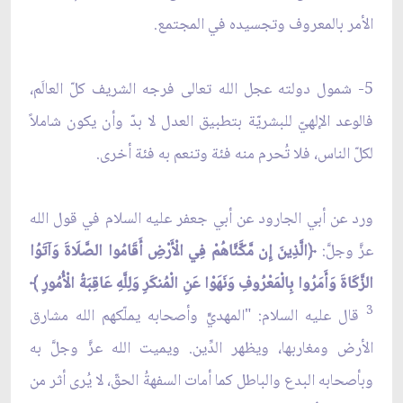
الأمر بالمعروف وتجسيده في المجتمع.
5- شمول دولته عجل الله تعالى فرجه الشريف كلّ العالَم،
فالوعد الإلهيّ للبشريّة بتطبيق العدل لا بدّ وأن يكون شاملاً
لكلّ الناس، فلا تُحرم منه فئة وتنعم به فئة أخرى.
ورد عن أبي الجارود عن أبي جعفر عليه السلام في قول الله
عزَّ وجلَّ:
﴿الَّذِينَ إِن مَّكَّنَّاهُمْ فِي الْأَرْضِ أَقَامُوا الصَّلَاةَ وَآتَوُا
الزَّكَاةَ وَأَمَرُوا بِالْمَعْرُوفِ وَنَهَوْا عَنِ الْمُنكَرِ وَلِلَّهِ عَاقِبَةُ الْأُمُورِ ﴾
3
قال عليه السلام: "المهديّّ وأصحابه يملّكهم الله مشارق
الأرض ومغاربها، ويظهر الدِّين. ويميت الله عزَّ وجلَّ به
وبأصحابه البدع والباطل كما أمات السفهةُ الحقّ، لا يُرى أثر من