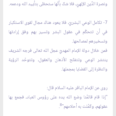
ونصرة الدِّين الإلهيّ، فلا شكّ بأنّها ستحظى بتأييد الله ودعمه.
7- تكامل الوعي البشريّ، فلا يعود هناك مجال لقوى الاستكبار
في أن تتحكّم في عقول البشر وتسير بهم وفق إرادتها
وتسخيرهم لمصالحها.
فمن خلال دولة الإمام المهديّ عجل الله تعالى فرجه الشريف
ينتشر الوعي وتتفتّح الأذهان والعقول، وتتوحّد الرؤية
والنظرة إلى القضايا بمجملها.
روى عن الإمام الباقر عليه السلام قال:
"إذا قام قائمُنا وضع الله يده على رؤوس العباد، فجمع بها
8
عقولهم، وكَمُلت به أحلامهم"
.