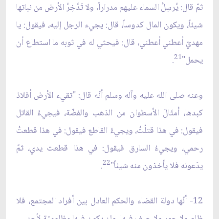
ثمّ قال: يُرسِلُ السماء عليهم مدراراً، ولا تَدَّخِرُ الأرض من نباتها
شيئاً، ويكون المال كدوساً، قال: يجيء الرجل إليه، فيقول: يا
مهديّ أعطني أعطني، قال: فيحثي له في ثوبه ما استطاع أن
21
يحمل"
.
وعنه صلى الله عليه وآله وسلم أنّه قال: "تقيء الأرض أفلاذ
كبدها، أمثَالَ الأسطوان من الذهب والفضّة، فيجيءُ القاتل
فيقول: في هذا قتلْتُ، ويجيءُ القاطع فيقول: في هذا قطعتُ
رحمي، ويجيءُ السارق فيقول: في هذا قطعت يدي، ثمّ
22
يدَعونه فلا يأخذون منه شيئاً"
.
12- أنّها دولة القضاء والحكم العادل بين أفراد المجتمع، فلا
ظلم ولا جور ولا حيف فيها، ولن يكون فيها مظلوميّة لأحد.