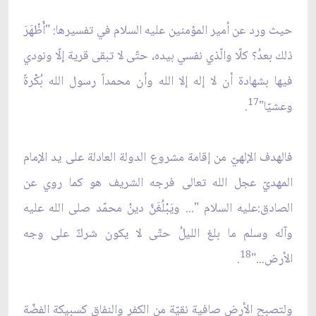
حيث ورد عن أمير المؤمنين عليه السلام في تفسيرها: "أَظْهَرَ
ذلك بعدُ؟ كلّا والّذي نفسي بيده، حتّى لا تبقى قرية إلّا ونودي
فيها بشهادة أن لا إله إلا الله وأن محمداً رسول الله بُكْرةً
17
وعشيّا"
.
فالهدف الإلهيّ من إقامة مشروع الدولة العادلة على يد الإمام
المهديّ عجل الله تعالى فرجه الشريف هو كما روي عن
الصادق:عليه السلام "... ويَبْلُغَنَّ دينُ محمّد صلى الله عليه
وآله وسلم ما بلغ الليلُ حتّى لا يكون شركٌ على وجه
18
الأرض..."
.
ولتصبح الأرض صافية نقيّة من الكفر والنفاق كسبيكة الفضّة