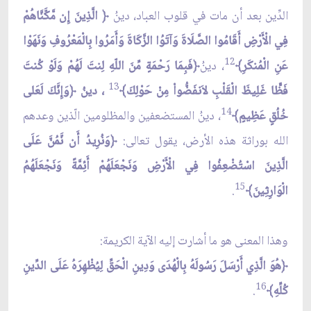
الدِّين بعد أن مات في قلوب العباد، دينُ
﴿ الَّذِينَ إِن مَّكَّنَّاهُمْ
فِي الْأَرْضِ أَقَامُوا الصَّلَاةَ وَآتَوُا الزَّكَاةَ وَأَمَرُوا بِالْمَعْرُوفِ وَنَهَوْا
12
عَنِ الْمُنكَرِ﴾
، دينُ
﴿فَبِمَا رَحْمَةٍ مِّنَ اللّهِ لِنتَ لَهُمْ وَلَوْ كُنتَ
13
فَظًّا غَلِيظَ الْقَلْبِ لاَنفَضُّواْ مِنْ حَوْلِكَ﴾
، دينُ ﴿وَإِنَّكَ لَعَلى
14
خُلُقٍ عَظِيمٍ﴾
، دينُ المستضعفين والمظلومين الّذين وعدهم
الله بوراثة هذه الأرض، يقول تعالى:
﴿وَنُرِيدُ أَن نَّمُنَّ عَلَى
الَّذِينَ اسْتُضْعِفُوا فِي الْأَرْضِ وَنَجْعَلَهُمْ أَئِمَّةً وَنَجْعَلَهُمُ
15
الْوَارِثِينَ﴾
.
وهذا المعنى هو ما أشارت إليه الآية الكريمة:
﴿هُوَ الَّذِي أَرْسَلَ رَسُولَهُ بِالْهُدَى وَدِينِ الْحَقِّ لِيُظْهِرَهُ عَلَى الدِّينِ
16
كُلِّهِ﴾
.