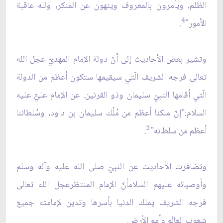
الظلم، ويأمرون بالمعروف وينهون عن المنكر، ولله عاقبة
4
الأمور"
.
وتشير بعض الأحاديث إلى أنّ دولة الإمام المهديّ عجل الله
تعالى فرجه الشريف الّتي سيقيمها ستكون أعظم من الدولة
الّتي أقامها النبيّ سليمان وذو القرنين. عن الإمام عليّّ عليه
السلام:"إنّ ملكنا أعظم من مُلْك سليمان بن داود، وسُلطاننا
5
أعظم من سلطانه"
.
وتضافرت الأحاديث عن النبيّ صلى الله عليه وآله وسلم
وأوصيائه عليهم السلامأنّ الإمام المنتظرعجل الله تعالى
فرجه الشريف يملك الدنيا بأسرها وتدين لإمامته جميع
شعوب العالَم وأمم الأرض.