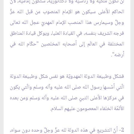
لن تكون ملكيّة ولا رئاسيّة ولا دكتاتوريّة، ستكون إماميّة، لأنّ
الحاكم الأعلى سيكون هو الإمام المنصوب من قبل الله عزَّ
وجلَّ وسيمارس هذا المنصب الإمام المهديّ عجل الله تعالى
فرجه الشريف بنفسه، في القيادة العليا، ويوكل قيادة المناطق
المختلفة في العالَم إلى أصحابه المخلصين "حكّام الله في
أرضه".
فشكل وطبيعة الدولة المهدويّة هو نفس شكل وطبيعة الدولة
الّتي أسّسها رسول الله صلى الله عليه وآله وسلم والّتي يكون
في مركزها الأعلى النبيّ صلى الله عليه وآله وسلم ومن بعده
الأئمّة الخلفاء المعصومون عليهم السلام.
2- أنّ التشريع في هذه الدولة لله عزَّ وجلَّ وحده دون سواه،