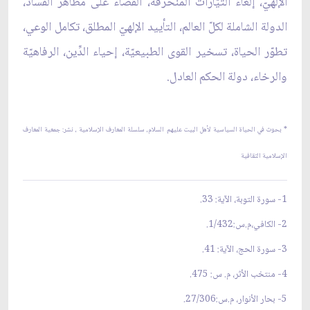
الإلهيّ، إلغاء التيّارات المنحرفة، القضاء على مظاهر الفساد،
الدولة الشاملة لكلّ العالم، التأييد الإلهيّ المطلق، تكامل الوعي،
تطوّر الحياة، تسخير القوى الطبيعيّة، إحياء الدِّين، الرفاهيّة
والرخاء، دولة الحكم العادل.
*
بحوث في الحياة السياسية لأهل البيت عليهم السلام، سلسلة المعارف الإسلامية ،
نشر: جمعية المعارف
الإسلامية الثقافية
1- سورة التوبة، الآية: 33.
2- الكافي،م.س:1/432.
3- سورة الحج، الآية: 41.
4- منتخب الأثر، م. س: 475.
5- بحار الأنوار، م.س:27/306.