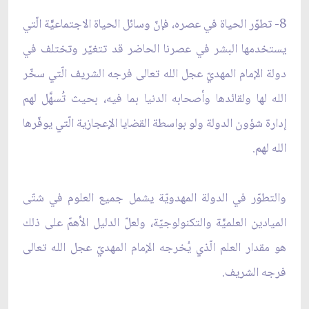
8- تطوّر الحياة في عصره، فإنّ وسائل الحياة الاجتماعيّّة الّتي
يستخدمها البشر في عصرنا الحاضر قد تتغيّر وتختلف في
دولة الإمام المهديّ عجل الله تعالى فرجه الشريف الّتي سخّر
الله لها ولقائدها وأصحابه الدنيا بما فيه، بحيث تُسهَّل لهم
إدارة شؤون الدولة ولو بواسطة القضايا الإعجازية الّتي يوفّرها
الله لهم.
والتطوّر في الدولة المهدويّة يشمل جميع العلوم في شتّى
الميادين العلميّّة والتكنولوجيّة، ولعلّ الدليل الأهمّ على ذلك
هو مقدار العلم الّذي يُخرجه الإمام المهديّ عجل الله تعالى
فرجه الشريف.