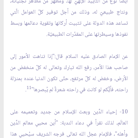
أيضاً نوع من التأييد الإلهيّ لها، ومظهر من مظاهر تجلّياته،
ونتاج طبيعيّ له، وذلك من أجل توفير كلّ العوامل الّتي
تساعد هذه الدولة على تثبيت أركانها وتقوية دعائمها وبسط
نفوذها وسيطرتها على المقدّرات الطبيعيّة.
عن الإمام الصادق عليه السلام قال:"إذا تناهت الأمور إلى
صاحب هذا الأمر، رفع الله تبارك وتعالى له كلّ منخفض من
الأرض، وخفض له كلّ مرتفع، حتّى تكون الدنيا عنده بمنزلة
11
راحته، فأيُّكم لو كانت في راحته شعرةٌ لم يُبصرها"
.
10- إحياء الدِّين وبعث الإسلام من جديد وتعميمه على
العالَم، لذلك نقرأ في دعاء الندبة: "أين محيي معالم الدِّين
وأهله"، فالإمام عجل الله تعالى فرجه الشريف سيُحيي هذا