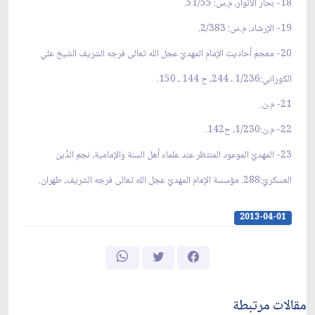
18- بحار الأنوار، م.س: 51/55.
19- الإرشاد، م.س: 2/383.
20- معجم أحاديث الإمام المهديّ عجل الله تعالى فرجه الشريف الشيخ علي
الكوراني:1/236 ـ 244، ح 144 ـ 150.
21- م.ن.
22- م.ن:1/230، ح142.
23- المهديّ الموعود المنتظر عند علماء أهل السنة والإمامية، نجم الدِّين
العسكريّ:288. مؤسسة الإمام المهديّ عجل الله تعالى فرجه الشريف، طهران.
2013-04-01
مقالات مرتبطة