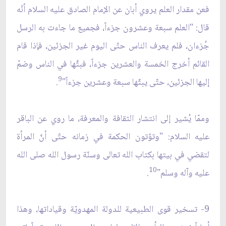
فعن مقدار العلم يروي أبان عن الإمام الصادق عليه السلام أنّه
قال: "العلم سبعة وعشرون جزءاً، فجميع ما جاءت به الرسل
جُزءان، فلم يعرف الناس حتّى اليوم غير الجزئين، فإذا قام
القائم أخرج الخمسة والعشرين جزءاً، فبثَّها في الناس وضمّ
9
إليها الجزئين، حتّى يبثّها سبعة وعشرين جزءاً"
.
وممّا يُشير إلى انتشار الثقافة والمعرفة، ما روي عن الباقر
عليه السلام: "وتؤتون الحكمة في زمانه حتّى أنّ المرأة
لتقضي في بيتها بكتاب الله تعالى وسنّة رسول الله صلى الله
10
عليه وآله وسلم"
.
9- تسخير قوى الطبيعية للدولة المهدويّة وقياداتها، وهذا