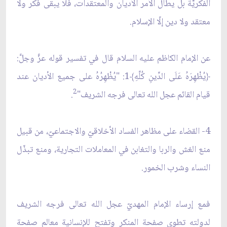
الفكريّّة بل يطال الأمر الأديان والمعتقدات، فلا يبقى فكر ولا
معتقد ولا دين إلّا الإسلام.
عن الإمام الكاظم عليه السلام قال في تفسير قوله عزَّ وجلَّ:
﴿يُظْهِرَهُ عَلَى الدِّينِ كُلِّهِ﴾1: "يُظْهِرُهُ على جميع الأديان عند
2
قيام القائم عجل الله تعالى فرجه الشريف"
.
4- القضاء على مظاهر الفساد الأخلاقيّ والاجتماعيّ، من قبيل
منع الغش والربا والتغابن في المعاملات التجارية، ومنع تبذّل
النساء وشرب الخمور.
فمع إرساء الإمام المهديّ عجل الله تعالى فرجه الشريف
لدولته تطوى صفحة المنكر وتفتح للإنسانية معالم صفحة