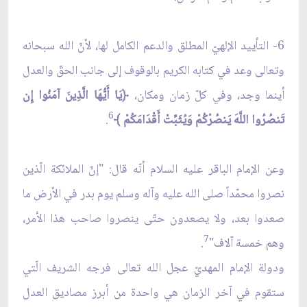
6- التأييد الإلهيّ المطلق والدعم الكامل لها، لأنّ الله سبحانه
وتعالى وعد في كتابه الكريم بالوقوف إلى جانب الحقّ والعدل
أينما وجد، وفي كلّ زمان ومكان،
﴿يَا أَيُّهَا الَّذِينَ آمَنُوا إِن
6
تَنصُرُوا اللَّهَ يَنصُرْكُمْ وَيُثَبِّتْ أَقْدَامَكُمْ ﴾
.
وعن الإمام الباقر عليه السلام أنّه قال: "إنّ الملائكة الّذين
نصروا محمّداً صلى الله عليه وآله وسلم يوم بدر في الأرض ما
صعدوا بعد، ولا يصعدون حتّى ينصروا صاحب هذا الأمر،
7
وهم خمسة آلاف"
.
ودولة الإمام المهديّ عجل الله تعالى فرجه الشريف الّتي
ستقوم في آخر الزمان هي واحدة من أبرز مصاديق العدل