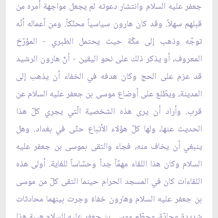
جعفر عليه السلام وانتشار دعوته لم يجعل مواجهة أمره من
قبلهم سهلاً. وقد كان هارون سياسياً محنّكاً. ومن أعماله أنّه
توجّه وذهب إلى مكّة حيث يحتمل الطبري - المؤرّخ
المعروف، أو يذكر ذلك على نحو اليقين - أنّ هارون الرشيد
قد عزم على الحج وكان هدفه في الخفاء أن يذهب إلى
المدينة، ويطّلع على أوضاع موسى بن جعفر عليه السلام عن
قرب. وأراد أن يرى هذه الشخصية الّتي يجري كلّ هذا
الحديث عنها، ولها كلّ هؤلاء الأتباع حتّى في بغداد. وهل
ينبغي أن يخاف منه، فجاء والتقى بموسى بن جعفر عليه
السلام وكان هذا اللقاء مهمّاً جداً وحسّاساً للغاية. أولى هذه
اللقاءات كان في المسجد الحرام حينما التقى كلّ من موسى
بن جعفر عليه السلام وهارون خفاءً وجرت بينهما محادثات
شديدة وحادّة، وحطّم موسى بن جعفر عليه السلام هيبة هذا