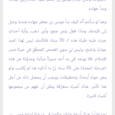
وبدأ جهاده.
وهنا لو سألتم أنّه كيف بدأ موسى بن جعفر جهاده عندما وصل
إلى الإمامة، وماذا فعل، ومن جمع، وأين ذهب، وأيّة أحداثٍ
جرت عليه طيلة هذه الـ 35 سنة، فللأسف ليس لهذا العبد
جوابٌ واضح، وليس لي سوى الغصص كمحقّقٍ في حياة صدر
الإسلام. فلا يوجد في يد أحد سيرةٌ مرتّبة ومدوّنة عن هذه
المرحلة الممتدّة على 35 سنة. إنّ ما أذكره هنا لم يُكتب، ولم
يجرِ حوله أبحاثٌ وتحقيقات، ويجب أن يحصل ذلك من أجل
هذا الأمر. هناك أشياءٌ متفرّقة يمكن أن نفهم من مجموعها
أشياء كثيرة.
إحداها أنّ هناك أربعة خلفاء حكموا في مرحلة إمامة موسى بن