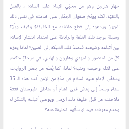
جهاز هارون وهو من محبّي الإمام عليه السلام ، بالعمل
بالتقيّة، لكنّه يوبّخ صفوان الجمّال على خدمته في نفس ذلك
الجهاز ويدعوه إلى قطع علاقته مع الخليفة؟ وكيف وبأيّة
وسيلة يوجد تلك العلقة والرابطة على امتداد انتشار الإسلام
بين أتباعه وشيعته فتمتدّ تلك الشبكة إلى الصين؟ لماذا يعزم
كلّ من المنصور والمهدي وهارون والهادي، في مرحلةٍ حكمه،
على قتله وحبسه ونفيه؟ لماذا، كما يُعلم من بعض الروايات،
يتخفّى الإمام عليه السلام في مدّةٍ من الزمن أثناء هذه الـ 35
سنة، ويلجأ إلى بعض قرى الشام أو مناطق طبرستان فتتمّ
ملاحقته من قبل خليفة ذلك الزمان ويوصي أتباعه بالتنكّر له
وعدم معرفته فيما لو سألهم الخليفة عنه؟