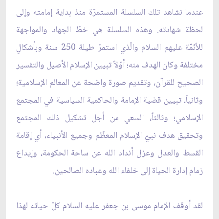
عندما نشاهد تلك السلسلة المستمرّة منذ بداية إمامته وإلى
لحظة شهادته. وهذه السلسلة هي خطّ الجهاد والمواجهة
للأئمّة عليهم السلام والّذي استمرّ طيلة 250 سنة وبأشكالٍ
مختلفة وكان الهدف منه؛ أوّلاً تبيين الإسلام الأصيل والتفسير
الصحيح للقرآن، وتقديم صورة واضحة عن المعالم الإسلامية؛
وثانياً، تبيين قضية الإمامة والحاكمية السياسية في المجتمع
الإسلامي؛ وثالثاً، السعي من أجل تشكيل ذلك المجتمع
وتحقيق هدف نبيّ الإسلام المعظّم وجميع الأنبياء، أي إقامة
القسط والعدل وعزل أنداد الله عن ساحة الحكومة، وإيداع
زمام إدارة الحياة إلى خلفاء الله وعباده الصالحين.
لقد أوقف الإمام موسى بن جعفر عليه السلام كلّ حياته لهذا