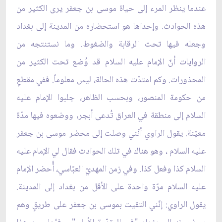
عندما ينظر المرء إلى حياة موسى بن جعفر يرى الكثير من
هذه الحوادث. وإحداها هو استحضاره من المدينة إلى بغداد
وجعله فيها تحت الرقابة والضغوط. وما نستنتجه من
الروايات أنّ الإمام عليه السلام قد وُضع تحت الكثير من
المحذورات. وكم امتدّت هذه الحالة، ليس معلوماً. ففي مقطعٍ
من حكومة المنصور، وبحسب الظاهر، جلبوا الإمام عليه
السلام إلى منطقة في العراق تُدعى أبجر، ووضعوه فيها مدّة
معيّنة. يقول الراوي أنّني وصلت إلى محضر موسى بن جعفر
عليه السلام ، وهو هناك في تلك الحوادث فقال لي الإمام عليه
السلام كذا وفعل كذا. وفي زمن المهديّ العبّاسي، أُحضر الإمام
عليه السلام مرّة واحدة على الأقل من بغداد إلى المدينة.
يقول الراوي: إنّني التقيت بموسى بن جعفر على طريقٍ وهم