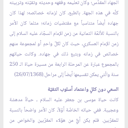
الجهاد المقدّس؛ وكان تعليمه وفقهه وحديثه وتقيّته وتربيته
كلّه في هذه الجهة. بالطبع، كان لزمانه خصائصه؛ لهذا كان
جهاده أيضاً متناسباً مع مقتضيات زمانه؛ مثلما كان الأمر
بالنسبة للأئمّة الثمانية من زمن الإمام السجّاد عليه السلام إلى
زمن الإمام العسكري، حيث كان لكلّ واحدٍ أو لمجموعة منهم
خصائص في زمانه وبتبع ذلك في جهاده. وكانت حياتهم
بالمجموع عبارة عن المرحلة الرابعة من مسيرة حياة الـ 250
سنة والّتي يمكن تقسيمها أيضاً إلى مراحل.(26/07/1368)
السعي دون كللٍ واعتماد أسلوب التقيّة
كانت حياة موسى بن جعفر عليه السلام ، حياةً مدهشة
وعجيبة. ففي حياته الخاصّة أوّلاً، كان الأمر واضحاً بالنسبة
للمقرّبين. فلم يكن أيٌّ من هؤلاء المقرّبين والخواص من