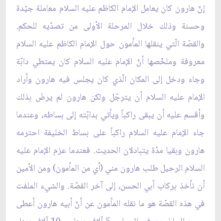
إنّ هارون كان يعامل الإمام الكاظم عليه السلام معاملة جيّدة
وحسنة وذلك خلال المرحلة الأولى من تصدّيه للحكم.
والقصّة الّتي ينقلها المأمون حول الإمام الكاظم عليه السلام
معروفة وملخّصها أنّ الإمام عليه السلام كان يمتطي دابّة
وجاء ودخل إلى المكان الّذي كان يجلس فيه هارون وأراد
الإمام عليه السلام أن يترجّل ولكن هارون لم يرضَ بذلك
وأقسم عليه أن يبقى راكباً ويأتي بدابّته إلى بساطه، وعندما
جاء الإمام عليه السلام راكباً على بساط الخليفة احترمه
هارون وبقيا مدّة يتبادلان الحديث. فعندما عزم الإمام عليه
السلام الرحيل طلب هارون مني (أي من المأمون) ومن الأمين
أن نأخذ بركاب أبي الحسن، إلى آخر القصّة. والشيء الملفت
في هذه القصّة هو ما نقله المأمون عن أنّ أبيه هارون أعطى