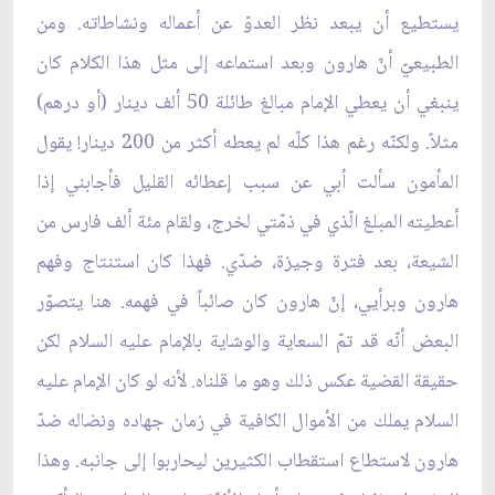
يستطيع أن يبعد نظر العدوّ عن أعماله ونشاطاته. ومن
الطبيعيّ أنّ هارون وبعد استماعه إلى مثل هذا الكلام كان
ينبغي أن يعطي الإمام مبالغ طائلة 50 ألف دينار (أو درهم)
مثلاً. ولكنّه رغم هذا كلّه لم يعطه أكثر من 200 دينار! يقول
المأمون سألت أبي عن سبب إعطائه القليل فأجابني إذا
أعطيته المبلغ الّذي في ذمّتي لخرج، ولقام مئة ألف فارس من
الشيعة، بعد فترة وجيزة، ضدّي. فهذا كان استنتاج وفهم
هارون وبرأيي، إنّ هارون كان صائباً في فهمه. هنا يتصوّر
البعض أنّه قد تمّ السعاية والوشاية بالإمام عليه السلام لكن
حقيقة القضية عكس ذلك وهو ما قلناه. لأنه لو كان الإمام عليه
السلام يملك من الأموال الكافية في زمان جهاده ونضاله ضدّ
هارون لاستطاع استقطاب الكثيرين ليحاربوا إلى جانبه. وهذا