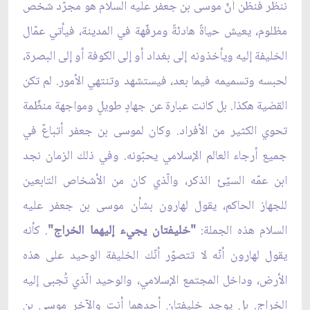
ننظر فنظن أنّ موسى بن جعفر عليه السلام هو مجرّد شخص
مظلوم، يعيش حياةً هادئةً ومرفّهة في المدينة، فيأتي عمّال
الخليفة إليه ويأخذونه إلى بغداد أو إلى الكوفة أو إلى البصرة،
لحبسه وتسميمه فيما بعد، فيستشهد وتنتهي الأمور. لم تكن
القضية هكذا. بل كانت عبارة عن جهادٍ طويلٍ ومواجهة منظّمة
تحوي الكثير من الأفراد. وكان لموسى بن جعفر أتباعٌ في
جميع أرجاء العالم الإسلامي يحبّونه. وفي ذلك الزمان نجد
ابن عمّه السيّئ الذكر، والّذي كان من الأشخاص التابعين
للجهاز الحاكم، يقول لهارون بشأن موسى بن جعفر عليه
السلام هذه الجملة:
"خليفتان يجيء إليهما الخراج"
. كأنه
يقول لهارون أنّه لا تتصوّر أنّك الخليفة الوحيد على هذه
الأرض، وداخل المجتمع الإسلامي، والوحيد الّذي تُجبى إليه
الخراج. بل يوجد خليفتان أحدهما أنت والآخر موسى بن