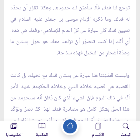
ترجع لنا فدك، فأنا سأعيّن لك حدودها. وهكذا تقرّر أن يحدّد
له فدك. وما ذكره الإمام موسى بن جعفر عليه السلام في
تعيين فدك كان عبارة عن كلّ العالم الإسلامي؛ وفدك هي هذه.
أي أنّك إذا كنت تتصوّر أنّ نزاعنا معك هو حول بستان ما
وعدّة أشجارٍ من النخيل فهذه سذاجة.
وليست قضيّتنا هنا عبارة عن بستان فدك مع نخيله، بل كانت
القضية هي قضية خلافة النبيّ وخلافة الحكومة. غاية الأمر
أنّه في ذلك اليوم فإنّ الشيء الّذي كان يُظنّ أنّه سيحرمنا من
هذا الحقّ بشكل كامل هو مصادرة فدك. لهذا كنّا نصرّ ونؤكّد
على هذه القضية. أمّا اليوم فإنّ الشيء الّذي غصبتنا إيّاه ليس
فدك، الّتي لم يعد لها قيمة. وإنّ ما غصبته هو المجتمع
البحث
الأقسام
المكتبة
الملتيمديا