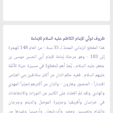
ظروف تولّي الإمام الكاظم عليه السلام للإمامة
هذا المقطع الزماني الممتدّ لـ 35 سنة - من العام 148 للهجرة
إلى 183 - وهو مرحلة إمامة الإمام أبي الحسن موسى بن
جعفر عليه السلام ، يُعدّ أهم (مقطع) في مسيرة حياة الأئمّة
عليهم السلام . ففيه حكم اثنان من أكثر سلاطين بني العبّاس
اقتداراً - المنصور وهارون - واثنان من أكثرهم تجبّراً المهدي
والهادي. ولقد تمّ القضاء على الكثير من الثورات والانتفاضات
في خراسان وأفريقيا وجزيرة الموصل والديلم وجرجان
والشام ونصيبين ومصر وآذربايجان وأرمينيا وغيرها من