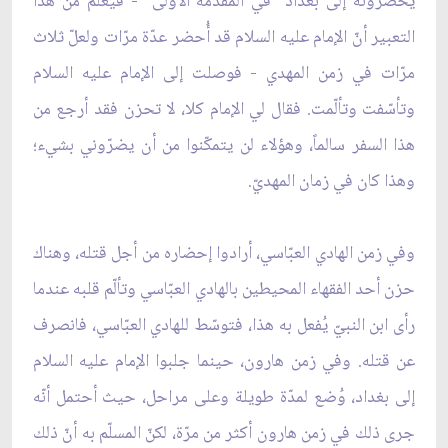
يحضرونه إلى بغداد "في المقدّمة الأولى" - فيُعلم من هذا
التعبير أنّ الإمام عليه السلام قد أُحضر عدّة مرّات ولعلّ ثلاث
مرّات في زمن المهدي - فوصلت إلى الإمام عليه السلام
وتأسّفت وتألّمت. فقال لي الإمام كلا، لا تحزن فقد أرجع من
هذا السفر سالماً، وهؤلاء لن يتمكّنوا من أن يضرّوني بشيء؛
وهذا كان في زمان المهديّ.
وفي زمن الهادي العبّاسي، أرادوا إحضاره من أجل قتله، وهناك
حزن أحد الفقهاء المحيطين بالهادي العبّاسي وتألّم قلبه عندما
رأى ابن النبيّ يُفعل به هذا، فتوسّط للهادي العبّاسي، فانصرف
عن قتله. وفي زمن هارون، حينما جلبوا الإمام عليه السلام
إلى بغداد، وُضع لمدّة طويلة وعلى مراحل، حيث أحتمل أنّه
جرى ذلك في زمن هارون أكثر من مرّة، لكنّ المسلّم به أنّ ذلك