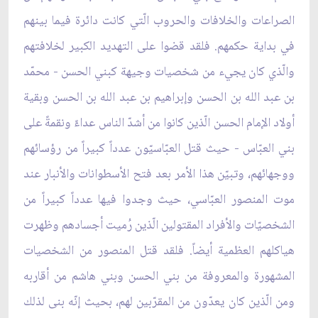
الصراعات والخلافات والحروب الّتي كانت دائرة فيما بينهم
في بداية حكمهم. فلقد قضوا على التهديد الكبير لخلافتهم
والّذي كان يجيء من شخصيات وجيهة كبني الحسن - محمّد
بن عبد الله بن الحسن وإبراهيم بن عبد الله بن الحسن وبقية
أولاد الإمام الحسن الّذين كانوا من أشدّ الناس عداءً ونقمةً على
بني العبّاس - حيث قتل العبّاسيّون عدداً كبيراً من رؤسائهم
ووجهائهم، وتبيّن هذا الأمر بعد فتح الأسطوانات والأنبار عند
موت المنصور العبّاسي، حيث وجدوا فيها عدداً كبيراً من
الشخصيّات والأفراد المقتولين الّذين رُميت أجسادهم وظهرت
هياكلهم العظمية أيضاً. فلقد قتل المنصور من الشخصيات
المشهورة والمعروفة من بني الحسن وبني هاشم من أقاربه
ومن الّذين كان يعدّون من المقرّبين لهم، بحيث إنّه بنى لذلك