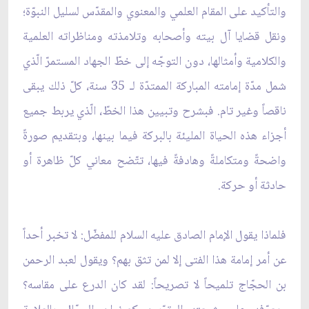
والتأكيد على المقام العلمي والمعنوي والمقدّس لسليل النبوّة؛
ونقل قضايا آل بيته وأصحابه وتلامذته ومناظراته العلمية
والكلامية وأمثالها، دون التوجّه إلى خطّ الجهاد المستمرّ الّذي
شمل مدّة إمامته المباركة الممتدّة لـ 35 سنة، كلّ ذلك يبقى
ناقصاً وغير تام. فبشرح وتبيين هذا الخطّ، الّذي يربط جميع
أجزاء هذه الحياة المليئة بالبركة فيما بينها، وبتقديم صورةً
واضحةً ومتكاملةً وهادفةً فيها، تتّضح معاني كلّ ظاهرة أو
حادثة أو حركة.
فلماذا يقول الإمام الصادق عليه السلام للمفضّل: لا تخبر أحداً
عن أمر إمامة هذا الفتى إلا لمن تثق بهم؟ ويقول لعبد الرحمن
بن الحجّاج تلميحاً لا تصريحاً: لقد كان الدرع على مقاسه؟