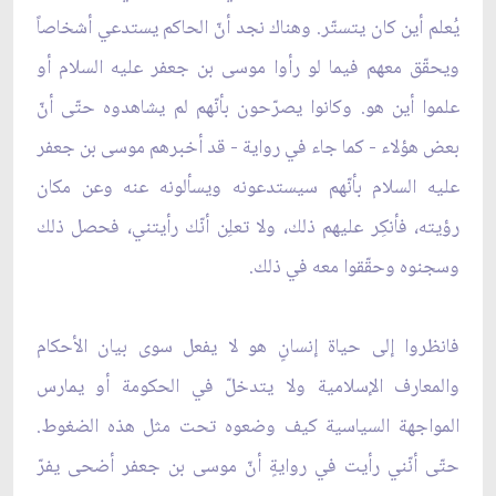
يُعلم أين كان يتستّر. وهناك نجد أنّ الحاكم يستدعي أشخاصاً
ويحقّق معهم فيما لو رأوا موسى بن جعفر عليه السلام أو
علموا أين هو. وكانوا يصرّحون بأنّهم لم يشاهدوه حتّى أنّ
بعض هؤلاء - كما جاء في رواية - قد أخبرهم موسى بن جعفر
عليه السلام بأنّهم سيستدعونه ويسألونه عنه وعن مكان
رؤيته، فأنكِر عليهم ذلك، ولا تعلِن أنّك رأيتني، فحصل ذلك
وسجنوه وحقّقوا معه في ذلك.
فانظروا إلى حياة إنسانٍ هو لا يفعل سوى بيان الأحكام
والمعارف الإسلامية ولا يتدخلّ في الحكومة أو يمارس
المواجهة السياسية كيف وضعوه تحت مثل هذه الضغوط.
حتّى أنّني رأيت في روايةٍ أنّ موسى بن جعفر أضحى يفرّ