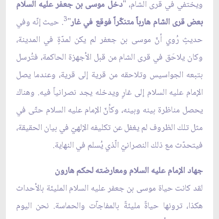
ويختفي في قرى الشام، "
دخل موسى بن جعفر عليه السلام
3
بعض قرى الشام هارباً متنكّراً فوقع في غار
"
. حيث إنّه وفي
حديثٍ رُوي أنّ موسى بن جعفر لم يكن لمدّةٍ في المدينة،
وكان يلاحَق في قرى الشام من قبل الأجهزة الحاكمة، فتُرسل
بتبعه الجواسيس وتلاحقه من قرية إلى قرية، وعندما يصل
الإمام عليه السلام إلى غارٍ ويدخله يجد نصرانياً فيه. وهناك
يحصل مناظرة بينه وبينه، وكأنّ الإمام عليه السلام حتّى في
مثل تلك الظروف لم يغفل عن تكليفه الإلهيّ في بيان الحقيقة،
فيتحدّث مع ذلك النصرانيّ الّذي يُسلم في النهاية.
جهاد الإمام عليه السلام ومعارضته لحكم هارون
لقد كانت حياة موسى بن جعفر عليه السلام المليئة بالأحداث
هكذا، ترونها حياةً مليئةً بالمفاجآت والحماسة. نحن اليوم