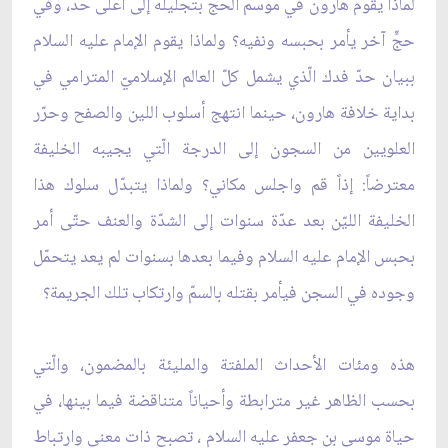
لماذا يقوم هارون في موسم الحجّ بتجليله إلى أعلى حدّ، وفي
حجٍّ آخر يأمر بحبسه ونفيه؟ ولماذا يقوم الإمام عليه السلام
ببيان حدّ فدك الّذي يشمل كلّ العالم الإسلاميّ المترامي في
بداية خلافة هارون، حينما انتهج أسلوب اللين والصفح وحرّر
العلويين من السجون إلى الدرجة الّتي يجيبه الخليفة
معترضاً: إذاً قم واجلس مكاني؟ ولماذا يتبدّل سلوك هذا
الخليفة الليّن بعد عدّة سنوات إلى الشدّة والعنف حتّى أمر
بحبس الإمام عليه السلام وفيما بعدها بسنوات لم يعد يتحمّل
وجوده في السجن فيأمر بقتله بالسمّ وارتكاب تلك الجريمة؟
هذه ومئات الأحداث الملفتة والمليئة بالمضمون، والّتي
بحسب الظاهر غير مترابطة وأحياناً متناقضة فيما بينها، في
حياة موسى بن جعفر عليه السلام ، تصبح ذات معنى وارتباط