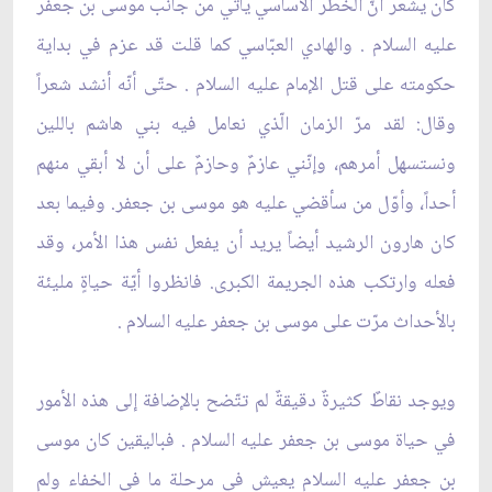
كان يشعر أنّ الخطر الأساسي يأتي من جانب موسى بن جعفر
عليه السلام . والهادي العبّاسي كما قلت قد عزم في بداية
حكومته على قتل الإمام عليه السلام . حتّى أنّه أنشد شعراً
وقال: لقد مرّ الزمان الّذي نعامل فيه بني هاشم باللين
ونستسهل أمرهم، وإنّني عازمٌ وحازمٌ على أن لا أبقي منهم
أحداً، وأوّل من سأقضي عليه هو موسى بن جعفر. وفيما بعد
كان هارون الرشيد أيضاً يريد أن يفعل نفس هذا الأمر، وقد
فعله وارتكب هذه الجريمة الكبرى. فانظروا أيّة حياةٍ مليئة
بالأحداث مرّت على موسى بن جعفر عليه السلام .
ويوجد نقاطٌ كثيرةٌ دقيقةٌ لم تتّضح بالإضافة إلى هذه الأمور
في حياة موسى بن جعفر عليه السلام . فباليقين كان موسى
بن جعفر عليه السلام يعيش في مرحلة ما في الخفاء ولم