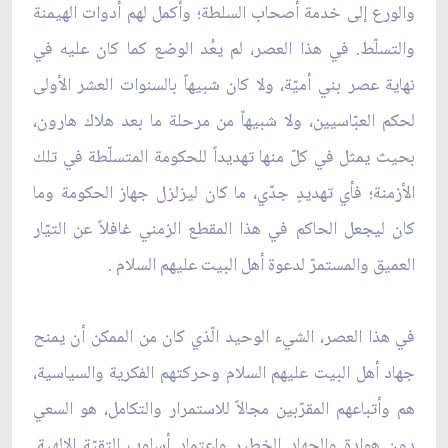
والورع إلى خدمة أصحاب السلطة؛ وأكمل لهم أدوات الهيمنة
والتسلّط. في هذا العصر، لم يعُد الوضع كما كان عليه في
نهاية عصر بني أميّة، ولا كان شبيهاً بالسنوات العشر الأولى
لحكم العبّاسيين، ولا شبيهاً من مرحلة ما بعد هلاك هارون،
بحيث يمثل في كلّ منها تهديداً للحكومة المتسلّطة في تلك
الأزمنة؛ فأي تهديدٍ جدّي، ما كان ليزلزل جهاز الحكومة وما
كان ليجعل الحاكم في هذا المقطع الزمني غافلاً عن التيّار
العميق والمستمرّ لدعوة أهل البيت عليهم السلام .
في هذا العصر، الشيء الوحيد الّذي كان من الممكن أن يمنح
جهاد أهل البيت عليهم السلام وحركتهم الفكرية والسياسية،
هم وأتباعهم المقرّبين مجالاً للاستمرار والتكامل، هو السعي
دون هوادة والجهاد الخطير واعتماد أسلوب التقيّة الإلهية.