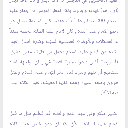
جميع الحاضرين في المجلس 5 آلاف دينار و 10 آلاف دينار
(أو درهم) كهدية وجائزة، ولكن أعطى لموسى بن جعفر عليه
السلام 200 دينار، علماً بأنّه عندما كان الخليفة يسأل عن
وضع الإمام عليه السلام كان الإمام عليه السلام يجيبه مبيّناً
له المشكلات والأوضاع المعيشية السيّئة وكثرة العيال. فهذا
الكلام من الإمام عليه السلام يحمل في طيّاته معنى دقيق،
فأنا وبقيّة الّذين عاشوا تجربة التقيّة في زمان مواجهة الشاه
نستطيع أن نفهم وندرك لماذا ذكر الإمام عليه السلام ولمثل
هارون وضعه السيئ وعدم كفاية المعيشة، فهذا الكلام ليس
فيه تذلّلاً.
الكثير منكم وفي عهد القمع والظلم قد فعلتم مثل ما فعل
الإمام عليه السلام ، لأنّ الإنسان ومن خلال هذا الكلام