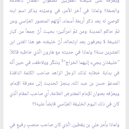
ويعرّفه على شيعته المقرّبين كصفوان الجمّال بالعلامة
والصفة؟ ولماذا في آخر الأمر، في وصيّته يذكر اسم ابنه
كوصيّ له بعد ذكر أربعة أسماء، أوّلهم المنصور العبّاسي ومن
ثمّ حاكم المدينة ومن ثمّ امرأتين؛ بحيث أنّ جمعاً من كبار
الشيعة لا يعرفون بعد ارتحاله، أنّ خليفته هو هذا الفتى ابن
العشرين سنة؟ ولماذا في حديثه مع هارون الّذي خاطبه قائلاً:
1
"خليفتان يجيء إليهما الخراج"
يتنكّر ويلاطف، في حين أنّه
في بداية خطابه لذلك الرجل الزاهد صاحب الكلمة النافذة
المدعوّ حسن بن عبد الله، ينجرّ الحديث إلى معرفة الإمام،
ويعرّفه بعنوان الإمام المفترض الطاعة، أي صاحب المقام الّذي
كان في ذلك اليوم الخليفة العبّاسي قابضاً عليه؟؟
ولماذا يأمر علي بن يقطين، الّذي كان صاحب منصبٍ رفيعٍ في