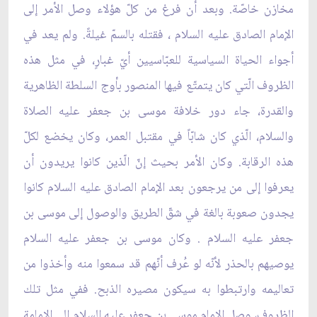
مخازن خاصّة. وبعد أن فرغ من كلّ هؤلاء وصل الأمر إلى
الإمام الصادق عليه السلام ، فقتله بالسمّ غيلةً. ولم يعد في
أجواء الحياة السياسية للعبّاسيين أيّ غبارٍ، في مثل هذه
الظروف الّتي كان يتمتّع فيها المنصور بأوج السلطة الظاهرية
والقدرة، جاء دور خلافة موسى بن جعفر عليه الصلاة
والسلام، الّذي كان شابّاً في مقتبل العمر، وكان يخضع لكلّ
هذه الرقابة. وكان الأمر بحيث إنّ الّذين كانوا يريدون أن
يعرفوا إلى من يرجعون بعد الإمام الصادق عليه السلام كانوا
يجدون صعوبة بالغة في شقّ الطريق والوصول إلى موسى بن
جعفر عليه السلام . وكان موسى بن جعفر عليه السلام
يوصيهم بالحذر لأنّه لو عُرف أنّهم قد سمعوا منه وأخذوا من
تعاليمه وارتبطوا به سيكون مصيره الذبح. ففي مثل تلك
الظروف، وصل الإمام موسى بن جعفر عليه السلام إلى الإمامة