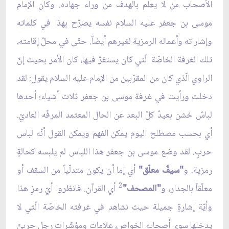
الأصحاب من لا يعلم بالهدف من وراء جهاده. وكان الإمام
موسى بن جعفر عليه السلام نفسه يصرّح بهذا في كلماته
وإشاراته وأعماله الرمزية لغيرهم أيضاً. حتّى في محلّ إقامته،
تلك الغرفة الخاصّة الّتي كان يستقرّ فيها، كان الأمر بحيث إنّ
الراوي الّذي كان من المقرّبين من الإمام عليه السلام يقول: لقد
دخلت ورأيت في غرفة موسى بن جعفر ثلاث أشياء؛ أحدها
لباسٌ خشن بعيدٌ كلّ البعد عن الحال المعتمد المرفّه العاديّ.
أي بحسب مصطلح اليوم يمكن الفهم ويمكن القول أنّه لباس
حربٍ. لقد وضع موسى بن جعفر هذا اللباس لم يلبسه كحالةٍ
رمزية. و
"سيفٌ معلّق"
أي إما أن يكون متدلّياً من السقف أو
2
معلّقاً بالجدار، و
"المصحف"
أي القرآن. فانظروا أيّ رمزٍ هذا
وأيّة إشارةٍ جميلة حيث نشاهد في غرفته الخاصّة الّتي لا
يدخلها سوى أصحابه الخواص، علامات ومؤشّرات رجلٍ حربيٍّ