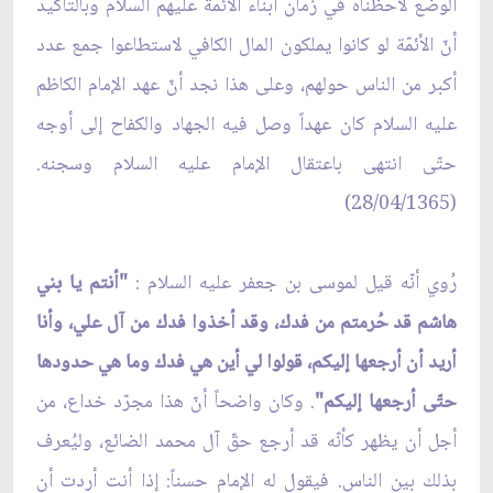
الوضع لاحظناه في زمان أبناء الأئمّة عليهم السلام وبالتأكيد
أنّ الأئمّة لو كانوا يملكون المال الكافي لاستطاعوا جمع عدد
أكبر من الناس حولهم، وعلى هذا نجد أنّ عهد الإمام الكاظم
عليه السلام كان عهداً وصل فيه الجهاد والكفاح إلى أوجه
حتّى انتهى باعتقال الإمام عليه السلام وسجنه.
(28/04/1365)
رُوي أنّه قيل لموسى بن جعفر عليه السلام :
"أنتم يا بني
هاشم قد حُرمتم من فدك، وقد أخذوا فدك من آل علي، وأنا
أريد أن أرجعها إليكم، قولوا لي أين هي فدك وما هي حدودها
حتّى أرجعها إليكم"
. وكان واضحاً أنّ هذا مجرّد خداع، من
أجل أن يظهر كأنّه قد أرجع حقّ آل محمد الضائع، وليُعرف
بذلك بين الناس. فيقول له الإمام حسناً: إذا أنت أردت أن