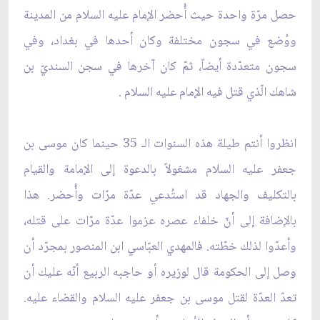
حصل مرّة واحدة حيث أُحضر الإمام عليه السلام من المدينة
ووُضع في سجون مختلفة وكان أحدها في بغداد، وفي
سجون متعدّدة أيضاً، ثمّ كان آخرها في سجن السنديّ بن
شاهك الّذي قتل فيه الإمام عليه السلام .
انظروا أنتم طيلة هذه السنوات الـ 35 حينما كان موسى بن
جعفر عليه السلام مشغولاً بالدعوة إلى الإمامة والقيام
بالتكليف والجهاد قد استُدعي عدّة مرّات وأُحضر. هذا
بالإضافة إلى أنّ خلفاء عصره عزموا عدّة مرّات على قتله،
وأعدّوا لذلك خطّته. فالمهدي العبّاسي ابن المنصور بمجرّد أن
وصل إلى الحكومة قال لوزيره أو حاجبه الربيع أنّه عليك أن
تعدّ العدّة لقتل موسى بن جعفر عليه السلام والقضاء عليه.