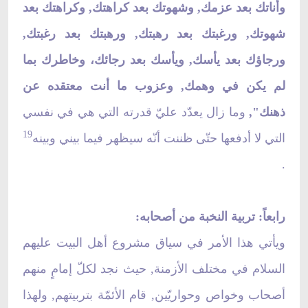
وأناتك بعد عزمك, وشهوتك بعد كراهتك, وكراهتك بعد
شهوتك, ورغبتك بعد رهبتك, ورهبتك بعد رغبتك,
ورجاؤك بعد يأسك, ويأسك بعد رجائك، وخاطرك بما
لم يكن في وهمك, وعزوب ما أنت معتقده عن
ذهنك",
وما زال يعدّد عليّ قدرته التي هي في نفسي
19
التي لا أدفعها حتّى ظننت أنّه سيظهر فيما بيني وبينه
.
رابعاً: تربية النخبة من أصحابه:
ويأتي هذا الأمر في سياق مشروع أهل البيت عليهم
السلام في مختلف الأزمنة, حيث نجد لكلّ إمامٍ منهم
أصحاب وخواص وحواريّين, قام الأئمّة بتربيتهم, ولهذا