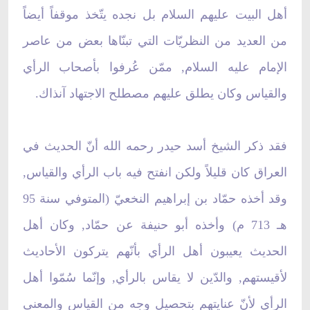
أهل البيت عليهم السلام بل نجده يتّخذ موقفاً أيضاً
من العديد من النظريّات التي تبنّاها بعض من عاصر
الإمام عليه السلام, ممّن عُرفوا بأصحاب الرأي
والقياس وكان يطلق عليهم مصطلح الاجتهاد آنذاك.
فقد ذكر الشيخ أسد حيدر رحمه الله أنّ الحديث في
العراق كان قليلاً ولكن انفتح فيه باب الرأي والقياس,
وقد أخذه حمّاد بن إبراهيم النخعيّ (المتوفي سنة 95
هـ 713 م) وأخذه أبو حنيفة عن حمّاد, وكان أهل
الحديث يعيبون أهل الرأي بأنّهم يتركون الأحاديث
لأقيستهم, والدّين لا يقاس بالرأي, وإنّما سُمّوا أهل
الرأي لأنّ عنايتهم بتحصيل وجه من القياس والمعنى