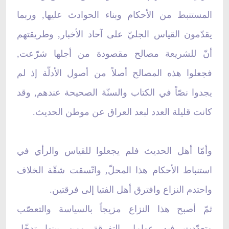
المستنبط من الأحكام وبناء الحوادث عليها, وربما
يقدّمون القياس الجليّ على آحاد الأخبار, وطريقتهم
أنّ للشريعة مصالح مقصودة من أجلها شرّعت,
فجعلوا هذه المصالح أصلاً من أصول الأدلّة إذ لم
يجدوا نصّاً في الكتاب والسنّة الصحيحة عندهم, وقد
كانت قليلة العدد لبعد العراق عن موطن الحديث.
وأمّا أهل الحديث فلم يجعلوا للقياس والرأي في
استنباط الأحكام هذا المحلّ, واتّسقت شقّة الخلاف
واحتدم النزاع وافترق أهل الفتيا إلى فرقتين.
ثمّ أصبح هذا النزاع مزيجاً بالسياسة والتعصّب
وتعدّدت فيه عوامل التفرقة ومن بينها تدخّل