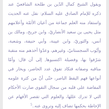
ويقول الشيخ كمال الدّين بن طلحة الشافعيّ عند
ذكره للإمام الصادق عليه السلام: نقل عنه الحديث
واستفاد منه العلم جماعة من أعيان الأئمّة وأعلامهم
مثل يحيى بن سعيد الأنصاريّ، وابن جريح، ومالك بن
أنس، والثوريّ، وابن عيينة، وأبي حنيفة، وشعبة،
وأيّوب السجستانيّ، وغيرهم، وعدّوا أخذهم منه منقبة
شرّفوا بها، وفضيلة اكتسبوها, إلى أن قال: وأمّا
مناقبه وصفاته فتكاد تفوق عدد الحاصر، ويحار في
أنواعها فهم اليقظ الباصر، حتّى أنّ من كثرة علومه
المفاضة على قلبه من سجال التقوى صارت الأحكام
التي لا تدرك عللها، والعلوم التي تقصر الأفهام عن
5
الإحاطة بحكمها تضاف إليه وتروى عنه..