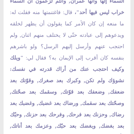
السماء إلهاً وأنّها عمران, وأنتم تزعمون أنّ السماء
خراب ليس فيها أحد"،
قال: فاغتنمتها منه فقلت له:
ما منعه إن كان الأمر كما يقولون أن يظهر لخلقه
ويدعوهم إلى عبادته حتّى لا يختلف منهم اثنان, ولم
احتجب عنهم وأرسل إليهم الرسل؟ ولو باشرهم
بنفسه كان أقرب إلى الإيمان به؟ فقال لي:
"ويلك
وكيف احتجب عنك من أراك قدرته في نفسك:
نشوؤك ولم تكن, وكبرك بعد صغرك, وقوّتك بعد
ضعفك, وضعفك بعد قوّتك, وسقمك بعد صحّتك,
وصحّتك بعد سقمك, ورضاك بعد غضبك, وغضبك بعد
رضاك, وحزنك بعد فرحك, وفرحك بعد حزنك, وحبّك
بعد بغضك, وبغضك بعد حبّك, وعزمك بعد أناتك,