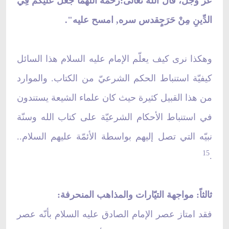
عزَّ وجلَّ، قال الله تعالى:رحمه اللهمَا جَعَلَ عَلَيْكُمْ فِي
الدِّينِ مِنْ حَرَجٍقدس سره, امسح عليه".
وهكذا نرى كيف يعلّم الإمام عليه السلام هذا السائل
كيفيّة استنباط الحكم الشرعيّ من الكتاب. والموارد
من هذا القبيل كثيرة حيث كان علماء الشيعة يستندون
في استنباط الأحكام الشرعيّة على كتاب الله وسنّة
نبيّه التي تصل إليهم بواسطة الأئمّة عليهم السلام..
15
.
ثالثاً: مواجهة التيّارات والمذاهب المنحرفة:
فقد امتاز عصر الإمام الصادق عليه السلام بأنّه عصر