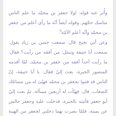
وأُثر عنه قوله: لولا جعفر بن محمّد ما علم الناس
مناسك حجّهم, وقوله أيضاً أنّه ما رأى أعلم من جعفر
9
بن محمّد وأنّه أعلم الأمّة
.
وعن أبي نجيح قال: سمعت حسن بن زياد يقول:
سمعت أبا حنيفة وسئل: من أفقه من رأيت؟ فقال:
ما رأيت أحداً أفقه من جعفر بن محمّد، لمّا أقدمه
المنصور الحيرة، بعث إليّ فقال: يا أبا حنيفة، إنّ
الناس قد فتنوا بجعفر بن محمّد فهيّئ له من مسائلك
الصعاب، قال: فهيّأت له أربعين مسألة، ثمّ بعث إليّ
أبو جعفر فأتيته بالحيرة، فدخلت عليه وجعفر جالس
عن يمينه، فلمّا بصرت بهما دخلني لجعفر من الهيبة