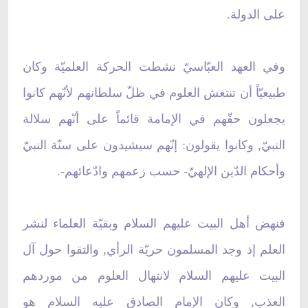
على الدولة.
وفي العهد العبّاسيّ نشطت الحركة العلميّة وكان
طبيعيّاً أن تنتعش العلوم في ظلّ سلطانهم لأنّهم كانوا
يجعلون حقّهم في الإمامة قائماً على أنّهم سلالة
النبيّ, وكانوا يقولون: إنّهم سيشيدون على سنّة النبيّ
وأحكام الدّين الإلهيّ- حسب زعمهم وادّعائهم-.
فنهض أهل البيت عليهم السلام وبقيّة العلماء لنشر
العلم إذ وجد المسلمون حريّة الرأي, والتقوا حول آل
البيت عليهم السلام لانتهال العلوم من موردهم
العذب, وكان الإمام الصادق عليه السلام هو