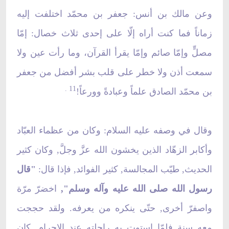
وعن مالك بن أنس: جعفر بن محمّد اختلفت إليه
زماناً فما كنت أراه إلّا على إحدى ثلاث خصال: إمّا
مصلٍّ وإمّا صائم وإمّا يقرأ القرآن، وما رأت عين ولا
سمعت أذن ولا خطر على قلب بشر أفضل من جعفر
.
11
بن محمّد الصادق علماً وعبادةً وورعاً!
وقال في وصفه
عليه السلام: وكان من عظماء العبّاد
وأكابر الزهّاد الذين يخشون الله عزَّ وجلَّ, وكان كثير
الحديث, طيّب المجالسة, كثير الفوائد, فإذا قال:
"قال
رسول الله صلى الله عليه وآله وسلم",
اخضرّ مرّة
واصفرّ أخرى, حتّى ينكره من يعرفه. ولقد حججت
معه سنة فلمّا استوت به راحلته عند الإحرام, كان