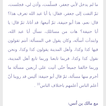
ما لم يدخل لأبي جعفر، فسلّمت، وأذن لي، فجلست،
ثمّ التفت إلى جعفر، فقال: يا أبا عبد الله تعرف هذا؟
قال: نعم، هذا أبو حنيفة، ثمّ أتبعها: قد أتانا، ثمّ قال: يا
أبا حنيفة؟ هات من مسائلك، نسأل أبا عبد الله،
وابتدأت أسأله، وكان يقول في المسألة: أنتم تقولون
فيها كذا وكذا، وأهل المدينة يقولون كذا وكذا، ونحن
نقول كذا وكذا، فربما تابعنا وربما تابع أهل المدينة،
وربما خالفنا جميعاً حتّى أتيت على أربعين مسألة ما
أخرم منها مسألة، ثمّ قال أبو حنيفة: أليس قد روينا أنّ
10
أعلم الناس أعلمهم باختلاف الناس
.
مع مالك بن أنس: