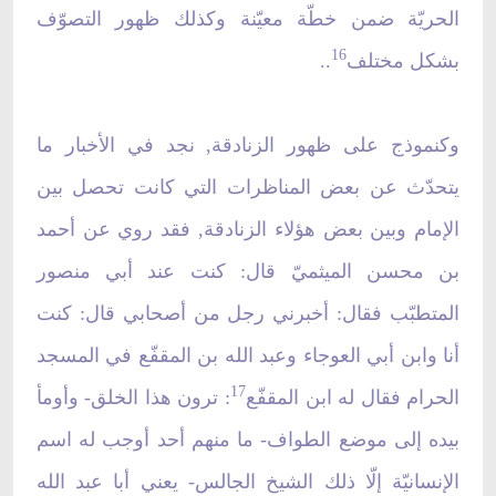
الحريّة ضمن خطّة معيّنة وكذلك ظهور التصوّف
16
بشكل مختلف
..
وكنموذج على ظهور الزنادقة, نجد في الأخبار ما
يتحدّث عن بعض المناظرات التي كانت تحصل بين
الإمام وبين بعض هؤلاء الزنادقة, فقد روي عن أحمد
بن محسن الميثميّ قال: كنت عند أبي منصور
المتطبّب فقال: أخبرني رجل من أصحابي قال: كنت
أنا وابن أبي العوجاء وعبد الله بن المقفّع في المسجد
17
الحرام فقال له ابن المقفّع
: ترون هذا الخلق- وأومأ
بيده إلى موضع الطواف- ما منهم أحد أوجب له اسم
الإنسانيّة إلّا ذلك الشيخ الجالس- يعني أبا عبد الله