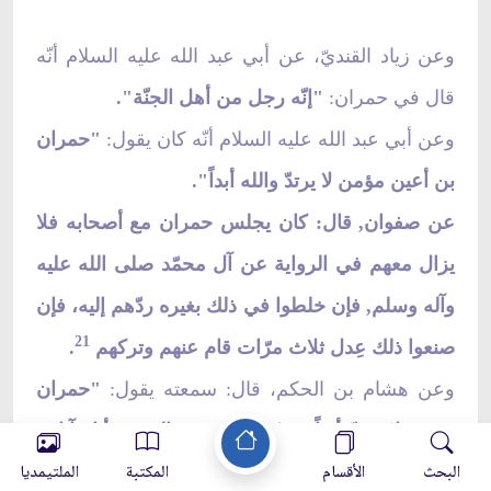
وعن زياد القنديّ، عن أبي عبد الله عليه السلام أنّه
قال في حمران:
"إنّه رجل من أهل الجنّة".
وعن أبي عبد الله عليه السلام أنّه كان يقول:
"حمران
بن أعين مؤمن لا يرتدّ والله أبداً".
عن صفوان, قال: كان يجلس حمران مع أصحابه فلا
يزال معهم في الرواية عن آل محمّد صلى الله عليه
وآله وسلم, فإن خلطوا في ذلك بغيره ردّهم إليه، فإن
21
صنعوا ذلك عِدل ثلاث مرّات قام عنهم وتركهم
.
وعن هشام بن الحكم، قال: سمعته يقول:
"حمران
مؤمن لا يرتدّ أبداً"، ثمّ قال: "نِعم الشفيع أنا وآبائي
البحث
الأقسام
المكتبة
الملتيمديا
لحمران بن أعين يوم القيامة، نأخذ بيده ولا نزايله