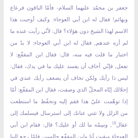
جعفر بن محمّد عليهما السلام- فأمّا الباقون فرعاع
وبهائم! فقال له ابن أبي العوجاء: وكيف أوجبت هذا
الاسم لهذا الشيخ دون هؤلاء؟ قال: لأنّي رأيت عنده ما
لم أره عندهم, فقال له ابن أبي العوجاء: لا بدّ من
اختبار ما قلت فيه منه، قال: فقال ابن المقفّع: لا
تفعل, فإنّي أخاف أن يفسد عليك ما في يدك، فقال:
ليس ذا رأيك ولكن تخاف أن يضعف رأيك عندي في
إحلالك إيّاه المحلّ الذي وصفت، فقال ابن المقفّع: أمّا
إذا توهّمت عليّ هذا فقم إليه وتحفّظ ما استطعت
من الزلل ولا تثني عنانك إلى استرسال فيسلمك إلى
18
عقال
, وسِمْه ما لك أو عليك؟ قال: فقام ابن أبي
العوجاء وبقيت أنا وابن المقفّع جالسين فلمّا رجع إلينا