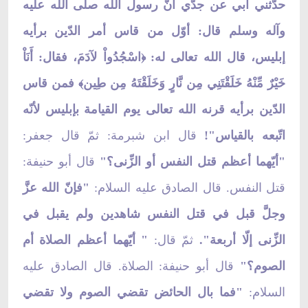
حدّثني أبي عن جدّي أنّ رسول الله صلى الله عليه
وآله وسلم قال: أوّل من قاس أمر الدّين برأيه
إبليس، قال الله تعالى له:
اسْجُدُواْ لآدَمَ، فقال: أَنَاْ
﴿
خَيْرٌ مِّنْهُ خَلَقْتَنِي مِن نَّارٍ وَخَلَقْتَهُ مِن طِين
فمن قاس
﴾
الدّين برأيه قرنه الله تعالى يوم القيامة بإبليس لأنّه
اتّبعه بالقياس"!
قال ابن شبرمة: ثمّ قال جعفر:
"أيّهما أعظم قتل النفس أو الزِّنى؟"
قال أبو حنيفة:
قتل النفس. قال الصادق عليه السلام:
"فإنّ الله عزَّ
وجلَّ قبل في قتل النفس شاهدين ولم يقبل في
الزِّنى إلّا أربعة".
ثمّ قال:
" أيّهما أعظم الصلاة أم
الصوم؟"
قال أبو حنيفة: الصلاة. قال الصادق عليه
السلام:
"فما بال الحائض تقضي الصوم ولا تقضي