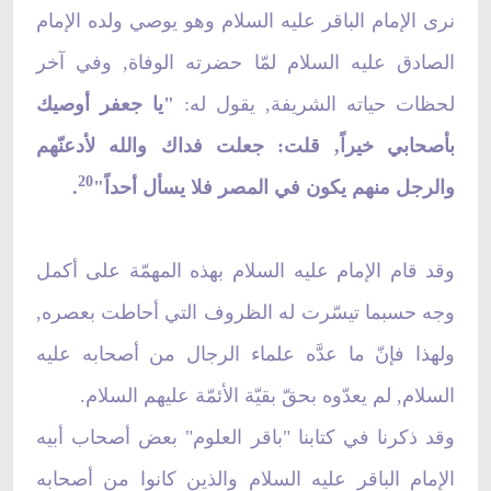
نرى الإمام الباقر عليه السلام وهو يوصي ولده الإمام
الصادق عليه السلام لمّا حضرته الوفاة, وفي آخر
لحظات حياته الشريفة, يقول له:
"يا جعفر أوصيك
بأصحابي خيراً, قلت: جعلت فداك والله لأدعنّهم
20
والرجل منهم يكون في المصر فلا يسأل أحداً"
.
وقد قام الإمام عليه السلام بهذه المهمّة على أكمل
وجه حسبما تيسّرت له الظروف التي أحاطت بعصره,
ولهذا فإنّ ما عدَّه علماء الرجال من أصحابه عليه
السلام, لم يعدّوه بحقّ بقيّة الأئمّة عليهم السلام.
وقد ذكرنا في كتابنا "باقر العلوم" بعض أصحاب أبيه
الإمام الباقر عليه السلام والذين كانوا من أصحابه