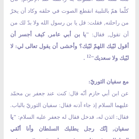
كلّما همّ بالتلبية انقطع الصوت في حلقه وكاد أن يخرّ
من راحلته, فقلت: قل يا بن رسول الله ولا بدّ لك من
أن تقول, فقال:
"يا بن أبي عامر, كيف أجسر أن
أقول لبّيك اللهمّ لبّيك؟ وأخشى أن يقول تعالى لي: لا
12
لبّيك ولا سعديك"
.
مع سفيان الثوريّ:
عن ابن أبي حازم أنّه قال: كنت عند جعفر بن محمّد
عليهما السلام إذ جاء آذنه فقال: سفيان الثوريّ بالباب.
فقال: ائذن له، فدخل فقال له جعفر عليه السلام:
"يا
سفيان, إنّك رجل يطلبك السلطان وأنا أتّقي