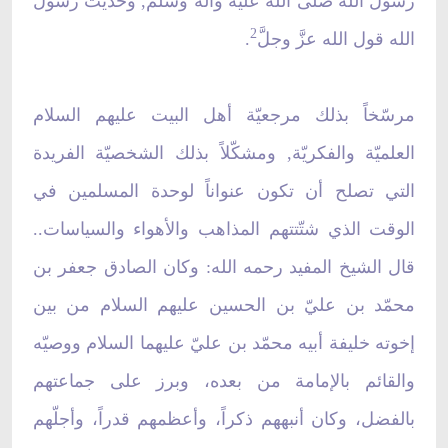
رسول الله صلى الله عليه وآله وسلم, وحديث رسول
2
الله قول الله عزَّ وجلَّ
.
مرسّخاً بذلك مرجعيّة أهل البيت عليهم السلام
العلميّة والفكريّة, ومشكّلاً بذلك الشخصيّة الفريدة
التي تصلح أن تكون عنواناً لوحدة المسلمين في
الوقت الذي شتّتتهم المذاهب والأهواء والسياسات..
قال الشيخ المفيد رحمه الله: وكان الصادق جعفر بن
محمّد بن عليّ بن الحسين عليهم السلام من بين
إخوته خليفة أبيه محمّد بن عليّ عليهما السلام ووصيّه
والقائم بالإمامة من بعده، وبرز على جماعتهم
بالفضل، وكان أنبههم ذكراً، وأعظمهم قدراً، وأجلّهم