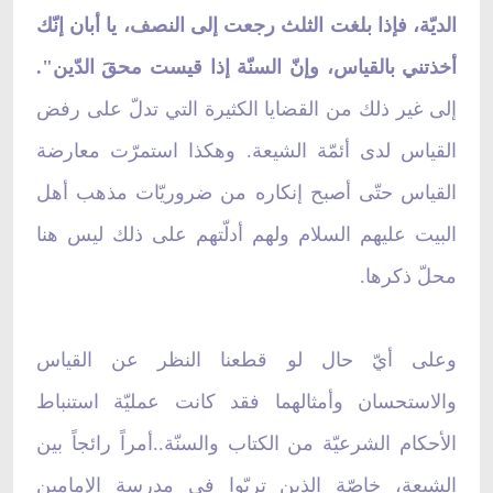
الديّة، فإذا بلغت الثلث رجعت إلى النصف، يا أبان إنّك
أخذتني بالقياس، وإنّ السنّة إذا قيست محقَ الدّين".
إلى غير ذلك من القضايا الكثيرة التي تدلّ على رفض
القياس لدى أئمّة الشيعة. وهكذا استمرّت معارضة
القياس حتّى أصبح إنكاره من ضروريّات مذهب أهل
البيت عليهم السلام ولهم أدلّتهم على ذلك ليس هنا
محلّ ذكرها.
وعلى أيّ حال لو قطعنا النظر عن القياس
والاستحسان وأمثالهما فقد كانت عمليّة استنباط
الأحكام الشرعيّة من الكتاب والسنّة..أمراً رائجاً بين
الشيعة، خاصّة الذين تربّوا في مدرسة الإمامين