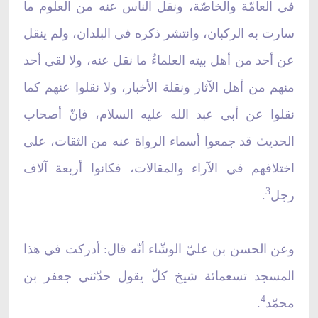
في العامّة والخاصّة، ونقل الناس عنه من العلوم ما
سارت به الركبان، وانتشر ذكره في البلدان، ولم ينقل
عن أحد من أهل بيته العلماءُ ما نقل عنه، ولا لقي أحد
منهم من أهل الآثار ونقلة الأخبار، ولا نقلوا عنهم كما
نقلوا عن أبي عبد الله عليه السلام، فإنّ أصحاب
الحديث قد جمعوا أسماء الرواة عنه من الثقات، على
اختلافهم في الآراء والمقالات، فكانوا أربعة آلاف
3
رجل
.
وعن الحسن بن عليّ الوشّاء أنّه قال: أدركت في هذا
المسجد تسعمائة شيخ كلّ يقول حدّثني جعفر بن
4
محمّد
.