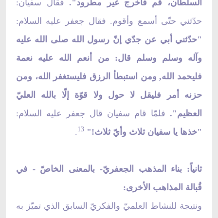
السلطان، قم فاخرج غير مطرود".
فقال سفيان:
حدّثني حتّى أسمع وأقوم. فقال جعفر عليه السلام:
"حدّثني أبي عن جدّي إنّ رسول الله صلى الله عليه
وآله وسلم وسلم قال: من أنعم الله عليه نعمة
فليحمد الله, ومن استبطأ الرزق فليستغفر الله، ومن
حزنه أمر فليقل لا حول ولا قوّة إلّا بالله العليّ
العظيم".
فلمّا قام سفيان قال جعفر عليه السلام:
13
"خذها يا سفيان ثلاث وأيّ ثلاث!"
.
ثانياً: بناء المذهب الجعفريّ- بالمعنى الخاصّ - في
قُبالة المذاهب الأخرى:
ونتيجة للنشاط العلميّ والفكريّ السابق الذي تميّز به