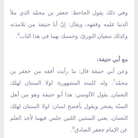
وفي ذلك يقول الجاحظ: جعفر بن محمّد الذي ملأ
الدنيا علمه وفقهه، ويقال: إنّ أبا حنيفة من تلامذته
6
وكذلك سفيان الثوريّ، وحسبك بهما في هذا الباب
.
مع أبي حنيفة:
وعن أبي حنيفة قال: ما رأيت أفقه من جعفر بن
7
محمّد
. وله كلمته المشهورة: لولا السنتان لهلك
النعمان, يقول الآلوسي: هذا أبو حنيفة وهو من أهل
السنّة يفتخر ويقول بأفصح لسان: لولا السنتان لهلك
النعمان، يعني السنتين اللتين جلس فيهما لأخذ العلم
8
عن الإمام جعفر الصادق
.