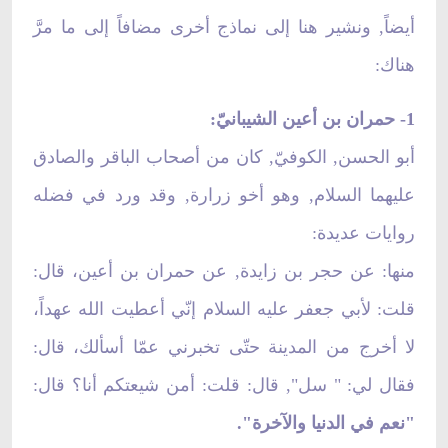
أيضاً, ونشير هنا إلى نماذج أخرى مضافاً إلى ما مرَّ
هناك:
1- حمران بن أعين الشيبانيّ:
أبو الحسن, الكوفيّ, كان من أصحاب الباقر والصادق
عليهما السلام, وهو أخو زرارة, وقد ورد في فضله
روايات عديدة:
منها: عن حجر بن زايدة, عن حمران بن أعين، قال:
قلت: لأبي جعفر عليه السلام إنّي أعطيت الله عهداً،
لا أخرج من المدينة حتّى تخبرني عمّا أسألك، قال:
فقال لي: " سل", قال: قلت: أمن شيعتكم أنا؟ قال:
"نعم في الدنيا والآخرة".