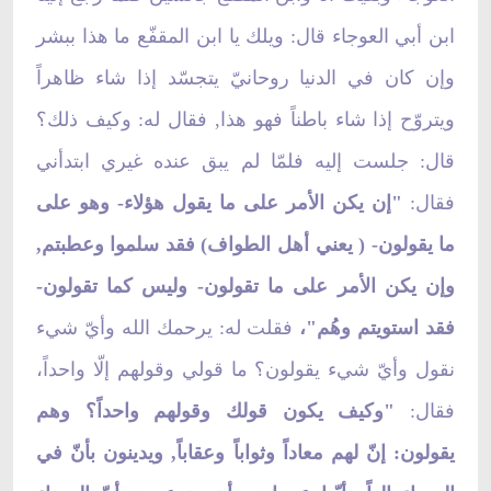
ابن أبي العوجاء قال: ويلك يا ابن المقفّع ما هذا ببشر
وإن كان في الدنيا روحانيّ يتجسّد إذا شاء ظاهراً
ويتروّح إذا شاء باطناً فهو هذا, فقال له: وكيف ذلك؟
قال: جلست إليه فلمّا لم يبق عنده غيري ابتدأني
فقال:
"إن يكن الأمر على ما يقول هؤلاء- وهو على
ما يقولون- ( يعني أهل الطواف) فقد سلموا وعطبتم,
وإن يكن الأمر على ما تقولون- وليس كما تقولون-
فقد استويتم وهُم"،
فقلت له: يرحمك الله وأيّ شيء
نقول وأيّ شيء يقولون؟ ما قولي وقولهم إلّا واحداً،
فقال:
"وكيف يكون قولك وقولهم واحداً؟ وهم
يقولون: إنّ لهم معاداً وثواباً وعقاباً, ويدينون بأنّ في