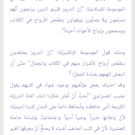
الموسوعة الإسلاميّة: "إنّ الدروز قليلو الدين، يزعمون أنّهم
مسلمون ولا يصلّون، ويقولون بتقمّص الأرواح في الكلاب،
ويسمحون بزواج الأخوات أحياناً".
ومثله قول الموسوعة الإنكليزيّة: "إنّ الدروز يعتقدون
بتقمّص أرواح الأشرار منهم في الكلاب والجمال" حتّى أنّ
2
البعض اتهمهم بعبادة العجل!
وقد اعترف بعض مؤلّفيهم بوجود شواذ في كتبهم يقول
نجيب العسراوي: "نُحبُّ أنْ نُعلن شكرنا لتلك الفئة الدرزيّة
الكريمة الّتي حافظت وتُحافظ دائماً على كتمان كتبنا الدينيّة؛
لأنّ بإعلانها ضرراً وعيباً أدبيّاً واجتماعيّاً، وإساءة شاملة
للعشيرة. لأنّ في كتب المذهب أشياء لا يصحُّ أنْ يعرفها الغير