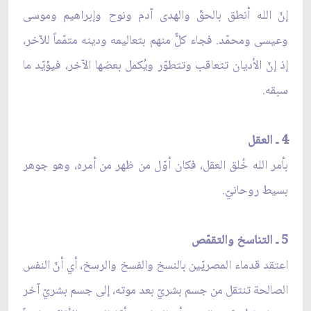
إنّ الله أنطق بالحقّ والهدى آدم ونوح وإبراهيم وموسى
وعيسى ومحمّد. فجاء كلٌّ منهم بتعاليمه ودينه متمّماً للآخر،
إذ إنّ الأديان تتعاقب وتتطوّر ويُكمل بعضها الآخر، فيؤيّد ما
سبقه.
4 ـ العقل
بأمر الله خُلق العقل، فكان أوّل من ظهر من أمره، وهو جوهر
بسيط روحانيّ.
5 ـ التناسخ والتقمّص
اعتقد قدماء المصريّين بالنسخ والفسخ والرسخ، أي أنّ النفس
الصالحة تنتقل من جسم بشريّ بعد موته، إلى جسم بشريّ آخر