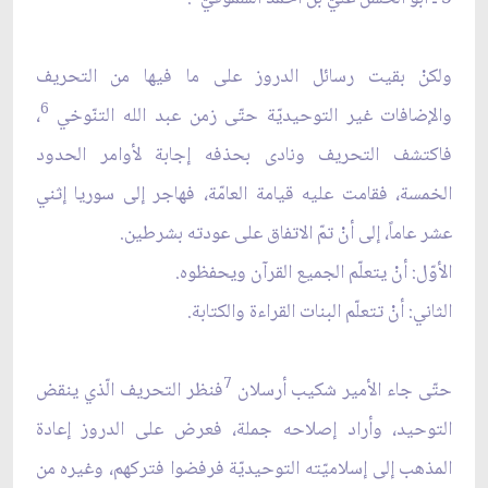
ولكنْ بقيت رسائل الدروز على ما فيها من التحريف
6
والإضافات غير التوحيديّة حتّى زمن عبد الله التنّوخي
،
فاكتشف التحريف ونادى بحذفه إجابة لأوامر الحدود
الخمسة، فقامت عليه قيامة العامّة، فهاجر إلى سوريا إثني
عشر عاماً، إلى أنْ تمّ الاتفاق على عودته بشرطين.
الأوّل: أنْ يتعلّم الجميع القرآن ويحفظوه.
الثاني: أنْ تتعلّم البنات القراءة والكتابة.
7
حتّى جاء الأمير شكيب أرسلان
فنظر التحريف الّذي ينقض
التوحيد، وأراد إصلاحه جملة، فعرض على الدروز إعادة
المذهب إلى إسلاميّته التوحيديّة فرفضوا فتركهم، وغيره من