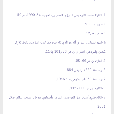
1-انظر:المذهب التوحيدي الدرزي، العسراوي، نجيب، ط3، 1990، ص59.
2-م.ن، ص 8 ـ 9.
3-م. س، ص12
4-يُتهم نشتكين الدرزي أنّه هو الّذي قام بتحريف كتب المذهب، بالإضافة إلى
سُكين والبرذعي، انظر: م. ن، ص 76 و101 و114.
5-انظر:م.ن، ص66 ـ 68.
6-ولد سنة 820هـ وتوفي 884.
7-ولد سنة 1869م ـ وتوفي سنة 1946.
8-انظر:م. ن، ص 111- 112.
9-انظر:طليع، أمين، أصل الموحدين الدروز وأصولهم، معرض الشوف الدائم، ط3،
2001.