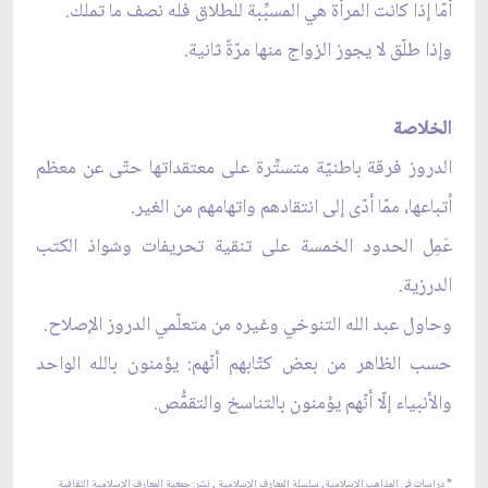
أمّا إذا كانت المرأة هي المسبِّبة للطلاق فله نصف ما تملك.
وإذا طلّق لا يجوز الزواج منها مرّةً ثانية.
الخلاصة
الدروز فرقة باطنيّة متستِّرة على معتقداتها حتّى عن معظم
أتباعها، ممّا أدّى إلى انتقادهم واتهامهم من الغير.
عَمِل الحدود الخمسة على تنقية تحريفات وشواذ الكتب
الدرزية.
وحاول عبد الله التنوخي وغيره من متعلّمي الدروز الإصلاح.
حسب الظاهر من بعض كتّابهم أنّهم: يؤمنون بالله الواحد
والأنبياء إلّا أنّهم يؤمنون بالتناسخ والتقمُّص.
*
دراسات في المذاهب الإسلامية, سلسلة المعارف الإسلامية ,
نشر: جمعية المعارف الإسلامية الثقافية