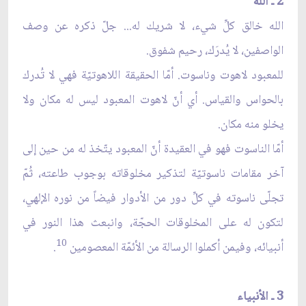
2 ـ الله
الله خالق كلِّ شيء، لا شريك له... جلّ ذكره عن وصف
الواصفين، لا يُدرَك، رحيم شفوق.
للمعبود لاهوت وناسوت. أمّا الحقيقة اللاهوتيّة فهي لا تُدرك
بالحواس والقياس. أي أنّ لاهوت المعبود ليس له مكان ولا
يخلو منه مكان.
أمّا الناسوت فهو في العقيدة أنّ المعبود يتّخذ له من حين إلى
آخر مقامات ناسوتيّة لتذكير مخلوقاته بوجوب طاعته، ثُمّ
تجلّى ناسوته في كلِّ دور من الأدوار فيضاً من نوره الإلهي،
لتكون له على المخلوقات الحجّة، وانبعث هذا النور في
10
أنبيائه، وفيمن أكملوا الرسالة من الأئمّة المعصومين
.
3 ـ الأنبياء