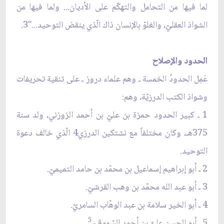
لما فيها من التحامل والتهكّم على الأديان... ولما فيها من
الشواذ العقليّ، والغلوّ بالإنسان ذاك الّذي ينقض التوحيد..."3.
الحدود والإصلاح
عَمِل الحدودُ الخمسة ـ وهم علماء دروز ـ على تنقية تحريفات
وشواذ الكتب الدرزيّة، وهم:
1 ـ كبير الحدود حمزة بن عليّ بن أحمد الزوزني، ولد سنة
375هـ، وكان مختلفاً مع نشتكين الدرزي4 الّذي خالف دعوة
التوحيد.
2 ـ أبو إبراهيم إسماعيل بن محمّد بن حامد التميميّ.
3 ـ أبو عبد الله محمّد بن وهب القرشيّ.
4 ـ أبو الخير سلامة بن عبد الوهّاب السامريّ.
5
5 ـ أبو الحسن عليّّ بن أحمد السّموقيّ
.