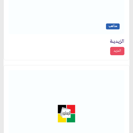
مذاهب
الزيديـّة
المزيد