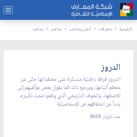
الرئيسية
متفرقات
أديان ومذاهب
مذاهب
مذاهب
الدروز
الدروز فرقة باطنيّة متستّرة على معتقداتها حتّى عن
معظم أتباعها، ويرجع ذلك كما يقول بعض مؤلِّفيهم إلى
الاضطهاد والخوف التاريخي الّذي وقعوا تحت تأثيره،
بدءاً من انشقاقهم عن الإسماعيليّة
عدد الزوار: 8668