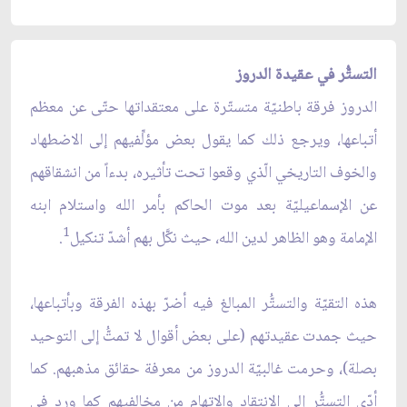
التستُّر في عقيدة الدروز
الدروز فرقة باطنيّة متستّرة على معتقداتها حتّى عن معظم
أتباعها، ويرجع ذلك كما يقول بعض مؤلِّفيهم إلى الاضطهاد
والخوف التاريخي الّذي وقعوا تحت تأثيره، بدءاً من انشقاقهم
عن الإسماعيليّة بعد موت الحاكم بأمر الله واستلام ابنه
1
الإمامة وهو الظاهر لدين الله، حيث نكَّل بهم أشدّ تنكيل
.
هذه التقيّة والتستُّر المبالغ فيه أضرّ بهذه الفرقة وبأتباعها،
حيث جمدت عقيدتهم (على بعض أقوال لا تمتُّ إلى التوحيد
بصلة)، وحرمت غالبيّة الدروز من معرفة حقائق مذهبهم. كما
أدّى التستُّر إلى الانتقاد والاتهام من مخالفيهم كما ورد في