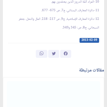
10-المراد أئمّة الدروز الّذين يعتقدون بهم.
11-دائرة المعارف، البستاني، ج7، ص 675- 677.
12-دائرة المعارف الإسلامية، ج9، ص 217- 218. الملل والنحل، جعفر
السبحاني، ج‏8، ص: 345 و349.
2013-02-09
مقالات مرتبطة