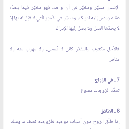
الإنسان مسيَّر ومخيَّر في آن واحد، فهو مخيَّر فيما يحدّه
عقله ويصل إليه ادراكه، ومسيَّر في الأمور الّتي لا قِبَل له بها إذ
لا يحدّها العقل ولا يصل إليها الإدراك.
فالأجل مكتوب والمقدّر كائن لا يُمحى، ولا مهرب منه ولا
مناص.
7 ـ في الزواج
تعدُّد الزوجات ممنوع.
8 ـ الطلاق
إذا طلّق الزوج دون أسباب موجبة فلزوجته نصف ما يملك،