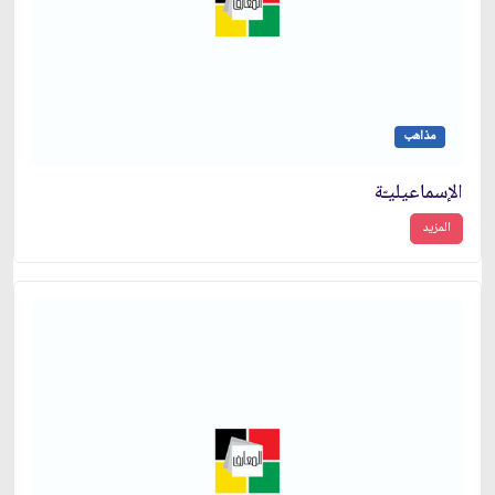
مذاهب
الإسماعيليـّة
المزيد