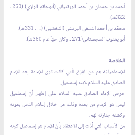
أحمد بن حمدان بن أحمد الورثنياني (أبوحاتم الرازي) (260 ـ
322هـ).
محمّد بن أحمد النسفي البردغي (النخشبي) (... ـ 331هـ).
أبو يعقوب السجستاني(271 ـ وكان حيّاً عام 360هـ).
الخلاصة
الإسماعيليّة هم من الفِرَق الّتي كانت ترى الإمامة بعد الإمام
الصادق عليه السلام لابنه إسماعيل.
حرِص الإمام الصادق عليه السلام على إظهار أنّ إسماعيل
ليس هو الإمام من بعده وذلك من خلال إعلام الناس بموته
وكشفه جنازته لهم.
من الأسباب الّتي أدّت إلى الاعتقاد بأنّ الإمام هو إسماعيل كونه