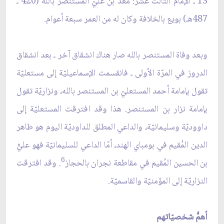
13 ـ الإمام الثالث عشر: معد بن عليّ المستنصر بالله (420 ـ
487هـ) بويع بالخلافة وكان له من العمر سبعة أعوام.
وبعد وفاة المستنصر بالله صار هناك انشقاق آخر ـ بعد انشقاق
الدروز في المرّة الأولى ـ فانقسمت الإسماعيليّة إلى مستعليّة
تقول بإمامة أحمد المستعليّ بن المستنصر بالله، ونزاريّة تقول
بإمامة نزار بن المستنصر. هذا وقد افترقت المستعليّة إلى
داووديّة وسليمانيّة، والداعي المطلق للداوديّة اليوم هو طاهر
الدين المُقيم في بومباي الهند، أمّا الداعي للسليمانيّة فهو عليّّ
6
بن الحسين المُقيم في مقاطعة نجران بالحجاز
. وقد افترقت
النزاريّة إلى المؤمنيّة والقاسميّة.
أهمُّ شخصيّاتهم