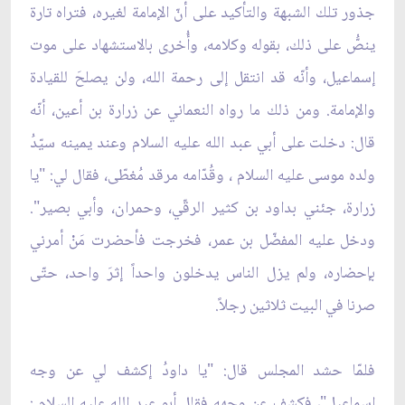
جذور تلك الشبهة والتأكيد على أنّ الإمامة لغيره، فتراه تارة
ينصُّ على ذلك، بقوله وكلامه، وأُخرى بالاستشهاد على موت
إسماعيل، وأنّه قد انتقل إلى رحمة الله، ولن يصلحَ للقيادة
والإمامة. ومن ذلك ما رواه النعماني عن زرارة بن أعين، أنّه
قال: دخلت على أبي عبد الله عليه السلام وعند يمينه سيّدُ
ولده موسى عليه السلام ، وقُدّامه مرقد مُغطّى، فقال لي: "يا
زرارة، جئني بداود بن كثير الرقّي، وحمران، وأبي بصير".
ودخل عليه المفضّل بن عمر، فخرجت فأحضرت مَنْ أمرني
بإحضاره، ولم يزل الناس يدخلون واحداً إثرَ واحد، حتّى
صرنا في البيت ثلاثين رجلاً.
فلمّا حشد المجلس قال: "يا داودُ إكشف لي عن وجه
إسماعيل"، فكشف عن وجهه فقال أبو عبد الله عليه السلام :