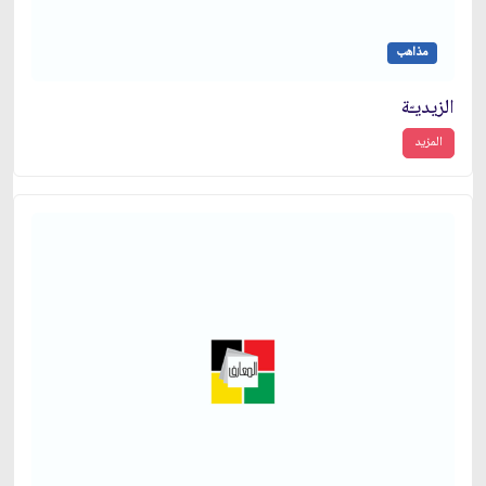
مذاهب
الزيديـّة
المزيد