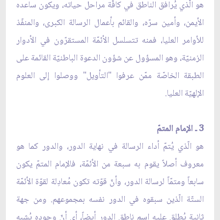
هو الّذي يُرافق الناطق في كافّة مراحل حياته، ويكون ساعده
الأيمن، وأمين سرّه، والقائم بأعمال الرسالة الكبرى، والمنفّذ
للأوامر العليا، فمنه تتسلسل الأئمّة المستقرّون في الأدوار
الزمنيّة، وهو المسؤول عن شؤون الدعوة الباطنيّة القائمة على
الطبقة الخاصّة ممّن عرفوا "التأويل" ووصلوا إلى العلوم
الإلهيّة العليا.
3 ـ الإمام المتمّ
هو الّذي يُتمّ أداء الرسالة في نهاية الدور، والدور كما هو
معروف أصلاً يقوم به سبعة من الأئمّة، فالإمام المتمّ يكون
سابعاً ومتمّاً لرسالة الدور، وأنّ قوّته تكون مُعادِلة لقوّة الأئمّة
الستّة الّذين سبقوه في الدور نفسه بمجموعهم. ومن جهة
ثانية يُطلق عليه اسم ناطق الدور أيضاً، أي أنّ وجوده يُشبه