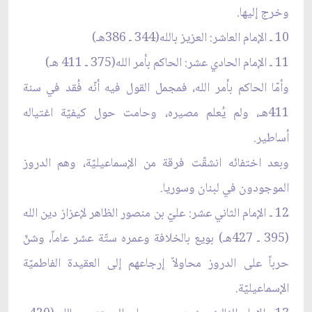
وخرج إليها.
10 ـ الإمام العاشر: العزيز بالله(344 ـ 386هـ)
11 ـ الإمام الحادي عشر: الحاكم بأمر الله(375 ـ 411 هـ)
وأمّا الحاكم بأمر الله، فمجمل القول فيه أنّه فُقد في سنة
411هـ، ولم يُعلم مصيره، وحامت حول كيفيّة اغتياله
أساطير.
وبعد اختفائه انشقّت فرقة من الإسماعيليّة، وهم الدروز
الموجودون في لبنان وسوريا.
12 ـ الإمام الثاني عشر: عليّ بن منصور الظاهر لإعزاز دين الله
(395 ـ 427هـ) بويع بالخلافة وعمره ستّة عشر عاماً، وشنّ
حرباً على الدروز محاولاً إرجاعهم إلى العقيدة الفاطميّة
الإسماعيليّة.