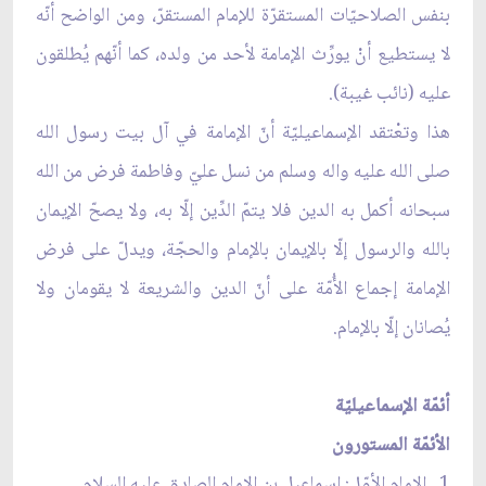
بنفس الصلاحيّات المستقرّة للإمام المستقرّ، ومن الواضح أنّه
لا يستطيع أنْ يورِّث الإمامة لأحد من ولده، كما أنّهم يُطلقون
عليه (نائب غيبة).
هذا وتعْتقد الإسماعيليّة أنّ الإمامة في آل بيت رسول الله
صلى الله عليه واله وسلم من نسل عليّ وفاطمة فرض من الله
سبحانه أكمل به الدين فلا يتمّ الدِّين إلّا به، ولا يصحّ الإيمان
بالله والرسول إلّا بالإيمان بالإمام والحجّة، ويدلّ على فرض
الإمامة إجماع الأُمّة على أنّ الدين والشريعة لا يقومان ولا
يُصانان إلّا بالإمام.
أئمّة الإسماعيليّة
الأئمّة المستورون
1 ـ الإمام الأوّل: إسماعيل بن الإمام الصادق عليه السلام .