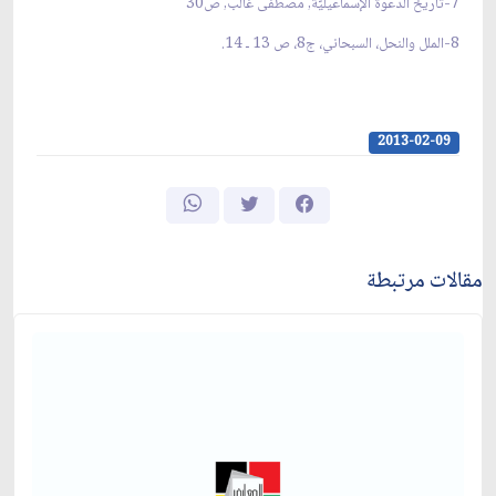
7-تاريخ الدعوة الإسماعيليّة, مصطفى غالب, ص30
8-الملل والنحل، السبحاني، ج‏8، ص 13 ـ 14.
2013-02-09
مقالات مرتبطة