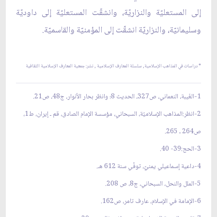
إلى المستعليّة والنزاريّة، وانشقّت المستعليّة إلى داوديّة
وسليمانيّة، والنزاريّة انشقّت إلى المؤمنيّة والقاسميّة.
*
دراسات في المذاهب الإسلامية, سلسلة المعارف الإسلامية ,
نشر: جمعية المعارف الإسلامية الثقافية
1-الغَيبة، النعماني، ص327، الحديث 8؛ وانظر بحار الأنوار، ج48، ص21.
2-انظر:المذاهب الإسلاميّة، السبحاني، مؤسسة الإمام الصادق، قم ـ إيران، ط1،
ص264 ـ 265.
3-الحج:39- 40.
4-داعية إسماعيلي يمنيّ، توفّي سنة 612 هـ.
5-الملل والنحل، السبحاني، ج8، ص 208.
6-الإمامة في الإسلام، عارف تامر، ص162.