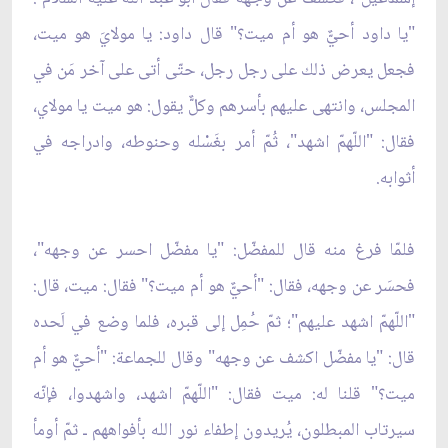
"يا داود أحيٌّ هو أم ميت؟" قال داود: يا مولايَ هو ميت،
فجعل يعرض ذلك على رجل رجل، حتّى أتى على آخر مَن في
المجلس، وانتهى عليهم بأسرهم وكلٌّ يقول: هو ميت يا مولاي،
فقال: "اللّهمّ اشهد"، ثُمّ أمر بغَسْله وحنوطه، وادراجه في
أثوابه.
فلمّا فرغ منه قال للمفضّل: "يا مفضّل احسر عن وجهه"،
فحسَر عن وجهه، فقال: "أحيٌّ هو أم ميت؟" فقال: ميت، قال:
"اللّهمّ اشهد عليهم"؛ ثمّ حُمِل إلى قبره، فلما وضع في لَحده
قال: "يا مفضّل اكشف عن وجهه" وقال للجماعة: "أحيٌّ هو أم
ميت؟" قلنا له: ميت فقال: "اللّهمّ اشهد، واشهدوا، فإنّه
سيرتاب المبطلون، يُريدون إطفاء نور الله بأفواههم ـ ثمّ أومأ