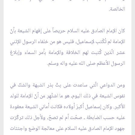
الخالصة.
كان الإمام الصادق عليه السلام حريصاً على إفهام الشيعة بأنّ
الإمامة لم تُكْتب لإسماعيل، فليس هو من خلفاء الرسول الإثني
عشر الّذين كُتبت لهم الخلافة والإمامة بأمر السماء وإبلاغ
الرسول الأعظم صلى الله عليه واله وسلم.
ومن الدواعي الّتي ساعدت على بثّ بذر الشبهة والشكّ في
نفوس الشيعة في ذلك اليوم، هو ما اشتُهِر من أنّ الإمامة للولد
الأكبر. وكان إسماعيل أكبرَ أولاده فكانت أماني الشيعة معقودة
عليه حسب الضابطة ـ صحّت أم لم تصحّ، ولأجل ذلك تركّزت
جهود الإمام الصادق عليه السلام على معالجة الوضع واجتثاث