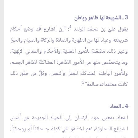
3 ـ الشريعة لها ظاهر وباطن
4
يقول عليّ بن محمّد الوليد
: "إنّ الشارع قد وضع أحكام
شريعته وعباداتها من الطهارة والصلاة والزكاة والصيام والحجّ
وغير ذلك، مضمّنة للأُمور العقليّة والأَحكام والمعاني الإِلهيّة،
وما يتخصّص منها من الأُمور الظاهرة المشاكلة لظاهر الجسم،
والأُمور الباطنة المشاكلة للعقل والنفس، وكلُّ من حقّق ذلك
5
كانت معتقداته سالمة"
.
4 ـ المعاد
المعاد بمعنى عود الإنسان إلى الحياة الجديدة من أُسس
الشرائع السماويّة، نعم اختلفوا في كونه جسمانيّاً أو روحانيّاً،