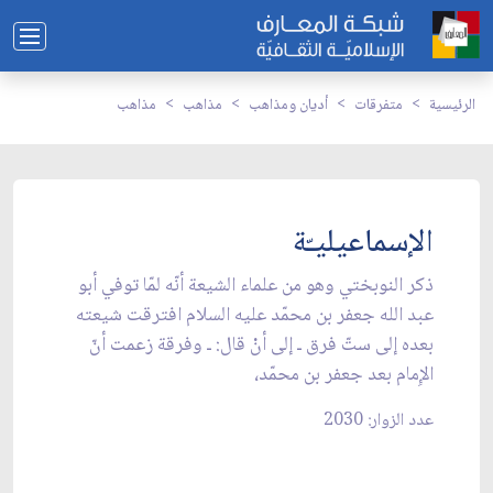
الرئيسية
متفرقات
أديان ومذاهب
مذاهب
مذاهب
الإسماعيليـّة
ذكر النوبختي وهو من علماء الشيعة أنّه لمّا توفي أبو
عبد الله جعفر بن محمّد عليه السلام افترقت شيعته
بعده إلى ستّ فرق ـ إلى أنْ قال: ـ وفرقة زعمت أنّ
الإِمام بعد جعفر بن محمّد،
عدد الزوار: 2030