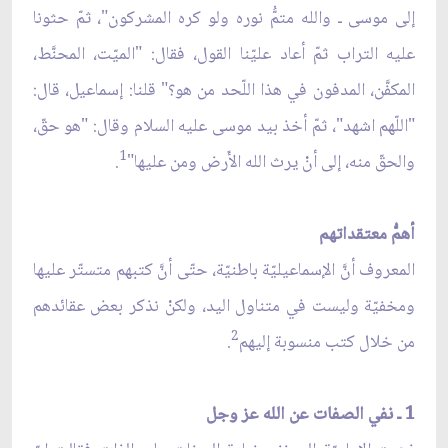
إلى موسى ـ والله متمُّ نوره ولو كره المشركون"، ثمّ حثونا
عليه التراب ثمّ أعاد عليّنا القول، فقال: "الميّت، المحنَّط،
المكفَّن، المدفون في هذا اللّحد من هو؟" قلنا: إسماعيل، قال:
"اللّهم اشهد"، ثمّ أخذ بيد موسى عليه السلام وقال: "هو حقّ،
1
والحقّ منه، إلى أنْ يرث الله الأَرض ومن عليها"
.
أهمُّ معتقداتهم
المعروف أنَّ الإسماعيليّة باطنيّة، حتّى أنَّ كتبهم متستّر عليها
ومخفيّة وليست في متناول اليد، ولكنْ نذكر بعض عقائدهم
2
من خلال كتب منسوبة إليهم
.
1 ـ نفي الصفات عن الله عز وجل