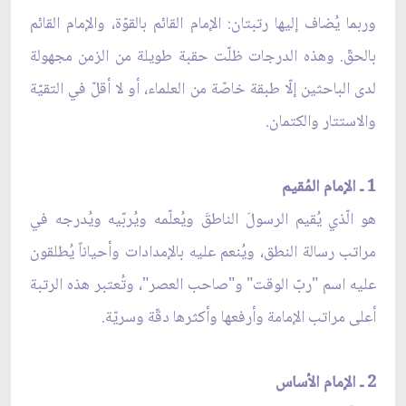
وربما يُضاف إليها رتبتان: الإمام القائم بالقوّة، والإمام القائم
بالحقّ. وهذه الدرجات ظلّت حقبة طويلة من الزمن مجهولة
لدى الباحثين إلّا طبقة خاصّة من العلماء، أو لا أقلّ في التقيّة
والاستتار والكتمان.
1 ـ الإمام المُقيم
هو الّذي يُقيم الرسولَ الناطقَ ويُعلّمه ويُربّيه ويُدرجه في
مراتب رسالة النطق، ويُنعم عليه بالإمدادات وأحياناً يُطلقون
عليه اسم "ربّ الوقت" و"صاحب العصر"، وتُعتبر هذه الرتبة
أعلى مراتب الإمامة وأرفعها وأكثرها دقّة وسريّة.
2 ـ الإمام الأساس