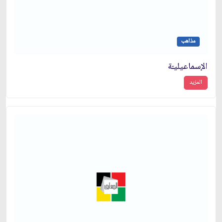
مذاهب
الإسماعيليـّة
المزيد