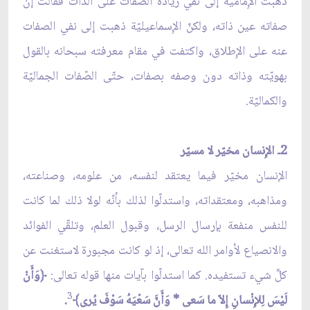
ذهبت الإِماميّة إلى نفي زيادة الصفات على الذات فقالت إنّ
صفاته عين ذاته، ولكنّ الإِسماعيليّة ذهبت إلى نفي الصفات
عنه على الإِطلاق، واكتفت في مقام معرفته سبحانه بالقول
بهويّته وذاته دون وصفه بصفات، حتّى الصّفات الجماليّة
والكماليّة.
2ـ الإِنسان مخيّر لا مسيّر
الإنسان مخيّر فيما يعتقد لنفسه، من علومه، وصناعته،
ومذاهبه، ومعتقداته، واستدلّوا لذلك بأنّه لولا ذلك لما كانت
للنفس منفعة بإرسال الرسل، وقبول العلم، وتلقّي الفوائد
والانصياع لأوامر الله تعالى، إذ لو كانت مجبورة لاستغنت عن
كلِّ شيء تستفيده. كما استدلّوا بآيات منها قوله تعالى:
﴿وَأَنْ
3
لَيْسَ لِلإِنْسانِ إِلاّ ما سَعى * وَأَنَّ سَعْيَهُ سَوْفَ يُرى﴾
.