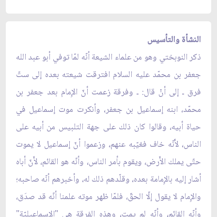
النشأة والتأسيس
ذكر النوبختي وهو من علماء الشيعة أنّه لمّا توفي أبو عبد الله
جعفر بن محمّد عليه السلام افترقت شيعته بعده إلى ستّ
فرق ـ إلى أنْ قال: ـ وفرقة زعمت أنّ الإِمام بعد جعفر بن
محمّد، ابنه إسماعيل بن جعفر، وأنكرت موت إسماعيل في
حياة أبيه، وقالوا كان ذلك على جهة التلبيس من أبيه على
الناس، لأَنّه خاف فغيّبه عنهم، وزعموا أنّ إسماعيل لا يموت
حتّى يملك الأَرض، ويقوم بأمر الناس، وأنّه هو القائم، لأَنّ أباه
أشار إليه بالإِمامة بعده، وقلّدهم ذلك له، وأخبرهم أنّه صاحبه؛
والإِمام لا يقول إلّا الحقّ، فلمّا ظهر موته علمنا أنّه قد صدَق،
وأنّه القائم، وأنّه لم يمت، وهذه الفرقة هي "الإِسماعيليّة"