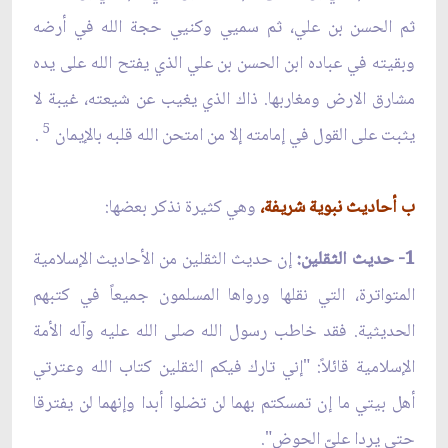
ثم الحسن بن علي، ثم سميي وكنيي حجة الله في أرضه
وبقيته في عباده ابن الحسن بن علي الذي يفتح الله على يده
مشارق الارض ومغاربها. ذاك الذي يغيب عن شيعته، غيبة لا
5
يثبت على القول في إمامته إلا من امتحن الله قلبه بالإيمان
.
ب أحاديث نبوية شريفة،
وهي كثيرة نذكر بعضها:
1- حديث الثقلين:
إن حديث الثقلين من الأحاديث الإسلامية
المتواترة، التي نقلها ورواها المسلمون جميعاً في كتبهم
الحديثية. فقد خاطب رسول الله صلى الله عليه وآله الأمة
الإسلامية قائلاً: "إني تارك فيكم الثقلين كتاب الله وعترتي
أهل بيتي ما إن تمسكتم بهما لن تضلوا أبدا وإنهما لن يفترقا
حتى يردا عليّ الحوض".