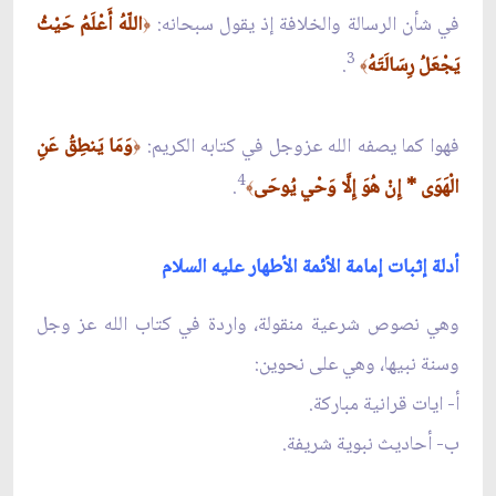
في شأن الرسالة والخلافة إذ يقول سبحانه:
اللّهُ أَعْلَمُ حَيْثُ
﴿
3
يَجْعَلُ رِسَالَتَهُ
.
﴾
فهوا كما يصفه الله عزوجل في كتابه الكريم:
وَمَا يَنطِقُ عَنِ
﴿
4
الْهَوَى * إِنْ هُوَ إِلَّا وَحْي يُوحَى
.
﴾
أدلة إثبات إمامة الأئمة الأطهار عليه السلام
وهي نصوص شرعية منقولة، واردة في كتاب الله عز وجل
وسنة نبيها، وهي على نحوين:
أ- ايات قرانية مباركة.
ب- أحاديث نبوية شريفة.