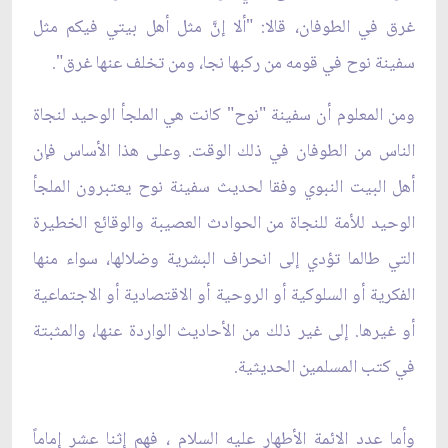
غرق في الطوفان، قالا: "ألا إنّ‏َ مثل أهل بيتي فيكم مثل
سفينة نوح في قومه من ركبها نجا، ومن تخلف عنها غرق".
ومن المعلوم أن سفينة "نوح" كانت هي الملجأ الوحيد لنجاة
الناس من الطوفان في ذلك الوقت. وعلى هذا الأساس فإن
أهل البيت النبوي وفقا لحديث سفينة نوح يعتبرون الملجأ
الوحيد للأمة للنجاة من الحوادث العصيبة والوقائع الخطيرة
التي طالما تؤدي إلى انحراف البشرية وضلالها، سواء منها
الفكرية أو السلوكية أو الروحية أو الاقتصادية أو الاجتماعية
أو غيرها. إلى غير ذلك من الأحاديث الواردة عنها، والمثبتة
في كتب المسلمين الحديثية.
وأما عدد الائمة الأطهار عليه السلام ، فهم إثنا عشر إماماً