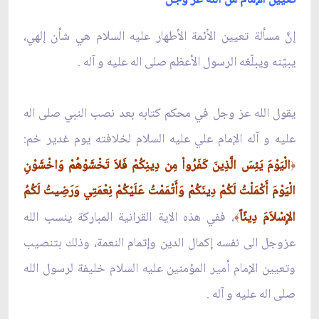
إنّ‏َ مسألة تعيين الأئمة الأطهار عليه السلام هي شأن إلهي،
يبيّنه ويبلّغه الرسول الأعظم صلى اله عليه و آله .
يقول الله عز وجل في محكم كتابه بعد نصب النبي صلى اله
عليه و آله الإمام علي عليه السلام لخلافته يوم غدير خم:
الْيَوْمَ يَئِسَ الَّذِينَ كَفَرُواْ مِن دِينِكُمْ فَلاَ تَخْشَوْهُمْ وَاخْشَوْنِ
﴿
الْيَوْمَ أَكْمَلْتُ لَكُمْ دِينَكُمْ وَأَتْمَمْتُ عَلَيْكُمْ نِعْمَتِي وَرَضِيتُ لَكُمُ
الإِسْلاَمَ دِينًاً
، ففي هذه الاية القرانية المباركة ينسب الله
﴾
عزوجل الى نفسه إكمال الدين وإتمام النعمة، وذلك بتنصيب
وتعيين الإمام أمير المؤمنين عليه السلام خليفة لرسول الله
صلى اله عليه و آله .