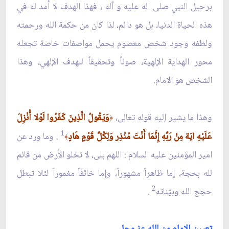
برحيل النبي صلى اله عليه و آله ، فهذا الهدف لا أمد له في
هذه الحياة الدنيا، بل هو دائم، لذا كان من حكمة الله ورحمته
ولطفه وجود شخص معصوم يحمل مواصفات خاصة تجعله
محور الهداية الإلهية، صوناً وتحقيقاً للهدف الإلهي، وهذا
الشخص هو الامام.
وهذا ما يشير إليه قوله تعالى،
وَيَقُولُ الَّذِينَ كَفَرُوا لَوْلا أُنْزِلَ
﴿
1
عَلَيْهِ ايَة مِنْ رَبِّهِ إِنَّمَا أَنْتَ مُنْذِر وَلِكُلّ‏ِ قَوْمٍ هَادٍ
. وما ورد عن
﴾
امير المؤمنين عليه السلام : اللهم بلى، لا تخلو الأرض من قائم
لله بحجة، إما ظاهراً مشهوراً، وإما خائفاً مغموراً لئلا تبطل
2
حجج الله وبيّناته
.
تعيين الإمام من الله عز وجل‏