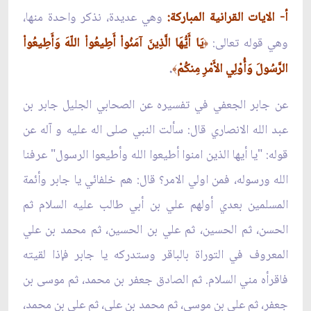
أ-
الايات القرانية المباركة:
وهي عديدة، نذكر واحدة منها،
وهي قوله تعالى:
يَا أَيُّهَا الَّذِينَ آمَنُواْ أَطِيعُواْ اللّهَ وَأَطِيعُواْ
﴿
الرَّسُولَ وَأُوْلِي الأَمْرِ مِنكُمْ
.
﴾
عن جابر الجعفي في تفسيره عن الصحابي الجليل جابر بن
عبد الله الانصاري قال: سألت النبي صلى اله عليه و آله عن
قوله: "يا أيها الذين امنوا أطيعوا الله وأطيعوا الرسول" عرفنا
الله ورسوله، فمن اولي الامر؟ قال: هم خلفائي يا جابر وأئمة
المسلمين بعدي أولهم علي بن أبي طالب عليه السلام ثم
الحسن، ثم الحسين، ثم علي بن
الحسين، ثم محمد بن علي
المعروف في التوراة بالباقر وستدركه يا جابر فإذا لقيته
فاقرأه مني السلام. ثم الصادق جعفر بن محمد، ثم موسى بن
جعفر، ثم علي بن موسى، ثم محمد بن علي، ثم علي بن محمد،