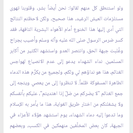
ولو استنطق كل منهم لقالوا: نحن أيضاً بشر، وقلوبنا تهوى
مستلزمات العيش الرغيد، هذا صحيح، ولكن لاحظتم النتائج
التي أدى إليها هذا الخنوع أمام الأهواء البشرية التافهة، فقد
كسر ضرس الرسول صلى الله عليه وآله وسلم وأصيب بجراح
وغُلبت جبهة الحق، وانتصر العدو واستشهد الكثير من أكابر
المسلمين. نداء الشهداء يدعو إلى عدم الانصياع لهواجس
الغنائم، هذا هو نداؤهم لي ولكم، ولجميع من يكرِّم هذه الدماء
الطاهرة المسفوكة ظلماً. لا تنظروا إلى من يعصي ويتجه إلى
جمع الغنائم "لا يضركم من ضلّ إذا اهتديتم"، عليكم بأنفسكم
ولا يشغلنكم من اختار طريق الغواية، هذا ما يأمر به الإسلام
وما تدعوا إليه دماء الشهداء، يوم استشهد هؤلاء الأعزاء في
الجبهة، كان بعض المخلّفين منهمكين في الكسب، وبعضهم