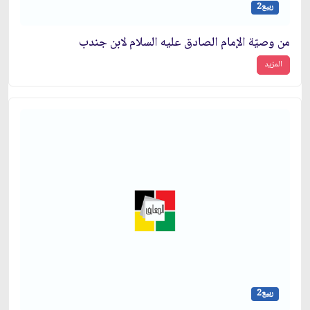
ربيع2
من وصيّة الإمام الصادق عليه السلام لابن جندب
المزيد
ربيع2