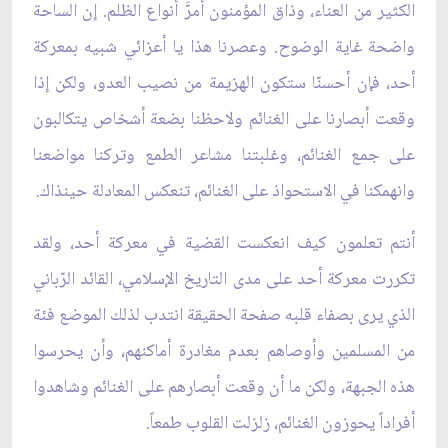
الكثير من العناء، وذاق المؤمنون أمرَّ أنواع الظلم. إن الساحة
واضحة غاية الوضوح. وعصرنا هذا يا أعزائي شبيه بمعركة
أحد، فإن أحسنّا ستكون الهزيمة من نصيب العدو، ولكن إذا
وقعت أبصارنا على الغنائم ولاحظنا بضعة أشخاص يتكالبون
على جمع الغنائم، وغلبتنا مشاعر الطمع وتركنا مواضعنا
وانهمكنا في الاستحواذ على الغنائم، تنعكس المعادلة حينذاك.
أنتم تعلمون كيف انعكست القضية في معركة أحد، ولقد
تكررت معركة أحد على مدى التاريخ الإسلامي، القائد الرّباني
الذي يرى بصفاء قلبه صفحة الحقيقة انتدب لذلك الموضع فئة
من المسلمين وأوصاهم بعدم مغادرة أماكنهم، وأن يحرسوا
هذه الجبهة، ولكن ما أن وقعت أبصارهم على الغنائم وشاهدوا
أفراداً يحوزون الغنائم، زلزلت القلوب طمعاً.