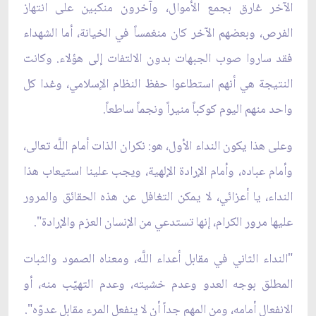
الآخر غارق بجمع الأموال، وآخرون منكبين على انتهاز
الفرص، وبعضهم الآخر كان منغمساً في الخيانة، أما الشهداء
فقد ساروا صوب الجبهات بدون الالتفات إلى هؤلاء. وكانت
النتيجة هي أنهم استطاعوا حفظ النظام الإسلامي، وغدا كل
واحد منهم اليوم كوكباً منيراً ونجماً ساطعاً.
وعلى هذا يكون النداء الأول، هو: نكران الذات أمام اللَّه تعالى،
وأمام عباده، وأمام الإرادة الإلهية، ويجب علينا استيعاب هذا
النداء، يا أعزائي، لا يمكن التغافل عن هذه الحقائق والمرور
عليها مرور الكرام، إنها تستدعي من الإنسان العزم والإرادة".
"النداء الثاني في مقابل أعداء اللَّه، ومعناه الصمود والثبات
المطلق بوجه العدو وعدم خشيته، وعدم التهيّب منه، أو
الانفعال أمامه، ومن المهم جداً أن لا ينفعل المرء مقابل عدوّه".