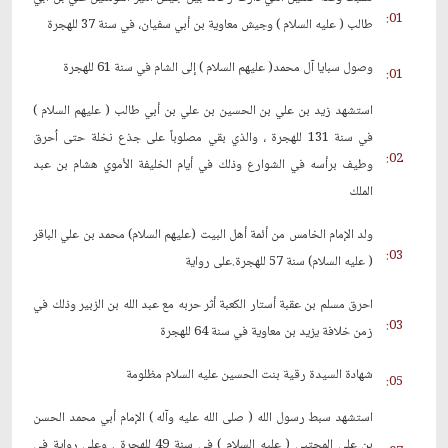
01:
طالب ( عليه السلام ) وجيش معاوية بن أبي سفيان، في سنة 37 للهجرة
وصول سبايا آل محمد( عليهم السلام ) إلى الشام في سنة 61 للهجرة
01:
استشهد زيد بن علي بن الحسين بن علي بن أبي طالب ( عليهم السلام )
في سنة 131 للهجرة ، والذي بقي مصلوباً على جذع نخلة حتى اُحرق
02:
وطيف برأسه في الشوارع وذلك في أيام الخليفة الأموي هشام بن عبد
الملك
ولد الإمام الخامس من أئمة أهل البيت (عليهم السلام) محمد بن علي الباقر
03:
( عليه السلام) سنة 57 للهجرة.على رواية
احرق مسلم بن عقبة أستار الكعبة أثر حربه مع عبد الله بن الزبير وذلك في
03:
زمن خلافة يزيد بن معاوية في سنة 64 للهجرة
شهادة السيدة رقية بنت الحسين عليه السلام مظلومة
05:
استشهد سبط رسول الله ( صلى الله عليه وآله ) الإمام أبي محمد الحسن
بن علي المجتبى ( عليه السلام ) في سنة 49 للهجرة . وعلى رواية في