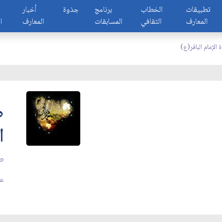
تطبيقات
الخطاب
برنامج
جذوة
أخبار
المعارف
الثقافي
المسابقات
المعارف
ا
الإمام الباقر(ع)
ص
ا
صو
عد