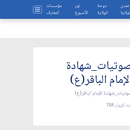
صدى
دوحة
نور
مؤسسات
لولاية
الولاية
الأسبوع
المعارف
وتيات_شهادة
لإمام الباقر(ع)
تيات_شهادة الإمام الباقر(ع)
د الزوار: 788