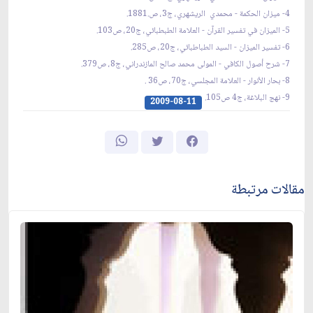
4- ميزان الحكمة - محمدي الريشهري، ج3، ص.1881.
5- الميزان في تفسير القرآن - العلامة الطبطبائي، ج20، ص103.
6- تفسير الميزان - السيد الطباطبائي، ج20، ص285.
7- شرح أصول الكافي - المولى محمد صالح المازندراني، ج8، ص379.
8- بحار الأنوار - العلامة المجلسي، ج70، ص36 .
9- نهج البلاغة، ج4 ص105.
2009-08-11
مقالات مرتبطة