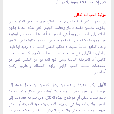
9
ثمن إلا الجنة فلا تبيعوها إلا بها
"
.
مرتبة الحب لله تعالى‏
إن علاج النفس تارة يكون بإيجاد المانع فيها من فعل الذنوب كأن
يخوّف الإنسان نفسه بالنار وغضب الجبار، ففي هذه الحالة يكون
الدافع إلى الذنب موجوداً في النفس إلا أنه هنالك مانع من الوقوع
فيه وهو ما ذكرناه من الخوف وغيره من الموانع، وتارة يكون علاجها
بإلغاء الدافع أساساً بحيث لا تطلب النفس الذنب إذ لا رغبة لها فيه،
والطريقة الأولى هي من خصائص المسالك الأخرى لا مسلك الحب
الإلهي أما الطريقة الثانية وهي قلع الدوافع من النفس فهي من
مختصات مسلك الحب الإلهي ولهذا المسلك والطريق ركنان
أساسيان:
الأول
: ركن المعرفة والعلم بأن يصل الإنسان من خلال علمه إلى
مرحلة يدرك فيها معنى التوحيد بكل أبعاده ومن خلال هذه المعرفة
بالتوحيد لا يبقى أي موضوع لهذه الرذائل، ولن يتوجه بعد ذلك إلى
الناس، ولا يطمع بما في أيديهم، لأنه يعرف حق المعرفة أن الغني
منهم لا يملك ولا يعطي ولا يمنع إلا بإذن الله تعالى فلا يرجوه، ولا