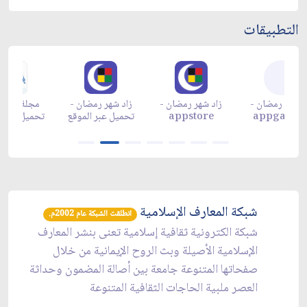
التطبيقات
زاد شهر رمضان -
زاد شهر رمضان -
زاد شهر رمضان -
م
appgallery
appstore
تحميل عبر الموقع
تح
شبكة المعارف الإسلامية
انطلقت الشبكة عام 2002م.
شبكة الكترونية ثقافية إسلامية تعنى بنشر المعارف
الإسلامية الأصيلة وبث الروح الإيمانية من خلال
صفحاتها المتنوعة جامعة بين أصالة المضمون وحداثة
العصر ملبية الحاجات الثقافية المتنوعة