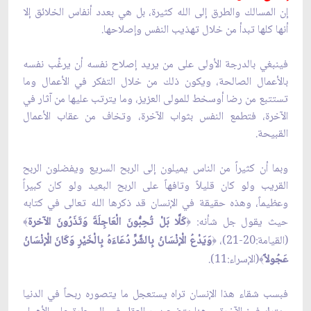
إن المسالك والطرق إلى الله كثيرة، بل هي بعدد أنفاس الخلائق إلا
أنها كلها تبدأ من خلال تهذيب النفس وإصلاحها.
فينبغي بالدرجة الأولى على من يريد إصلاح نفسه أن يرغِّب نفسه
بالأعمال الصالحة، ويكون ذلك من خلال التفكر في الأعمال وما
تستتبع من رضا أوسخط للمولى العزيز، وما يترتب عليها من آثار في
الآخرة، فتطمع النفس بثواب الآخرة، وتخاف من عقاب الأعمال
القبيحة.
وبما أن كثيراً من الناس يميلون إلى الربح السريع ويفضلون الربح
القريب ولو كان قليلاً وتافهاً على الربح البعيد ولو كان كبيراً
وعظيماً، وهذه حقيقة في الإنسان قد ذكرها الله تعالى في كتابه
حيث يقول جل شأنه:
كَلَّا بَلْ تُحِبُّونَ الْعَاجِلَةَ وَتَذَرُونَ الآخرة
﴾
﴿
(القيامة:20-21)،
وَيَدْعُ الْإنْسَانُ بِالشَّرِّ دُعَاءَهُ بِالْخَيْرِ وَكَانَ الْإنْسَانُ
﴿
عَجُولاً
(الإسراء:11).
﴾
فبسب شقاء هذا الإنسان تراه يستعجل ما يتصوره ربحاً في الدنيا