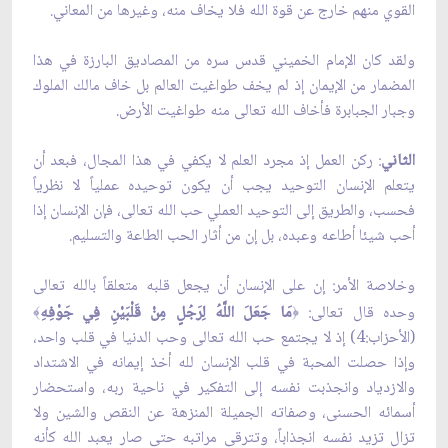
القوي منهم خارج عن قوة الله فلا يخاف منه، وغيرها من المعاني.
ولقد كان الإمام الخميني قدس سره من المصاديق البارزة في هذا
المضمار من الإيمان إذ لم يخف طواغيت العالم بل خاف مالك الملوك
وجبار الجبابرة فأخاف الله تعالى منه طواغيت الأرض.
الثاني
: ركن العمل إذ مجرد العلم لا يكفي في هذا المجال، فبعد أن
يتعلم الإنسان التوحيد يجب أن يكون توحيده عملياً لا نظرياً
فحسب، والطريق إلى التوحيد العملي حب الله تعالى، فإن الإنسان إذا
أحب شيئا أطاعه وعبده، بل إن من أثار الحب الطاعة والتسليم.
وخلاصة الأمر: إن على الإنسان أن يجعل قلبه متعلقاً بالله تعالى
وحده قال تعالى:
مَا جَعَلَ اللَّهُ لِرَجُلٍ مِنْ قَلْبَيْنِ فِي جَوْفِهِ
﴾
﴿
(الأحزاب:4) إذ لا يجتمع حب الله تعالى وحب الدنيا في قلب واحد،
وإذا حصلت المحبة في قلب الإنسان لله أخذ إيمانه في الاشتداد
والازدياد وانجذبت نفسه إلى التفكير في ناحية ربه، واستحضار
أسمائه الحسنى، وصفاته الجميلة المنزهة عن النقص والشين ولا
تزال تزيد نفسه انجذاباً، وتترقى مراتبه حتى صار يعبد الله كأنه