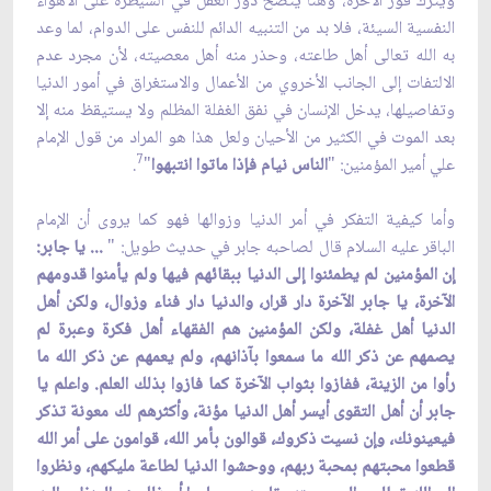
ويترك فوز الآخرة، وهنا يتضح دور العقل في السيطرة على الأهواء
النفسية السيئة، فلا بد من التنبيه الدائم للنفس على الدوام، لما وعد
به الله تعالى أهل طاعته، وحذر منه أهل معصيته، لأن مجرد عدم
الالتفات إلى الجانب الأخروي من الأعمال والاستغراق في أمور الدنيا
وتفاصيلها، يدخل الإنسان في نفق الغفلة المظلم ولا يستيقظ منه إلا
بعد الموت في الكثير من الأحيان ولعل هذا هو المراد من قول الإمام
7
علي أمير المؤمنين: "
الناس نيام فإذا ماتوا انتبهوا
"
.
وأما كيفية التفكر في أمر الدنيا وزوالها فهو كما يروى أن الإمام
الباقر عليه السلام قال لصاحبه جابر في حديث طويل: "
... يا جابر:
إن المؤمنين لم يطمئنوا إلى الدنيا ببقائهم فيها ولم يأمنوا قدومهم
الآخرة، يا جابر الآخرة دار قرار، والدنيا دار فناء وزوال، ولكن أهل
الدنيا أهل غفلة، ولكن المؤمنين هم الفقهاء أهل فكرة وعبرة لم
يصمهم عن ذكر الله ما سمعوا بآذانهم، ولم يعمهم عن ذكر الله ما
رأوا من الزينة، ففازوا بثواب الآخرة كما فازوا بذلك العلم. واعلم يا
جابر أن أهل التقوى أيسر أهل الدنيا مؤنة، وأكثرهم لك معونة تذكر
فيعينونك، وإن نسيت ذكروك، قوالون بأمر الله، قوامون على أمر الله
قطعوا محبتهم بمحبة ربهم، ووحشوا الدنيا لطاعة مليكهم، ونظروا