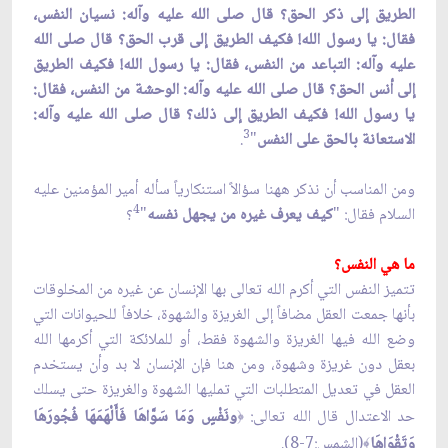
الطريق إلى ذكر الحق؟ قال صلى الله عليه وآله: نسيان النفس،
فقال: يا رسول الله! فكيف الطريق إلى قرب الحق؟ قال صلى الله
عليه وآله: التباعد من النفس، فقال: يا رسول الله! فكيف الطريق
إلى أنس الحق؟ قال صلى الله عليه وآله: الوحشة من النفس، فقال:
يا رسول الله! فكيف الطريق إلى ذلك؟ قال صلى الله عليه وآله:
3
الاستعانة بالحق على النفس
"
.
ومن المناسب أن نذكر ههنا سؤالاً استنكارياً سأله أمير المؤمنين عليه
4
السلام فقال: "
كيف يعرف غيره من يجهل نفسه
"
؟
ما هي النفس؟
تتميز النفس التي أكرم الله تعالى بها الإنسان عن غيره من المخلوقات
بأنها جمعت العقل مضافاً إلى الغريزة والشهوة، خلافاً للحيوانات التي
وضع الله فيها الغريزة والشهوة فقط، أو للملائكة التي أكرمها الله
بعقل دون غريزة وشهوة، ومن هنا فإن الإنسان لا بد وأن يستخدم
العقل في تعديل المتطلبات التي تمليها الشهوة والغريزة حتى يسلك
حد الاعتدال قال الله تعالى:
ونَفْسٍ وَمَا سَوَّاهَا فَأَلْهَمَهَا فُجُورَهَا
﴿
وَتَقْوَاهَا
(الشمس:7-8).
﴾