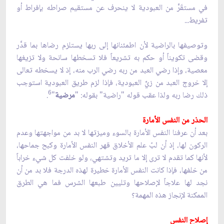
في مستقَرٍّ من العبودية لا ينحرف عن مستقيم صراطه بإفراط أو
تفريط...
وتوصيفها بالراضية لأن اطمئنانها إلى ربها يستلزم رضاها بما قدَّر
وقضى تكويناً أو حكم به تشريعاً فلا تسخطها سانحة ولا تزيغها
معصية، وإذا رضي العبد من ربه رضي الرب منه، إذ لا يسخطه تعالى
إلا خروج العبد من زيّ‏ِ العبودية، فإذا لزم طريق العبودية استوجب
6
ذلك رضا ربه ولذا عقب قوله "راضية" بقوله: "
مرضية
"
.
الحذر من النفس الأمارة
بعد أن عرفنا النفس الأمارة بالسوء وميزتها لا بد من مواجهتها وعدم
الركون لها، إذ أن لبّ علم الأخلاق قهر النفس الأمارة وكبح جماحها،
لأنها كما تقدم لا ترى إلا ما تريد وتشتهي، ولو خلفت كل شي‏ء خراباً
من خلفها، فإذا كانت النفس الأمارة خطيرة لهذه الدرجة فلا بد من أن
نجد لها علاجاً لإصلاحها وتليين طبعها الشرس فما هي الطرق
الممكنة لإنجاز هذه المهمة؟
إصلاح النفس‏