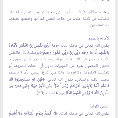
وعندما نطالع الآيات القرآنية التي تحدثت عن النفس نراها قد
تحدثت عن ثلاثة حالات من حالات النفس كما أنها وصفتها بصفات
مختلفة منها:
الأمارة بالسوء
يقول الله تعالى في محكم بيانه
وَمَا أُبَرِّىُ نَفْسِي إِنّ‏َ النَّفْسَ لَأَمَّارَةٌ
﴿
بِالسُّوء إِلَّا مَا رَحِمَ رَبِّي إِنّ‏َ رَبِّي غَفُورٌ رَحِيمٌ
(يوسف:53)، فالنفس
﴾
الأمارة بالسوء هي التي تتبع هواها بحيث لا ترى أمامها سوى ما
تتمنى الحصول عليه من الشهوات بدون أي التفات للشريعة أو
للمفاسد الدنيوية والأخروية، ولذا فإن إتباع النفس الأمارة بالسوء
يجلب الظلم والضلال، يقول الله تعالى:
فَإِنْ لَمْ يَسْتَجِيبُوا لَكَ
﴿
فَاعْلَمْ أَنَّمَا يَتَّبِعُونَ أَهْوَاهُمْ وَمَنْ أَضَلّ‏ُ مِمَّنِ اتَّبَعَ هَوَاهُ بِغَيْرِ هُدىً مِنَ
اللَّهِ إِنّ‏َ اللَّهَ لا يَهْدِي الْقَوْمَ الظَّالِمِينَ
(القصص:50).
﴾
النفس اللوامة
يقول الله تعالى في محكم آياته:
لا أُقْسِمُ بِيَوْمِ الْقِيَامَةِ وَلا أُقْسِمُ
﴿