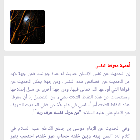
أهمية معرفة النفس‏
إن الحديث عن نفس الإنسان حديث له عدة جوانب، فمن جهة لابد
من الحديث عن خصائص هذه النفس، ومن جهة يمكن الحديث عن
قواها التي أودعها الله تعالى فيها، ومن جهة أخرى عن سبل إصلاحها
وسنتحدث عن هذه النقاط الثلاث بشي
ء
من التفصيل إذ أن معرفة
هذه النقاط الثلاث أمر أساسي في علم الأخلاق ففي الحديث الشريف
1
"
عن الإمام علي
عليه السلام
:
"
من عرف نفسه عرف ربه
.
وفي الحديث عن الإمام موسى بن جعفر الكاظم عليه السلام في
كلام له: "
ليس بينه وبين خلقه حجاب غير خلقه، احتجب بغير