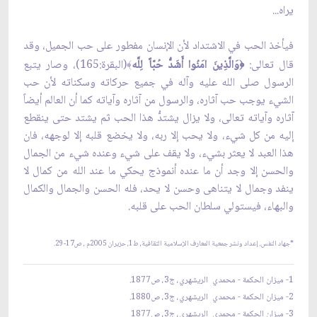
يراه...
فيأخذ الحب في الاشتداد لأن الإنسان مفطور على حب الجميل، وقد
قال تعالى:
وَالَّذِينَ امَنُوا أَشَدُّ حُبّاً لِلَّه
(البقرة:165)، وصار يتبع
﴾
﴿
الرسول صلى الله عليه وآله في جميع حركاته وسكناته لأن حب
الشي‏ء يوجب حب آثاره، والرسول من آثاره وآياته كما أن العالم أيضاً
آثاره وآياته تعالى، ولا يزال يشتدُّ هذا الحب ثم يشتد حتى ينقطع
إليه من كل شي‏ء، ولا يحب إلا ربه، ولا يخضع قلبه إلا لوجهه، فان
هذا العبد لا يعثر بشي‏ء، ولا يقف على شي‏ء وعنده شي‏ء من الجمال
والحسن إلا وجد أن ما عنده أنموذج يحكي ما عند الله من كمال لا
ينفد وجمال لا يتناهى وحسن لا يحد، فله الحسن والجمال والكمال
والبهاء، فيستولي سلطان الحب على قلبه.
*جهاد النفس، إعداد ونشر جمعية المعارف الإسلامية الثقافية، ط1، حزيران 2005م ، ص17-29.
1- ميزان الحكمة - محمدي الريشهري، ج3، ص1877.
2- ميزان الحكمة - محمدي الريشهري، ج3، ص1880.
3- ميزان الحكمة - محمدي الريشهري، ج3، ص1877