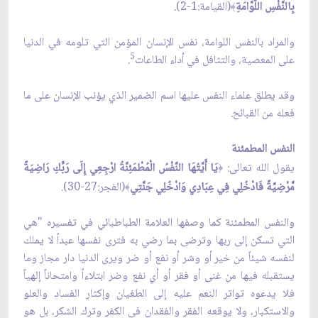
بِالنَّفْسِ اللَّوَّامَةِ
(القيامة:1-2).
﴾
والمراد بالنفس اللوامة، نفس الإنسان المؤمن التي تلومه في الدنيا
5
على المعصية، والتثافل في أداء الطاعات
.
وقد يطلق علماء النفس عليها اسم الضمير الذي يؤنب الإنسان على ما
فعله من القبائح.
النفس المطمئنة
يقول الله تعالى:
يَا أَيَّتُهَا النَّفْسُ الْمُطْمَئِنَّةُ ارْجِعِي إِلَى رَبِّكِ رَاضِيَةً
﴿
مَّرْضِيَّةً فَادْخُلِي فِي عِبَادِي وَادْخُلِي جَنَّتِي
(الفجر:27-30).
﴾
والنفس المطمئنة كما وصفها العلامة الطباطبائي في تفسيره "هي
التي تسكن إلى ربها وترضى بما رضي به فترى نفسها عبداً لا يملك
لنفسه شيئاً من خير أو وشر أو نفع أو ضر ويرى الدنيا دار مجاز وما
يستقبله فيها من غنى أو فقر أو أي نفع وضر ابتلاءاً وامتحاناً إلهياً
فلا يدعوه تواتر النعم عليه إلى الطغيان وإكثار الفساد والعلو
والاستكبار، ولا يوقعه الفقر والفقدان في الكفر وترك الشكر، بل هو