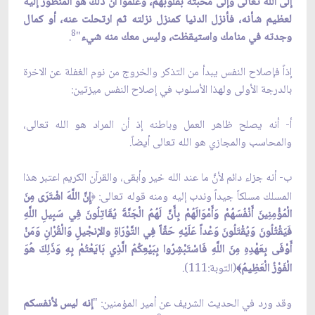
إلى الله تعالى وإلى محبته بقلوبهم، وعلموا أن ذلك هو المنظور إليه
لعظيم شأنه، فأنزل الدنيا كمنزل نزلته ثم ارتحلت عنه، أو كمال
8
وجدته في منامك واستيقظت، وليس معك منه شي‏ء
"
.
إذاً فإصلاح النفس يبدأ من التذكر والخروج من نوم الغفلة عن الاخرة
بالدرجة الأولى ولهذا الأسلوب في إصلاح النفس ميزتين:
أ- أنه يصلح ظاهر العمل وباطنه إذ أن المراد هو الله تعالى،
والمحاسب والمجازي هو الله تعالى أيضاً.
ب- أنه جزاء دائم لأنّ‏َ ما عند الله خير وأبقى، والقرآن الكريم اعتبر هذا
المسلك مسلكاً جيداً وندب إليه ومنه قوله تعالى:
إِنّ‏َ اللَّهَ اشْتَرَى مِنَ
﴿
الْمُؤْمِنِينَ أَنْفُسَهُمْ وَأَمْوَالَهُمْ بِأَنّ‏َ لَهُمُ الْجَنَّةَ يُقَاتِلُونَ فِي سَبِيلِ اللَّهِ
فَيَقْتُلُونَ وَيُقْتَلُونَ وَعْداً عَلَيْهِ حَقّاً فِي التَّوْرَاةِ والإنجْيلِ وَالْقُرْانِ وَمَنْ
أَوْفَى بِعَهْدِهِ مِنَ اللَّهِ فَاسْتَبْشِرُوا بِبَيْعِكُمُ الَّذِي بَايَعْتُمْ بِهِ وَذَلِكَ هُوَ
الْفَوْزُ الْعَظِيمُ
(التوبة:111).
﴾
وقد ورد في الحديث الشريف عن أمير المؤمنين: "
إنه ليس لأنفسكم