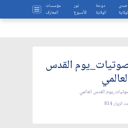
صدى
دوحة
نور
مؤسسات
لولاية
الولاية
الأسبوع
المعارف
وتيات_يوم القدس
لعالمي
تيات_يوم القدس العالمي
د الزوار: 814