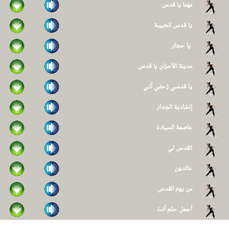
مهما يا قدس
يا قدس الحبيبة
يا حجار
مدينة الأحزان يا قدس
يا قدسي زحفي آتي
إنشادية الجدار
عاصمة السيادة
القدس لي
عائدون
من يوم القدس
أجمل حلم أنت