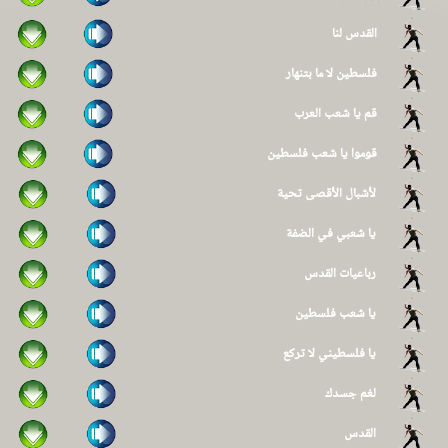
القدس لنا
فلسطين لا ما بتنهار
قم يا شعب العرب
قوموا يا شعب فلسطين
لأشبال الأقصى تحية
يا شعبي في الضفة
رباعيات القدس
يا شعب فلسطين
يا فلسطيني لا تركع
لغم جسدك
القدس