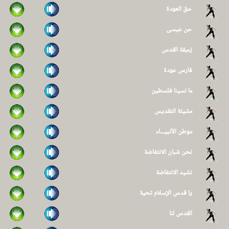
حق العودة
حن عيسى
زمبقة القدس
فارس عودة
ما نسينا فلسطين
مشيئة التقديس
موطن الأنبيـــاء
نحن شبان الانتفاضة
نشيد الانتفاضة
يا قدس الإسلام تحية
القدس لنا