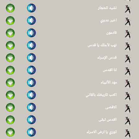
نشيد الحجار
اخبر عدوي
قادمون
نهب لأجلك يا قدس
قدس الإسراء
لنا القدس
مهد الأنبياء
اكتب تاريخك بالقاني
الاقصى
القدس تبقى
ثوري يا ارض الاسراء