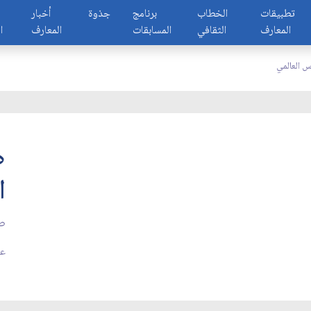
تطبيقات
الخطاب
برنامج
جذوة
أخبار
المعارف
الثقافي
المسابقات
المعارف
ا
س العالمي
ص
ا
صو
عد