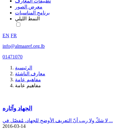
تطبيقات المعارف
معرض الصور
برنامج المناسبات
النمط الليلي
EN
FR
info@almaaref.org.lb
01471070
الرئيسية
معارف الناشئة
مفاهيم عامة
مفاهيم عامة
الجهاد وآثاره
لا شكّ ولا ريب أنّ التعريف الأوضح للجهاد، مُفصّل في ...
2016-03-14