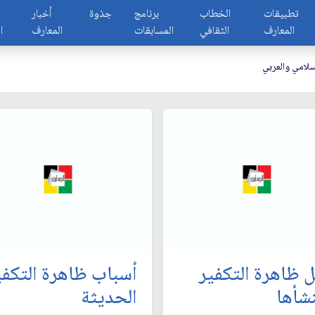
تطبيقات
الخطاب
برنامج
جذوة
أخبار
المعارف
الثقافي
المسابقات
المعارف
ا
إسلامي والعربي
 ظاهرة التكفير
أسباب ظاهرة التكفي
شأها
الحديثة