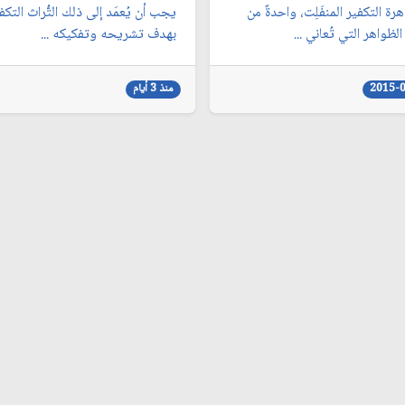
اهرة التكفير المنفَلِت، واحدةٌ من
يجب أن يُعمَد إلى ذلك التُّراث التكف
لظواهر التي تُعاني ...
بهدف تشريحه وتفكيكه ...
2015-
منذ 3 أيام