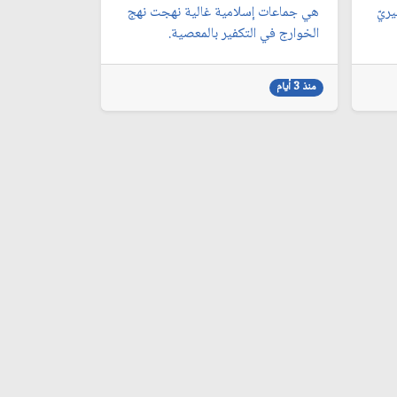
يريّ
هي جماعات إسلامية غالية نهجت نهج
الخوارج في التكفير بالمعصية.
منذ 3 أيام