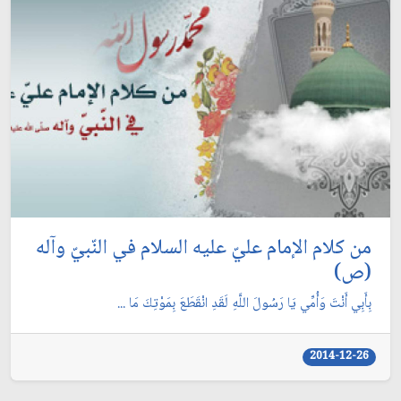
من كلام الإمام عليّ عليه السلام في النّبيّ وآله
(ص)
بِأَبِي أَنْتَ وَأُمِّي يَا رَسُولَ اللَّهِ لَقَدِ انْقَطَعَ بِمَوْتِكَ مَا ...
2014-12-26