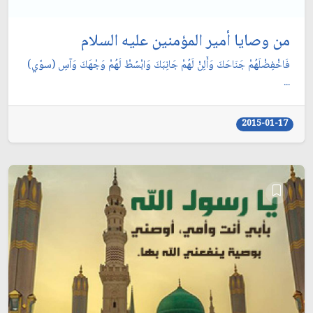
من وصايا أمير المؤمنين عليه السلام
فَاخْفِضْلَهُمْ جَنَاحَكَ وَأَلِنْ لَهُمْ جَانِبَكَ وَابْسُطْ لَهُمْ وَجْهَكَ وَآسِ (سوّي)
...
2015-01-17