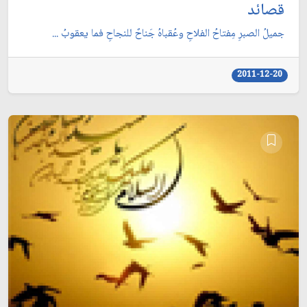
قصائد
جميلُ الصبرِ مِفتاحُ الفلاحِ وعُقباهُ جَناحٌ للنجاحِ فما يعقوبُ ...
2011-12-20