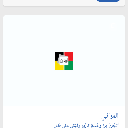
المراثي
أتَجْزَعُ مِنْ وَحْشَةِ الأَرْبَعِ وتَبْكي على طَللٍ ...