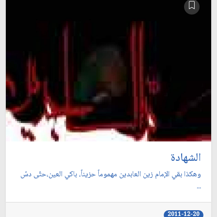
الشهادة
وهكذا بقي الإمام زين العابدين مهموماً حزيناً، باكي العين،حتّى دسّ
...
2011-12-20