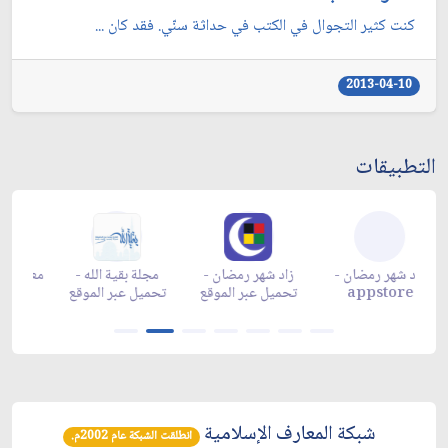
كنت كثير التجوال في الكتب في حداثة سنّي. فقد كان ...
2013-04-10
التطبيقات
زاد شهر رمضان -
زاد شهر رمضان -
زاد شهر رمضان -
م
appgallery
appstore
تحميل عبر الموقع
تح
شبكة المعارف الإسلامية
انطلقت الشبكة عام 2002م.