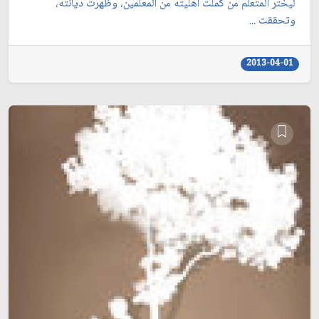
ليختر المتعلم من كملت أهليته من المعلمين، وظهرت ديانته،
وتحققت ...
2013-04-01