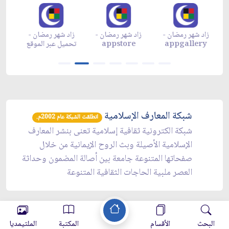
زاد شهر رمضان -
زاد شهر رمضان -
زاد شهر رمضان -
م
appgallery
appstore
تحميل عبر الموقع
تح
شبكة المعارف الإسلامية
انطلقت الشبكة عام 2002م.
شبكة الكترونية ثقافية إسلامية تعنى بنشر المعارف
الإسلامية الأصيلة وبث الروح الإيمانية من خلال
صفحاتها المتنوعة جامعة بين أصالة المضمون وحداثة
العصر ملبية الحاجات الثقافية المتنوعة
البحث
الأقسام
المكتبة
الملتيمديا