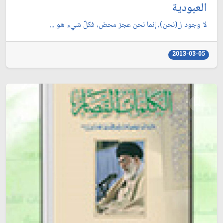
العبودية
لا وجود ل(نحن)، إنما نحن عجز محض، فكلّ شي‏ء هو ...
2013-03-05