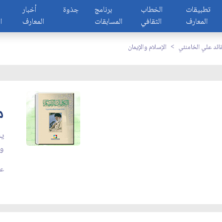
تطبيقات
الخطاب
برنامج
جذوة
أخبار
المعارف
الثقافي
المسابقات
المعارف
ا
قائد علي الخامنئي
الإسلام والإيمان
م
يج
وا
عدد