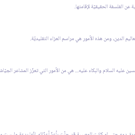
عن الفلسفة الحقيقيّة لإقامتها.
عاليم الدين، ومن هذه الأمور هي مراسم العزاء التقليديّة.
ن عليه السلام والبكاء عليه... هي من الأمور التي تعزّز المشاعر الجيّاشة
 دمه حتى لو كانت المصيبة قد حلّت بأعزّ أعزّائه، إنّها بدعة وليست من ا