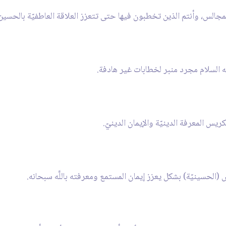
جالس، وأنتم الذين تخطبون فيها حتى تتعزز العلاقة العاطفيّة بالحسين 
 السلام مجرد منبر لخطابات غير هادفة.
س المعرفة الدينيّة والإيمان الدينيّ.
 (الحسينيّة) بشكل يعزز إيمان المستمع ومعرفته باللَّه سبحانه.