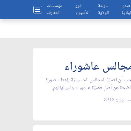
صدى
دوحة
نور
مؤسسات
لولاية
الولاية
الأسبوع
المعارف
جالس عاشوراء
ب أن تتميّز المجالس الحسينيّة بإعطاء صورة
ضحة عن أصل قضيّة عاشوراء وتبيانها لهم.
 الزوار: 3712