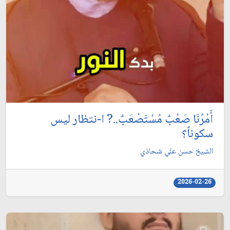
أَمْرُنَا صَعْبٌ مُسْتَصْعَبٌ..? ا-نتظار ليس
سكوناً؟
الشيخ حسن علي شحاذي
2026-02-26