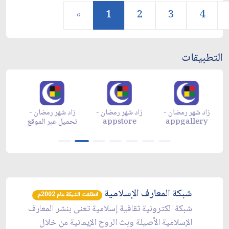
«
1
2
3
4
التطبيقات
زاد شهر رمضان -
زاد شهر رمضان -
زاد شهر رمضان -
م
appgallery
appstore
تحميل عبر الموقع
تح
شبكة المعارف الإسلامية
انطلقت الشبكة عام 2002م.
شبكة الكترونية ثقافية إسلامية تعنى بنشر المعارف
الإسلامية الأصيلة وبث الروح الإيمانية من خلال