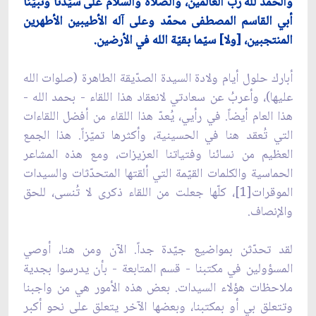
والحمد لله ربّ العالمين، والصلاة والسلام على سيّدنا ونبيّنا
أبي القاسم المصطفى محمّد وعلى آله الأطيبين الأطهرين
المنتجبين، [ولا] سيّما بقيّة الله في الأرضين.
أبارك حلول أيام ولادة السيدة الصدّيقة الطاهرة (صلوات الله
عليها)، وأعربُ عن سعادتي لانعقاد هذا اللقاء - بحمد الله -
هذا العام أيضاً. في رأيي، يُعدّ هذا اللقاء من أفضل اللقاءات
التي تُعقد هنا في الحسينية، وأكثرها تميّزاً. هذا الجمع
العظيم من نسائنا وفتياتنا العزيزات، ومع هذه المشاعر
الحماسية والكلمات القيّمة التي ألقتها المتحدّثات والسيدات
الموقرات[1]، كلّها جعلت من اللقاء ذكرى لا تُنسى، للحق
والإنصاف.
لقد تحدّثن بمواضيع جيّدة جداً. الآن ومن هنا، أوصي
المسؤولين في مكتبنا - قسم المتابعة - بأن يدرسوا بجدية
ملاحظات هؤلاء السيدات. بعض هذه الأمور هي من واجبنا
وتتعلق بي أو بمكتبنا، وبعضها الآخر يتعلق على نحو أكبر