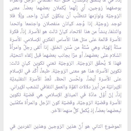
إذاً، في ما يتعلّق بالإنسان، خلق الله المتعالي الرّجل والمرأة
بوصفهما زوجين، أي إنّهما يُكملان بعضهما بعضاً. معنى
الزوجيّة ولوازمها تتطلّب أن يتكوّن كيانٌ واحد، وإلّا فلا
توجد زوجيّة. إذا وُجد كيانان منفصلان واجتمعا واتحدا
وائتلفا، ينشأ من هذا الاتحاد كيانٌ ثالث هو الأسرة. إذاً، فكرة
الأسرة قائمة على مثل هذا الأساس الفكري الإسلامي. الأسرة
سنّةٌ إلهيّة، وهي سُنّةٌ من سُنن الخلق. إذا ألقى رجلٌ وامرأةٌ
السّلام على بعضهما، أو مرّا بجانب بعضهما قبل إلقاء التحيّة،
فهذا لا يُحقّق الزوجيّة. الزوجيّة تعني تكوين كيانٍ ثالث:
تكوين الأسرة؛ هذا هو معنى الزوجيّة. طبعاً، أُكّد في الإسلام
على الأسرة أيضاً، ولحُسن الحظ، تُعدّ الأسرة التقليديّة
الإيرانيّة من أبرز دلالات القوّة والعمق الثقافي للشعب الإيراني.
إذاً، إنّ أوّل مادّة في الميثاق الإسلامي هي قضيّة تكوين
الأسرة وقضيّة الزوجيّة، وقضيّة كون الرّجل والمرأة مكمّلين
لبعضهما بعضاً، إذ يُكمل كلٌّ منهما الآخر.
الموضوع الثاني هو أنّ هذين الزوجين وهذين الفردين في