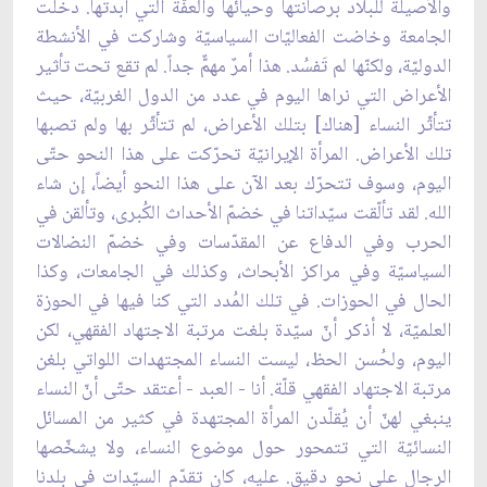
والأصيلة للبلاد برصانتها وحيائها والعفّة التي أبدتها. دخلت
الجامعة وخاضت الفعاليّات السياسيّة وشاركت في الأنشطة
الدوليّة، ولكنّها لم تَفسُد. هذا أمرٌ مهمٌّ جداً. لم تقع تحت تأثير
الأعراض التي نراها اليوم في عدد من الدول الغربيّة، حيث
تتأثّر النساء [هناك] بتلك الأعراض، لم تتأثّر بها ولم تصبها
تلك الأعراض. المرأة الإيرانيّة تحرّكت على هذا النحو حتّى
اليوم، وسوف تتحرّك بعد الآن على هذا النحو أيضاً، إن شاء
الله. لقد تألّقت سيّداتنا في خضمّ الأحداث الكُبرى، وتألقن في
الحرب وفي الدفاع عن المقدّسات وفي خضمّ النضالات
السياسيّة وفي مراكز الأبحاث، وكذلك في الجامعات، وكذا
الحال في الحوزات. في تلك المُدد التي كنا فيها في الحوزة
العلميّة، لا أذكر أنّ سيّدة بلغت مرتبة الاجتهاد الفقهي، لكن
اليوم، ولحُسن الحظ، ليست النساء المجتهدات اللواتي بلغن
مرتبة الاجتهاد الفقهي قلّة. أنا - العبد - أعتقد حتّى أنّ النساء
ينبغي لهنّ أن يُقلّدن المرأة المجتهدة في كثير من المسائل
النسائيّة التي تتمحور حول موضوع النساء، ولا يشخّصها
الرجال على نحو دقيق. عليه، كان تقدّم السيّدات في بلدنا