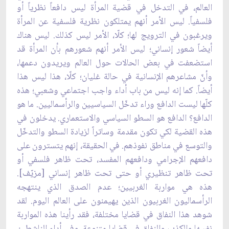
العالم، في التدخل في قضية المرأة ليس دافعاً نظرياً أو
فلسفياً. ليس الأمر أنهم يمتلكون نظرية فلسفية عن المرأة
ويرغبون في الترويج لها؛ كلّا، الأمر ليس كذلك. ليس هناك
أيضاً شعور إنساني؛ ليس الأمر أنهم شعورهم بأن المرأة قد
استضعفت في بعض الحالات حول العالم ويريدون دعمها،
وأنّ مشاعرهم الإنسانية في حالة غليان؛ كلّا، هذا ليس هذا
أيضاً. كما إنه ليس من باب أداء واجب اجتماعي وشعبي؛ هذه
كلّها ليست الدافع وراء تدخّل السياسيين والرأسماليين. ما هو
الدافع؟ الدافع هو السطو السياسي والاستعماري. يدخلون في
هذه القضية لكي تكون مقدمة وساتراً لزيادة السطو والتدخّل
والتوسع في مناطق نفوذهم. في الحقيقة، إنهم يتسترون على
دافعهم الإجرامي ودافعهم المفسد، تحت ظاهر فلسفي أو
تحت ظاهر تنظيري أو حتى تحت ظاهر إنساني [مزيّف].
هذه هي مواربة الغربيين؛ عدم الصدق الذي ينتهجه
الرأسماليون الغربيون الذين يهيمنون على العالم اليوم. لقد
شوهد هذا النفاق في قضايا مختلفة، فقد رأينا هذه المواربة
نفسها والكذب والنفاق في قضايا متنوعة، وفي أداء الناشطين