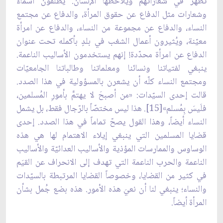
تظهر في شعاراتهم ويلاحظها الإنسان. يطلقون أسماءً
وشعارات مثل الدفاع عن حقوق المرأة، والدفاع عن مجتمع
النساء، والدفاع عن مجموعة من النساء، والدفاع عن امرأة
معيّنة، ويُثيرون أعمال الشغب في بلدٍ بأكمله تحت عنوان
الدفاع عن امرأة محدّدة! إنهم يستخدمون الأساليب الناعمة.
ينبغي لفتياتنا ونسائنا ومعلماتنا وطالباتنا الجامعيّات
ومجتمع النساء كلّه أن يشعرن بالمسؤولية في هذا الصدد.
قالت إحدى السيّدات: «من أصبحَ لا يهتمَّ بأمورِ المُسلمين،
فلَيسَ بِمُسلم»[15]. هذا ليس مختصّاً بالرّجال فقط، بل يشمل
النساء أيضاً، وهذا القول يصحّ تماماً في هذا الصدد. إحدى
قضايا المسلمين التي ينبغي إيلاء الاهتمام لها هي هذه
الوساوس والممارسات المؤذية والأساليب العدائيّة والأساليب
الناعمة والحرب الناعمة التي تهدف إلى الانحراف عن القيَم
في كثير من القضايا، وخصوصاً القضايا المرتبطة بالسيّدات
والنساء؛ ينبغي لنا أن نعيَ هذه الأمور. هذه بضع جُمل بشأن
المرأة أيضاً.