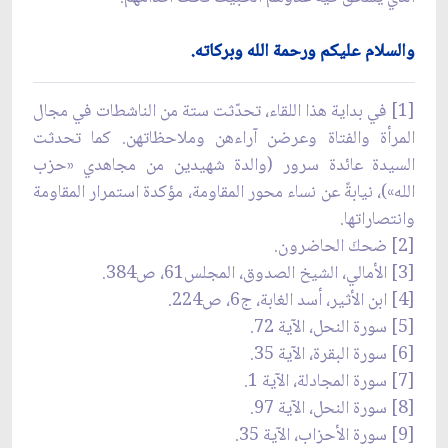
والسلام عليكم ورحمة الله وبركاته.
[1] في بداية هذا اللقاء، تحدّثت ستة من الناشطات في مجال
المرأة والفتاة وعرضن آراءهن وملاحظاتهن. كما تحدثت
السيدة عائدة سرور (والدة شهيدين من مجاهدي «حزب
الله»)، نيابةً عن نساء محور المقاومة، مؤكدة استمرار المقاومة
وانتصاراتها.
[2] ضحكَ الحاضرون.
[3] الأمالي، الشيخ الصدوق، المجلس61، ص384.
[4] ابن الأثير، أسد الغابة، ج6، ص224.
[5] سورة النحل، الآية 72.
[6] سورة البقرة، الآية 35.
[7] سورة المجادلة، الآية 1.
[8] سورة النحل، الآية 97.
[9] سورة الأحزاب، الآية 35.