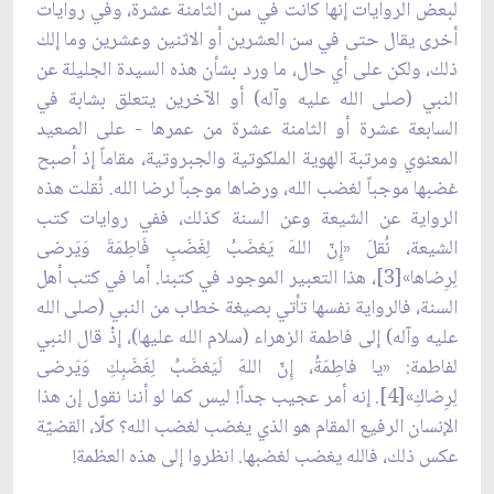
لبعض الروايات إنها كانت في سن الثامنة عشرة، وفي روايات
أخرى يقال حتى في سن العشرين أو الاثنين وعشرين وما إلك
ذلك، ولكن على أي حال، ما ورد بشأن هذه السيدة الجليلة عن
النبي (صلى الله عليه وآله) أو الآخرين يتعلق بشابة في
السابعة عشرة أو الثامنة عشرة من عمرها - على الصعيد
المعنوي ومرتبة الهوية الملكوتية والجبروتية، مقاماً إذ أصبح
غضبها موجباً لغضب الله، ورضاها موجباً لرضا الله. نُقلت هذه
الرواية عن الشيعة وعن السنة كذلك، ففي روايات كتب
الشيعة، نُقلَ «إِنّ اللهَ يَغضَبُ لِغَضَبِ فَاطِمَةَ وَيَرضى
لِرِضاها»[3]، هذا التعبير الموجود في كتبنا. أما في كتب أهل
السنة، فالرواية نفسها تأتي بصيغة خطاب من النبي (صلى الله
عليه وآله) إلى فاطمة الزهراء (سلام الله عليها)، إذْ قال النبي
لفاطمة: «يا فاطِمَةُ، إِنّ اللهَ لَيَغضَبُ لِغَضَبِكِ وَيَرضى
لِرِضاكِ»[4]. إنه أمر عجيب جداً! ليس كما لو أننا نقول إن هذا
الإنسان الرفيع المقام هو الذي يغضب لغضب الله؟ كلّا، القضيّة
عكس ذلك، فالله يغضب لغضبها. انظروا إلى هذه العظمة!