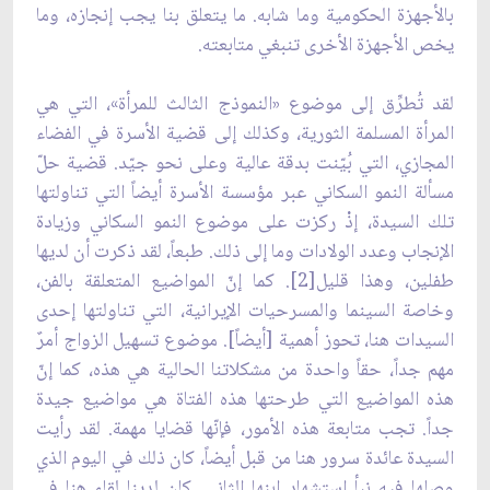
بالأجهزة الحكومية وما شابه. ما يتعلق بنا يجب إنجازه، وما
يخص الأجهزة الأخرى تنبغي متابعته.
لقد تُطرِّق إلى موضوع «النموذج الثالث للمرأة»، التي هي
المرأة المسلمة الثورية، وكذلك إلى قضية الأسرة في الفضاء
المجازي، التي بُيّنت بدقة عالية وعلى نحو جيّد. قضية حلّ
مسألة النمو السكاني عبر مؤسسة الأسرة أيضاً التي تناولتها
تلك السيدة، إذْ ركزت على موضوع النمو السكاني وزيادة
الإنجاب وعدد الولادات وما إلى ذلك. طبعاً، لقد ذكرت أن لديها
طفلين، وهذا قليل[2]. كما إنّ المواضيع المتعلقة بالفن،
وخاصة السينما والمسرحيات الإيرانية، التي تناولتها إحدى
السيدات هنا، تحوز أهمية [أيضاً]. موضوع تسهیل الزواج أمرٌ
مهم جداً، حقاً واحدة من مشكلاتنا الحالية هي هذه، كما إنّ
هذه المواضيع التي طرحتها هذه الفتاة هي مواضيع جيدة
جداً. تجب متابعة هذه الأمور، فإنّها قضايا مهمة. لقد رأيت
السيدة عائدة سرور هنا من قبل أيضاً، كان ذلك في اليوم الذي
وصلها فيه نبأ استشهاد ابنها الثاني. كان لدينا لقاء هنا في