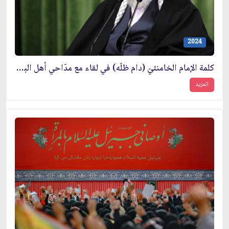
2024
كلمة الإمام الخامنئيّ (دام ظلّه) في لقاء مع مدّاحي أهل البيت (عليهم السلام) وشعرائهم، في ذكرى ولادة السيّدة فاطمة الزّهراء (سلام الله عليها)
المزيد