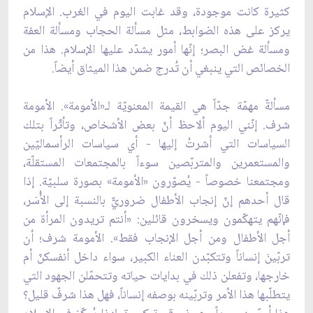
كثيرة كانت موجودة، وقد غابت اليوم في الغرب. الإسلام
يركز على هذه الضوابط، مثل مسألة الحجاب ومسألة العفة
ومسألة غض البصر؛ إنّها أمور يشدّد عليها الإسلام. هذا من
الخصائص التي ينبغي أن تُدرج ضمن هذا الميثاق أيضاً.
مسألةٌ مهمّة جدّاً هي القيمة المعنويّة لـ«الأمومة». الأمومة
شرف. إنّني اليوم ألاحظ أنّ بعض الأشخاص، وتأثّراً بتلك
السياسات التي أشرتُ إليها - أي سياسات الرأسماليّين
والمستعمرين والمتربّصين سوءاً بالمجتمعات المستقلّة،
ومجتمعنا خصوصاً - يُصوّرون «الأمومة» بصورة سلبيّة. إذا
قال أحدهم إنّ إنجاب الأطفال ضروريٌّ بالنسبة إلى الأُسَر،
فإنّهم يتهكّمون ويسخرون قائلين: «أنتم تريدون المرأة من
أجل الأطفال ومن أجل الإنجاب فقط». الأمومة شرف؛ أن
تربّينَ إنساناً وتتكبّدن العناء الكبير، سواء داخل أنفسكنّ أم
خارجها، وتفعلن ذلك في بدايات حياته وتتحمّلن الجهود التي
يتطلّبها هذا الأمر وتربّينه بوصفه إنساناً، فهل هذا شرفٌ قليل؟