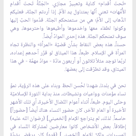
«تَحتَ أقدام» كناية وتعبيرٌ مجازي. «الجَنَّةُ تَحتَ أَقدامِ
الأُمَّهات» تعني أنّها بمتناول يد الأمّ. إذا أردتم الجنّة، فعليكم
الذّهاب إلى الأمّ؛ هي من ستمنحكم الجنّة. قدّموا الحبّ إليها
وكونوا لطفاء معها واخدموها وأطيعوها واحترموها، وهي
سوف تمنحكم الجنّة. هذه إحدى الموادّ أيضاً.
حسناً، هذه بعض النقاط بشأن قضيّة «المرأة» والنظرة تجاه
المرأة في الإسلام. طبعاً، هذا الميثاق لو قرّر أحدهم إعداده،
لربّما توجد مثلاً ثلاثون أو أربعون مادّة - موادّ مهمّة - في هذا
الميثاق، وقد تطرّقت إلى بعضها.
نحن في بلدنا، شهدنا لحُسن الحظ وبناء على هذه الرؤية، نموّ
نساء مؤمنات وواعيات ونشيطات، منذ بداية الثورة الإسلاميّة
وحتّى اليوم. طبعاً، أثناء أعوام النّضال الأخيرة، أي تلك الأشهر
الأخيرة أو العام الآخر، كان حضور النساء هناك أيضاً [حضوراً]
حاسماً. لذلك، لم يتراجع الإمام [الخميني] (رضوان الله عليه)
إطلاقاً. بعض الأشخاص كانوا معارضين لمشاركة النّساء في
المسيرات، ولكنّ الإمام [الخميني] (قده) كان يرفض بشدّة