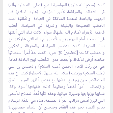
كانت (سلام الله عليها) المواسية للنبيّ (صلى الله عليه وآله)
في الشدائد، والمرافقة لأمير المؤمنين (عليه السلام) في
الجهاد، والباعثة لدهشة الملائكة في العبادة، والمُلقيَة لتلك
الخُطَب الفصيحة والبليغة والناريّة في السياسة. خُطب
فاطمة الزّهراء (سلام الله عليها)، سواء أكانت تلك التي ألقتها
في المسجد أمام المهاجرين والأنصار، أم تلك التي شاركتها مع
نساء المدينة، كانت تتضمن السياسة والمعرفة والشكوى
والمناقب كذلك؛ [تتضمن] كلّ شيء. كانت حقاً أمراً استثنائيّاً
صاغته أرقى الألفاظ وأبعدها مدى، كخُطب نهج البلاغة تماماً.
هي مَن ربّت الإمام الحسن (عليه السلام) والحسين بن علي
(عليه السلام) وزينب (سلام الله عليها). لاحظوا! كيف أنّ هذه
الخصائص حين يجتمع بعضها مع بعض، تُظهر للمرء - للحقّ
والإنصاف - أمراً مُذهلاً وعظيماً. كانت طفولتها أسوة، وكذا
شبابها وزواجها وسيرة حياتها، وهذه كلّها تُعَدُّ النماذج الأسمى
التي تبرز أسمى مراتب المرأة المسلمة. هذه هي القمّة. الإسلام
يدعو النساء نحو هذه القمّة، وصحيح أنّ النساء جميعهن لا