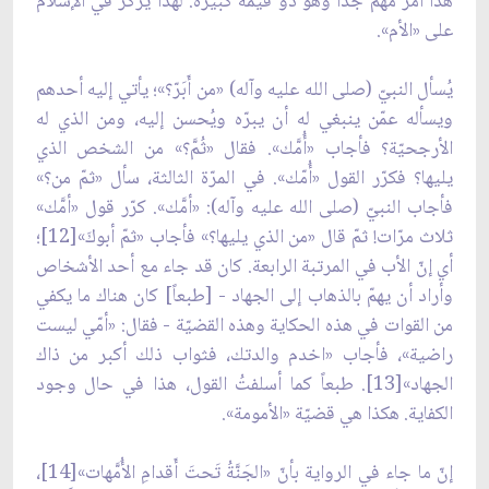
هذا أمرٌ مهم جداً وهو ذو قيمة كبيرة. لهذا يُركّز في الإسلام
على «الأم».
يُسأل النبيّ (صلى الله عليه وآله) «من أَبَرّ؟»؛ يأتي إليه أحدهم
ويسأله عمّن ينبغي له أن يبرّه ويُحسن إليه، ومن الذي له
الأرجحيّة؟ فأجاب «أُمَّك». فقال «ثُمَّ؟» من الشخص الذي
يليها؟ فكرّر القول «أُمّك». في المرّة الثالثة، سأل «ثمّ من؟»
فأجاب النبيّ (صلى الله عليه وآله): «أمَّك». كرّر قول «أمَّك»
ثلاث مرّات! ثمّ قال «من الذي يليها؟» فأجاب «ثمّ أبوكَ»[12]؛
أي إنّ الأب في المرتبة الرابعة. كان قد جاء مع أحد الأشخاص
وأراد أن يهمّ بالذهاب إلى الجهاد - [طبعاً] كان هناك ما يكفي
من القوات في هذه الحكاية وهذه القضيّة - فقال: «أمّي ليست
راضية»، فأجاب «اخدم والدتك، فثواب ذلك أكبر من ذاك
الجهاد»[13]. طبعاً كما أسلفتُ القول، هذا في حال وجود
الكفاية. هكذا هي قضيّة «الأمومة».
إنّ ما جاء في الرواية بأنّ «الجَنَّةُ تَحتَ أَقدامِ الأُمَّهات»[14]،