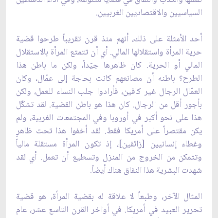
السياسيين والاقتصاديين الغربيين.
أحد الأمثلة على ذلك، أنهم منذ قرن تقريباً طرحوا قضية
حرية المرأة واستقلالها المالي. أي أن تتمتع المرأة بالاستقلال
المالي أو الحرية. كان ظاهرها جيّداً، ولكن ما باطن هذا
الطرح؟ باطنه أن مصانعهم كانت بحاجة إلى عمّال، وكان
العمّال الرجال غير كافين، فأرادوا جلب النساء للعمل، ولكن
بأجور أقل من الرجال. كان هذا هو باطن القضية. لقد تشكّل
هذا على نحو أكبر في أوروبا وفي المجتمعات الغربية، ولم
يكن مقتصراً على أمريكا فقط. لقد أخفوا هذا تحت ظاهرٍ
وغطاء إنسانيين [زائفين]، إذ تكون المرأة مستقلة مالياً
وتتمكن من الخروج من المنزل وتسطيع أن تعمل. أي لقد
شهدت البشرية هذا النفاق هناك أيضاً.
المثال الآخر، وطبعاً لا علاقة له بقضية المرأة، هو قضية
تحرير العبيد في أمريكا. في أواخر القرن التاسع عشر، عام