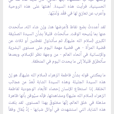
الحسينية، فرأيت هذه السيدة. أهنئها على هذه الروحية
وأعرب عن تعازيّ لها في فقْد وَلَدَيْها.
لقد أعددتُ بضع نقاط لأعرضها هنا، وإن شاء الله، سأتحدث
عنها بما يُتيحه الوقت. سأتحدّث قليلاً بشأن السيدة الصدّيقة
الكبرى (سلام الله عليها)، ثم سأتناول نقطتين أو ثلاث عن
قضية المرأة - هي قضية مهمة اليوم على مستوى البشرية
والإنسانية في أنحاء العالم - من وجهة نظر الإسلام، وبعدها
سأتطرّق قليلاً إلى ما يحدث اليوم في المنطقة.
ما يمكنني قوله بشأن فاطمة الزهراء (سلام الله عليها)، هو إنّ
هذه السيدة الجليلة وهذه السيدة الشابة تُعدّ من عجائب
الخلقة. إذا استطاع الإنسان إحصاء الأبعاد الوجودية لفاطمة
الزهراء (سلام الله عليها) ومشاهدتها، فإنّه سيُوقن بأنها ظاهرة
مذهلة في خلق العالم، إنّها مخلوقٌ بهذا المستوى. لقد بلغت
هذه الشابة، التي استشهدت في أوائل شبابها - إذْ يُقال وفقاً