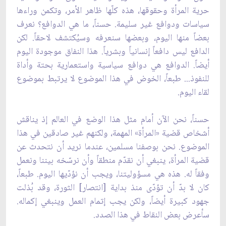
حرية المرأة وحقوقها، هذه كلّها ظاهر الأمر، وتكمن وراءها
سياسات ودوافع غير سليمة. حسناً، ما هي الدوافع؟ نعرف
بعضاً منها اليوم، وبعضها سنعرفه وسيُكتشف لاحقاً. لكن
الدافع ليس دافعاً إنسانياً وبشرياً. هذا النفاق موجودة اليوم
أيضاً. الدوافع هي دوافع سياسية واستعمارية بحتة وأداة
للنفوذ... طبعاً، الخوض في هذا الموضوع لا يرتبط بموضوع
لقاء اليوم.
حسناً، نحن الآن أمام مثل هذا الوضع في العالم إذ يناقش
أشخاص قضية «المرأة» المهمة، ولكنهم غير صادقين في هذا
الموضوع. نحن بوصفنا مسلمين، عندما نريد أن نتحدث عن
قضية المرأة، ينبغي أن نقدّم منطقاً وأن نرسّخه بيننا ونعمل
وفقاً له. هذه هي مسؤوليتنا، ويجب أن نؤدّيها اليوم. طبعاً،
كان لا بدّ أن تؤدّى منذ بداية [انتصار] الثورة، وقد بُذلت
جهود كبيرة أيضاً، ولكن يجب إتمام العمل وينبغي إكماله.
سأعرض بعض النقاط في هذا الصدد.