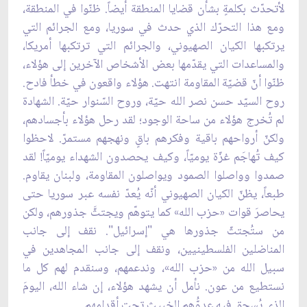
لأتحدّث بكلمةٍ بشأن قضايا المنطقة أيضاً. ظنّوا في المنطقة،
ومع هذا التحرّك الذي حدث في سوريا، ومع الجرائم التي
يرتكبها الكيان الصهيوني، والجرائم التي ترتكبها أمريكا،
والمساعدات التي يقدّمها بعض الأشخاص الآخرين إلى هؤلاء،
ظنّوا أنّ قضيّة المقاومة انتهت. هؤلاء واقعون في خطأ فادح.
روح السيّد حسن نصر الله حيّة، وروح السّنوار حيّة. الشهادة
لم تُخرج هؤلاء من ساحة الوجود؛ لقد رحل هؤلاء بأجسادهم،
ولكنّ أرواحهم باقية وفكرهم باقٍ ونهجهم مستمرّ. لاحظوا
كيف تُهاجَم غزّة يوميّاً، وكيف يحصدون الشهداء يوميّاً! لقد
صمدوا وواصلوا الصمود ويواصلون المقاومة، ولبنان يقاوم.
طبعاً، يظنّ الكيان الصهيوني أنّه يُعدّ نفسه عبر سوريا حتى
يحاصرَ قوات «حزب الله» كما يتوهّم ويجتثَّ جذورهم، ولكن
من ستُجتثّ جذورها هي "إسرائيل". نقف إلى جانب
المناضلين الفلسطينيين، ونقف إلى جانب المجاهدين في
سبيل الله من «حزب الله»، وندعمهم، وسنقدم لهم كل ما
نستطيع من عون. نأمل أن يشهد هؤلاء، إن شاء الله، اليومَ
الذي يُسحق فيه عدوُّهم الخبيث تحت أقدامهم.