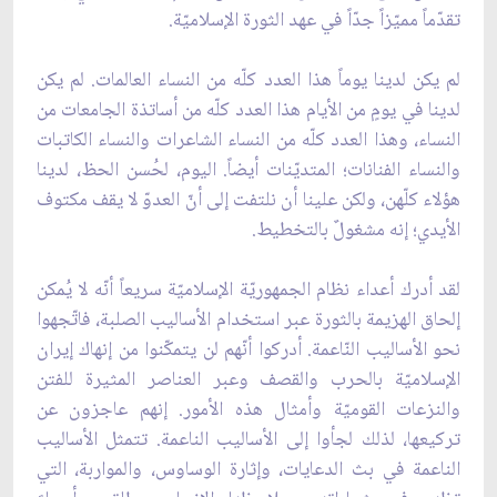
تقدّماً مميّزاً جدّاً في عهد الثورة الإسلاميّة.
لم يكن لدينا يوماً هذا العدد كلّه من النساء العالمات. لم يكن
لدينا في يومٍ من الأيام هذا العدد كلّه من أساتذة الجامعات من
النساء، وهذا العدد كلّه من النساء الشاعرات والنساء الكاتبات
والنساء الفنانات؛ المتديّنات أيضاً. اليوم، لحُسن الحظ، لدينا
هؤلاء كلّهن، ولكن علينا أن نلتفت إلى أنّ العدوّ لا يقف مكتوف
الأيدي؛ إنه مشغولٌ بالتخطيط.
لقد أدرك أعداء نظام الجمهوريّة الإسلاميّة سريعاً أنّه لا يُمكن
إلحاق الهزيمة بالثورة عبر استخدام الأساليب الصلبة، فاتّجهوا
نحو الأساليب النّاعمة. أدركوا أنّهم لن يتمكّنوا من إنهاك إيران
الإسلاميّة بالحرب والقصف وعبر العناصر المثيرة للفتن
والنزعات القوميّة وأمثال هذه الأمور. إنهم عاجزون عن
تركيعها، لذلك لجأوا إلى الأساليب الناعمة. تتمثل الأساليب
الناعمة في بث الدعايات، وإثارة الوساوس، والمواربة، التي