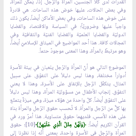
القدرات لدى كلا الجنسين، المرأة والرّجل. إذاً، يُمكن للمرأة،
وفي بعض الحالات، عليها خوض هذه الساحات. هي قادرةٌ
على خوض هذه الساحات، وفي بعض الأماكن أيضاً، يكون ذلك
واجباً عليها وضروريّاً؛ في السياسة والاقتصاد والقضايا
الدوليّة والقضايا العلميّة والقضايا الفنيّة والثقافيّة وفي
المجالات كافة. هذا أحد المواضيع في الميثاق الإسلاميّ أيضاً،
وهو مرتبطٌ بالمرأة، وهذا المعنى موجودٌ حتماً.
الموضوع التالي هو أنّ المرأة والرّجل يلعبان في بيئة الأسرة
أدواراً مختلفة، وهذا ليس دليلاً على التفوّق. على سبيل
المثال، يتكفّل الرّجل بالإنفاق على الأسرة، وهذا لا يعني
التفوّق. إنجاب الأطفال من مسؤوليّة المرأة، وهذا ليس دليلاً
على التفوّق أيضاً. كلّ واحدة من هؤلاء ميزة، وهي ميزةٌ يتمتّع
بها كلٌّ من الرّجل والمرأة. لا تُحسب حقوق الرّجل والمرأة بناءً
على هذه الأسس، فلديهما حقوقٌ متساوية. هذا أمرٌ ورد في
القرآن الكريم أيضاً:
﴿وَلَهُنَّ مِثْلُ الَّذِي عَلَيْهِنَّ﴾
[10]؛ حقوق
المرأة والرّجل في الأسرة واحدة، بمعنى أنّه إذا نظرنا إلى