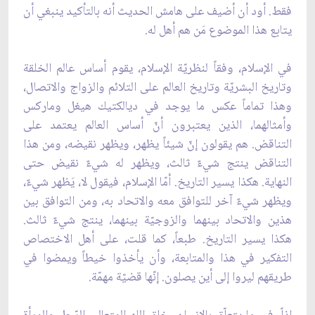
فقط. أود أن أضيف على هامش الحديث أنه بالتأكيد ينبغي أن
يتابع هذا الموضوع مَن هم أهل له.
في الإسلام، وفقاً لنظريّة الإسلام، يقوم أساس عالم الخلقة
وتاريخ البشريّة وتاريخ العالم على التلائم والزواج والاتصال،
وهذا تماماً عكس ما يوجد في ديالكتيك هيغل وماركس
وأمثالهما، الذين يعتبرون أنّ أساس العالم يعتمد على
التناقض. هم يقولون إنّ شيئاً يظهر، ويظهر نقيضه، ومن هذا
التناقض ينتج شيءٌ ثالث، ويظهر له شيءٌ نقيض حتى
النهاية. هكذا يسير التاريخ. أمّا الإسلام، فيقول لا، يَظهر شيءٌ،
ويظهر شيءٌ آخر للتوافق معه والاتحاد به، ومن التوافق بين
هذين والاتحاد بينهما والزوجيّة بينهما، ينتج شيءٌ ثالث.
هكذا يسير التاريخ. طبعاً، كما قلت، على أهل الاختصاص
التفكير في هذا والمتابعة، وأن يأخذوا خيطاً ويمضوا في
طريقهم ليروا إلى أين يصلون. إنّها قضيّة مهمّة.