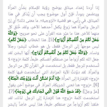
إذا أردنا إعداد ميثاق يوضح رؤية الإسلام بشأن المرأة
ويتضمن بنوداً، فإنّ أول موضوع يجب أن يُذكر في هذا
الميثاق، في رأيي، هو قضية «الزوجية». ما معنى ذلك؟ أي إنّ
الرجل والمرأة هما زوجٌ يكمل أحدهما الآخر، ولقد خُلق كل
منهما للآخر. هذا ما عبّر عنه القرآن على نحو صريح:
﴿وَاللَّهُ
جَعَلَ لَكُمْ مِنْ أَنْفُسِكُمْ أَزْوَاج﴾
[5]. هذا الخطاب
﴿جَعَلَ لَكُم﴾
ليس موجهاً إلى الرجال فقط، بل هو خطاب للبشر؛ رجالاً
ونساء.
﴿وَاللَّهُ جَعَلَ لَكُمْ مِنْ أَنْفُسِكُمْ أَزْوَاج﴾
؛ أيّها البشر، لقد
جعل الله لكم أزواجاً من صنفكم أنفسكم. طبعاً، كلمة «زوج» لا
تُستخدم للرجل فقط، بل استخدمت في القرآن لكل من الرجل
والمرأة. لقد دوّنتُ الآية المرادة، التي استُخدمت فيها كلمة
«زوج» للإشارة إلى المرأة:
﴿يَا آَدَمُ اسْكُنْ أَنْتَ وَزَوْجُكَ الْجَنَّةَ﴾
[6]. «زوج» هنا تعني الشريكة، المرأة. في موضع آخر، يقول
[عزّ وجلّ]:
﴿قَدْ سَمِعَ اللَّهُ قَوْلَ الَّتِي تُجَادِلُكَ فِي زَوْجِهَ﴾
[7].
استخدمت كلمة «زوج» هنا للإشارة إلى الرجل. لذلك، لقد
خلقنا لكم أزواجاً من صنفكم. طبعاً، هذا ليس خاصاً بالبشر