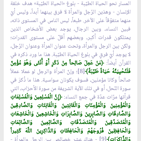
المسار نحو الحياة الطيّبة - بلوغ «الحياة الطيّبة» هدف خلقة
الإنسان - وهذين الرّجل والمرأة لا فرق بينهما أبداً، وليس أيّ
منهما متفوّقاً على الآخر. طبعاً، ليس الناس في المستوى ذاته،
فبين النساء، وبين الرجال، يوجد بعض الأشخاص الذين
يمتلكون قدرات أكبر، وبعضهم أقلّ على مستوى القدرات؛
ولكن بين الرجل والمرأة، وتحت عنوان المرأة وعنوان الرّجل،
لا يوجد أيّ فرقٍ في بلوغ الحياة الطيّبة. هذا ما ورد ذكره في
القرآن أيضاً:
﴿مَنْ عَمِلَ صَالِحاً مِنْ ذَكَرٍ أَوْ أُنْثَى وَهُوَ مُؤْمِنٌ
فَلَنُحْيِيَنَّهُ حَيَاةً طَيِّبَةً﴾
[8]؛ وإنّ المرأة والرجل لو عملا عملاً
صالحاً وكانا مؤمنَين، فسوف يكونان سواسية. هذا ما ذُكرَ في
سورة النّحل، أو في تلك الآية الشريفة من سورة الأحزاب، التي
قرأتها مرّات عدّة في جمع النساء:
﴿إِنَّ الْمُسْلِمِينَ وَالْمُسْلِمَاتِ
وَالْمُؤْمِنِينَ وَالْمُؤْمِنَاتِ وَالْقَانِتِينَ وَالْقَانِتَاتِ وَالصَّادِقِينَ
وَالصَّادِقَاتِ وَالصَّابِرِينَ وَالصَّابِرَاتِ وَالْخَاشِعِينَ وَالْخَاشِعَاتِ
وَالْمُتَصَدِّقِينَ وَالْمُتَصَدِّقَاتِ وَالصَّائِمِينَ وَالصَّائِمَاتِ
وَالْحَافِظِينَ فُرُوجَهُمْ وَالْحَافِظَاتِ وَالذَّاكِرِينَ اللَّهَ كَثِيراً
وَالذَّاكِرَاتِ﴾
[9] - هناك عشر خصائص بين الرجل والمرأة -