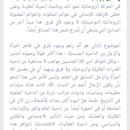
في الحركة الروحانيّة نحو الله، وباتجاه الحياة الطيّبة، وعلى
خطى الارتقاء الإنساني في عوالم الملكوت والعوالم المعنويّة
الروحانيّة التوحيديّة، لا وجود لأيّ فرق. هذا مبدأ آخر من
المبادئ التي ينبغي أن تُدرج ضمن هذا الميثاق أيضاً.
الموضوع التالي هو أنّه رغم وجود فَرق في ظاهر المرأة
والرّجل من الناحية الجسديّة - هذا أكثر طولاً وصوته أخشن
-، ولكن تتوافر لدى كلا الجنسين مواهب لا متناهية من ناحية
القدرات الفكريّة والروحيّة، ولا فرق بينهما. أي في مقدور كلا
المرأة والرّجل التسابق في العلم، وليس الأمر على هذا النحو
بأن يكون الرّجال أعلم من النساء. كلّا، كانت هناك سيّدات
عظيمات وساميات وذوات مراتب بارزة من الناحية العلميّة
في التاريخ. طبعاً، هنّ اليوم أكثر بمئات الأضعاف، إن كان في
الجامعة أو في الحوزة أيضاً. من ناحية العلم والفن والإبداعات
الفكريّة والعمليّة، ومن حيث التأثير الاجتماعي والفكري
والسياسي، ومن ناحية الفعاليات الاقتصاديّة؛ تتوافر هذه