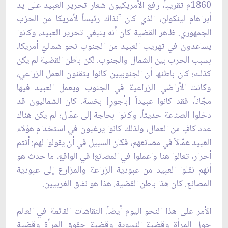
1860م تقريباً، رفع الأمريكيون شعار تحرير العبيد على يد
أبراهام لينكولن، الذي كان آنذاك رئيساً لأمريكا من الحزب
الجمهوري. ظاهر القضية كان أنه ينبغي تحرير العبيد، وكانوا
يساعدون في تهريب العبيد من الجنوب نحو شماليّ أمريكا،
بسبب الحرب بين الشمال والجنوب. لكن باطن القضية لم يكن
كذلك؛ كان باطنها أن الجنوبيين كانوا يتقنون العمل الزراعي،
وكانت الأراضي الزراعية في الجنوب ويعمل العبيد فيها
مجّاناً، فقد كانوا عبيداً [بأجورٍ] بخسة. كان الشماليون قد
دخلوا الصناعة حديثاً، وكانوا بحاجة إلى عمّال؛ لم يكن هناك
عدد كافٍ من العمال، ولذلك كانوا يرغبون في استخدام هؤلاء
العبيد عمّالاً في مصانعهم، فكان السبيل في أن يقولوا لهم: أنتم
أحرار، تعالوا هنا واعملوا في المصانع! في الواقع، ما حدث هو
أنهم نقلوا العبيد من عبودية الزراعة والمزارع إلى عبودية
المصانع. كان هذا باطن القضية. هذا هو نفاق الغربيين.
الأمر على هذا النحو اليوم أيضاً. النقاشات القائمة في العالم
حول المرأة وقضية النسوية وقضية حقوق المرأة وقضية