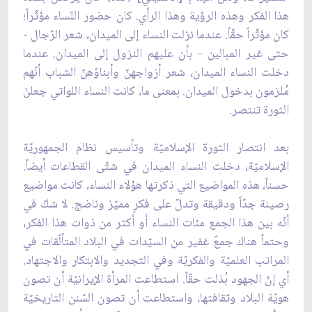
هذا الفكر وهذه الرؤية وهذا الرأي. كان حضور النّساء مؤثّراً؛
كان مؤثّراً حقّاً. عندما نزلت النساء إلى الميدان، شعر الرّجال -
حتى غير المبالين - بأن عليهم النزول إلى الميدان. عندما
دخلت النساء الميدان، شعر أزواجهنّ وأبناؤهنّ الشباب أنّهم
مُلزمون بدخول الميدان. بمعنى ما، كانت النساء اللواتي جعلنَ
الثورة تنتصر.
بعد انتصار الثورة الإسلاميّة وتأسيس نظام الجمهوريّة
الإسلاميّة، دخلت النساء الميدان في شتّى القطاعات أيضاً.
حسناً، هذه المواضيع التي ذكرتها هؤلاء النساء، كانت مواضيع
رصينة جدّاً ودقيقة وتدلّ على فكرٍ مميّز وناضج. لا شكّ في
أنّه بين هذا الجمع مئات النساء أو أكثر من ذوات هذا الفكر،
وحتماً هناك جمعٌ غفير من السيّدات في البلاد المتألّقات في
المراتب العلميّة والفكريّة وفي التجديد والابتكار والاجتهاد.
أي إنّ الجهود بُذلت حقّاً. استطاعت المرأة الإيرانيّة أن تصون
هويّة البلاد وثقافتها، واستطاعت أن تصون السّنن التاريخيّة