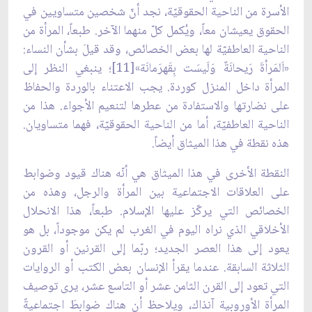
الأسرة من الناحية الحقوقيّة، نجد أنّ شخصين متساويين في
الحقوق يعيشان معاً، ويُكمل كلّ منهما الآخر. طبعاً، المرأة من
الناحية العاطفيّة لها بعض الخصائص، وقد قيلَ بشأن النساء:
«اَلمَرأةَ رَيحانَةٌ وَلَيسَت بِقَهرَمانَة»[11]؛ ينبغي النظر إلى
المرأة داخل المنزل كوردة. يجب الاعتناء بالوردة والحفاظ
على نضارتها والاستفادة من عطرها لتنعيم الأجواء. هذا من
الناحية العاطفيّة، أما من الناحية الحقوقيّة، فهما متساويان.
هذه نقطة في هذا الميثاق أيضاً.
النقطة الأخرى في هذا الميثاق هي أنّه هناك قيود وضوابط
على العلاقات الاجتماعية بين المرأة والرجل، وهذه من
الخصائص التي يركّز عليها الإسلام. طبعاً، هذا الانحلال
الأخلاقي الذي نراه اليوم في الغرب لم يكن موجوداً، بل هو
يعود إلى هذا العصر الجديد؛ ربّما إلى القرنين أو القرون
الثلاثة السابقة. عندما يقرأ الإنسان بعض الكتب أو الروايات
التي تعود إلى القرن الثامن عشر أو التاسع عشر، يرى توصيف
المرأة الأوروبية آنذاك، ويلاحظ أن هناك ضوابطَ اجتماعيةً