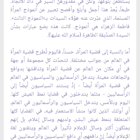
يستطعن بلوغها، ولكن في مقدورهنّ السير في ذاك الاتجاه.
طبعاً، يُعدّ هذا أجمل وأبلغ وأفصح تعبير عن أنموذج المرأة
المسلمة، الذي عبّرت عنه هؤلاء السيدات بـ«النموذج الثالث».
فاطمة الزهراء هي أنموذج. كانت هذه بضع عبارات بشأن
السيدة الصدّيقة الطاهرة (سلام الله عليها).
أما بالنسبة إلى قضية المرأة، حسناً، فاليوم تُطرح قضية المرأة
في العالم من جوانب مختلفة. تتحدّث كل مجموعة أو جهة
في أي مكان من العالم عن قضية المرأة وتناقشها بدوافع
واتجاهات معينة. يتدخل الرأسماليون والسياسيون في العالم
في قضية المرأة أيضاً - إذْ يستند السياسيون أيضاً إلى
الرأسماليين - مثلما يتدخلون في قضايا نمط العيش كلها.
اليوم وبالأمس، يتدخل السياسيون والرأسماليون في العالم،
أي أولئك الذين كانوا منشأ الاستعمار فيه، في القضايا كلها
المتعلقة بنمط عيش البشر، ولديهم وسائل إعلام، بل إنهم
يملكون أكثر وسائل الإعلام تأثيراً في العالم ويتقنون لغة
الإعلام أيضاً. إنّ دافعهم، أي دافع السياسيين والرأسماليين في