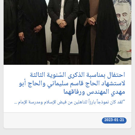
احتفال بمناسبة الذكرى السّنوية الثالثة
لاستشهاد الحاج قاسم سليماني والحاج أبو
مهدي المهندس ورفاقهما
"لقد كان نموذجاً بارزاً للناهلين من فيض الإسلام ومدرسة الإمام ...
2023-01-21