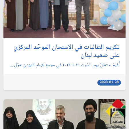
تكريم الطالبات في الامتحان الموحّد المركزيّ
على صعيد لبنان
أُقيمَ احتفالٌ يوم السّبت ٢١-١-٢٠٢٣ في مجمع الإمام المهديّ عجّل ...
2023-01-28