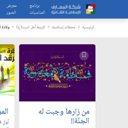
برنامج
معرض
المناسبات
الصور
الرئيسية
محطات إسلامية
كريمة أهل البيت(ع)
ولادة 
من زارها وجبت له
الم
الجنّة!!
أول قب