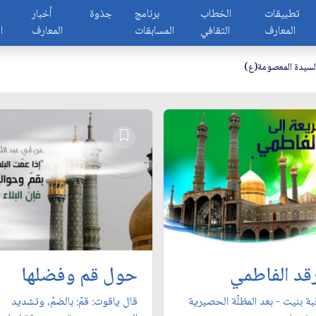
تطبيقات
الخطاب
برنامج
جذوة
أخبار
المعارف
الثقافي
المسابقات
المعارف
ا
السيدة المعصومة(ع)
رقد الفاطمي
حول قم وفضلها
ة بنيت - بعد المظلّة الحصيرية
قال ياقوت: قمّ: بالضمّ، وتشديد