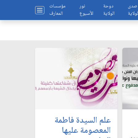
صدى
دوحة
نور
مؤسسات
لولاية
الولاية
الأسبوع
المعارف
علم السيدة فاطمة
المعصومة عليها