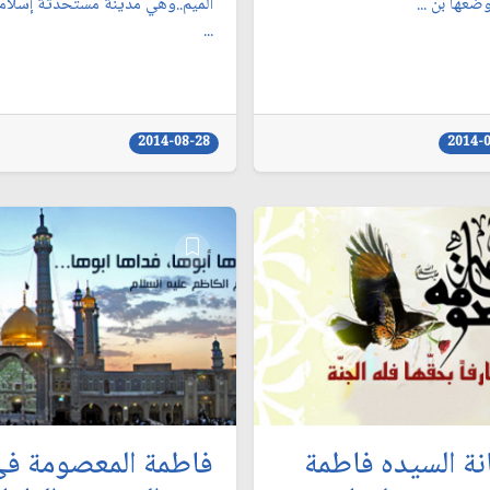
ضعها بن ...
الميم..وهي مدينة مستحدثة إسلاميّ
...
2014-08-28
2014-
نة السيده فاطمة
فاطمة المعصومة ف