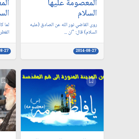
المعصومة عليها
الم
السلام
الس
روى القاضي نور الله عن الصادق (عليه
لما كا
السلام) قال: "ان ...
الفطرة
08-27
2014-08-27