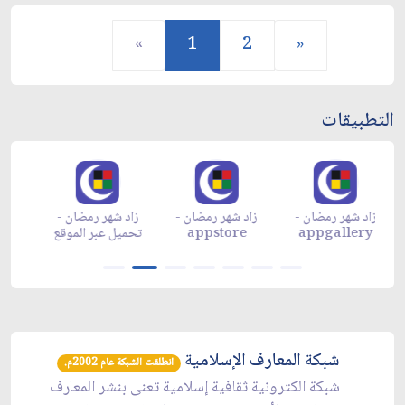
«
1
2
»
التطبيقات
زاد شهر رمضان -
زاد شهر رمضان -
زاد شهر رمضان -
م
appgallery
appstore
تحميل عبر الموقع
تح
شبكة المعارف الإسلامية
انطلقت الشبكة عام 2002م.
شبكة الكترونية ثقافية إسلامية تعنى بنشر المعارف