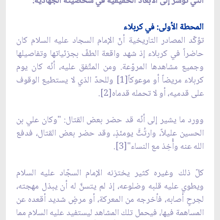
التي تؤشّر إلى الأبعاد الحقيقية في شخصيته الجهادية:
المحطة الأولى: في كربلاء
تؤكّد المصادر التاريخية أنّ الإمام السجاد عليه السلام كان
حاضراً في كربلاء إذ شهد واقعة الطفّ بجزئياتها وتفاصيلها
وجميع مشاهدها المروّعة. ومن المتّفق عليه، أنّه كان يوم
كربلاء مريضاً أو موعوكاً[1] وللحدّ الذي لا يستطيع الوقوف
على قدميه، أو لا تحمله قدماه[2].
وورد ما يشير إلى أنّه قد حضر بعض القتال: "وكان علي بن
الحسين عليلاً، وارتُثَّ يومئذٍ، وقد حضر بعض القتال، فدفع
الله عنه وأُخِذ مع النساء"[3].
كلّ ذلك وغيره كثير يختزنه الإمام السجّاد عليه السلام
ويطوي عليه قلبه وضلوعه، إذ لم يتسنَّ له أن يبذل مهجته،
لجرحٍ أصابه، فأخرجه من المعركة، أو مرضٍ شديد أقعده عن
المساهمة فيها، فيحمل تلك المشاهد ليستفيد عليه السلام مما