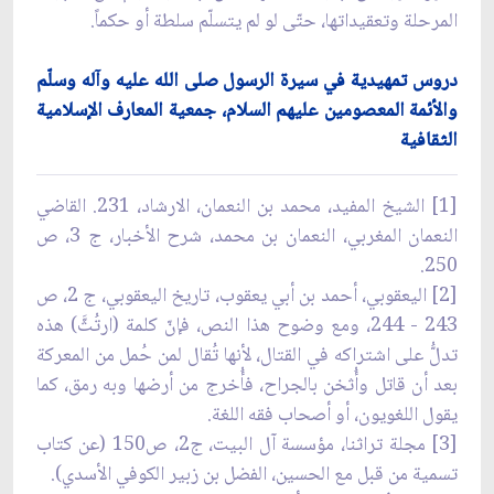
المرحلة وتعقيداتها، حتّى لو لم يتسلّم سلطة أو حكماً.
دروس تمهيدية في سيرة الرسول صلى الله عليه وآله وسلّم
والأئمة المعصومين عليهم السلام، جمعية المعارف الإسلامية
الثقافية
[1] الشيخ المفيد، محمد بن النعمان، الارشاد، 231. القاضي
النعمان المغربي، النعمان بن محمد، شرح الأخبار، ج 3، ص
250.
[2] اليعقوبي، أحمد بن أبي يعقوب، تاريخ اليعقوبي، ج 2، ص
243 - 244، ومع وضوح هذا النص، فإنّ كلمة (ارتُثَّ) هذه
تدلُّ على اشتراكه في القتال، لأنها تُقال لمن حُمل من المعركة
بعد أن قاتل وأُثخن بالجراح، فأُخرج من أرضها وبه رمق، كما
يقول اللغويون، أو أصحاب فقه اللغة.
[3] مجلة تراثنا، مؤسسة آل البيت، ج2، ص150 (عن كتاب
تسمية من قبل مع الحسين، الفضل بن زبير الكوفي الأسدي).