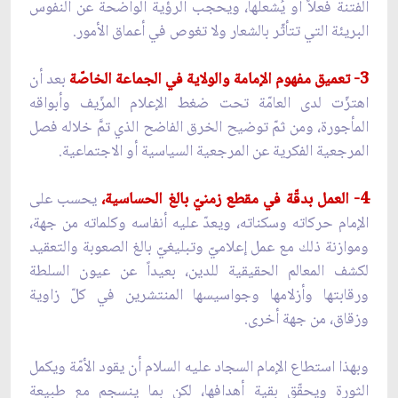
الفتنة فعلاً أو يُشعلها، ويحجب الرؤية الواضحة عن النفوس
البريئة التي تتأثّر بالشعار ولا تغوص في أعماق الأمور.
3- تعميق مفهوم الإمامة والولاية في الجماعة الخاصّة
بعد أن
اهتزّت لدى العامّة تحت ضغط الإعلام المزّيف وأبواقه
المأجورة، ومن ثمّ توضيح الخرق الفاضح الذي تمَّ خلاله فصل
المرجعية الفكرية عن المرجعية السياسية أو الاجتماعية.
4- العمل بدقّة في مقطع زمنيّ بالغ الحساسية،
يحسب على
الإمام حركاته وسكناته، ويعدّ عليه أنفاسه وكلماته من جهة،
وموازنة ذلك مع عمل إعلاميّ وتبليغيّ بالغ الصعوبة والتعقيد
لكشف المعالم الحقيقية للدين، بعيداً عن عيون السلطة
ورقابتها وأزلامها وجواسيسها المنتشرين في كلّ زاوية
وزقاق، من جهة أخرى.
وبهذا استطاع الإمام السجاد عليه السلام أن يقود الأمّة ويكمل
الثورة ويحقّق بقية أهدافها، لكن بما ينسجم مع طبيعة