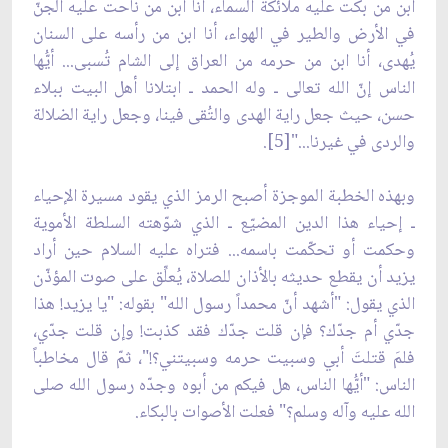
ابن من بكت عليه ملائكة السماء، أنا ابن من ناحت عليه الجنّ
في الأرض والطير في الهواء، أنا ابن من رأسه على السنان
يُهدى، أنا ابن من حرمه من العراق إلى الشام تُسبى... أيُّها
الناس إنّ الله تعالى ـ وله الحمد ـ ابتلانا أهل البيت ببلاء
حسن، حيث جعل راية الهدى والتُقى فينا، وجعل راية الضلالة
والردى في غيرنا..."[5].
وبهذه الخطبة الموجزة أصبح الرمز الذي يقود مسيرة الإحياء
ـ إحياء هذا الدين المضيّع ـ الذي شوّهته السلطة الأموية
وحكمت أو تحكّمت باسمه... فتراه عليه السلام حين أراد
يزيد أن يقطع حديثه بالأذان للصلاة، يُعلِّق على صوت المؤذّن
الذي يقول: "أشهد أنّ محمداً رسول الله" بقوله: "يا يزيد! هذا
جدّي أم جدّك؟ فإن قلت جدّك فقد كذبت! وإن قلت جدّي،
فلمَ قتلتَ أبي وسبيت حرمه وسبيتني؟!"، ثمّ قال مخاطباً
الناس: "أيُّها الناس، هل فيكم من أبوه وجدّه رسول الله صلى
الله عليه وآله وسلم؟" فعلت الأصوات بالبكاء.