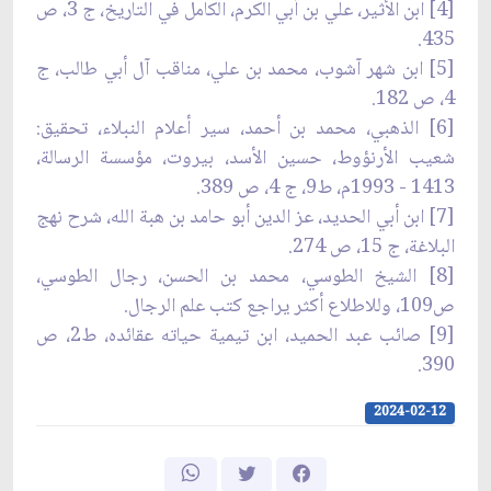
[4] ابن الأثير، علي بن أبي الكرم، الكامل في التاريخ، ج 3، ص
435.
[5] ابن شهر آشوب، محمد بن علي، مناقب آل أبي طالب، ج
4، ص 182.
[6] الذهبي، محمد بن أحمد، سير أعلام النبلاء، تحقيق:
شعيب الأرنؤوط، حسين الأسد، بيروت، مؤسسة الرسالة،
1413 - 1993م، ط9، ج 4، ص 389.
[7] ابن أبي الحديد، عز الدين أبو حامد بن هبة الله، شرح نهج
البلاغة، ج 15، ص 274.
[8] الشيخ الطوسي، محمد بن الحسن، رجال الطوسي،
ص109، وللاطلاع أكثر يراجع كتب علم الرجال.
[9] صائب عبد الحميد، ابن تيمية حياته عقائده، ط2، ص
390.
2024-02-12