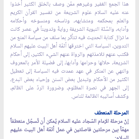
هذا الجمع الغفير وغيرهم ممّن وصف بالخلق الكثير أخذوا
عنه عليه السلام علوم الشريعة من تفسير القرآن الكريم
والعلم بمحكمه ومتشابهه، وناسخه ومنسوخه وأحكامه
وآدابه، والسُنّة النبوية الشريفة روايةً وتدويناً في عصر كانت
ما تزال كتابة الحديث فيه تتأثّر بما سلف من سياسة المنع من
التدوين، السياسة التي اخترقها أئمّة أهل البيت عليهم السلام
فكتب عنهم تلامذتهم والرواة عنهم الشيء الكثير، إلى أحكام
الشريعة، حلالها وحرامها وآدابها، إلى فضيلة الأمر بالمعروف
والنهي عن المنكر في عهد عمدت فيه السياسة إلى تعطيل
الكثير من الأحكام وتبديل بعض السنن وإحياء بعض البدع،
إلى الجهر في نصرة المظلوم، وضرورة الردّ على الظالم،
وكشف أساليبه الظالمة للناس.
المرحلة المنعطف
إنّ مرحلة الإمام السّجاد عليه السلام يُمكن أن تُسجّل منعطفاً
مهمّاً بين مرحلتين فاصلتين في عمل أئمّة أهل البيت عليهم
السلام: