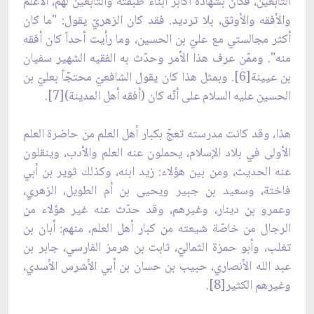
التابعين، فكان بشهادة أكابر أبناء طبقته والتابعين لهم، الأعلم
والأفقه والأوثق، بلا ترديد. فقد كان الزهريّ يقول: "ما كان
أكثر مجالستي مع عليّ بن الحسين، وما رأيت أحداً كان أفقه
منه". وممّن عرف هذا الأمر وحدّث به الفقيه الشهير سفيان
بن عيينة[6]. وبمثل هذا كان يقول الشافعيّ محتجّاً بعليّ بن
الحسين عليه السلام على أنّه كان (أفقه أهل المدينة)[7].
هذا، وقد كانت مدرسته تعجّ بكبار أهل العلم من حاضرة العلم
الأولى في بلاد الإسلام، يحملون عنه العلم والأدب، وينقلون
عنه الحديث، ومن بين هؤلاء: زيد ابنه، وكذلك ثوير بن أبي
فاختة، وسعيد بن جبير ويحيى بن أم الطويل، الزهري،
وعمرو بن دينار، وغيرهم، وقد حدّث عنه غير هؤلاء من
الرجال من خاصّة شيعته من كبار أهل العلم، منهم: أبان بن
تغلب، وأبو حمزة الثماليّ، ثابت بن هرمز الفارسي، جابر بن
عبد الله الأنصاري، حبيب بن حسان بن أبي الأشرس الأسدي،
وغيرهم الكثير[8].