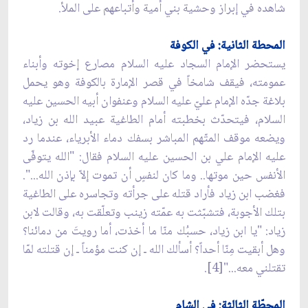
شاهده في إبراز وحشية بني أمية وأتباعهم على الملأ.
المحطة الثانية: في الكوفة
يستحضر الإمام السجاد عليه السلام مصارع إخوته وأبناء
عمومته، فيقف شامخاً في قصر الإمارة بالكوفة وهو يحمل
بلاغة جدّه الإمام عليّ عليه السلام وعنفوان أبيه الحسين عليه
السلام، فيتحدّث بخطبته أمام الطاغية عبيد الله بن زياد،
ويضعه موقف المتّهم المباشر بسفك دماء الأبرياء، عندما رد
عليه الإمام علي بن الحسين عليه السلام فقال: "الله يتوفّى
الأنفس حين موتها.. وما كان لنفسٍ أن تموت إلاّ بإذن الله...".
فغضب ابن زياد فأراد قتله على جرأته وتجاسره على الطاغية
بتلك الأجوبة، فتشبّثت به عمّته زينب وتعلّقت به، وقالت لابن
زياد: "يا ابن زياد، حسبُك منّا ما أخذت، أما رويتَ من دمائنا؟
وهل أبقيت مِنّا أحداً؟ أسألك الله ـ إن كنت مؤمناً ـ إن قتلته لمّا
تقتلني معه..."[4].
المحطّة الثالثة: في الشام