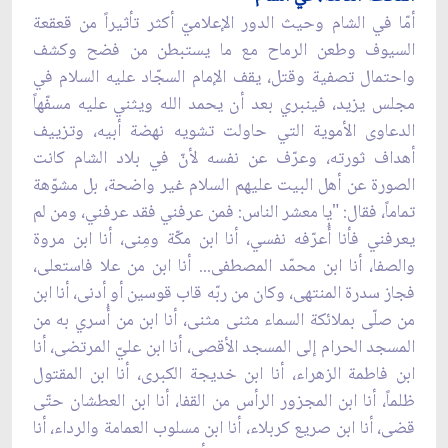
أمّا في الشام وحيث الدور الإعلاميّ أكثر تأثيراً من قعقعة
السيوف وطعن الرماح مع ما يستبطن من فضح وكشف
واحتمال تصفية وقتل، يقف الإمام السجّاد عليه السلام في
مجلس يزيد، فينبري بعد أن يحمد الله ويثني عليه مسفّهاً
الدعاوى الأموية التي حاولت تشويه نهضة أبيه، وتزييف
أهداف ثورته، وعرّف عن نفسه لأنّ في بلاد الشام كانت
الصورة عن أهل البيت عليهم السلام غير واضحة، بل مشوّهة
تماماً، فقال: "يا معشر الناس: فمن عرفني فقد عرفني، ومن لم
يعرفني فأنا أُعرّفه نفسي، أنا ابن مكّة ومِنى، أنا ابن مروة
والصفا، أنا ابن محمّد المصطفى... أنا ابن من علا فاستعلى،
فجاز سدرة المنتهى، وكان من ربّه قاب قوسين أو أدنى، أنا ابن
من صلّى بملائكة السماء مثنى مثنى، أنا ابن من أُسري به من
المسجد الحرام إلى المسجد الأقصى، أنا ابن عليّ المرتضى، أنا
ابن فاطمة الزهراء، أنا ابن خديجة الكبرى، أنا ابن المقتول
ظلماً، أنا ابن المجزور الرأس من القفا، أنا ابن العطشان حتّى
قضى، أنا ابن صريع كربلاء، أنا ابن مسلوب العمامة والرداء، أنا