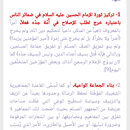
1- تركيز ثورة الإمام الحسين عليه السلام في ضمائر الناس
باعتباره خرج لطلب الإصلاح في أُمّة جدّه فعلاً،
آمراً
بالمعروف ناهياً عن المنكر، داعياً لتحكيم دين الله، ولم يخرج
(أشراً ولا بطراً)، بل لم يخرج على إمرة (أمير المؤمنين يزيد!!)
ولم ينوِ تمزيق الصفّ المسلم أو تفريق جماعة المسلمين،
وبالتالي فإنّه قُتل بسيف أعداء الدين، وليس (بسيف جدّه) كما
كان يروّج الإعلام الرسميّ آنذاك، وبعض المؤرّخين المتخلّفين
اليوم[9].
2
- بناء الجماعة الواعية،
أو كما تُسمّى القاعدة الجماهيرية
الشعبية، المؤهّلة لحفظ الرسالة وحدودها بعيداً عن الزيف
والتزييف وسياسة تسطيح الوعي التي غطّت مساحات
عريضة من الجمهور المسلم بحيث أضحت تلك الجماهير لا
تفرّق بين المفاهيم ومصاديقها، أو بين الشعارات المرفوعة
وضرورة تبنّيها، أو بين الأصيل والطارىء، الأمر الذي يُسبّب