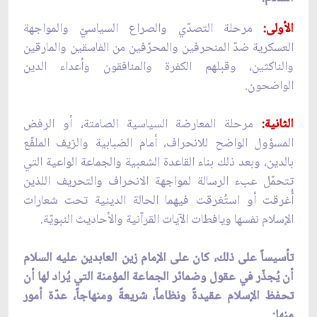
الأولى:
مرحلة التصدّي والصراع السياسيّ والمواجهة
العسكرية ضدّ المنحرفين والمحرّفين من الفاسقين والمارقين
والناكثين، وقبلهم الكفرة والمنافقون وأعداء الدين
الواضحون.
الثانية:
مرحلة المعارضة السياسية الصامتة، أو الرفض
المسؤول الواضح للانحراف، أمام الضبابية والزيف الملفّع
بالدين، وبعد ذلك بناء القاعدة الشعبية والجماعة الواعية التي
تتحمّل عبء الرسالة لمواجهة الانحراف والتحريف اللذين
أُغرقت أو استُغرقت فيهما الحالة الدينية تحت شعارات
الإسلام نفسها ويافطات الآيات القرآنية والأحاديث النبويّة.
تأسيساً على ذلك، كان على الإمام زين العابدين عليه السلام
أن يُجذّر في عقول وضمائر الجماعة المؤمنة التي يُراد لها أن
تحفظ الإسلام عقيدةً ونظاماً، شريعةً ومنهاجاً، عدّة أمور
منها: