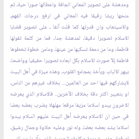
ومدهشة على تصوير المعاني الجافة واعطائها صورا حية، ثم
منحها ريشا رقيقا فيه المعاني في ارفع درجات الفهم،
والاسيتعاب وان قدرتها كما قلت آنفا ـ على تصوير قضايا
الاسلام تصويرا دقيقا، لمدهشة جدا، فما من كلمة تقولها
فاطمة، وما من دمعة تسكبها من عينها، ومامن خطوة تخطوها
فاطمة إلاّ صورت الاسلام بكل ابعاده تصويرا حقيقيا وواضحا،
يبهر الالباب ويأخذ بمجامع القلوب، وهذه ميزة في أهل البيت
لايشاركهم فيها احد من العالمين... بخلاف غيرهم من الناس،
او بتعبير اكثر دقة بخلاف الآخرين.. فالاسلام الذي يعرضه
الاخرون يبدو اسلاما مزيفا مرقعا مهلهلا يضرب بعضه بعضا
في حين ان الاسلام يعرضه أهل البيت عليهم السلام يبدوا
اسلاما يشد بعضه بعضا، وله نور وعليه حلاوة وجمال رشيق،
له قوة جذب شديدة،وبكلمة: الحديث الذي يأتينا من النبي