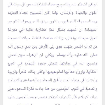
الراقي لشعائر الله والتسبيح معناه التنزية لله من كل عبث في
الكون والحياة والإنسان، واذا كان التسبيح معناه التنزيه
ومعناه معرفة الله، فمن ـ يا ترى ـ ينزه الله، ويعرف اكثر من
الشهداء؟ ان الشهيد يشكل قمة حضارية عالية في معرفة
الحق سبحانه وتعالى، ولذلك صنعت فاطمة حبات المسبحة
من تراب اقدس شهيد هوى إلى الأرض بين يدي رسول الله
صلى الله عليه وآله وسلم ويكفي ان الزهراء حين تصلي
وتسبح الله في صلاتها، تتمثل صورة الشهادة في انصع
اشكالها، واروع معانيها امام عينيها وكفى بذلك فخراً وتربية
وارتفاعا في سماء الجد، وآفاق السماحة والشجاعة، والفصاحة
والمحبة في قلوب المؤمنين، من هنا جاءت فكرة السجود على
تراب كربلاء، لأن ّ تراب كربلاء تضمن جسد الحسين عليه