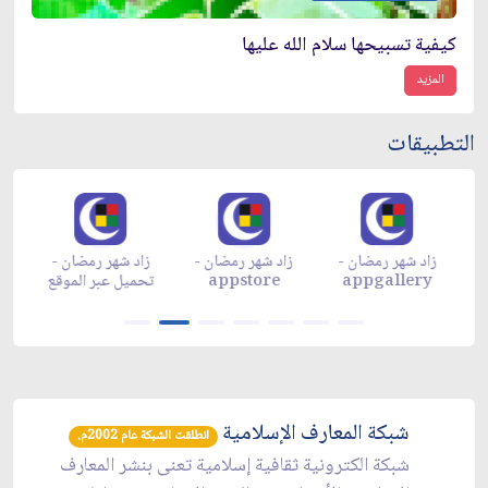
كيفية تسبيحها سلام الله عليها
المزيد
التطبيقات
زاد شهر رمضان -
زاد شهر رمضان -
زاد شهر رمضان -
م
appgallery
appstore
تحميل عبر الموقع
تح
شبكة المعارف الإسلامية
انطلقت الشبكة عام 2002م.
شبكة الكترونية ثقافية إسلامية تعنى بنشر المعارف