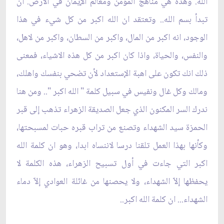
الله. وهذه هي مناهج المؤمن ومعالم الإيمان في الأرض. ان
تبدأ بسم الله.. وتعتقد ان الله اكبر من كل شيء في هذا
الوجود، انه اكبر من المال، واكبر من السطان، واكبر من لاهل،
والنفس، والحياة، واذا كان اكبر من كل هذه الاشياء، فمعنى
ذلك انك تكون على اهبة الإستعداد لأن تضحي بنفسك واهلك،
ومالك وكل غال ونفيس في سبيل كلمة " الله اكبر ".. ومن هنا
ندرك السر المكنون الذي جعل الصديقة الزهراء تذهب إلى قبر
الحمزة سيد الشهداء وتصنع من تراب قبره حبات لمسبحتها،
وكأنها بهذا العمل تلقنا درسا لاننساه ابدا، وهو ان كلمة الله
اكبر التي جاءت في أول تسبيح الزهراء، هذه الكلمة لا
يحفظها إلاّ الشهداء، ولا يحصنها من غائلة العوادي إلاّ دماء
الشهداء... ان كلمة الله اكبر..