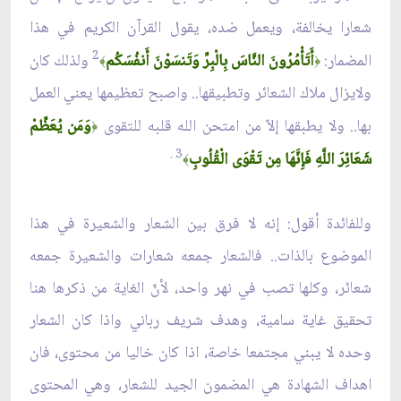
شعارا يخالفة، ويعمل ضده، يقول القرآن الكريم في هذا
2
المضمار:
أَتَأْمُرُونَ النَّاسَ بِالْبِرِّ وَتَنسَوْنَ أَنفُسَكُم
ولذلك كان
﴾
﴿
ولايزال ملاك الشعائر وتطبيقها.. واصبح تعظيمها يعني العمل
بها.. ولا يطبقها إلاّ من امتحن الله قلبه للتقوى
وَمَن يُعَظِّمْ
﴿
3 .
شَعَائِرَ اللَّهِ فَإِنَّهَا مِن تَقْوَى الْقُلُوبِ
﴾
وللفائدة أقول: إنه لا فرق بين الشعار والشعيرة في هذا
الموضوع بالذات.. فالشعار جمعه شعارات والشعيرة جمعه
شعائر، وكلها تصب في نهر واحد، لأنّ الغاية من ذكرها هنا
تحقيق غاية سامية، وهدف شريف رباني واذا كان الشعار
وحده لا يبني مجتمعا خاصة، اذا كان خاليا من محتوى، فان
اهداف الشهادة هي المضمون الجيد للشعار، وهي المحتوى