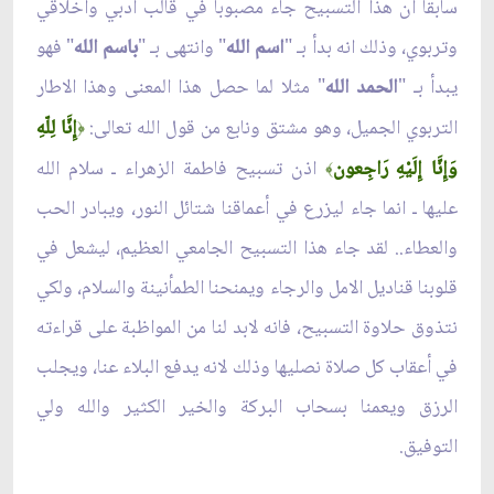
سابقا ان هذا التسبيح جاء مصبوبا في قالب ادبي واخلاقي
وتربوي، وذلك انه بدأ بـ "
اسم الله
" وانتهى بـ "
باسم الله
" فهو
يبدأ بـ "
الحمد الله
" مثلا لما حصل هذا المعنى وهذا الاطار
التربوي الجميل، وهو مشتق ونابع من قول الله تعالى:
إِنَّا لِلّهِ
﴿
وَإِنَّا إِلَيْهِ رَاجِعون
اذن تسبيح فاطمة الزهراء ـ سلام الله
﴾
عليها ـ انما جاء ليزرع في أعماقنا شتائل النور، ويبادر الحب
والعطاء.. لقد جاء هذا التسبيح الجامعي العظيم، ليشعل في
قلوبنا قناديل الامل والرجاء ويمنحنا الطمأنينة والسلام، ولكي
نتذوق حلاوة التسبيح، فانه لابد لنا من المواظبة على قراءته
في أعقاب كل صلاة نصليها وذلك لانه يدفع البلاء عنا، ويجلب
الرزق ويعمنا بسحاب البركة والخير الكثير والله ولي
التوفيق.