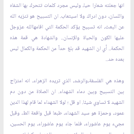
انها جعلته شعارا حيا، وليس مجرد كلمات تتحرك بها الشفاه
واللسان، دون ادراك ولا اسيتعاب. ان التسبيح هو تنزيه الله
عن البعث، انه تسبيح يؤكد الحكمة التي اقامهاالله عزوجل
عليها الكون والحياة والإنسان.. والشهادة هي قمة هذه
الحكمة.. أي ان الشهيد قد بلغ حداً من الحكمة والكمال ليس
بعده حد..
وهذه هي الفلسفة،والرشد، الذي تريده الزهراء، انه امتزاج
بين التسبيح وبين دماء الشهداء. ان الصلاة من دون دم
الشهيد لا تساوي شيئا. او قل ؛ لولا الشهداء لما قام لهذا الدين
عمود، وحمزة هو سيد الشهداء، طبعا قبل واقعة الط، وقبل
مجيء يوم عاشوراء، فلما جاء يوم عاشوراء، يوم الحسين،