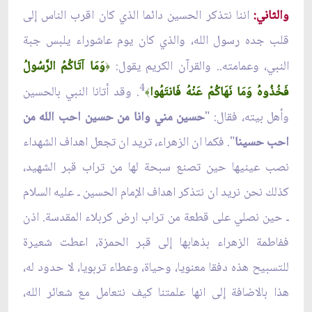
والثاني:
اننا نتذكر الحسين دائما الذي كان اقرب الناس إلى
قلب جده رسول الله، والذي كان يوم عاشوراء يلبس جبة
النبي، وعمامته.. والقرآن الكريم يقول:
وَمَا آتَاكُمُ الرَّسُولُ
﴿
4
فَخُذُوهُ وَمَا نَهَاكُمْ عَنْهُ فَانتَهُوا
. وقد أتانا النبي بالحسين
﴾
وأهل بيته، فقال: "
حسين مني وانا من حسين احب الله من
احب حسينا
". فكما ان الزهراء، تريد ان تجعل اهداف الشهداء
نصب عينيها حين تصنع سبحة لها من تراب قبر الشهيد،
كذلك نحن نريد ان نتذكر اهداف الإمام الحسين ـ عليه السلام
ـ حين نصلي على قطعة من تراب ارض كربلاء المقدسة. اذن
ففاطمة الزهراء بذهابها إلى قبر الحمزة، اعطت شعيرة
للتسبيح هذه دفقا معنويا، وحياة، وعطاء تربويا، لا حدود له،
هذا بالاضافة إلى انها علمتنا كيف نتعامل مع شعائر الله،