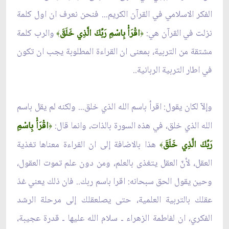
الفكر الاسلامي في القرآن الكريم... فنحن نعرف ان اول كلمة
نزلت في القرآن هي:
اقْرَأْ بِاسْمِ رَبِّكَ الَّذِي خَلَقَ
والرب كلمة
﴾
﴿
مشتقة من التربية، بمعنى ان القراءة المطلوبة يجب ان تكون
في اطار التربية الربانية..
وإلاّ لكان يقول: اقرأ باسم الله الذي خلق... ولكنه لم يقل باسم
الله الذي خلق، في هذه السورة بالذات، وانما قال:
اقْرَأْ بِاسْمِ
﴿
رَبِّكَ الَّذِي خَلَقَ
هذا بالاضافة إلى ان القراءة معناها تغذية
﴾
العقل، لأنّ العقل يتغذى بالعلم، ومن دون علم تموت العقول،
وحين يقول الحق سبحانه: اقرا باسم ربك.. فان ذلك يعني غذ
عقلك بالتربية العلمية، حتى يصلعقلك إلى مرحلة الرشد
الفكري، ان لفاطمة الزهراء ـ سلام الله عليها ـ قدرة عجيبة،