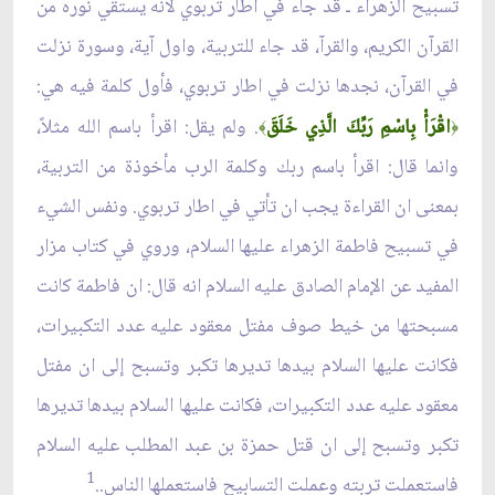
تسبيح الزهراء ـ قد جاء في اطار تربوي لانه يستقي نوره من
القرآن الكريم، والقرآ، قد جاء للتربية، واول آية، وسورة نزلت
في القرآن، نجدها نزلت في اطار تربوي، فأول كلمة فيه هي:
اقْرَأْ بِاسْمِ رَبِّكَ الَّذِي خَلَقَ
. ولم يقل: اقرأ باسم الله مثلاً،
﴾
﴿
وانما قال: اقرأ باسم ربك وكلمة الرب مأخوذة من التربية،
بمعنى ان القراءة يجب ان تأتي في اطار تربوي. ونفس الشيء
في تسبيح فاطمة الزهراء عليها السلام، وروي في كتاب مزار
المفيد عن الإمام الصادق عليه السلام انه قال: ان فاطمة كانت
مسبحتها من خيط صوف مفتل معقود عليه عدد التكبيرات،
فكانت عليها السلام بيدها تديرها تكبر وتسبح إلى ان مفتل
معقود عليه عدد التكبيرات، فكانت عليها السلام بيدها تديرها
تكبر وتسبح إلى ان قتل حمزة بن عبد المطلب عليه السلام
1
فاستعملت تربته وعملت التسابيح فاستعملها الناس..