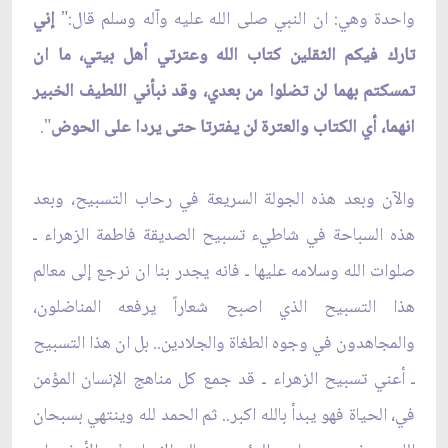
واحدة وهي: ان النبي صلى الله عليه وآله وسلم قال:"
إني
تارك فيكم الثقلين كتاب الله وعترتي أهل بيتي، ما ان
تمسكتم بهما لن تضلوا من بعدي، وقد نبأني اللطيف الخبير
انهما، أي الكتاب والعترة لن يفترتا حتى يردا على الحوض
".
والآن وبعد هذه الجولة السريعة في رحاب التسبيح، وبعد
هذه السباحة في شاطيء تسبيح الصديقة فاطمة الزهراء ـ
صلوات الله وسلامه عليها ـ فانه يجدر بنا ان نرجع إلى معالم
هذا التسبيح الذي اصبح شعاراً يرفعه المناضلون،
والمجاهدون في وجوه الطغاة والجلادين.. بل ان هذا التسبيح
ـ أعني تسبيح الزهراء ـ قد جمع كل مناهج الإنسان المؤمن
في، الحياة فهو يبدأ بالله اكبر.. ثم الحمد لله وينتهي بسبحان