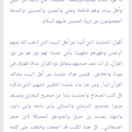
وأهل بيته، وهم فاطمة وعلي والحسن والحسين، والتسعة
المعصومون، من ذرية الحسين عليهم السلام.
أقول: الحديث الذي أتينا من أهل البيت الذي اذهب الله عنهم
الرجس وطهرهم تطهيرا، يأتي حديثا لهم نور هو من نور
القرآن، بل اننا نجد حديثهم يتعانق مع القرآن عناقا طويلا، في
مودة واخلاص.. فليس هناك حديث عن أهل البيت يخالف
القرآن ابداً.. ومن هنا جاء حديث الثقلين الشهير الذي تذكره
كل كتب الصحاح والحديث بدءا من صحيح البخاري ومسلم،
مرورا بصحيح الترمذي والنسائي وابن ماجه وابي داود،
وانتهاء بمسند بن حنبل والصواعق المحرقة لابن حجر
العسقلاني... كل هذه الكتب قد اجمعت واتفقت على كلمة