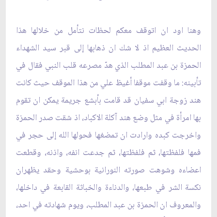
وهنا اود ان اتوقف معكم لحظات نتأمل من خلالها هذا
الحديث العظيم اذ لا شك ان ذهابها إلى قبر سيد الشهداء
الحمزة بن عبد المطلب الذي هدّ مصرعه قلب النبي فقال في
تأبينه: ما وقفت موقفا أغيظ علي من هذا الموقف حيث كانت
هند زوجة ابي سفيان قد قامت بأبشع جريمة يمكن ان تقوم
بها امرأة في مثل وضع هند آكلة الاكباد، اذ شقت صدر الحمزة
واخرجت كبده وارادت ان تمضغها فحولها الله إلى حجر في
فمها فلفظتها، ثم فلفظتها، ثم جدعت انفه، واذنه، وقطعت
اعضاءه وشوهت صورته النورانية بوحشية وحقد يظهران
نكسة الشر في طبعها، والدناءة والخباثة القابعة في داخلها،
والمعروف ان الحمزة بن عبد المطلب، ويوم شهادته في احد،