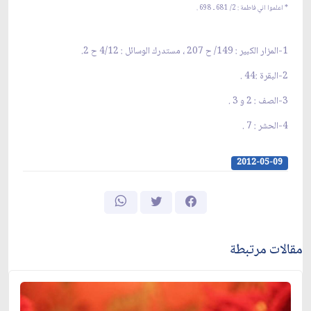
* اعلموا اني فاطمة : 2/ 681 ـ 698 .
1-المزار الكبير : 149/ ح 207 ، مستدرك الوسائل : 4/12 ح 2.
2-البقرة :44 .
3-الصف : 2 و 3 .
4-الحشر : 7 .
2012-05-09
مقالات مرتبطة