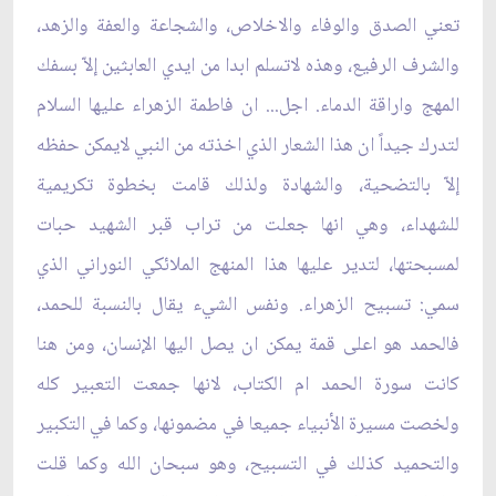
تعني الصدق والوفاء والاخلاص، والشجاعة والعفة والزهد،
والشرف الرفيع، وهذه لاتسلم ابدا من ايدي العابثين إلاّ بسفك
المهج واراقة الدماء. اجل... ان فاطمة الزهراء عليها السلام
لتدرك جيداً ان هذا الشعار الذي اخذته من النبي لايمكن حفظه
إلاّ بالتضحية، والشهادة ولذلك قامت بخطوة تكريمية
للشهداء، وهي انها جعلت من تراب قبر الشهيد حبات
لمسبحتها، لتدير عليها هذا المنهج الملائكي النوراني الذي
سمي: تسبيح الزهراء. ونفس الشيء يقال بالنسبة للحمد،
فالحمد هو اعلى قمة يمكن ان يصل اليها الإنسان، ومن هنا
كانت سورة الحمد ام الكتاب، لانها جمعت التعبير كله
ولخصت مسيرة الأنبياء جميعا في مضمونها، وكما في التكبير
والتحميد كذلك في التسبيح، وهو سبحان الله وكما قلت