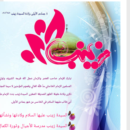
نبارك للإمام صاحب العصر والزمان عجل الله فرجه الشريف ولولي
المسلمين الإمام الخامنئي مدّ ظلّه العالي ولعموم المؤمنين لا سيما المج
ذكرى ولادة عقيلة الطهر الصديقة الصغرى السيدة زينب بنت الإمام عل
أبي طالب عليهما السلام في الخامس من شهر جمادى الأولى.
السيدة زينب عليها السلام ولادتها ونشأتها
السيدة زينب مدرسة الأجيال وثورة الكمال