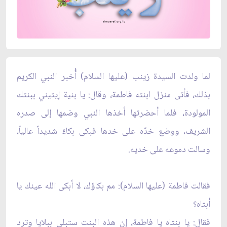
لما ولدت السيدة زينب (عليها السلام) أُخبر النبي الكريم
بذلك، فأتى منزل ابنته فاطمة، وقال: يا بنية إيتيني ببنتك
المولودة، فلما أحضرتها أخذها النبي وضمها إلى صدره
الشريف، ووضع خدّه على خدها فبكى بكاءً شديداً عالياً،
وسالت دموعه على خديه.
فقالت فاطمة (عليها السلام): مم بكاؤك، لا أبكى الله عينك يا
أبتاه؟
فقال: يا بنتاه يا فاطمة، إن هذه البنت ستبلى ببلايا وترد