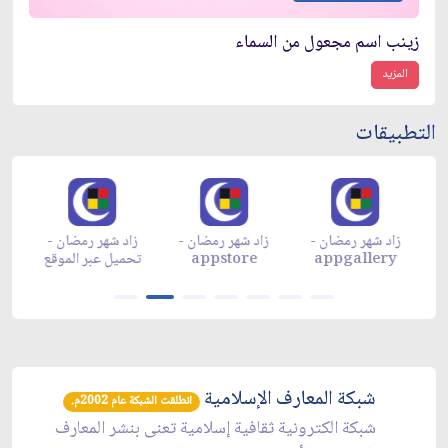
زينب اسم مجعول من السماء
المزيد
التطبيقات
زاد شهر رمضان -
زاد شهر رمضان -
زاد شهر رمضان -
م
appgallery
appstore
تحميل عبر الموقع
تح
شبكة المعارف الإسلامية
انطلقت الشبكة عام 2002م.
شبكة الكترونية ثقافية إسلامية تعنى بنشر المعارف