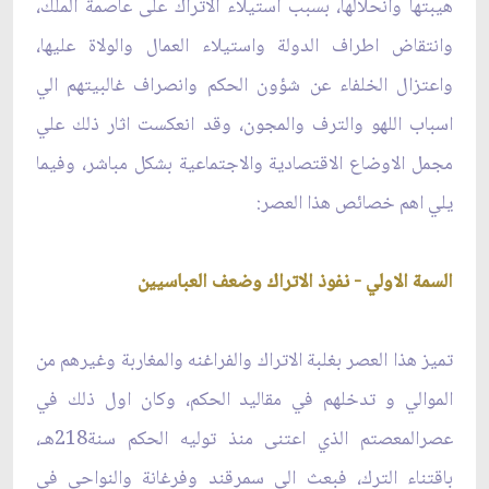
هيبتها وانحلالها، بسبب استيلاء الاتراك على عاصمة الملك،
وانتقاض اطراف الدولة واستيلاء العمال والولاة عليها،
واعتزال الخلفاء عن شؤون الحكم وانصراف غالبيتهم الي
اسباب اللهو والترف والمجون، وقد انعكست اثار ذلك علي
مجمل الاوضاع الاقتصادية والاجتماعية بشكل مباشر، وفيما
يلي اهم خصائص هذا العصر:
السمة الاولي - نفوذ الاتراك وضعف العباسيين
تميز هذا العصر بغلبة الاتراك والفراغنه والمغاربة وغيرهم من
الموالي و تدخلهم في مقاليد الحكم، وكان اول ذلك في
عصرالمعصتم الذي اعتنى منذ توليه الحكم سنة218هـ،
باقتناء الترك، فبعث الي سمرقند وفرغانة والنواحي في