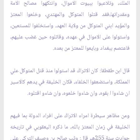
الملك، وتلاعبوا ببيوت الاموال، وانتكهوا مصالح الامة
ومقدراتها،فقد قتلوا المتوكل والمهتدي، وخلعوا المعتز
والمؤيد ابني المتوكل من ولاية العهد، واستخلفوا للمستعين،
واستولوا على الاموال في عهده، وقاتلوه حين غضب عليهم،
فاعتصم ببغداد وبايعوا للمعتز من بعده.
قال ابن طقطقا: كان الاتراك قد استولوا منذ قتل المتوكل علي
المملكة، واستضعفوا الخلفاء، فكان الخليفة في يدهم كالاسير
ان شاءوا ا بقوه، وان شاءوا خلعوه، وان شاءو اقتلوه.
ومن مظاهر سيطرة امراء الاتراك على افراد الدولة بما فيهم
الخليفة في زمان المعتز بالله، ما ذكره اليعقوبي في تاريخه
حوادث سنة 255هـ، قال: وثب صالح بن وصيف التركي علي