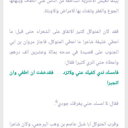
بينما تعيش الاكثرية الساحقة من الناس علي الكفاف وينهكها
الجوع والفقر وتفتك بها الامراض والاوبئة.
فقد كان المتوكل كثير الانفاق على الشعراء حتى قيل: ما
اعطي خليفة شاعرا ما اعطي المتوكل، فاجاز مروان بن ابي
الجنوب على قصيدة في مدحه بمائة وعشرين الف درهم،
واعطاه حتي اثري كثيرا فقال:
فامسك ندي كفيك عني ولاتزد فقدخفت ان اطغي وان
اتجبرا
6
فقال: لا امسك حتي يغرقك جودي
.
وقرب المتوكل ابا شبل عاصم بن وهب البرجمي، وكان شاعرا