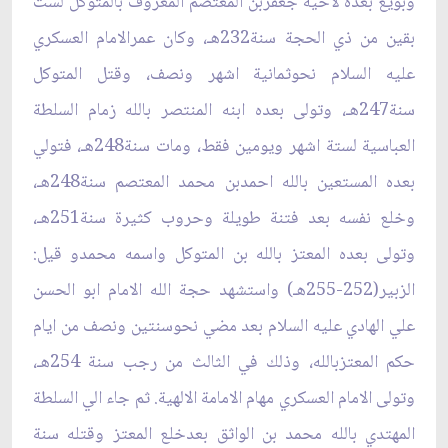
وبويع بعده لاخيه جعفربن المعتصم المعروف بالمتوكل لست
بقين من ذي الحجة سنة232هـ، وكان عمرالامام العسكري
عليه السلام نحوثمانية اشهر ونصف، وقتل المتوكل
سنة247هـ، وتولى بعده ابنه المنتصر بالله زمام السلطة
العباسية لستة اشهر ويومين فقط، ومات سنة248هـ، فتولي
بعده المستعين بالله احمدبن محمد المعتصم سنة248هـ،
وخلع نفسه بعد فتنة طويلة وحروب كثيرة سنة251هـ،
وتولى بعده المعتز بالله بن المتوكل واسمه محمدو قيل:
الزبير(252-255هـ) واستشهد حجة الله الامام ابو الحسن
علي الهادي عليه السلام بعد مضي نحوسنتين ونصف من ايام
حكم المعتزبالله، وذلك في الثالث من رجب سنة 254هـ،
وتولى الامام العسكري مهام الامامة الالهية. ثم جاء الي السلطة
المهتدي بالله محمد بن الواثق بعدخلع المعتز وقتله سنة