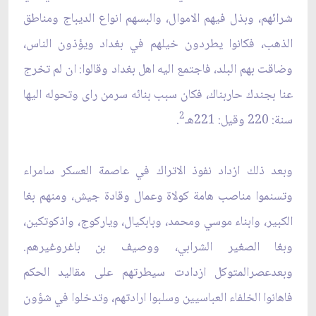
شرائهم، وبذل فيهم الاموال، والبسهم انواع الديباج ومناطق
الذهب، فكانوا يطردون خيلهم في بغداد ويؤذون الناس،
وضاقت بهم البلد، فاجتمع اليه اهل بغداد وقالوا: ان لم تخرج
عنا بجندك حاربناك، فكان سبب بنائه سرمن راى وتحوله اليها
2
سنة: 220 وقيل: 221هـ
.
وبعد ذلك ازداد نفوذ الاتراك في عاصمة العسكر سامراء
وتسنموا مناصب هامة كولاة وعمال وقادة جيش، ومنهم بغا
الكبير، وابناء موسي ومحمد، وبابكيال، وياركوج، واذكوتكين،
وبغا الصغير الشرابي، ووصيف بن باغروغيرهم.
وبعدعصرالمتوكل ازدادت سيطرتهم على مقاليد الحكم
فاهانوا الخلفاء العباسيين وسلبوا ارادتهم، وتدخلوا في شؤون