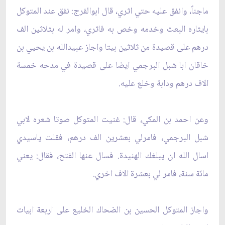
ماجناً، وانفق عليه حتي اثري، قال ابوالفرج: نفق عند المتوكل
بايثاره البعث وخدمه وخص به فاثري، وامر له بثلاثين الف
درهم على قصيدة من ثلاثين بيتا واجاز عبيدالله بن يحيي بن
خاقان ابا شبل البرجمي ايضا على قصيدة في مدحه خمسة
الاف درهم ودابة وخلع عليه.
وعن احمد بن المكي، قال: غنيت المتوكل صوتا شعره لابي
شبل البرجمي، فامرلي بعشرين الف درهم، فقلت ياسيدي
اسال الله ان يبلغك الهنيدة. فسال عنها الفتح، فقال: يعني
مائة سنة، فامر لي بعشرة الاف اخري.
واجاز المتوكل الحسين بن الضحاك الخليع على اربعة ابيات