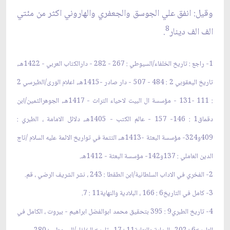
وقيل: انفق علي الجوسق والجعفري والهاروني اكثر من مئتي
8
الف الف دينار
.
1- راجع : تاريخ الخلفاء/السيوطي : 267 - 282 - دارالكتاب العربي - 1422هـ،
تاريخ اليعقوبي 2 : 484 - 507 - دار صادر -1415هـ، اعلام الورى/الطبرسي 2
: 111 -131 - مؤسسة ال البيت لاحياء التراث - 1417هـ، الجوهرالثمين/ابن
دقماق1 : 146- 157 - عالم الكتب - 1405هـ، دلائل الامامة ، الطبري :
409و324- مؤسسة البعثة -1413هـ، التتمة في تواريخ الائمة عليه السلام /تاج
الدين العاملي : 137و142- مؤسسة البعثة - 1412هـ.
2- الفخري في الاداب السلطانية/ابن الطقطا : 243 ، نشر الشريف الرضي ، قم.
3- كامل في التاريخ6 : 166 ، البلادية والنهاية11 : 7.
4- تاريخ الطبري9 : 395 بتحقيق محمد ابوالفضل ابراهيم - بيروت ، الكامل في