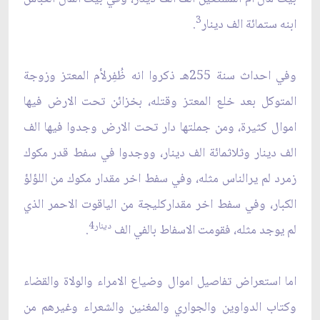
3
ابنه ستمائة الف دينار
.
وفي احداث سنة 255هـ ذكروا انه ظُفِرلأم المعتز وزوجة
المتوكل بعد خلع المعتز وقتله، بخزائن تحت الارض فيها
اموال كثيرة، ومن جملتها دار تحت الارض وجدوا فيها الف
الف دينار وثلاثمائة الف دينار، ووجدوا في سفط قدر مكوك
زمرد لم يرالناس مثله، وفي سفط اخر مقدار مكوك من اللؤلؤ
الكبار، وفي سفط اخر مقداركليجة من الياقوت الاحمر الذي
دينار4
لم يوجد مثله، فقومت الاسفاط بالفي الف
.
اما استعراض تفاصيل اموال وضياع الامراء والولاة والقضاء
وكتاب الدواوين والجواري والمغنين والشعراء وغيرهم من