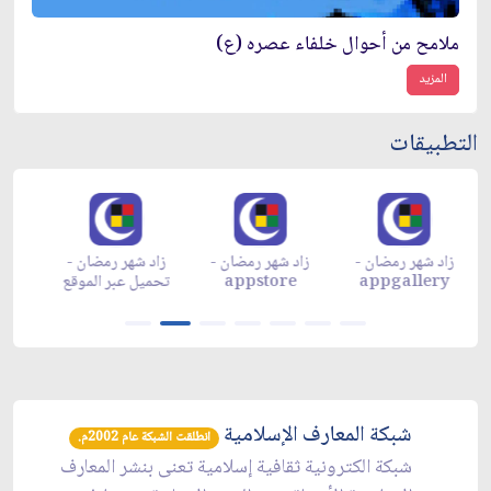
ملامح من أحوال خلفاء عصره (ع)
المزيد
التطبيقات
زاد شهر رمضان -
زاد شهر رمضان -
زاد شهر رمضان -
م
appgallery
appstore
تحميل عبر الموقع
تح
شبكة المعارف الإسلامية
انطلقت الشبكة عام 2002م.
شبكة الكترونية ثقافية إسلامية تعنى بنشر المعارف