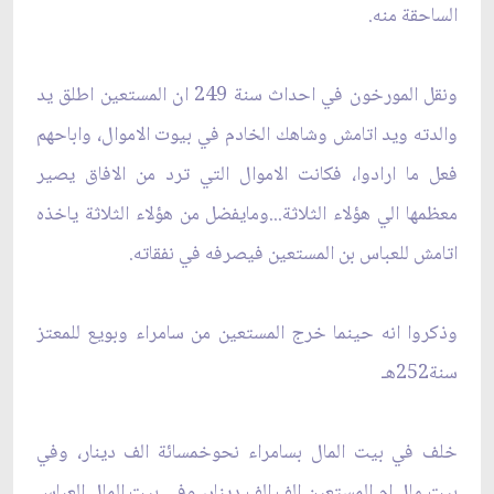
الساحقة منه.
ونقل المورخون في احداث سنة 249 ان المستعين اطلق يد
والدته ويد اتامش وشاهك الخادم في بيوت الاموال، واباحهم
فعل ما ارادوا، فكانت الاموال التي ترد من الافاق يصير
معظمها الي هؤلاء الثلاثة...ومايفضل من هؤلاء الثلاثة ياخذه
اتامش للعباس بن المستعين فيصرفه في نفقاته.
وذكروا انه حينما خرج المستعين من سامراء وبويع للمعتز
سنة252هـ
خلف في بيت المال بسامراء نحوخمسائة الف دينار، وفي
بيت مال ام المستعين الف الف دينار، وفي بيت المال العباس