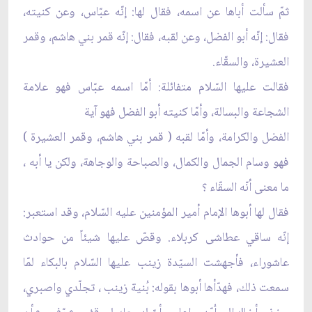
ثمّ سألت أباها عن اسمه، فقال لها: إنّه عبّاس، وعن كنيته،
فقال: إنّه أبو الفضل، وعن لقبه، فقال: إنّه قمر بني هاشم، وقمر
العشيرة، والسقّاء.
فقالت عليها السّلام متفائلة: أمّا اسمه عبّاس فهو علامة
الشجاعة والبسالة، وأمّا كنيته أبو الفضل فهو آية
الفضل والكرامة، وأمّا لقبه ( قمر بني هاشم، وقمر العشيرة )
فهو وسام الجمال والكمال، والصباحة والوجاهة، ولكن يا أبه ،
ما معنى أنّه السقّاء ؟
فقال لها أبوها الإمام أمير المؤمنين عليه السّلام، وقد استعبر:
إنّه ساقي عطاشى كربلاء. وقصّ عليها شيئاً من حوادث
عاشوراء، فأجهشت السيّدة زينب عليها السّلام بالبكاء لمّا
سمعت ذلك، فهدّأها أبوها بقوله: بُنية زينب ، تجلّدي واصبري،