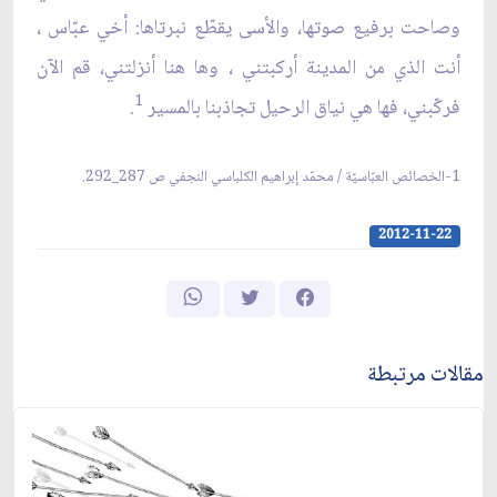
وصاحت برفيع صوتها، والأسى يقطّع نبرتاها: أخي عبّاس ،
أنت الذي من المدينة أركبتني ، وها هنا أنزلتني، قم الآن
1
فركّبني، فها هي نياق الرحيل تجاذبنا بالمسير
.
1-الخصائص العبّاسيّة / محمّد إبراهيم الكلباسي النجفي ص 287_292.
2012-11-22
مقالات مرتبطة