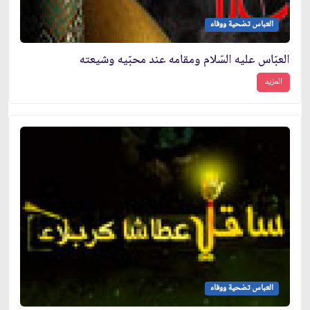
العباس تضحية ووفاء
العبّاس عليه السّلام ومقامه عند محبّيه وشيعته
المزيد
العباس تضحية ووفاء