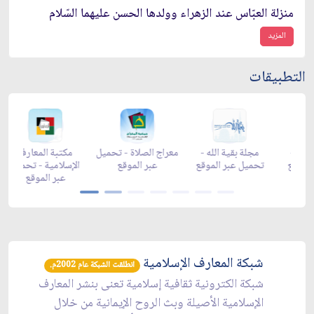
منزلة العبّاس عند الزهراء وولدها الحسن عليهما السّلام
المزيد
التطبيقات
زاد شهر رمضان -
زاد شهر رمضان -
زاد شهر رمضان -
مجلة بقي
appgallery
appstore
تحميل عبر الموقع
تحميل عب
شبكة المعارف الإسلامية
انطلقت الشبكة عام 2002م.
شبكة الكترونية ثقافية إسلامية تعنى بنشر المعارف
الإسلامية الأصيلة وبث الروح الإيمانية من خلال