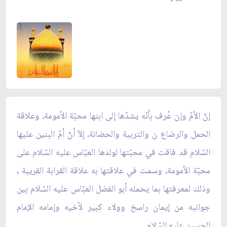
إنّ الاُمّ وإن عُرف بأنّه يشدّها إلى ابنها محبّة الاُمومة، وعلاقة
الحمل والرضاع ن والتربية والحضانة، إلاّ أنّ اُمّ البنين عليها
السّلام قد فاقت في محبّتها لولدها العبّاس عليه السّلام على
محبّة الاُمومة، وسمت في علاقتها به علاقة القرابة القريبة ،
وذلك لمعرفتها بما يحمله أبو الفضل العبّاس عليه السّلام بين
جوانبه من إيمان راسخ وولاء كبير لأخيه وإمامه الإمام
الحسين عليه السّلام .