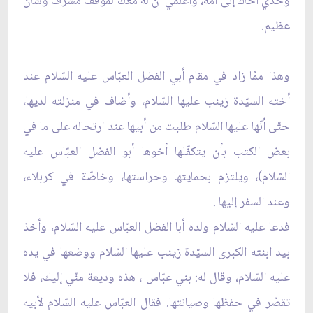
وخذي أخاك إلى اُمّه، واعلمي أنّ له معك لموقف مشرّف وشأن
عظيم.
وهذا ممّا زاد في مقام أبي الفضل العبّاس عليه السّلام عند
أخته السيّدة زينب عليها السّلام، وأضاف في منزلته لديها،
حتّى أنّها عليها السّلام طلبت من أبيها عند ارتحاله على ما في
بعض الكتب بأن يتكفّلها أخوها أبو الفضل العبّاس عليه
السّلام)، ويلتزم بحمايتها وحراستها، وخاصّة في كربلاء،
وعند السفر إليها .
فدعا عليه السّلام ولده أبا الفضل العبّاس عليه السّلام، وأخذ
بيد ابنته الكبرى السيّدة زينب عليها السّلام ووضعها في يده
عليه السّلام، وقال له: بني عبّاس ، هذه وديعة منّي إليك، فلا
تقصّر في حفظها وصيانتها. فقال العبّاس عليه السّلام لأبيه