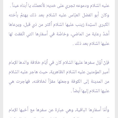
عليه السّلام ودموعه تجري على خديه: لأنعمنّك يا أبتاه عيناً .
وكان أبو الفضل العبّاس عليه السّلام بعد ذلك يهتمّ باُخته
الكبرى السيّدة زينب عليها السّلام أكثر من ذي قبل، ويرعاها
أشدّ رعاية من الماضي، وخاصّة في أسفارها التي اتّفقت لها
عليها السّلام بعد ذلك .
فإنّ أوّل سفرها عليها السّلام كان في أيّام خلافة والدها الإمام
أمير المؤمنين عليه السّلام الظاهرية، حيث هاجر عليه السّلام
من المدينة إلى الكوفة وجعلها مقرّاً لخلافته، فهاجرت هي
عليها السّلام إليها أيضاً .
وأمّا أسفارها الباقية، وهي عبارة عن سفرها مع أخيها الإمام