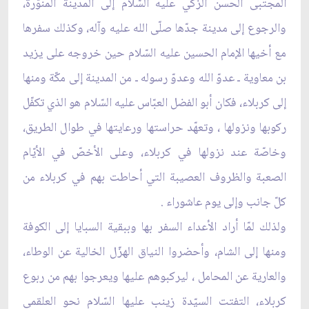
المجتبى الحسن الزكي عليه السّلام إلى المدينة المنوّرة،
والرجوع إلى مدينة جدّها صلّى الله عليه وآله، وكذلك سفرها
مع أخيها الإمام الحسين عليه السّلام حين خروجه على يزيد
بن معاوية ـ عدوّ الله وعدوّ رسوله ـ من المدينة إلى مكّة ومنها
إلى كربلاء، فكان أبو الفضل العبّاس عليه السّلام هو الذي تكفّل
ركوبها ونزولها ، وتعهّد حراستها ورعايتها في طوال الطريق،
وخاصّة عند نزولها في كربلاء، وعلى الأخصّ في الأيّام
الصعبة والظروف العصيبة التي أحاطت بهم في كربلاء من
كلّ جانب وإلى يوم عاشوراء .
ولذلك لمّا أراد الأعداء السفر بها وببقية السبايا إلى الكوفة
ومنها إلى الشام، وأحضروا النياق الهزّل الخالية عن الوطاء،
والعارية عن المحامل ، ليركبوهم عليها ويعرجوا بهم من ربوع
كربلاء، التفتت السيّدة زينب عليها السّلام نحو العلقمي