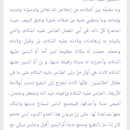
وما يضمّه بين أضلاعه من إخلاص لله تعالى ولرسوله ولدينه
وإمامه، وما ينطوي عليه من صفات خيّرة وخلق كريم ، حيث
اجتماع كلّ ذلك في أبي الفضل العبّاس عليه السّلام، والذي
بشّرته به إرهاصات ولادته عليه السّلام، بل وقبل ولادته
وحمله، جعلت له مكانة عظيمة لدى اُمّه اُمّ البنين عليها
السّلام، وأحرزت له منزلة رفيعة لديها، و إنّ اُمّ البنين عليها
السّلام كانت هي أوّل مَنْ رثى العبّاس عليه السّلام على ما في
مقاتل الطالبيِّين ، فإنّها كانت تخرج إلى البقيع تندب أولادها
الأربعة ، العبّاس عليه السّلام وإخوته عبد الله وجعفر وعثمان،
أشجى ندبة وأحرقها، فيجتمع الناس لسماع ندبتها والبكاء
معها مساعدة لها، حتّى إنّ مروان هذا العدو اللدود لبني هاشم
كان إذا مرّ بالبقيع وسمع ندبة اُمّ البنين أقبل وجلس يبكي مع