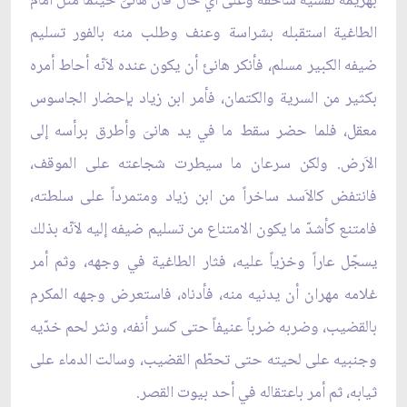
بهزيمة نفسية ساحقة وعلى أي حال فان هانىَ حينما مثل أمام
الطاغية استقبله بشراسة وعنف وطلب منه بالفور تسليم
ضيفه الكبير مسلم، فأنكر هانئ أن يكون عنده لاَنّه أحاط أمره
بكثير من السرية والكتمان، فأمر ابن زياد بإحضار الجاسوس
معقل، فلما حضر سقط ما في يد هانىَ وأطرق برأسه إلى
الاَرض. ولكن سرعان ما سيطرت شجاعته على الموقف،
فانتفض كالاَسد ساخراً من ابن زياد ومتمرداً على سلطته،
فامتنع كأشدّ ما يكون الامتناع من تسليم ضيفه إليه لاَنّه بذلك
يسجّل عاراً وخزياً عليه، فثار الطاغية في وجهه، وثم أمر
غلامه مهران أن يدنيه منه، فأدناه، فاستعرض وجهه المكرم
بالقضيب، وضربه ضرباً عنيفاً حتى كسر أنفه، ونثر لحم خدّيه
وجنبيه على لحيته حتى تحطّم القضيب، وسالت الدماء على
ثيابه، ثم أمر باعتقاله في أحد بيوت القصر.