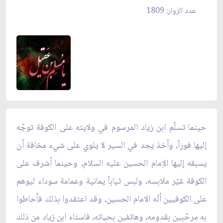
عدد الزوار: 1809
حينما تسلّم ابن زياد المرسوم في ولايته على الكوفة توجّه
إليها فوراً، وأخذ يجد في السير لا يلوي على شيء مخافة أن
يسبقه إليها الاِمام الحسين عليه السلام، وحينما أشرف على
الكوفة غيّر ملابسه، ولبس ثياباً يمانية وعمامة سوداء ليوهم
على الكوفيين أنّه الامام الحسين، وقد اعتقدوا بذلك فأحاطوا
به مرحّبين بقدومه، وهاتفين بحياته، فاستاء ابن زياد من ذلك