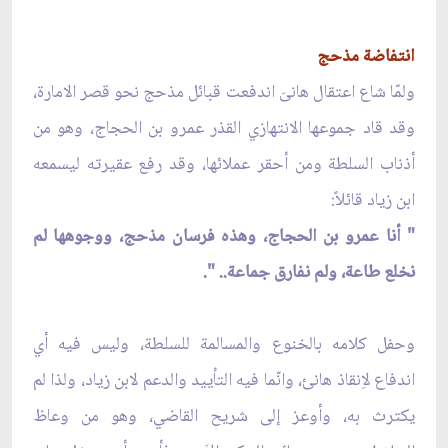
انتفاضة مذحج
ولمّا شاع اعتقال هانىَ اندفعت قبائل مذحج نحو قصر الامارة،
وقد قاد جموعها الانتهازي القذر عمرو بن الحجاج، وهو من
أذناب السلطة ومن أحقر عملائها، وقد رفع عقيرته ليسمعه
ابن زياد قائلاً:
" أنا عمرو بن الحجاج، وهذه فرسان مذحج، ووجوهها لم
نخلع طاعة، ولم نفارق جماعة.. ".
وحفل كلامه بالخنوع والمسالمة للسلطة، وليس فيه أي
اندفاع لاِنقاذ هانئ، وانّما فيه التأييد والدعم لابن زياد، ولذا لم
يكترث به، وأوعز إلى شريح القاضي، وهو من وعاظ