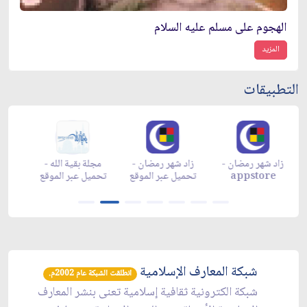
الهجوم على مسلم عليه السلام
المزيد
التطبيقات
زاد شهر رمضان -
زاد شهر رمضان -
زاد شهر رمضان -
م
appgallery
appstore
تحميل عبر الموقع
تح
شبكة المعارف الإسلامية
انطلقت الشبكة عام 2002م.
شبكة الكترونية ثقافية إسلامية تعنى بنشر المعارف