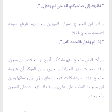
" نظرت إلى صاحبكم، انّه حي لم يقتل.. ".
وبادر ابن الحجاج عميل الاَمويين وخادمهم فرفع صوته
لتسمعه مذحج قائلاً:
" إذا لم يقتل فالحمد لله.. ".
وولّت قبائل مذحج منهزمة كأنّما أتيح لها الخلاص من سجن،
وقد صحبت معها الخيانة والخزي، ومن المؤكّد أن هزيمة
مذحج بهذه السرعة كانت نتيجة اتفاق سرّي بين زعمائها وبين
ابن مرجانة للقضاء على هانىَ، ولولا ذلك لهجمت على السجن
وأخرجته.