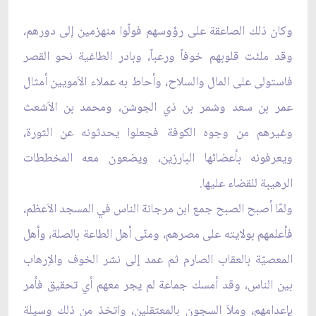
وكان ذلك الصاعقة على رؤوسهم فولّوا منهزمين إلى دورهم،
وقد ملئت قلوبهم خوفاً ورعباً، وبادر الطاغية نحو القصر
فاستولى على المال والسلاح، وأحاط به عملاء الاَمويين أمثال
عمر بن سعد وشمر بن ذي الجوشن، ومحمد بن الاَشعث
وغيرهم من وجوه الكوفة فجعلوا يحدثونه عن الثورة،
ويعرفونه بأعضائها البارزين، ويضعون معه المخططات
الرهيبة للقضاء عليها.
ولمّا أصبح الصبح جمع ابن مرجانة الناس في المسجد الاَعظم،
فأعلمهم بولايته على مصرهم، ومنّى أهل الطاعة بالصلة، وأهل
المعصيّة بالعقاب الصارم ثم عمد إلى نشر الخوف والاِرهاب
بين الناس، وقد أمسك جماعة لم يجر معهم أي تحقيق فأمر
بإعدامهم، وملاَ السجون بالمعتقلين، واتخذ من ذلك وسيلة