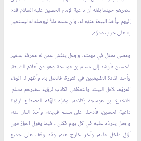
مصرهم حينما بلغه أن داعية الاِمام الحسين عليه السلام قدم
إليهم ليأخذ البيعة منهم له، وان عنده مالاً ليوصله له ليستعين
به على حرب عدوّه.
ومضى معقل في مهمته، وجعل يفتّش عمن له معرفة بسفير
الحسين فأرشد إلى مسلم بن عوسجة وهو من أعلام الشيعة،
وأحد القادة الطليعيين في الثورة، فاتصل به، وأظهر له الولاء
المزيّف لاَهل البيت، والتعطّش الكاذب لرؤية سفيرهم مسلم،
فانخدع ابن عوسجة بكلامه، وغرّه تلهّفه المصطنع لرؤية
داعية الحسين، فأدخله على مسلم فبايعه، وأخذ المال منه،
وجعل يتردّد عليه في كل يوم فكان ـ فيما يقول المؤرّخون
أوّل داخل عليه، وآخر خارج عنه، وقد وقف على جميع