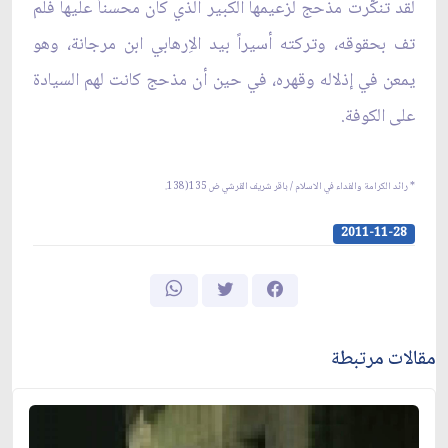
لقد تنكّرت مذحج لزعيمها الكبير الذي كان محسناً عليها فلم
تف بحقوقه، وتركته أسيراً بيد الاِرهابي ابن مرجانة، وهو
يمعن في إذلاله وقهره، في حين أن مذحج كانت لهم السيادة
على الكوفة.
* رائد الكرامة والفداء في الاسلام / باقر شريف القرشي ض 135(138.
2011-11-28
مقالات مرتبطة