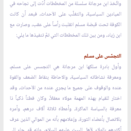
واتّخذ ابن مرجانة سلسلة من المخططات أدّت إلى نجاحه في
الميادين السياسية، والتغلّب على الاَحداث، فبعد أن كانت
الكوفة تحت قبضة مسلم انقلبت رأساً على عقب، وصارت مع
ابن زياد، ومن بين تلك المخططات التي تمّ تنفيذها ما يلي:
التجسّس على مسلم
وأول بادرة سلكها ابن مرجانة هي التجسس على مسلم،
ومعرفة نشاطاته السياسية، والاحاطة بنقاط الضعف والقوة
عنده والوقوف على جميع ما يجري عنده من الاَحداث، وقد
اختار للقيام بهذه المهمة مولاه معقلاً، وكان فطناً ذكياً ذا
معرفة بالسياسة الماكرة، وأعطاه ثلاثة آلاف درهم، وأمره
بالاتصال بأعضاء الثورة، وإعلامهم بأنه من الموالي الذين عرف
أكثرهم بالولاء لاَهل البيت عليهم السلام، وانه قد جاء إلى