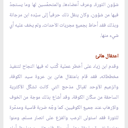
شؤون الثورة، وعرف أعضاءها، والمتحمّسين لها وما يستجدّ
فيها من شؤون، وكان ينقل ذلك حرفياً إلى سيّده ابن مرجانة
وبذلك فقد أحاط بجميع مجريات الاَحداث، ولم يخف عليه أي
شيء منها.
اعتقال هانئ
وقدم ابن زياد على أخطر عملية كُتب له فيها النجاح لتنفيذ
مخططاته، فقد قام باعتقال هانىَ بن عروة سيد الكوفة،
والزعيم الاَوحد لقبائل مذحج التي كانت تشكّل الاَكثرية
الساحقة من سكّان الكوفة، وقد أشاع بذلك موجة من الخوف
والاِرهاب عند جميع الكوفيين، كما وجّه ضربة قاسية ومدمّرة
للثورة فقد استولى الرعب والفزع على انصار مسلم، ومنوا