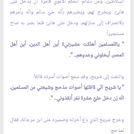
السلاطين، ومن دعائم الحكم الاَموي فأمره أن يدخل على
هانئ، ويخرج لهم، ويخبرهم بأنّه حيّ سالم وانّه يأمرهم
بالانصراف إلى منازلهم، ودخل على هانئ فلما بصر به صاح
مستجيراً:
" ياللمسلمين أهلكت عشيرتي!! أين أهل الدين، أين أهل
المصر، أيخلوني وعدوهم.. ".
والتفت إلى شريح، وقد سمع أصوات أسرته قائلاً:
" يا شريح انّي لاَظنّها أصوات مذحج وشيعتي من المسلمين،
انّه إن دخل عليَّ عشرة نفر أنقذوني.. ".
وخرج شريح الذي باع آخرته وضميره على ابن مرجانة، فقال
لمذحج: