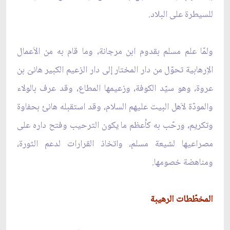
للسيطرة على البلاد.
ولمّا علم مسلم بقدوم ابن مرجانة، وما قام به من الاَعمال
الاِرهابية تحوّل من دار المختار إلى دار الزعيم الكبير هانىَ بن
عروة، وهو سيّد الكوفة، وزعيمها المطاع، وقد عرف بالولاء
والمودّة لاَهل البيت عليهم السلام، وقد استقبله هانئ بحفاوة
وتكريم، ورحّب به كأعظم ما يكون الترحيب وفتح داره على
مصراعيها لشيعة مسلم، واتخاذ القرارات لدعم الثورة،
ومناهضة خصومها.
المخطّطات الرهيبة