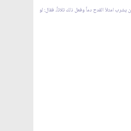
شرب امتلاَ القدح دماً وفعل ذلك ثلاثاً، فقال: لو