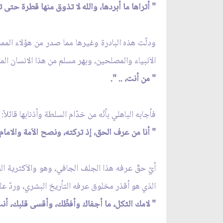
" أتراها ما أبردها، والله لا تذوق منها قطرة حتى ت
ودلّت هذه البادرة وغيرها مما صدر من هؤلاء المم
الاَنبياء والمصلحين، وبهر مسلم من هذا الانسان ال
" من أنت، .. ".
فأجابه الباهلي بأنّه من خدّام السلطة وأذنابها قائلاً:
" أنا من عرف الحق، إذ تركته، ونصح الاَمة والاما
أيّ حقّ عرفه هذا الجلف الجافي، وهو والاَكثرية ا
الذي هو أقذر مخلوق عرفه التأريخ البشري، وردّ علي
" لامك الثكل، ما أجفاك وأفظّك، وأقسى قلبك، أنت ي