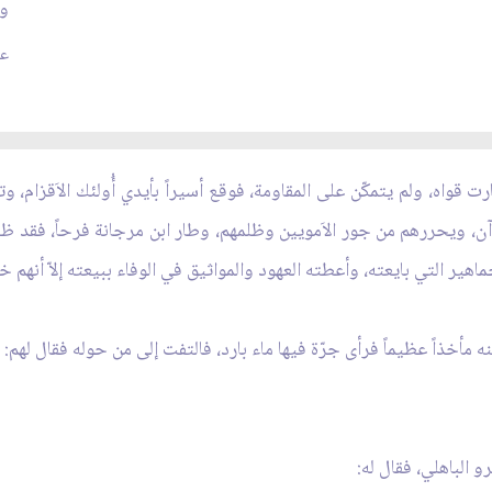
وي
عدد
ت قواه، ولم يتمكّن على المقاومة، فوقع أسيراً بأيدي أُولئك الاَقزام، 
رآن، ويحررهم من جور الاَمويين وظلمهم، وطار ابن مرجانة فرحاً، فقد ظ
هير التي بايعته، وأعطته العهود والمواثيق في الوفاء ببيعته إلاّ أنهم خا
مأخذاً عظيماً فرأى جرّة فيها ماء بارد، فالتفت إلى من حوله فقال لهم:
و الباهلي، فقال له: