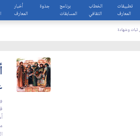
تطبيقات
الخطاب
برنامج
جذوة
أخبار
المعارف
الثقافي
المسابقات
المعارف
ا
 ثبات وشهادة
أ
ع
وأ
فا
أس
مر
ال