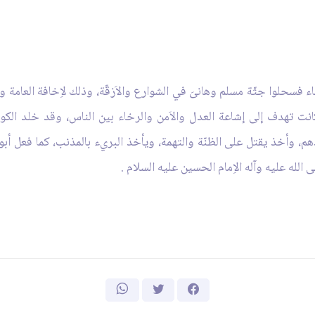
اء فسحلوا جثّة مسلم وهانىَ في الشوارع والاَزقّة، وذلك لاِخافة العامة 
انت تهدف إلى إشاعة العدل والاَمن والرخاء بين الناس، وقد خلد الكو
هم، وأخذ يقتل على الظنّة والتهمة، ويأخذ البريء بالمذنب، كما فعل أبوه
لله عليه وآله الاِمام الحسين عليه السلام .