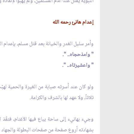
النبوية يقتل علناً أمام المسلمين، ولم يهبوا لاِنقاذه 
إعدام هانئ رحمه الله
وأمر سليل الغدر والخيانة بعد قتل مسلم، بإعدام ال
" وامذحجاه.. ".
" واعشيرتاه.. ".
ولو كان عند أسرته صبابة من الغيرة والحمية لهبّت 
ثلاثاً، ولا عهد لها بالشرف والكرامة.
وجيء بهانيء إلى ساحة يباع فيها الاَغنام، فنفّذ 
بشهادته أروع صفحة من صفحات البطولة والجهاد في