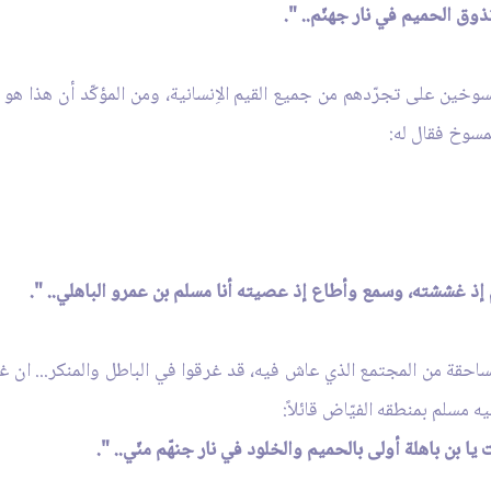
ذوق الحميم في نار جهنّم.. ".
سوخين على تجرّدهم من جميع القيم الاِنسانية، ومن المؤكّد أن هذا هو 
ممسوخ فقال له:
م إذ غششته، وسمع وأطاع إذ عصيته أنا مسلم بن عمرو الباهلي.. ".
لساحقة من المجتمع الذي عاش فيه، قد غرقوا في الباطل والمنكر... ان غ
ه مسلم بمنطقه الفيّاض قائلاً:
ا بن باهلة أولى بالحميم والخلود في نار جنهّم منّي.. ".