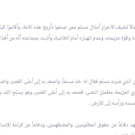
لاً تخيف الاَحرار أمثال مسلم ممن صنعوا تأريخ هذه الاَمة، وأقاموا 
قوّة عزيمته، وعدم انهياره أمام الطاغية، وأثبت بشجاعته أنّه من أفذاذ 
مران الذي ضربه مسلم فقال له: خذ مسلماً، واصعد به إلى أعلى القصر، 
ّ العزيمة، مطمئنّ النفس، فصعد به إلى أعلى القصر، وهو يسبّح الله،
ده ورأسه إلى الاَرض .
 دفاعاً عن حقوق المظلومين، والمضطهدين، ودفاعاً عن كرامة الاِنسان