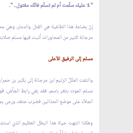
" لا عليك سلّمت أم لم تسلّم فانّك مقتول.. ".
إنّ بضاعة هذا الطاغية هي القتل والدمار، وهي محا
مرجانة كثير من المحاورات أثبت فيها مسلم صلابته و
مسلم إلى الرفيق الاَعلى
والتفت العتُلّ الزنيم ابن مرجانة إلى بكير بن ح
مسلم الموت بثغر باسم، فقد بقي رابط الجأش، قوي
الجلاّد على موضع الحذائين فضرب عنقه، ورمى بجس
وهكذا انتهت حياة هذا البطل العظيم الذي استشهد