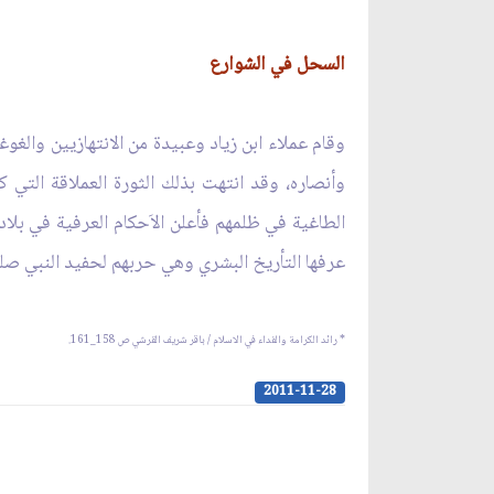
السحل في الشوارع
وقام عملاء ابن زياد وعبيدة من الانتهازيين والغوغ
وأنصاره، وقد انتهت بذلك الثورة العملاقة التي ك
الطاغية في ظلمهم فأعلن الاَحكام العرفية في بلاد
عرفها التأريخ البشري وهي حربهم لحفيد النبي صلى ا
* رائد الكرامة والفداء في الاسلام / باقر شريف القرشي ص 158_161.
2011-11-28