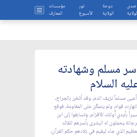
صدى
دوحة
نور
مؤسسات
لولاية
الولاية
الأسبوع
المعارف
سر مسلم وشهادته
ليه السلام
عيى مسلماً نزيف الدم، وقد أثخن بالجراح،
نهارت قواه، ولم يتمكّن على المقاومة، فوقع
يراً بأيدي أُولئك الاَقزام، وتسابقوا إلى ابن
جانة يحملون له البشرى بأسرهم للقائد
عظيم الذي جاء ليقيم في بلادهم حكم القرآن،