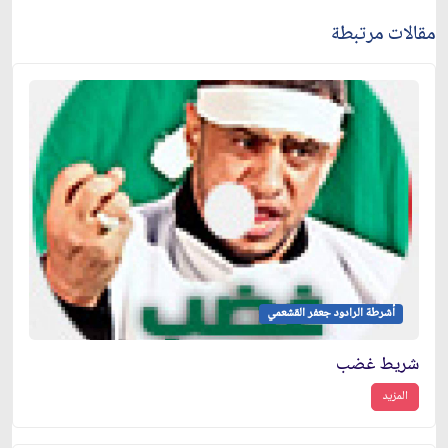
مقالات مرتبطة
أشرطة الرادود جعفر القشعمي
شريط غضب
المزيد