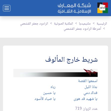
الرئيسية
ملتيميديا
المكتبة الصوتية
الرادود جعفر القشعمي
أشرطة الرادود جعفر القشعمي
شريط خارج المألوف
اسمعوا القصة
جانا الليل
رباه
فداك دمي
يا حسين
يا شهيد قد هوى
يا صياد الأسود
عدد الزوار: 719