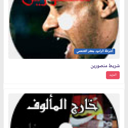
أشرطة الرادود جعفر القشعمي
شريط منصورين
المزيد